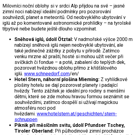
Milovníci noční oblohy si v srdci Alp přijdou na své – jasné
zimní noci nabízejí ideální podmínky pro pozorování
souhvězdí, planet a meteoritů. Od neobvyklého ubytování v
iglú až po komentované astronomické prohlídky – na tyrolské
třpytivé nebe budete ještě dlouho vzpomínat.
Sněhová iglú
, údolí Ötztal:
V nadmořské výšce 2000 m
nabízejí sněhová iglú nejen neobvyklé ubytování, ale
také jedinečné zážitky z pobytu v přírodě. Zatímco
venku mrzne až praští, hosté si mohou užít večer při
svíčkách či fondue – a poté, zabalení do teplých dek,
pozorovat hvězdnou oblohu přímo z křišťálového
iglú.
www.schneedorf.com
/en/
Hotel Stern
, náhorní plošina Mieming:
Z vyhlídkové
plošiny hotelu se dají pozorovat planety i padající
hvězdy. Tento zážitek je ideální pro rodiny s menšími
dětmi, které se zde mohou hravou formou seznámit se
souhvězdími, zatímco dospělí si užívají magickou
atmosféru noci pod
hvězdami.
www.hotelstern.at/geschichten/stern-
schnuppen
Piknik při měsíčním svitu
, údolí Pfundser Tschey,
Tiroler Oberland:
Při půlhodinové zimní procházce