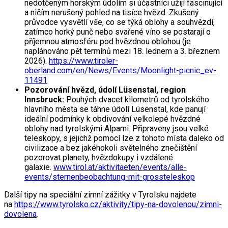
nedotčeným horským údolím si účastníci užijí fascinující
a ničím nerušený pohled na tisíce hvězd. Zkušený
průvodce vysvětlí vše, co se týká oblohy a souhvězdí,
zatímco horký punč nebo svařené víno se postarají o
příjemnou atmosféru pod hvězdnou oblohou (je
naplánováno pět termínů mezi 18. lednem a 3. březnem
2026).
https://www.tiroler-
oberland.com/en/News/Events/Moonlight-picnic_ev-
11491
Pozorování hvězd, údolí
Lüsenstal, region
Innsbruck:
Pouhých dvacet kilometrů od tyrolského
hlavního města se táhne údolí Lüsenstal, kde panují
ideální podmínky k obdivování velkolepé hvězdné
oblohy nad tyrolskými Alpami. Připraveny jsou velké
teleskopy, s jejichž pomocí lze z tohoto místa daleko od
civilizace a bez jakéhokoli světelného znečištění
pozorovat planety, hvězdokupy i vzdálené
galaxie.
www.tirol.at/aktivitaeten/events/alle-
events/sternenbeobachtung-mit-grossteleskop
Další tipy na speciální zimní zážitky v Tyrolsku najdete
na
https://www.tyrolsko.cz/aktivity/tipy-na-dovolenou/zimni-
dovolena
.