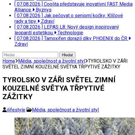
[ 07.08.2026 ]
Coolita představuje inovativní FAST Media
Alliance
Byznys
[ 07.08.2026 ]
Jak pečovat o seniorní kočky: Klíčové
rady a tipy
Zdraví
[ 07.08.2026 ]
LEPAS L8: Nový design inspirovaný
leopardí estetikou
Technologie
[ 07.08.2026 ]
Tamoxifen dorazil díky PHOENIX do ČR
Zdraví
Vyhledávání
Home
Média, společnost a životní styl
TYROLSKO V ZÁŘI
SVĚTEL ZIMNÍ KOUZELNÉ SVĚTYA TŘPYTIVÉ ZÁŽITKY
TYROLSKO V ZÁŘI SVĚTEL ZIMNÍ
KOUZELNÉ SVĚTYA TŘPYTIVÉ
ZÁŽITKY
ilifestyle
Média, společnost a životní styl