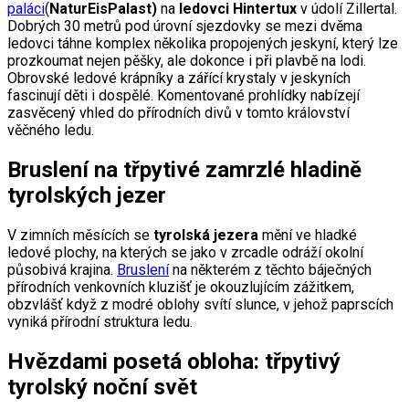
paláci
(
NaturEisPalast)
na
ledovci Hintertux
v údolí Zillertal.
Dobrých 30 metrů pod úrovní sjezdovky se mezi dvěma
ledovci táhne komplex několika propojených jeskyní, který lze
prozkoumat nejen pěšky, ale dokonce i při plavbě na lodi.
Obrovské ledové krápníky a zářící krystaly v jeskyních
fascinují děti i dospělé. Komentované prohlídky nabízejí
zasvěcený vhled do přírodních divů v tomto království
věčného ledu.
Bruslení na třpytivé zamrzlé hladině
tyrolských jezer
V zimních měsících se
tyrolská jezera
mění ve hladké
ledové plochy, na kterých se jako v zrcadle odráží okolní
působivá krajina.
Bruslení
na některém z těchto báječných
přírodních venkovních kluzišť je okouzlujícím zážitkem,
obzvlášť když z modré oblohy svítí slunce, v jehož paprscích
vyniká přírodní struktura ledu.
Hvězdami posetá obloha: třpytivý
tyrolský noční svět