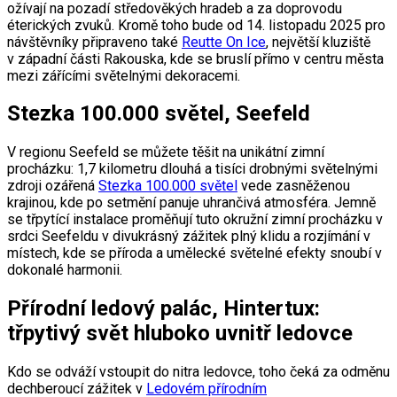
ožívají na pozadí středověkých hradeb a za doprovodu
éterických zvuků. Kromě toho bude od 14. listopadu 2025 pro
návštěvníky připraveno také
Reutte On Ice
, největší kluziště
v západní části Rakouska, kde se bruslí přímo v centru města
mezi zářícími světelnými dekoracemi.
Stezka 100.000 světel, Seefeld
V regionu Seefeld se můžete těšit na unikátní zimní
procházku: 1,7 kilometru dlouhá a tisíci drobnými světelnými
zdroji ozářená
Stezka 100.000 světel
vede zasněženou
krajinou, kde po setmění panuje uhrančivá atmosféra. Jemně
se třpytící instalace proměňují tuto okružní zimní procházku v
srdci Seefeldu v divukrásný zážitek plný klidu a rozjímání v
místech, kde se příroda a umělecké světelné efekty snoubí v
dokonalé harmonii.
Přírodní ledový palác, Hintertux:
třpytivý svět hluboko uvnitř ledovce
Kdo se odváží vstoupit do nitra ledovce, toho čeká za odměnu
dechberoucí zážitek v
Ledovém přírodním