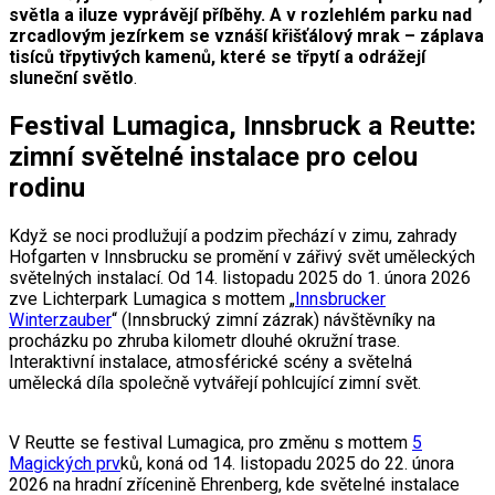
světla a iluze vyprávějí příběhy. A v rozlehlém parku nad
zrcadlovým jezírkem se vznáší křišťálový mrak – záplava
tisíců třpytivých kamenů, které se třpytí a odrážejí
sluneční světlo
.
Festival Lumagica, Innsbruck a Reutte:
zimní světelné instalace pro celou
rodinu
Když se noci prodlužují a podzim přechází v zimu, zahrady
Hofgarten v Innsbrucku se promění v zářivý svět uměleckých
světelných instalací. Od 14. listopadu 2025 do 1. února 2026
zve Lichterpark Lumagica s mottem „
Innsbrucker
Winterzauber
“ (Innsbrucký zimní zázrak) návštěvníky na
procházku po zhruba kilometr dlouhé okružní trase.
Interaktivní instalace, atmosférické scény a světelná
umělecká díla společně vytvářejí pohlcující zimní svět.
V Reutte se festival Lumagica, pro změnu s mottem
5
Magických prv
ků, koná od 14. listopadu 2025 do 22. února
2026 na hradní zřícenině Ehrenberg, kde světelné instalace