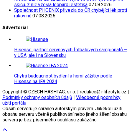
skicu, z níž vzešla leopardí estetika
07.08.2026
Společnost PHOENIX přivezla do ČR chybějící lék proti
rakovině
07.08.2026
Advertorial
Hisense: partner červnových fotbalových šampionátů –
v USA, ale i na Slovensku
Chytrá budoucnost bydlení a herní zážitky podle
Hisense na IFA 2024
Copyright © CZECH HASHTAG, s.r.o. | redakce@i-lifestyle.cz |
Podmínky ochrany osobních údajů
|
Všeobecné podmínky
užití portálu
Obsah serveru je chráněn autorským právem. Jakékoli užití
obsahu serveru včetně publikování nebo jiného šíření obsahu
serveru je bez písemného souhlasu zakázáno.