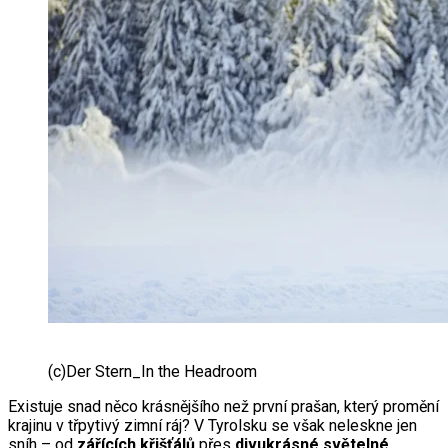
(c)Der Stern_In the Headroom
Existuje snad něco krásnějšího než první prašan, který promění
krajinu v třpytivý zimní ráj? V Tyrolsku se však neleskne jen
sníh – od
zářících křišťálů
přes
divukrásné světelné