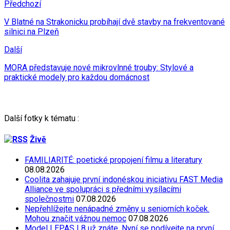
Předchozí
V Blatné na Strakonicku probíhají dvě stavby na frekventované
silnici na Plzeň
Další
MORA představuje nové mikrovlnné trouby: Stylové a
praktické modely pro každou domácnost
Další fotky k tématu :
Živě
FAMILIARITÉ: poetické propojení filmu a literatury
08.08.2026
Coolita zahajuje první indonéskou iniciativu FAST Media
Alliance ve spolupráci s předními vysílacími
společnostmi
07.08.2026
Nepřehlížejte nenápadné změny u seniorních koček.
Mohou značit vážnou nemoc
07.08.2026
Model LEPAS L8 už znáte. Nyní se podívejte na první