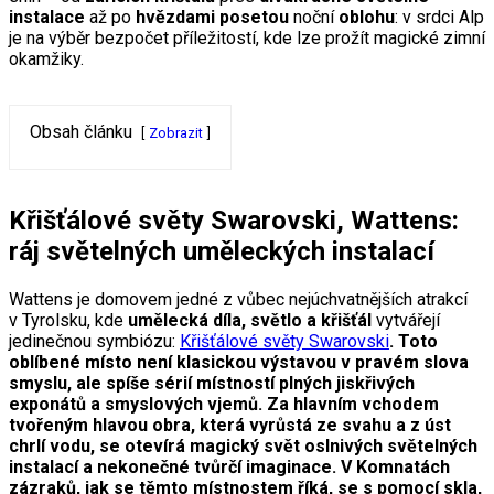
instalace
až po
hvězdami posetou
noční
oblohu
: v srdci Alp
je na výběr bezpočet příležitostí, kde lze prožít magické zimní
okamžiky.
Obsah článku
Zobrazit
Křišťálové světy Swarovski, Wattens:
ráj světelných uměleckých instalací
Wattens je domovem jedné z vůbec nejúchvatnějších atrakcí
v Tyrolsku, kde
umělecká díla, světlo a křišťál
vytvářejí
jedinečnou symbiózu:
Křišťálové světy Swarovski
. Toto
oblíbené místo není klasickou výstavou v pravém slova
smyslu, ale spíše sérií místností plných jiskřivých
exponátů a smyslových vjemů. Za hlavním vchodem
tvořeným hlavou obra, která vyrůstá ze svahu a z úst
chrlí vodu, se otevírá magický svět oslnivých světelných
instalací a nekonečné tvůrčí imaginace. V Komnatách
zázraků, jak se těmto místnostem říká, se s pomocí skla,