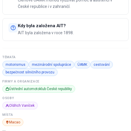
Členové ÚAMK mohou využívat pomoc a asistenci v
České republice i v zahraničí.
Kdy byla založena AIT?
AIT byla založena v roce 1898.
TÉMATA
motorismus
mezinárodní spolupráce
ÚAMK
cestování
bezpečnost silničního provozu
FIRMY A ORGANIZACE
Ústřední automotoklub České republiky
OSOBY
Oldřich Vaníček
MÍSTA
Macao