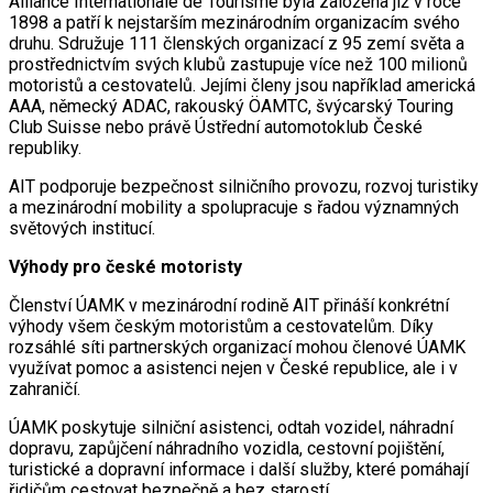
Alliance Internationale de Tourisme byla založena již v roce
1898 a patří k nejstarším mezinárodním organizacím svého
druhu. Sdružuje 111 členských organizací z 95 zemí světa a
prostřednictvím svých klubů zastupuje více než 100 milionů
motoristů a cestovatelů. Jejími členy jsou například americká
AAA, německý ADAC, rakouský ÖAMTC, švýcarský Touring
Club Suisse nebo právě Ústřední automotoklub České
republiky.
AIT podporuje bezpečnost silničního provozu, rozvoj turistiky
a mezinárodní mobility a spolupracuje s řadou významných
světových institucí.
Výhody pro české motoristy
Členství ÚAMK v mezinárodní rodině AIT přináší konkrétní
výhody všem českým motoristům a cestovatelům. Díky
rozsáhlé síti partnerských organizací mohou členové ÚAMK
využívat pomoc a asistenci nejen v České republice, ale i v
zahraničí.
ÚAMK poskytuje silniční asistenci, odtah vozidel, náhradní
dopravu, zapůjčení náhradního vozidla, cestovní pojištění,
turistické a dopravní informace i další služby, které pomáhají
řidičům cestovat bezpečně a bez starostí.