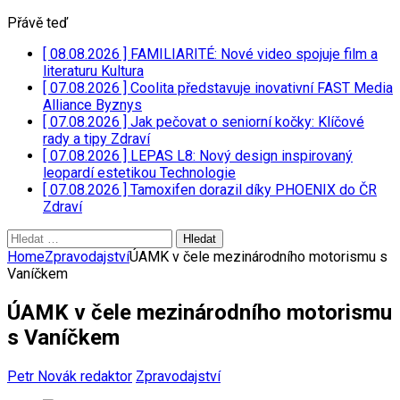
Přávě teď
[ 08.08.2026 ]
FAMILIARITÉ: Nové video spojuje film a
literaturu
Kultura
[ 07.08.2026 ]
Coolita představuje inovativní FAST Media
Alliance
Byznys
[ 07.08.2026 ]
Jak pečovat o seniorní kočky: Klíčové
rady a tipy
Zdraví
[ 07.08.2026 ]
LEPAS L8: Nový design inspirovaný
leopardí estetikou
Technologie
[ 07.08.2026 ]
Tamoxifen dorazil díky PHOENIX do ČR
Zdraví
Vyhledávání
Home
Zpravodajství
ÚAMK v čele mezinárodního motorismu s
Vaníčkem
ÚAMK v čele mezinárodního motorismu
s Vaníčkem
Petr Novák redaktor
Zpravodajství