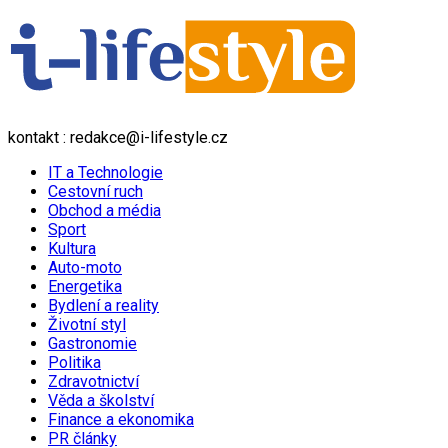
kontakt : redakce@i-lifestyle.cz
IT a Technologie
Cestovní ruch
Obchod a média
Sport
Kultura
Auto-moto
Energetika
Bydlení a reality
Životní styl
Gastronomie
Politika
Zdravotnictví
Věda a školství
Finance a ekonomika
PR články