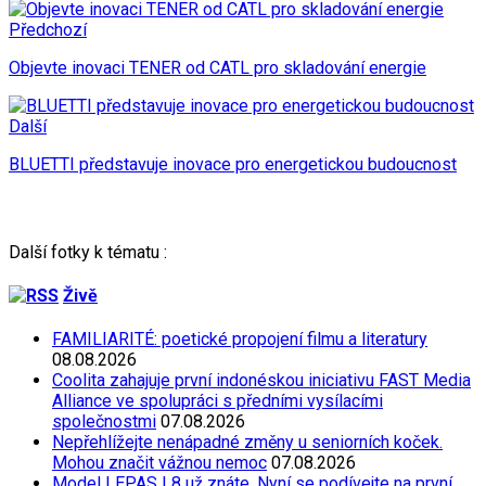
Předchozí
Objevte inovaci TENER od CATL pro skladování energie
Další
BLUETTI představuje inovace pro energetickou budoucnost
Další fotky k tématu :
Živě
FAMILIARITÉ: poetické propojení filmu a literatury
08.08.2026
Coolita zahajuje první indonéskou iniciativu FAST Media
Alliance ve spolupráci s předními vysílacími
společnostmi
07.08.2026
Nepřehlížejte nenápadné změny u seniorních koček.
Mohou značit vážnou nemoc
07.08.2026
Model LEPAS L8 už znáte. Nyní se podívejte na první