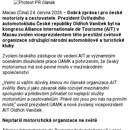
Macao (Čína) 24. června 2026 –
Dobrá zpráva i pro české
motoristy a cestovatele. Prezident Ústředního
automotoklubu České republiky Oldřich Vaníček byl na
kongresu Alliance Internationale de Tourisme (AIT) v
Macau zvolen viceprezidentem této prestižní světové
organizace sdružující národní automobilové a turistické
kluby.
Zvolení českého zástupce do vedení AIT je významným
oceněním dlouholeté práce ÚAMK a potvrzením, že český
motorismus má své pevné místo v mezinárodním
společenství.
„
Velmi si vážím důvěry, kterou mi členské organizace AIT
svěřily. Beru ji jako závazek dále rozvíjet mezinárodní
spolupráci a především přinášet co nejlepší služby
motoristům a cestovatelům. Právě oni jsou pro nás na prvním
místě
,“ uvedl prezident ÚAMK a nově zvolený viceprezident
AIT Oldřich Vaníček.
Nejstarší motoristická organizace na světě