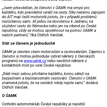
„
Jsem přesvědčen, že členství v ÚAMK má smysl pro
každého, kdo pravidelně vyráží na cesty. Díky našemu zapojení
do AIT mají čeští motoristé jistotu, že v případě problémů
nezůstanou sami. Ať jedou na dovolenou k Jadranu, na
služební cestu do Německa nebo jen na víkend po České
republice, vždy se mohou spolehnout na pomoc ÚAMK a
našich partnerů
,“ říká Oldřich Vaníček.
Stát se členem je jednoduché
ÚAMK je otevřen všem motoristům a cestovatelům. Zájemci o
členství si mohou jednoduše vybrat některý z členských
programů na
www.uamk.cz
nebo navštívit některé z
kontaktních míst po celé České republice.
„
Rádi mezi sebou přivítáme každého, komu záleží na
bezpečném a bezstarostném cestování. Členství v ÚAMK
znamená jistotu, že na cestách nikdy nejste sami,
“ dodává
Oldřich Vaníček.
O ÚAMK
Ústřední automotoklub České republiky je největší