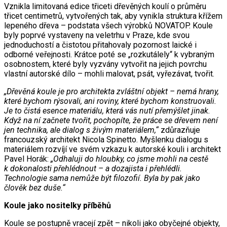
Vznikla limitovaná edice třiceti dřevěných koulí o průměru
třicet centimetrů, vytvořených tak, aby vynikla struktura křížem
lepeného dřeva – podstata všech výrobků NOVATOP. Koule
byly poprvé vystaveny na veletrhu v Praze, kde svou
jednoduchostí a čistotou přitahovaly pozornost laické i
odborné veřejnosti. Krátce poté se „rozkutálely“ k vybraným
osobnostem, které byly vyzvány vytvořit na jejich povrchu
vlastní autorské dílo – mohli malovat, psát, vyřezávat, tvořit.
„Dřevěná koule je pro architekta zvláštní objekt – nemá hrany,
které bychom rýsovali, ani roviny, které bychom konstruovali.
Je to čistá esence materiálu, která vás nutí přemýšlet jinak.
Když na ní začnete tvořit, pochopíte, že práce se dřevem není
jen technika, ale dialog s živým materiálem,“
zdůrazňuje
francouzský architekt Nicola Spinetto.
Myšlenku dialogu s
materiálem rozvíjí ve svém vzkazu k autorské kouli i architekt
Pavel Horák:
„Odhaluji do hloubky, co jsme mohli na cestě
k dokonalosti přehlédnout – a dozajista i přehlédli.
Technologie sama nemůže být filozofií. Byla by pak jako
člověk bez duše.“
Koule jako nositelky příběhů
Koule se postupně vracejí zpět – nikoli jako obyčejné objekty,