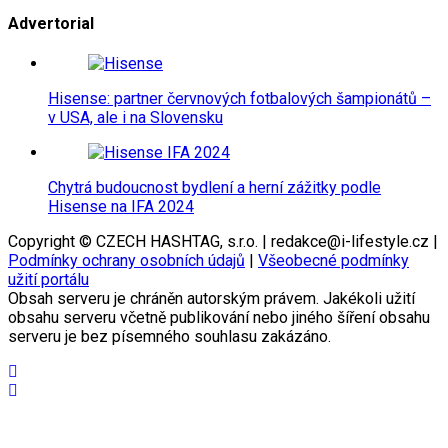
Advertorial
Hisense: partner červnových fotbalových šampionátů –
v USA, ale i na Slovensku
Chytrá budoucnost bydlení a herní zážitky podle
Hisense na IFA 2024
Copyright © CZECH HASHTAG, s.r.o. | redakce@i-lifestyle.cz |
Podmínky ochrany osobních údajů
|
Všeobecné podmínky
užití portálu
Obsah serveru je chráněn autorským právem. Jakékoli užití
obsahu serveru včetně publikování nebo jiného šíření obsahu
serveru je bez písemného souhlasu zakázáno.