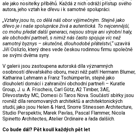
ale jako nositelky příběhů. Každá z nich odráží přístup svého
autora, jeho vztah ke dřevu i k samotné spolupráci.
„Vztahy jsou to, co dělá náš obor výjimečným. Stejně jako
dřevo je i naše spolupráce živá a autentická. To nejcennější,
co mohu předat další generaci, nejsou stroje ani výrobní haly,
ale obchodní partneři, s nimiž nás často spojuje víc než
samotný byznys – skutečné, dlouhodobé přátelství,“
uzavírá
Jiří Oslizlo, který dnes vede českou rodinnou firmu společně
se svými dvěma syny.
V galerii jsou zastoupena autorská díla významných
osobností dřevařského oboru, mezi něž patří Hermann Blumer,
Katharina Lehmann a Franz Tschümperlin, stejně jako
dlouholetí domácí i zahraniční obchodní partneři – Kuratle
Group, J. u. A. Frischeis, Carl Götz, A2 Timber, 3AE,
Dřevostavby MC, Domesi či Taros Nova. Součástí sbírky jsou
rovněž díla renomovaných architektů a architektonických
studií, jako jsou Helen & Hard, Snorre Stinessen Architecture,
Studio Perspektiv, Marek Pavlas, Pascal Flammer, Nicola
Spinetto Architectes, Atelier Ordinaire a řada dalších.
Co bude dál? Pět koulí každých pět let