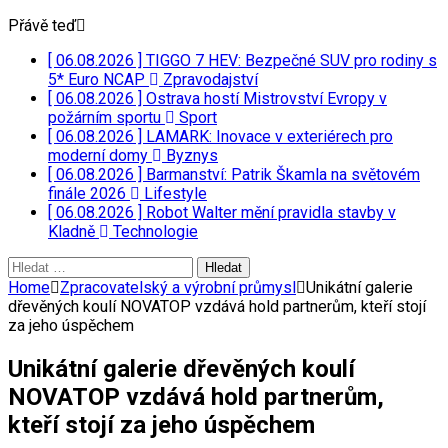
Přávě teď
[ 06.08.2026 ]
TIGGO 7 HEV: Bezpečné SUV pro rodiny s
5* Euro NCAP
Zpravodajství
[ 06.08.2026 ]
Ostrava hostí Mistrovství Evropy v
požárním sportu
Sport
[ 06.08.2026 ]
LAMARK: Inovace v exteriérech pro
moderní domy
Byznys
[ 06.08.2026 ]
Barmanství: Patrik Škamla na světovém
finále 2026
Lifestyle
[ 06.08.2026 ]
Robot Walter mění pravidla stavby v
Kladně
Technologie
Vyhledávání
Home
Zpracovatelský a výrobní průmysl
Unikátní galerie
dřevěných koulí NOVATOP vzdává hold partnerům, kteří stojí
za jeho úspěchem
Unikátní galerie dřevěných koulí
NOVATOP vzdává hold partnerům,
kteří stojí za jeho úspěchem