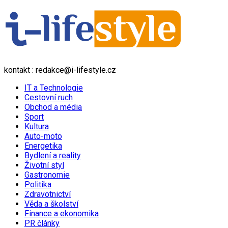
kontakt : redakce@i-lifestyle.cz
IT a Technologie
Cestovní ruch
Obchod a média
Sport
Kultura
Auto-moto
Energetika
Bydlení a reality
Životní styl
Gastronomie
Politika
Zdravotnictví
Věda a školství
Finance a ekonomika
PR články