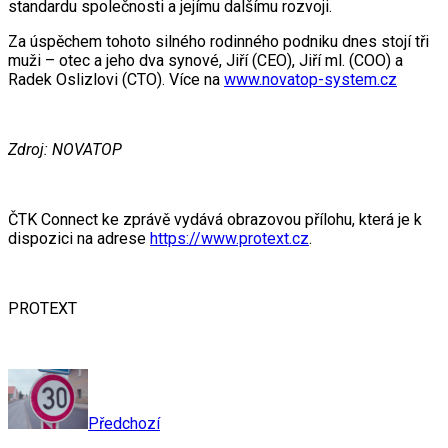
standardu společnosti a jejímu dalšímu rozvoji.
Za úspěchem tohoto silného rodinného podniku dnes stojí tři
muži – otec a jeho dva synové, Jiří (CEO), Jiří ml. (COO) a
Radek Oslizlovi (CTO). Více na
www.novatop-system.cz
Zdroj: NOVATOP
ČTK Connect ke zprávě vydává obrazovou přílohu, která je k
dispozici na adrese
https://www.protext.cz
.
PROTEXT
Předchozí