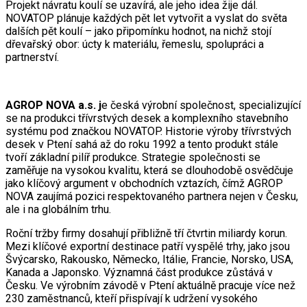
Projekt návratu koulí se uzavírá, ale jeho idea žije dál.
NOVATOP plánuje každých pět let vytvořit a vyslat do světa
dalších pět koulí – jako připomínku hodnot, na nichž stojí
dřevařský obor: úcty k materiálu, řemeslu, spolupráci a
partnerství.
AGROP NOVA a.s. j
e česká výrobní společnost, specializující
se na produkci třívrstvých desek a komplexního stavebního
systému pod značkou NOVATOP. Historie výroby třívrstvých
desek v Ptení sahá až do roku 1992 a tento produkt stále
tvoří základní pilíř produkce. Strategie společnosti se
zaměřuje na vysokou kvalitu, která se dlouhodobě osvědčuje
jako klíčový argument v obchodních vztazích, čímž AGROP
NOVA zaujímá pozici respektovaného partnera nejen v Česku,
ale i na globálním trhu.
Roční tržby firmy dosahují přibližně tří čtvrtin miliardy korun.
Mezi klíčové exportní destinace patří vyspělé trhy, jako jsou
Švýcarsko, Rakousko, Německo, Itálie, Francie, Norsko, USA,
Kanada a Japonsko. Významná část produkce zůstává v
Česku. Ve výrobním závodě v Ptení aktuálně pracuje více než
230 zaměstnanců, kteří přispívají k udržení vysokého