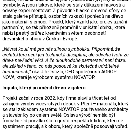
symboly. A jsou i takové, které se staly důkazem hravosti a
odvahy experimentovat. Z původně hladké dřevěné sféry se
stala galerie přístupů, osobních vzkazů i pohledů na dřevo
jako materiál s emocí. Projekt, který vznikl jako projev uznání
partnerům, se tak přirozeně proměnil v unikátní sbírku, která
nabízí pestrý průřez kreativním světem osobností
dřevařského oboru v Česku i Evropě.
„Návrat koulí má pro nás silnou symboliku. Připomíná, že
architektura není jen technická disciplína, ale odvaha tvořit ze
dřeva nevšední věci. A že dlouhodobé partnerství není fráze,
ale základ všeho, co nás posouvá ke skutečně udržitelné
budoucnosti,“
říká Jiří Oslizlo, CEO společnosti AGROP
NOVA, která je výrobcem systému NOVATOP.
Impuls, který proměnil dřevo v galerii
Projekt začal v roce 2022, kdy firma slavila třicet let od
zahájení výroby vícevrstvých desek v Ptení – materiálu, který
se stal základem systému NOVATOP používaného architekty
a stavebníky po celém světě. Oslava výročí neměla být
formální. Od počátku šlo o gesto respektu k lidem, kteří se
systémem pracují, a k oboru, který společně posouvají vpřed.