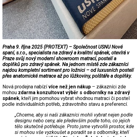
Praha 9. října 2025 (PROTEXT) – Společnost USNU Nové
spaní, s.r.o., specialista na zdravý a kvalitní spánek, otevírá v
Praze svůj nový moderní showroom matrací, postelí a
doplňků pro zdravý spánek. Na jednom místě zde zákazníci
najdou kompletní sortiment pro ložnici – od luxusních postelí
přes anatomické matrace až po lůžkoviny, polštáře a doplňky.
Nová prodejna nabízí
více než jen nákup
– zákazníci zde
mohou
zdarma konzultovat výběr s odborníky na zdravý
spánek
, kteří jim pomohou vybrat vhodnou matraci či postel
podle individuálních potřeb, zdravotního stavu a preferencí.
„Chceme, aby si naši zákazníci mohli vybrat nejen podle
designu nebo ceny, ale především podle toho, co jejich
tělo skutečně potřebuje. Proto jsme vytvořili prostor, kde
si mohou vše vyzkoušet a poradit se s odborníky, kteří