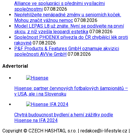
Alliance ve spolupráci s předními vysílacími
společnostmi
07.08.2026
Nepřehlížejte nenápadné změny u seniorních koček.
Mohou značit vážnou nemoc
07.08.2026
Model LEPAS L8 už znáte. Nyní se podívejte na první
skicu, z níž vzešla leopardí estetika
07.08.2026
Společnost PHOENIX přivezla do ČR chybějící lék proti
rakovině
07.08.2026
P&F Products & Features GmbH oznamuje akvizici
společnosti AVVie GmbH
07.08.2026
Advertorial
Hisense: partner červnových fotbalových šampionátů –
v USA, ale i na Slovensku
Chytrá budoucnost bydlení a herní zážitky podle
Hisense na IFA 2024
Copyright © CZECH HASHTAG, s.r.o. | redakce@i-lifestyle.cz |