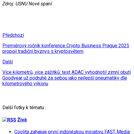
Zdroj: USNU Nové spaní
Předchozí
Premiérový ročník konference Crypto Business Prague 2025
propojí tradiční byznys s kryptosvětem
Další
Více kilometrů, více zážitků: test ADAC vyhodnotil zimní obutí
Goodyear už podruhé za sebou jako nejlepší pneumatiky dle
kilometrového výkonu
Další fotky k tématu :
Živě
Coolita zahajuje první indonéskou iniciativu FAST Media