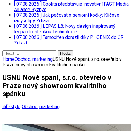
[ 07.08.2026 ]
Coolita představuje inovativní FAST Media
Alliance
Byznys
[ 07.08.2026 ]
Jak pečovat o seniorní kočky: Klíčové
rady a tipy
Zdraví
[ 07.08.2026 ]
LEPAS L8: Nový design inspirovaný
leopardí estetikou
Technologie
[ 07.08.2026 ]
Tamoxifen dorazil díky PHOENIX do ČR
Zdraví
Vyhledávání
Home
Obchod, marketing
USNU Nové spaní, s.r.o. otevřelo v
Praze nový showroom kvalitního spánku
USNU Nové spaní, s.r.o. otevřelo v
Praze nový showroom kvalitního
spánku
ilifestyle
Obchod, marketing