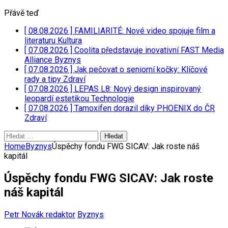
Přávě teď
[ 08.08.2026 ]
FAMILIARITÉ: Nové video spojuje film a
literaturu
Kultura
[ 07.08.2026 ]
Coolita představuje inovativní FAST Media
Alliance
Byznys
[ 07.08.2026 ]
Jak pečovat o seniorní kočky: Klíčové
rady a tipy
Zdraví
[ 07.08.2026 ]
LEPAS L8: Nový design inspirovaný
leopardí estetikou
Technologie
[ 07.08.2026 ]
Tamoxifen dorazil díky PHOENIX do ČR
Zdraví
Vyhledávání
Home
Byznys
Úspěchy fondu FWG SICAV: Jak roste náš
kapitál
Úspěchy fondu FWG SICAV: Jak roste
náš kapitál
Petr Novák redaktor
Byznys