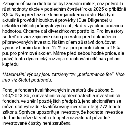
Zahájení oficiální distribuce byl zásadní milník, což potvrdil i
růst hodnoty akcie v posledním čtvrtletí roku 2025 o přibližně
8,5 %. Nyní přecházíme k anorganickému růstu. Náš tým
aktuálně provádí hloubkové prověrky (Due Diligence) u
několika dalších průmyslových subjektů s vysokou přidanou
hodnotou. Chceme dál diverzifikovat portfolio. Pro investory
se teď otevírá zajímavé okno pro vstup před dokončením
připravovaných investic. Naším cílem zůstává doručovat
výnos v horním koridoru 12 % p.a. pro prioritní akcie a 15 %
p.a. pro prémiové akcie*. Máme před sebou hodně práce, ale
právě tento dynamický rozvoj a dosahování cílů nás pohání
kupředu.
*Maximální výnosy jsou zatíženy tzv. „performance fee“. Více
info viz Statut podfondu.
Fond je fondem kvalifikovaných investorů dle zákona č.
240/2013 Sb., o investičních společnostech a investičních
fondech, ve znění pozdějších předpisů, jeho akcionářem se
může stát výhradně kvalifikovaný investor dle § 272 tohoto
zákona. Správce upozorňuje investory, že hodnota investice
do fondu může klesat i stoupat a návratnost původně
investované částky není zaručena.