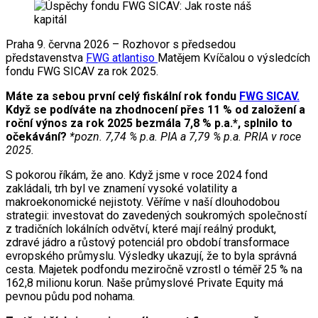
Praha 9. června 2026 – Rozhovor s předsedou
představenstva
FWG atlantiso
Matějem Kvíčalou o výsledcích
fondu FWG SICAV za rok 2025.
Máte za sebou první celý fiskální rok fondu
FWG SICAV.
Když se podíváte na zhodnocení přes 11 % od založení a
roční výnos za rok 2025 bezmála 7,8 % p.a.*, splnilo to
očekávání?
*pozn. 7,74 % p.a. PIA a 7,79 % p.a. PRIA v roce
2025.
S pokorou říkám, že ano. Když jsme v roce 2024 fond
zakládali, trh byl ve znamení vysoké volatility a
makroekonomické nejistoty. Věříme v naší dlouhodobou
strategii: investovat do zavedených soukromých společností
z tradičních lokálních odvětví, které mají reálný produkt,
zdravé jádro a růstový potenciál pro období transformace
evropského průmyslu. Výsledky ukazují, že to byla správná
cesta. Majetek podfondu meziročně vzrostl o téměř 25 % na
162,8 milionu korun. Naše průmyslové Private Equity má
pevnou půdu pod nohama.