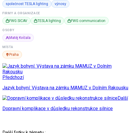
společnost TESLA lighting
výnosy
FIRMY A ORGANIZACE
FWG SICAV
TESLA lighting
FWG communication
OSOBY
Matěj Kvíčala
MÍSTA
Praha
Předchozí
Jazyk bohyní: Výstava na zámku MAMUZ v Dolním Rakousku
Další
Dopravní komplikace v důsledku rekonstrukce silnice
Další fotky k tématu :