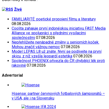
Živě
FAMILIARITÉ: poetické propojení filmu a literatury
08.08.2026
Coolita zahajuje první indonéskou iniciativu FAST Media
Alliance ve spolupráci s předními vysílacími
společnostmi
07.08.2026
Nepřehlížejte nenápadné změny u seniorních koček.
Mohou značit vážnou nemoc
07.08.2026
Model LEPAS L8 už znáte. Nyní se podívejte na první
skicu, z níž vzešla leopardí estetika
07.08.2026
Společnost PHOENIX přivezla do ČR chybějící lék proti
rakovině
07.08.2026
Advertorial
Hisense: partner červnových fotbalových šampionátů –
v USA, ale i na Slovensku