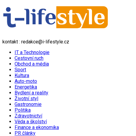
kontakt : redakce@i-lifestyle.cz
IT a Technologie
Cestovní ruch
Obchod a média
Sport
Kultura
Auto-moto
Energetika
Bydlení a reality
Životní styl
Gastronomie
Politika
Zdravotnictví
Věda a školství
Finance a ekonomika
PR články