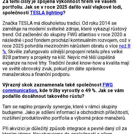
Za těmi čísly je spojena výkonnost firem ve vašem
portfoliu. Jak se v roce 2025 dařilo vaší vlajkové lodi,
společnosti
TESLA lighting
?
Značka TESLA má dlouholetou tradici. Od roku 2014 se
zaměřuje na moderní světelné zdroje, které vykazují růstový
trend. Od začlenění do skupiny FWG atlantiso v roce 2020 a
následně i pod fondem prochází kontinuálním rozvojem, což v
roce 2025 potvrdila meziročním nárůstem obratu o více
než 8
%.
Skvěle zafungovalo silnější propojení retailu přes velké
B2B partnery a projekty na klíč. Nejvíc mě těší úspěšná
expanze na nové trhy. Tradiční české know-how a kvalita mají
ve světě obrovský zvuk, pokud jim dáte správnou
manažerskou a finanční podporu.
Výrazný skok zaznamenala také společnost
FWG
communication
, kde tržby vyrostly o 49 %. Jak se vám
podařilo dosáhnout takového růstu?
Tam se naplno projevily synergie, které v rámci skupiny
budujeme. Jako je sdílení informací a obchodních příležitostí,
rozšíření produktového portfolia a výborná práce manažerů.
Při akvizici je důležitý způsob integrace a pevně daný cíl za