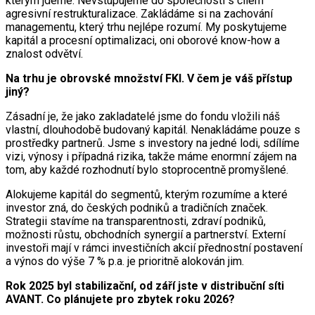
kterým jdeme. Nevstupujeme do společností s cílem
agresivní restrukturalizace. Zakládáme si na zachování
managementu, který trhu nejlépe rozumí. My poskytujeme
kapitál a procesní optimalizaci, oni oborové know-how a
znalost odvětví.
Na trhu je obrovské množství FKI. V čem je váš přístup
jiný?
Zásadní je, že jako zakladatelé jsme do fondu vložili náš
vlastní, dlouhodobě budovaný kapitál. Nenakládáme pouze s
prostředky partnerů. Jsme s investory na jedné lodi, sdílíme
vizi, výnosy i případná rizika, takže máme enormní zájem na
tom, aby každé rozhodnutí bylo stoprocentně promyšlené.
Alokujeme kapitál do segmentů, kterým rozumíme a které
investor zná, do českých podniků a tradičních značek.
Strategii stavíme na transparentnosti, zdraví podniků,
možnosti růstu, obchodních synergií a partnerství. Externí
investoři mají v rámci investičních akcií přednostní postavení
a výnos do výše 7 % p.a. je prioritně alokován jim.
Rok 2025 byl stabilizační, od září jste v distribuční síti
AVANT. Co plánujete pro zbytek roku 2026?