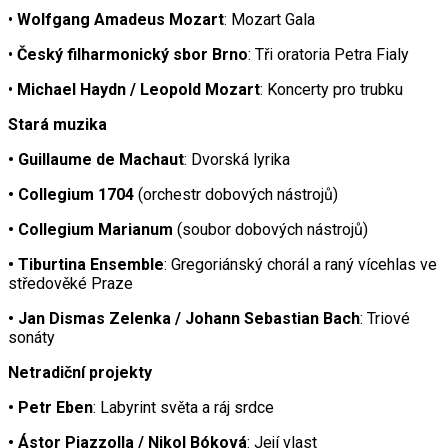
•
Wolfgang Amadeus Mozart
: Mozart Gala
•
Český filharmonický sbor Brno
: Tři oratoria Petra Fialy
•
Michael Haydn / Leopold Mozart
: Koncerty pro trubku
Stará muzika
• Guillaume de Machaut
: Dvorská lyrika
• Collegium 1704
(orchestr dobových nástrojů)
• Collegium Marianum
(soubor dobových nástrojů)
• Tiburtina Ensemble
: Gregoriánský chorál a raný vícehlas ve
středověké Praze
• Jan Dismas Zelenka / Johann Sebastian Bach
: Triové
sonáty
Netradiční projekty
• Petr Eben
: Labyrint světa a ráj srdce
• Ástor Piazzolla / Nikol Bóková
: Její vlast