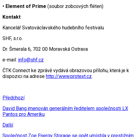
• Element of Prime
(soubor zobcových fléten)
Kontakt
:
Kancelář Svatováclavského hudebního festivalu
SHF, s.r.o.
Dr. Šmerala 6, 702 00 Moravská Ostrava
e-mail:
info@shf.cz
ČTK Connect ke zprávě vydává obrazovou přílohu, která je k
dispozici na adrese
http://www.protext.cz
.
Předchozí
David Bang jmenován generálním ředitelem společnosti LX
Pantos pro Ameriku
Další
Společnost Zoe Energy Storage se opět umístila v prestižním