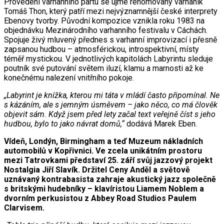
Provedení varhanního partu se ujme renomovaný varhaník
Tomáš Thon, který patří mezi nejvýznamnější české interprety
Ebenovy tvorby. Původní kompozice vznikla roku 1983 na
objednávku Mezinárodního varhanního festivalu v Cáchách.
Spojuje živý mluvený přednes s varhanní improvizací i přesně
zapsanou hudbou – atmosférickou, introspektivní, místy
téměř mystickou. V jednotlivých kapitolách Labyrintu sleduje
poutník své putování světem iluzí, klamu a marnosti až ke
konečnému nalezení vnitřního pokoje.
„Labyrint je knížka, kterou mi táta v mládí často připomínal. Ne
s kázáním, ale s jemným úsměvem – jako něco, co má člověk
objevit sám. Když jsem před lety začal text veřejně číst s jeho
hudbou, bylo to jako návrat domů,“
dodává Marek Eben.
Vídeň, Londýn, Birmingham a teď Muzeum nákladních
automobilů v Kopřivnici. Ve zcela unikátním prostoru
mezi Tatrovkami představí 25. září svůj jazzový projekt
Nostalgia Jiří Slavík. Držitel Ceny Anděl a světově
uznávaný kontrabasista zahraje akustický jazz společně
s britskými hudebníky – klavíristou Liamem Noblem a
dvorním perkusistou z Abbey Road Studios Paulem
Clarvisem.