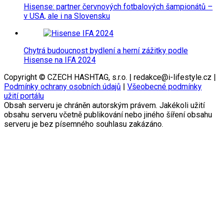
Hisense: partner červnových fotbalových šampionátů –
v USA, ale i na Slovensku
Chytrá budoucnost bydlení a herní zážitky podle
Hisense na IFA 2024
Copyright © CZECH HASHTAG, s.r.o. | redakce@i-lifestyle.cz |
Podmínky ochrany osobních údajů
|
Všeobecné podmínky
užití portálu
Obsah serveru je chráněn autorským právem. Jakékoli užití
obsahu serveru včetně publikování nebo jiného šíření obsahu
serveru je bez písemného souhlasu zakázáno.