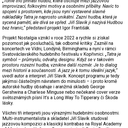
„Tohle trio přináší hudbu, která osciluje mezi jazzovou
improvizací, folkovými motivy a osobními příběhy. Navíc to
spojení s prostorem, kde jsou nyní vystavené slavné
náklaďáky Tatra je naprosto unikátní. Zazní hudba, která je
sycená pamětí, ale dívá se vpřed. Jiří Slavík ji nazývá Hudbou
bez hranic,“
představil projekt Igor Františák.
Projekt Nostalgia vznikl v roce 2022 a rychle si získal
pozornost jak posluchačů, tak odborné kritiky. Zazněl na
koncertech ve Vídni, Londýně, Birminghamu a nyní v rámci
Svatováclavského hudebního festivalu v Kopřivnici.
„Tatra je
symbol – průmyslu, odvahy, designu. Když se v takovém
prostoru rozezní hudba, vznikne další rozměr. Je to dialog
mezi historií a současností. A jazz je k tomu ideální jazyk,“
uvedl autor a interpret Jiří Slavík. Koncept programu je tedy
jakýmsi částečným návratem do minulosti – i proto kromě
autorské hudby obsahuje i aranžmá skladeb George
Gershwina a Charlese Minguse nebo nečekané cover verze
světoznámých písní It’s a Long Way To Tipperary či Škoda
lásky.
Všichni tři interpreti jsou výraznými hudebními osobnostmi.
Multi-instrumentalista a skladatel Jiří Slavík studoval
jazzovou kompozici a klasický kontrabas na Royal Academy