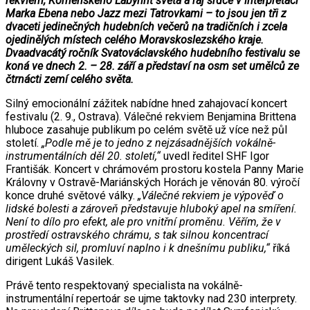
rekviem, Komenského Labyrint světa a ráj srdce v interpretaci
Marka Ebena nebo Jazz mezi Tatrovkami – to jsou jen tři z
dvaceti jedinečných hudebních večerů na tradičních i zcela
ojedinělých místech celého Moravskoslezského kraje.
Dvaadvacátý ročník Svatováclavského hudebního festivalu se
koná ve dnech 2. – 28. září a představí na osm set umělců ze
čtrnácti zemí celého světa.
Silný emocionální zážitek nabídne hned zahajovací koncert
festivalu (2. 9., Ostrava). Válečné rekviem Benjamina Brittena
hluboce zasahuje publikum po celém světě už více než půl
století.
„Podle mě je to jedno z nejzásadnějších vokálně-
instrumentálních děl 20. století,“
uvedl ředitel SHF Igor
Františák. Koncert v chrámovém prostoru kostela Panny Marie
Královny v Ostravě-Mariánských Horách je věnován 80. výročí
konce druhé světové války.
„Válečné rekviem je výpověď o
lidské bolesti a zároveň představuje hluboký apel na smíření.
Není to dílo pro efekt, ale pro vnitřní proměnu. Věřím, že v
prostředí ostravského chrámu, s tak silnou koncentrací
uměleckých sil, promluví naplno i k dnešnímu publiku,“
říká
dirigent Lukáš Vasilek.
Právě tento respektovaný specialista na vokálně-
instrumentální repertoár se ujme taktovky nad 230 interprety.