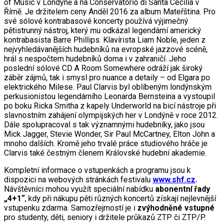
of Music v Londýně a na Conservatorio di Santa Cecilia v
Římě. Je držitelem ceny Anděl 2016 za album Mateřština. Pro
své sólové kontrabasové koncerty používá výjimečný
pětistrunný nástroj, který mu odkázal legendární americký
kontrabasista Barre Phillips. Klavírista Liam Noble, jeden z
nejvyhledávanějších hudebníků na evropské jazzové scéně,
hrál s nespočtem hudebníků doma i v zahraničí. Jeho
poslední sólové CD A Room Somewhere odráží jak široký
záběr zájmů, tak i smysl pro nuance a detaily – od Elgara po
elektrického Milese. Paul Clarvis byl oblíbeným londýnským
perkusionistou legendárního Leonarda Bernsteina a vystoupil
po boku Ricka Smitha z kapely Underworld na bicí nástroje při
slavnostním zahájení olympijských her v Londýně v roce 2012.
Dále spolupracoval s tak významnými hudebníky, jako jsou
Mick Jagger, Stevie Wonder, Sir Paul McCartney, Elton John a
mnoho dalších. Kromě jeho trvalé práce studiového hráče je
Clarvis také čestným členem Královské hudební akademie.
Kompletní informace o vstupenkách a programu jsou k
dispozici na webových stránkách festivalu
www.shf.cz
.
Návštěvníci mohou využít speciální nabídku
abonentní řady
„4+1“
, kdy při nákupu pěti různých koncertů získají nejlevnější
vstupenku zdarma. Samozřejmostí je i
zvýhodněné vstupné
pro studenty, děti, seniory i držitele průkazů ZTP či ZTP/P.