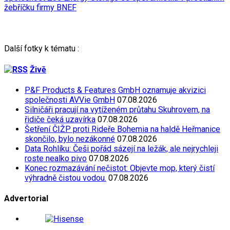
žebříčku firmy BNEF
Další fotky k tématu :
Živě
P&F Products & Features GmbH oznamuje akvizici
společnosti AVVie GmbH
07.08.2026
Silničáři pracují na vytíženém průtahu Skuhrovem, na
řidiče čeká uzavírka
07.08.2026
Šetření ČIŽP proti Rideře Bohemia na haldě Heřmanice
skončilo, bylo nezákonné
07.08.2026
Data Rohlíku: Češi pořád sázejí na ležák, ale nejrychleji
roste nealko pivo
07.08.2026
Konec rozmazávání nečistot: Objevte mop, který čistí
výhradně čistou vodou.
07.08.2026
Advertorial