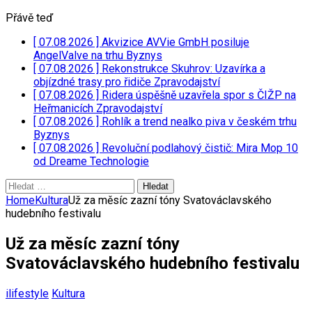
Přávě teď
[ 07.08.2026 ]
Akvizice AVVie GmbH posiluje
AngelValve na trhu
Byznys
[ 07.08.2026 ]
Rekonstrukce Skuhrov: Uzavírka a
objízdné trasy pro řidiče
Zpravodajství
[ 07.08.2026 ]
Ridera úspěšně uzavřela spor s ČIŽP na
Heřmanicích
Zpravodajství
[ 07.08.2026 ]
Rohlík a trend nealko piva v českém trhu
Byznys
[ 07.08.2026 ]
Revoluční podlahový čistič: Mira Mop 10
od Dreame
Technologie
Vyhledávání
Home
Kultura
Už za měsíc zazní tóny Svatováclavského
hudebního festivalu
Už za měsíc zazní tóny
Svatováclavského hudebního festivalu
ilifestyle
Kultura