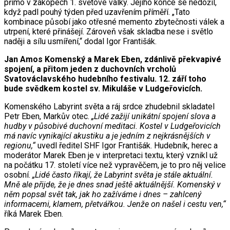
přímo v zákopech 1. světové války. Jejího konce se nedožil,
když padl pouhý týden před uzavřením příměří. „Tato
kombinace působí jako otřesné memento zbytečnosti válek a
utrpení, které přinášejí. Zároveň však skladba nese i světlo
naději a sílu usmíření,“ dodal Igor Františák.
Jan Amos Komenský a Marek Eben, zdánlivě překvapivé
spojení, a přitom jeden z duchovních vrcholů
Svatováclavského hudebního festivalu. 12. září toho
bude svědkem kostel sv. Mikuláše v Ludgeřovicích.
Komenského Labyrint světa a ráj srdce zhudebnil skladatel
Petr Eben, Markův otec.
„Lidé zažijí unikátní spojení slova a
hudby v působivé duchovní meditaci. Kostel v Ludgeřovicích
má navíc vynikající akustiku a je jedním z nejkrásnějších v
regionu,“
uvedl ředitel SHF Igor Františák. Hudebník, herec a
moderátor Marek Eben je v interpretaci textu, který vznikl už
na počátku 17. století více než vypravěčem, je to pro něj velice
osobní.
„Lidé často říkají, že Labyrint světa je stále aktuální.
Mně ale přijde, že je dnes snad ještě aktuálnější. Komenský v
něm popsal svět tak, jak ho zažíváme i dnes – zahlcený
informacemi, klamem, přetvářkou. Jenže on našel i cestu ven,“
říká Marek Eben.