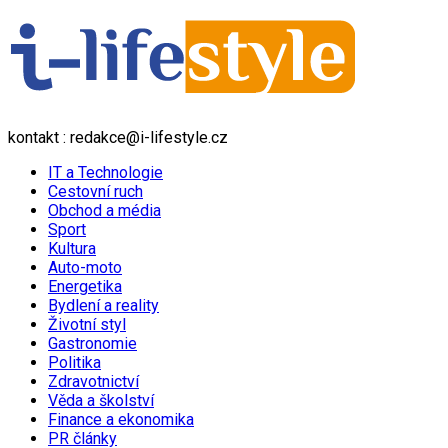
kontakt : redakce@i-lifestyle.cz
IT a Technologie
Cestovní ruch
Obchod a média
Sport
Kultura
Auto-moto
Energetika
Bydlení a reality
Životní styl
Gastronomie
Politika
Zdravotnictví
Věda a školství
Finance a ekonomika
PR články