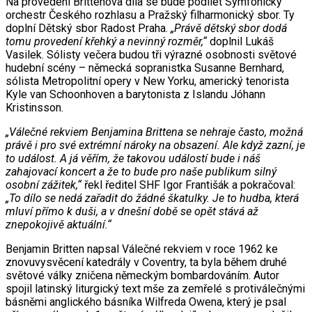
Na provedení Brittenova díla se bude podílet Symfonický
orchestr Českého rozhlasu a Pražský filharmonický sbor. Ty
doplní Dětský sbor Radost Praha.
„Právě dětský sbor dodá
tomu provedení křehký a nevinný rozměr,“
doplnil Lukáš
Vasilek. Sólisty večera budou tři výrazné osobnosti světové
hudební scény – německá sopranistka Susanne Bernhard,
sólista Metropolitní opery v New Yorku, americký tenorista
Kyle van Schoonhoven a barytonista z Islandu Jóhann
Kristinsson.
„Válečné rekviem Benjamina Brittena se nehraje často, možná
právě i pro své extrémní nároky na obsazení. Ale když zazní, je
to událost. A já věřím, že takovou událostí bude i náš
zahajovací koncert a že to bude pro naše publikum silný
osobní zážitek,“
řekl ředitel SHF Igor Františák a pokračoval:
„To dílo se nedá zařadit do žádné škatulky. Je to hudba, která
mluví přímo k duši, a v dnešní době se opět stává až
znepokojivě aktuální.“
Benjamin Britten napsal Válečné rekviem v roce 1962 ke
znovuvysvěcení katedrály v Coventry, ta byla během druhé
světové války zničena německým bombardováním. Autor
spojil latinský liturgický text mše za zemřelé s protiválečnými
básněmi anglického básníka Wilfreda Owena, který je psal