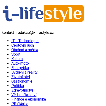
kontakt : redakce@i-lifestyle.cz
IT a Technologie
Cestovní ruch
Obchod a média
Sport
Kultura
Auto-moto
Energetika
Bydlení a reality
Životní styl
Gastronomie
Politika
Zdravotnictví
Věda a školství
Finance a ekonomika
PR články