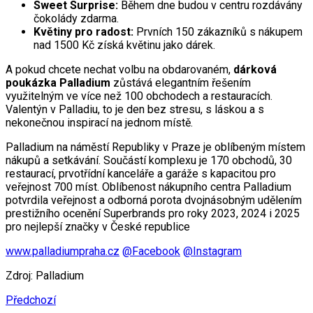
Sweet Surprise:
Během dne budou v centru rozdávány
čokolády zdarma.
Květiny pro radost:
Prvních 150 zákazníků s nákupem
nad 1500 Kč získá květinu jako dárek.
A pokud chcete nechat volbu na obdarovaném,
dárková
poukázka Palladium
zůstává elegantním řešením
využitelným ve více než 100 obchodech a restauracích.
Valentýn v Palladiu, to je den bez stresu, s láskou a s
nekonečnou inspirací na jednom místě.
Palladium na náměstí Republiky v Praze je oblíbeným místem
nákupů a setkávání. Součástí komplexu je 170 obchodů, 30
restaurací, prvotřídní kanceláře a garáže s kapacitou pro
veřejnost 700 míst. Oblíbenost nákupního centra Palladium
potvrdila veřejnost a odborná porota dvojnásobným udělením
prestižního ocenění Superbrands pro roky 2023, 2024 i 2025
pro nejlepší značky v České republice
www.palladiumpraha.cz
@Facebook
@Instagram
Zdroj: Palladium
Předchozí