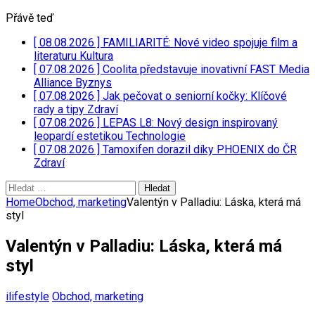
Přávě teď
[ 08.08.2026 ]
FAMILIARITÉ: Nové video spojuje film a
literaturu
Kultura
[ 07.08.2026 ]
Coolita představuje inovativní FAST Media
Alliance
Byznys
[ 07.08.2026 ]
Jak pečovat o seniorní kočky: Klíčové
rady a tipy
Zdraví
[ 07.08.2026 ]
LEPAS L8: Nový design inspirovaný
leopardí estetikou
Technologie
[ 07.08.2026 ]
Tamoxifen dorazil díky PHOENIX do ČR
Zdraví
Vyhledávání
Home
Obchod, marketing
Valentýn v Palladiu: Láska, která má
styl
Valentýn v Palladiu: Láska, která má
styl
ilifestyle
Obchod, marketing