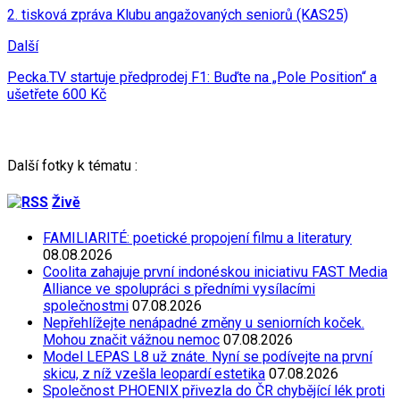
2. tisková zpráva Klubu angažovaných seniorů (KAS25)
Další
Pecka.TV startuje předprodej F1: Buďte na „Pole Position“ a
ušetřete 600 Kč
Další fotky k tématu :
Živě
FAMILIARITÉ: poetické propojení filmu a literatury
08.08.2026
Coolita zahajuje první indonéskou iniciativu FAST Media
Alliance ve spolupráci s předními vysílacími
společnostmi
07.08.2026
Nepřehlížejte nenápadné změny u seniorních koček.
Mohou značit vážnou nemoc
07.08.2026
Model LEPAS L8 už znáte. Nyní se podívejte na první
skicu, z níž vzešla leopardí estetika
07.08.2026
Společnost PHOENIX přivezla do ČR chybějící lék proti