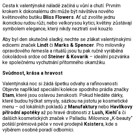
Cesta k valentýnské náladě začíná u vůní a chutí. Prvním
krokem k dokonalému dni může být návštěva nového
květinového butiku
Bliss Flowers
. Ať už zvolíte jednu
ikonickou rudou růži, nebo velkorysou kytici, květiny zůstávají
symbolem elegance, který nikdy neztratí své kouzlo.
Aby byl den skutečně sladký, nechte se zlákat valentýnskými
edicemi značek
Lindt
či
Marks & Spencer
. Pro milovníky
opravdového řemesla a rituálů jsou tu pak ručně vyráběná
čokoládová srdce od
Steiner & Kovarik
– ideální pozvánka
ke společnému vychutnání přítomného okamžiku.
Svůdnost, krása a hravost
Valentýnská noc si žádá špetku odvahy a rafinovanosti.
Objevte například speciální kolekce spodního prádla značky
Etam
, které jsou oslavou ženskosti. Pokud hledáte dárky,
které budou hýčkat smysly, sázkou na jistotu je kosmetické
menu – od lokálních pokladů z
Manufaktury
nebo
Havlíkovy
přírodní apotéky
až po hravé drobnosti z
Lush, Kiehl´s
či
dalších kosmetických značek v Palladiu. Milovnice „K-beauty“
potěší prémiová péče v nové prodejně
Ksisters
, kde s
výběrem osobně poradí odborníci.