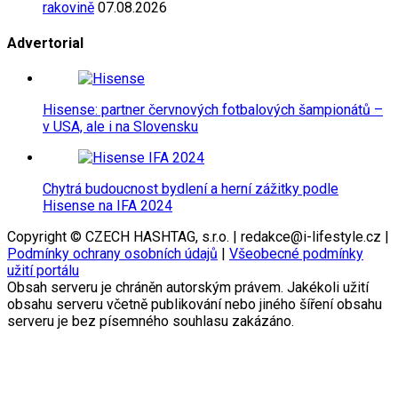
rakovině
07.08.2026
Advertorial
Hisense: partner červnových fotbalových šampionátů –
v USA, ale i na Slovensku
Chytrá budoucnost bydlení a herní zážitky podle
Hisense na IFA 2024
Copyright © CZECH HASHTAG, s.r.o. | redakce@i-lifestyle.cz |
Podmínky ochrany osobních údajů
|
Všeobecné podmínky
užití portálu
Obsah serveru je chráněn autorským právem. Jakékoli užití
obsahu serveru včetně publikování nebo jiného šíření obsahu
serveru je bez písemného souhlasu zakázáno.