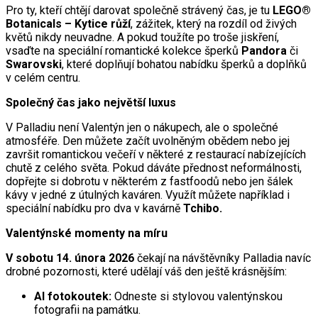
Pro ty, kteří chtějí darovat společně strávený čas, je tu
LEGO®
Botanicals – Kytice růží
, zážitek, který na rozdíl od živých
květů nikdy neuvadne. A pokud toužíte po troše jiskření,
vsaďte na speciální romantické kolekce šperků
Pandora
či
Swarovski
, které doplňují bohatou nabídku šperků a doplňků
v celém centru.
Společný čas jako největší luxus
V Palladiu není Valentýn jen o nákupech, ale o společné
atmosféře. Den můžete začít uvolněným obědem nebo jej
završit romantickou večeří v některé z restaurací nabízejících
chutě z celého světa. Pokud dáváte přednost neformálnosti,
dopřejte si dobrotu v některém z fastfoodů nebo jen šálek
kávy v jedné z útulných kaváren. Využít můžete například i
speciální nabídku pro dva v kavárně
Tchibo.
Valentýnské momenty na míru
V sobotu 14. února
2026
čekají na návštěvníky Palladia navíc
drobné pozornosti, které udělají váš den ještě krásnějším:
AI fotokoutek:
Odneste si stylovou valentýnskou
fotografii na památku.