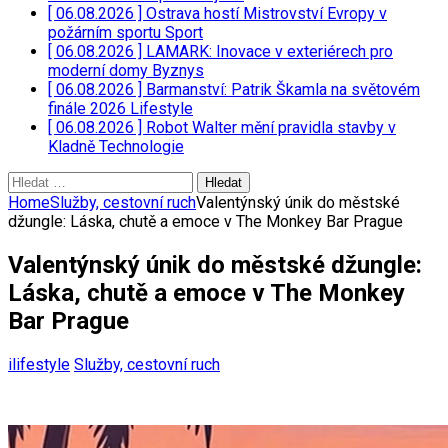
[ 06.08.2026 ]
Ostrava hostí Mistrovství Evropy v
požárním sportu
Sport
[ 06.08.2026 ]
LAMARK: Inovace v exteriérech pro
moderní domy
Byznys
[ 06.08.2026 ]
Barmanství: Patrik Škamla na světovém
finále 2026
Lifestyle
[ 06.08.2026 ]
Robot Walter mění pravidla stavby v
Kladně
Technologie
Vyhledávání
Home
Služby, cestovní ruch
Valentýnský únik do městské
džungle: Láska, chutě a emoce v The Monkey Bar Prague
Valentýnský únik do městské džungle:
Láska, chutě a emoce v The Monkey
Bar Prague
ilifestyle
Služby, cestovní ruch