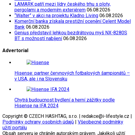
LAMARK patří mezi lídry českého trhu s ploty,
pergolami a moderním exteriérem
06.08.2026
“Walter” v akci na projektu Kladno Living
06.08.2026
Komerční banka získala prestižní ocenění Celent Model
Bank
06.08.2026
Genius představil lehkou bezdrátovou myš NX-8280S
BT s možností nabíjení
06.08.2026
Advertorial
Hisense: partner červnových fotbalových šampionátů –
v USA, ale i na Slovensku
Chytrá budoucnost bydlení a herní zážitky podle
Hisense na IFA 2024
Copyright © CZECH HASHTAG, s.r.o. | redakce@i-lifestyle.cz |
Podmínky ochrany osobních údajů
|
Všeobecné podmínky
užití portálu
Obsah serveru je chráněn autorským právem. Jakékoli užití