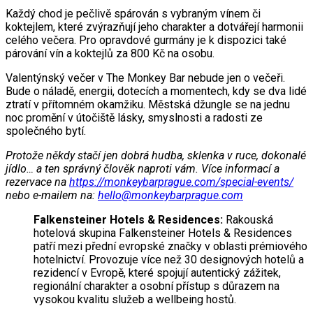
Každý chod je pečlivě spárován s vybraným vínem či
koktejlem, které zvýrazňují jeho charakter a dotvářejí harmonii
celého večera. Pro opravdové gurmány je k dispozici také
párování vín a koktejlů za 800 Kč na osobu.
Valentýnský večer v The Monkey Bar nebude jen o večeři.
Bude o náladě, energii, dotecích a momentech, kdy se dva lidé
ztratí v přítomném okamžiku. Městská džungle se na jednu
noc promění v útočiště lásky, smyslnosti a radosti ze
společného bytí.
Protože někdy stačí jen dobrá hudba, sklenka v ruce, dokonalé
jídlo… a ten správný člověk naproti vám. Více informací a
rezervace na
https://monkeybarprague.com/special-events/
nebo e-mailem na:
hello@monkeybarprague.com
Falkensteiner Hotels & Residences:
Rakouská
hotelová skupina Falkensteiner Hotels & Residences
patří mezi přední evropské značky v oblasti prémiového
hotelnictví. Provozuje více než 30 designových hotelů a
rezidencí v Evropě, které spojují autentický zážitek,
regionální charakter a osobní přístup s důrazem na
vysokou kvalitu služeb a wellbeing hostů.