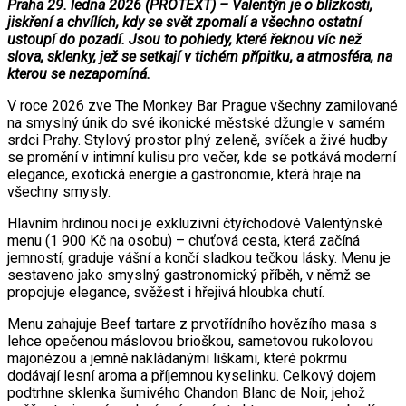
Praha 29. ledna 2026 (PROTEXT) – Valentýn je o blízkosti,
jiskření a chvílích, kdy se svět zpomalí a všechno ostatní
ustoupí do pozadí. Jsou to pohledy, které řeknou víc než
slova, sklenky, jež se setkají v tichém přípitku, a atmosféra, na
kterou se nezapomíná.
V roce 2026 zve The Monkey Bar Prague všechny zamilované
na smyslný únik do své ikonické městské džungle v samém
srdci Prahy. Stylový prostor plný zeleně, svíček a živé hudby
se promění v intimní kulisu pro večer, kde se potkává moderní
elegance, exotická energie a gastronomie, která hraje na
všechny smysly.
Hlavním hrdinou noci je exkluzivní čtyřchodové Valentýnské
menu (1 900 Kč na osobu) – chuťová cesta, která začíná
jemností, graduje vášní a končí sladkou tečkou lásky. Menu je
sestaveno jako smyslný gastronomický příběh, v němž se
propojuje elegance, svěžest i hřejivá hloubka chutí.
Menu zahajuje Beef tartare z prvotřídního hovězího masa s
lehce opečenou máslovou brioškou, sametovou rukolovou
majonézou a jemně nakládanými liškami, které pokrmu
dodávají lesní aroma a příjemnou kyselinku. Celkový dojem
podtrhne sklenka šumivého Chandon Blanc de Noir, jehož