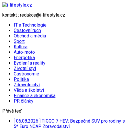
kontakt : redakce@i-lifestyle.cz
IT a Technologie
Cestovní ruch
Obchod a média
Sport
Kultura
Auto-moto
Energetika
Bydlení a reality
Životní styl
Gastronomie
Politika
Zdravotnictví
Věda a školství
Finance a ekonomika
PR články
Přávě teď
[ 06.08.2026 ]
TIGGO 7 HEV: Bezpečné SUV pro rodiny s
5* Euro NCAP
Zpravodajství