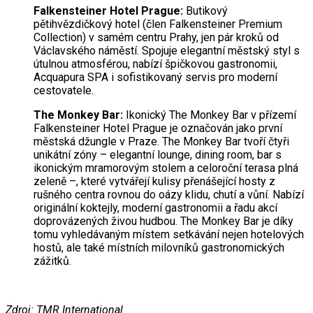
Falkensteiner Hotel Prague:
Butikový
pětihvězdičkový hotel (člen Falkensteiner Premium
Collection) v samém centru Prahy, jen pár kroků od
Václavského náměstí. Spojuje elegantní městský styl s
útulnou atmosférou, nabízí špičkovou gastronomii,
Acquapura SPA i sofistikovaný servis pro moderní
cestovatele.
The Monkey Bar:
Ikonický The Monkey Bar v přízemí
Falkensteiner Hotel Prague je označován jako první
městská džungle v Praze. The Monkey Bar tvoří čtyři
unikátní zóny – elegantní lounge, dining room, bar s
ikonickým mramorovým stolem a celoroční terasa plná
zeleně –, které vytvářejí kulisy přenášející hosty z
rušného centra rovnou do oázy klidu, chutí a vůní. Nabízí
originální koktejly, moderní gastronomii a řadu akcí
doprovázených živou hudbou. The Monkey Bar je díky
tomu vyhledávaným místem setkávání nejen hotelových
hostů, ale také místních milovníků gastronomických
zážitků.
Zdroj: TMR International