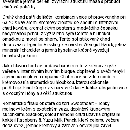
svěžest a jemné perlení zvýrazní strukturu masa a probudí
chuťové pohárky.
Druhý chod patří delikátní kombinaci vejce připravovaného při
63 °C s kaviárem. Krémový žloutek se snoubí s intenzivní
chutí kaviáru, aromatickým pestem z medvědího česneku,
nadýchanou pěnou z vyzrálého sýra Comté a hlubokou
omáčkou z morel se sherry. Tento sofistikovaný chod
doprovází elegantní Riesling z vinařství Weingut Hauck, jehož
minerální charakter a jemná kyselinka krásně vyvažují
bohatost pokrmu.
Jako hlavní chod se podává humří rizoto z krémové rýže
vařené v intenzivním humřím bisque, doplněné o svěží fenykl
a jemnou mušlovou espumu. Chuť moře se zde snoubí s
krémovostí a aromatickou hloubkou, kterou dokonale
podtrhuje Pinot Grigio z vinařství Girlan – lehké, elegantní víno
s ovocnými tóny a svěží strukturou.
Romantické finále obstará dezert Sweetheart – lehký
malinový krém s exotickým yuzu, doplněný křupavými
sušenkami. Sladkokyselou harmonii chutí uzavírá originální
koktejl Raspberry & Yuzu Milk Punch, který celému večeru
dodá svěží, jemně krémový a zároveň osvěžující závěr.