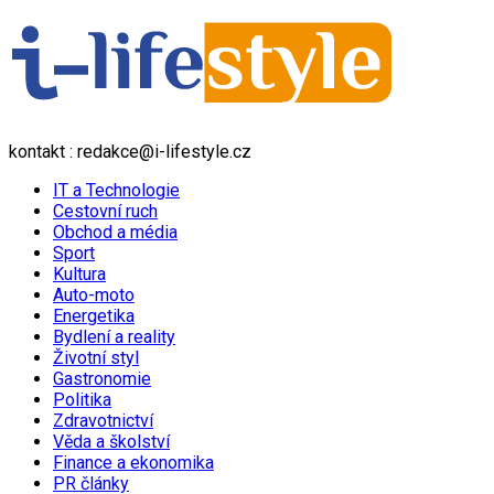
kontakt : redakce@i-lifestyle.cz
IT a Technologie
Cestovní ruch
Obchod a média
Sport
Kultura
Auto-moto
Energetika
Bydlení a reality
Životní styl
Gastronomie
Politika
Zdravotnictví
Věda a školství
Finance a ekonomika
PR články