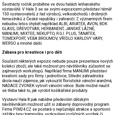
Šestnáctý ročník proběhne ve dvou halách letňanského
výstaviště. V Hale 3 se se svými expozicemi představí téměř
150 vystavovatelů z řad výrobců, velkoobchodů i drobných
řemeslníků z České republiky i zahraničí. Z významných firem
nebudou letos chybět například ALBI, ARIATEX, AVON, BDK
GLASS, DŘEVOTVAR, HERBANENT, JANSKÉ LÁZNĚ,
MANUMI, MIXTEE, NEKUPTO, R.G.I. PLUS, TANATEX,
TOMEXPORT, VEBA BROUMOV, VŘÍDLO KARLOVY VARY,
WERSO a mnohé další.
Zábava pro kreativce i pro děti
Součástí některých expozic nebude pouze prezentace nových
kolekcí zboží, ale také možnost pro návštěvníky zúčastnit se
zajímavých workshopů. Například firma MANUMI představí
kreativní sady pro firmy i jednotlivce, Střední zahradnická
škola naučí zájemce, jak vykouzlit floristické vánoční aranžmá,
NADACE ZVONEK vytvoří vánoční věnce. Bude možné naučit
se třeba také to, jak vyrobit košíkářské produkty.
Výstavní Hala 8 pak nabídne především dětským
návštěvníkům možnost užít si zábavný doprovodný program.
Firma PIM24.CZ se postará o nejrůznější atrakce a sportovní
zážitky typu trampolíny, vyzkoušení rozličných vozítek či