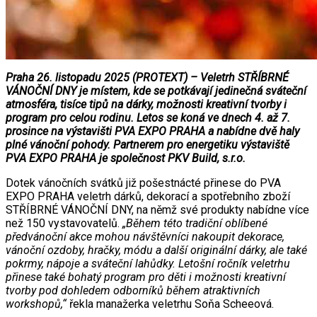
Praha 26. listopadu 2025 (PROTEXT) – Veletrh STŘÍBRNÉ
VÁNOČNÍ DNY je místem, kde se potkávají jedinečná sváteční
atmosféra, tisíce tipů na dárky, možnosti kreativní tvorby i
program pro celou rodinu. Letos se koná ve dnech 4. až 7.
prosince na výstavišti PVA EXPO PRAHA a nabídne dvě haly
plné vánoční pohody. Partnerem pro energetiku výstaviště
PVA EXPO PRAHA je společnost PKV Build, s.r.o.
Dotek vánočních svátků již pošestnácté přinese do PVA
EXPO PRAHA veletrh dárků, dekorací a spotřebního zboží
STŘÍBRNÉ VÁNOČNÍ DNY, na němž své produkty nabídne více
než 150 vystavovatelů.
„Během této tradiční oblíbené
předvánoční akce mohou návštěvníci nakoupit dekorace,
vánoční ozdoby, hračky, módu a další originální dárky, ale také
pokrmy, nápoje a sváteční lahůdky. Letošní ročník veletrhu
přinese také bohatý program pro děti i možnosti kreativní
tvorby pod dohledem odborníků během atraktivních
workshopů,“
řekla manažerka veletrhu Soňa Scheeová.