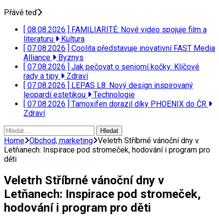
Přávě teď
[ 08.08.2026 ]
FAMILIARITÉ: Nové video spojuje film a
literaturu
Kultura
[ 07.08.2026 ]
Coolita představuje inovativní FAST Media
Alliance
Byznys
[ 07.08.2026 ]
Jak pečovat o seniorní kočky: Klíčové
rady a tipy
Zdraví
[ 07.08.2026 ]
LEPAS L8: Nový design inspirovaný
leopardí estetikou
Technologie
[ 07.08.2026 ]
Tamoxifen dorazil díky PHOENIX do ČR
Zdraví
Vyhledávání
Home
Obchod, marketing
Veletrh Stříbrné vánoční dny v
Letňanech: Inspirace pod stromeček, hodování i program pro
děti
Veletrh Stříbrné vánoční dny v
Letňanech: Inspirace pod stromeček,
hodování i program pro děti