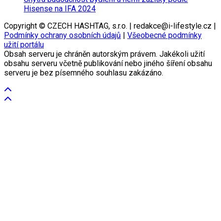
Hisense na IFA 2024
Copyright © CZECH HASHTAG, s.r.o. | redakce@i-lifestyle.cz |
Podmínky ochrany osobních údajů
|
Všeobecné podmínky
užití portálu
Obsah serveru je chráněn autorským právem. Jakékoli užití
obsahu serveru včetně publikování nebo jiného šíření obsahu
serveru je bez písemného souhlasu zakázáno.