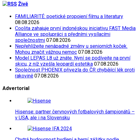
Živě
FAMILIARITÉ: poetické propojení filmu a literatury
08.08.2026
Coolita zahajuje první indonéskou iniciativu FAST Media
Alliance ve spolupráci s předními vysílacími
společnostmi
07.08.2026
Nepřehlížejte nenápadné změny u seniorních koček.
Mohou značit vážnou nemoc
07.08.2026
Model LEPAS L8 už znáte. Nyní se podívejte na první
skicu, z níž vzešla leopardí estetika
07.08.2026
Společnost PHOENIX přivezla do ČR chybějící lék proti
rakovině
07.08.2026
Advertorial
Hisense: partner červnových fotbalových šampionátů –
v USA, ale i na Slovensku
Chytrá budoucnost bydlení a herní zážitky podle