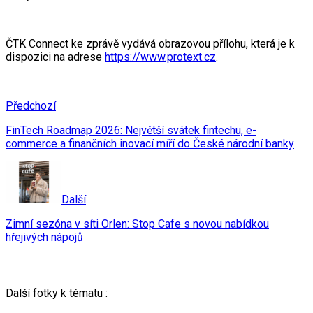
ČTK Connect ke zprávě vydává obrazovou přílohu, která je k
dispozici na adrese
https://www.protext.cz
.
Předchozí
FinTech Roadmap 2026: Největší svátek fintechu, e-
commerce a finančních inovací míří do České národní banky
Další
Zimní sezóna v síti Orlen: Stop Cafe s novou nabídkou
hřejivých nápojů
Další fotky k tématu :