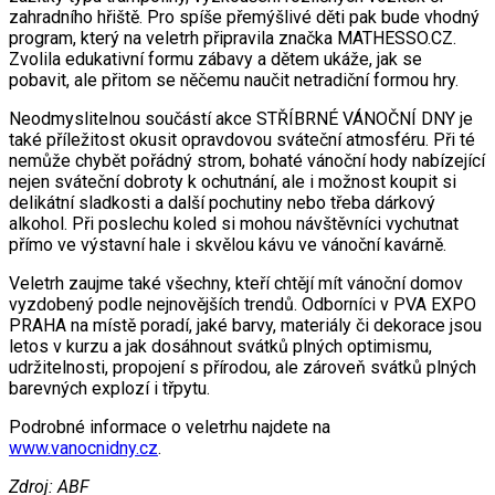
zahradního hřiště. Pro spíše přemýšlivé děti pak bude vhodný
program, který na veletrh připravila značka MATHESSO.CZ.
Zvolila edukativní formu zábavy a dětem ukáže, jak se
pobavit, ale přitom se něčemu naučit netradiční formou hry.
Neodmyslitelnou součástí akce STŘÍBRNÉ VÁNOČNÍ DNY je
také příležitost okusit opravdovou sváteční atmosféru. Při té
nemůže chybět pořádný strom, bohaté vánoční hody nabízející
nejen sváteční dobroty k ochutnání, ale i možnost koupit si
delikátní sladkosti a další pochutiny nebo třeba dárkový
alkohol. Při poslechu koled si mohou návštěvníci vychutnat
přímo ve výstavní hale i skvělou kávu ve vánoční kavárně.
Veletrh zaujme také všechny, kteří chtějí mít vánoční domov
vyzdobený podle nejnovějších trendů. Odborníci v PVA EXPO
PRAHA na místě poradí, jaké barvy, materiály či dekorace jsou
letos v kurzu a jak dosáhnout svátků plných optimismu,
udržitelnosti, propojení s přírodou, ale zároveň svátků plných
barevných explozí i třpytu.
Podrobné informace o veletrhu najdete na
www.vanocnidny.cz
.
Zdroj: ABF