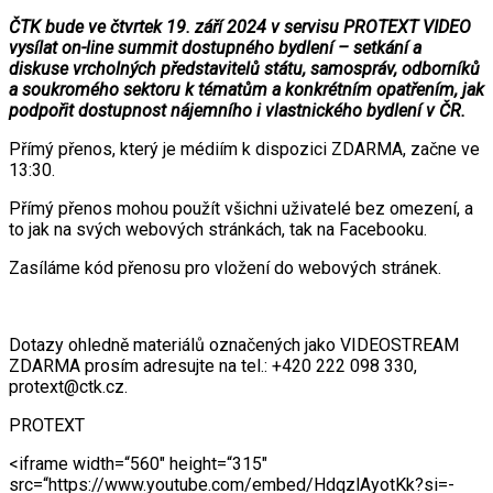
ČTK bude ve čtvrtek 19. září 2024 v servisu PROTEXT VIDEO
vysílat on-line summit dostupného bydlení – setkání a
diskuse vrcholných představitelů státu, samospráv, odborníků
a soukromého sektoru k tématům a konkrétním opatřením, jak
podpořit dostupnost nájemního i vlastnického bydlení v ČR.
Přímý přenos, který je médiím k dispozici ZDARMA, začne ve
13:30.
Přímý přenos mohou použít všichni uživatelé bez omezení, a
to jak na svých webových stránkách, tak na Facebooku.
Zasíláme kód přenosu pro vložení do webových stránek.
Dotazy ohledně materiálů označených jako VIDEOSTREAM
ZDARMA prosím adresujte na tel.: +420 222 098 330,
protext@ctk.cz.
PROTEXT
<iframe width=“560″ height=“315″
src=“https://www.youtube.com/embed/HdqzlAyotKk?si=-