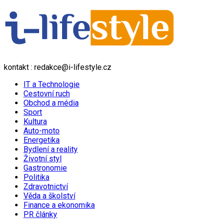
kontakt : redakce@i-lifestyle.cz
IT a Technologie
Cestovní ruch
Obchod a média
Sport
Kultura
Auto-moto
Energetika
Bydlení a reality
Životní styl
Gastronomie
Politika
Zdravotnictví
Věda a školství
Finance a ekonomika
PR články