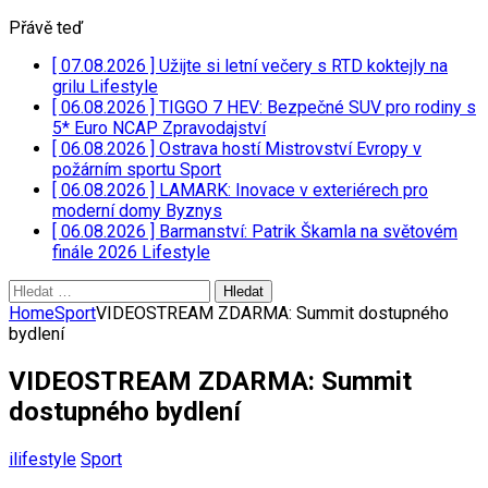
Přávě teď
[ 07.08.2026 ]
Užijte si letní večery s RTD koktejly na
grilu
Lifestyle
[ 06.08.2026 ]
TIGGO 7 HEV: Bezpečné SUV pro rodiny s
5* Euro NCAP
Zpravodajství
[ 06.08.2026 ]
Ostrava hostí Mistrovství Evropy v
požárním sportu
Sport
[ 06.08.2026 ]
LAMARK: Inovace v exteriérech pro
moderní domy
Byznys
[ 06.08.2026 ]
Barmanství: Patrik Škamla na světovém
finále 2026
Lifestyle
Vyhledávání
Home
Sport
VIDEOSTREAM ZDARMA: Summit dostupného
bydlení
VIDEOSTREAM ZDARMA: Summit
dostupného bydlení
ilifestyle
Sport