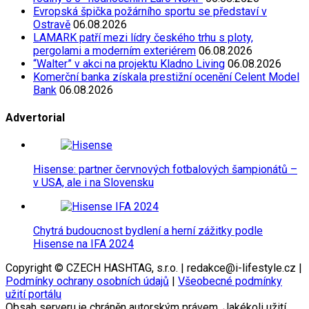
Evropská špička požárního sportu se představí v
Ostravě
06.08.2026
LAMARK patří mezi lídry českého trhu s ploty,
pergolami a moderním exteriérem
06.08.2026
“Walter” v akci na projektu Kladno Living
06.08.2026
Komerční banka získala prestižní ocenění Celent Model
Bank
06.08.2026
Advertorial
Hisense: partner červnových fotbalových šampionátů –
v USA, ale i na Slovensku
Chytrá budoucnost bydlení a herní zážitky podle
Hisense na IFA 2024
Copyright © CZECH HASHTAG, s.r.o. | redakce@i-lifestyle.cz |
Podmínky ochrany osobních údajů
|
Všeobecné podmínky
užití portálu
Obsah serveru je chráněn autorským právem. Jakékoli užití