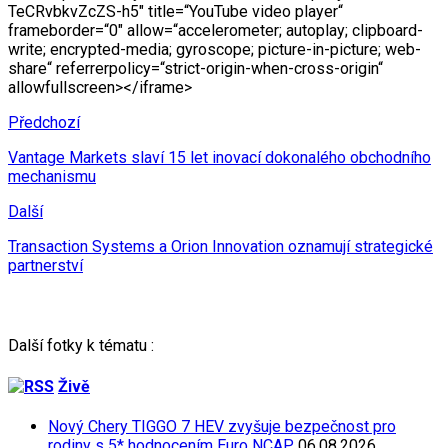
TeCRvbkvZcZS-h5″ title=“YouTube video player“
frameborder=“0″ allow=“accelerometer; autoplay; clipboard-
write; encrypted-media; gyroscope; picture-in-picture; web-
share“ referrerpolicy=“strict-origin-when-cross-origin“
allowfullscreen></iframe>
Předchozí
Vantage Markets slaví 15 let inovací dokonalého obchodního
mechanismu
Další
Transaction Systems a Orion Innovation oznamují strategické
partnerství
Další fotky k tématu :
Živě
Nový Chery TIGGO 7 HEV zvyšuje bezpečnost pro
rodiny s 5* hodnocením Euro NCAP
06.08.2026