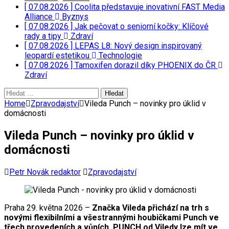
[ 07.08.2026 ]
Coolita představuje inovativní FAST Media
Alliance
Byznys
[ 07.08.2026 ]
Jak pečovat o seniorní kočky: Klíčové
rady a tipy
Zdraví
[ 07.08.2026 ]
LEPAS L8: Nový design inspirovaný
leopardí estetikou
Technologie
[ 07.08.2026 ]
Tamoxifen dorazil díky PHOENIX do ČR
Zdraví
Vyhledávání
Home
Zpravodajství
Vileda Punch – novinky pro úklid v
domácnosti
Vileda Punch – novinky pro úklid v
domácnosti
Petr Novák redaktor
Zpravodajství
Praha 29. května 2026 –
Značka Vileda přichází na trh s
novými flexibilními a všestrannými houbičkami Punch ve
třech provedeních a vůních. PUNCH od Viledy lze mít ve