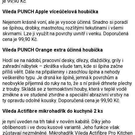
je 99,90 Kč.
Vileda PUNCH Apple víceúčelová houbička
Nejenom krásně voní, ale je vysoce účinná. Snadno si poradí
se špínou, drobky, mastnotou, rozlitými tekutinami i všemi
skvrnami. Lze ji využít na povrchy uvnitř i venku. Doporučená
cena je 99,90 Kč.
Vileda PUNCH Orange extra účinná houbička
Hodí se na nádobí, pracovní desky, dřezy, dlaždičky, grily i
zahradní nábytek – zkrátka všude tam, kde si špína začne
příliš věřit. Dále na připáleniny i zaschlou špína a nehody
veškerého typu. Je drsná ke špíně, jemná k povrchům a
neobvykle příjemná do ruky na to, že s ní právě drhnete plechy
z trouby. Skládá se z termoaktivní houby, která v teplé vodě
změkne a ve studené ztvrdne a speciální abrazivní vrstvy na
ty opravdu odolné kousky. Doporučená cena je 99,90 Kč.
Vileda Actifibre mikrohadřík do kuchyně 2 ks
je nyní uveden na trh také v novém kabátě. Díky jeho
oblíbenosti i ve dvou kusové variantě. Jeho funkce však
zůstavají nezměněné. Mikrohadřík Vileda Actifibre Pro Kitchen