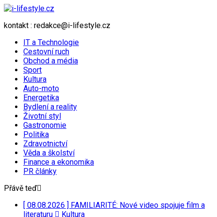
kontakt : redakce@i-lifestyle.cz
IT a Technologie
Cestovní ruch
Obchod a média
Sport
Kultura
Auto-moto
Energetika
Bydlení a reality
Životní styl
Gastronomie
Politika
Zdravotnictví
Věda a školství
Finance a ekonomika
PR články
Přávě teď
[ 08.08.2026 ]
FAMILIARITÉ: Nové video spojuje film a
literaturu
Kultura