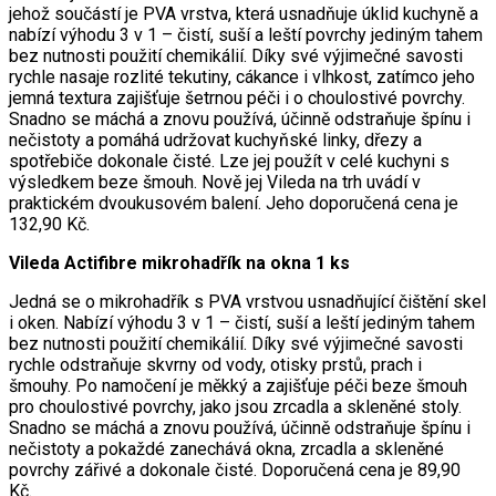
jehož součástí je PVA vrstva, která usnadňuje úklid kuchyně a
nabízí výhodu 3 v 1 – čistí, suší a leští povrchy jediným tahem
bez nutnosti použití chemikálií. Díky své výjimečné savosti
rychle nasaje rozlité tekutiny, cákance i vlhkost, zatímco jeho
jemná textura zajišťuje šetrnou péči i o choulostivé povrchy.
Snadno se máchá a znovu používá, účinně odstraňuje špínu i
nečistoty a pomáhá udržovat kuchyňské linky, dřezy a
spotřebiče dokonale čisté. Lze jej použít v celé kuchyni s
výsledkem beze šmouh. Nově jej Vileda na trh uvádí v
praktickém dvoukusovém balení. Jeho doporučená cena je
132,90 Kč.
Vileda Actifibre mikrohadřík na okna 1 ks
Jedná se o mikrohadřík s PVA vrstvou usnadňující čištění skel
i oken. Nabízí výhodu 3 v 1 – čistí, suší a leští jediným tahem
bez nutnosti použití chemikálií. Díky své výjimečné savosti
rychle odstraňuje skvrny od vody, otisky prstů, prach i
šmouhy. Po namočení je měkký a zajišťuje péči beze šmouh
pro choulostivé povrchy, jako jsou zrcadla a skleněné stoly.
Snadno se máchá a znovu používá, účinně odstraňuje špínu i
nečistoty a pokaždé zanechává okna, zrcadla a skleněné
povrchy zářivé a dokonale čisté. Doporučená cena je 89,90
Kč.