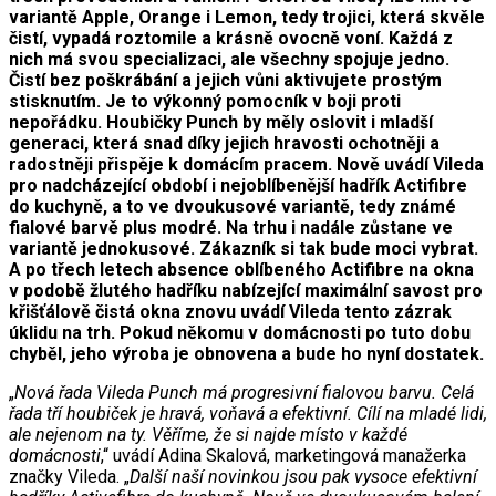
variantě Apple, Orange i Lemon, tedy trojici, která skvěle
čistí, vypadá roztomile a krásně ovocně voní. Každá z
nich má svou specializaci, ale všechny spojuje jedno.
Čistí bez poškrábání a jejich vůni aktivujete prostým
stisknutím. Je to výkonný pomocník v boji proti
nepořádku. Houbičky Punch by měly oslovit i mladší
generaci, která snad díky jejich hravosti ochotněji a
radostněji přispěje k domácím pracem. Nově uvádí Vileda
pro nadcházející období i nejoblíbenější hadřík Actifibre
do kuchyně, a to ve dvoukusové variantě, tedy známé
fialové barvě plus modré. Na trhu i nadále zůstane ve
variantě jednokusové. Zákazník si tak bude moci vybrat.
A po třech letech absence oblíbeného Actifibre na okna
v podobě žlutého hadříku nabízející maximální savost pro
křišťálově čistá okna znovu uvádí Vileda tento zázrak
úklidu na trh. Pokud někomu v domácnosti po tuto dobu
chyběl, jeho výroba je obnovena a bude ho nyní dostatek.
„
Nová řada Vileda Punch má progresivní fialovou barvu. Celá
řada tří houbiček je hravá, voňavá a efektivní. Cílí na mladé lidi,
ale nejenom na ty. Věříme, že si najde místo v každé
domácnosti
,“ uvádí Adina Skalová, marketingová manažerka
značky Vileda. „
Další naší novinkou jsou pak vysoce efektivní