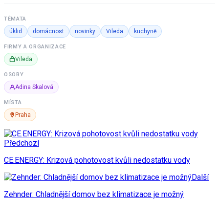
TÉMATA
úklid
domácnost
novinky
Vileda
kuchyně
FIRMY A ORGANIZACE
Vileda
OSOBY
Adina Skalová
MÍSTA
Praha
Předchozí
CE.ENERGY: Krizová pohotovost kvůli nedostatku vody
Další
Zehnder: Chladnější domov bez klimatizace je možný