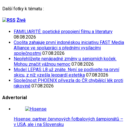
Další fotky k tématu :
Živě
FAMILIARITÉ: poetické propojení filmu a literatury
08.08.2026
Coolita zahajuje první indonéskou iniciativu FAST Media
Alliance ve spolupráci s předními vysílacími
společnostmi
07.08.2026
Nepřehlížejte nenápadné změny u seniorních koček.
Mohou značit vážnou nemoc
07.08.2026
Model LEPAS L8 už znáte. Nyní se podívejte na první
skicu, z níž vzešla leopardí estetika
07.08.2026
Společnost PHOENIX přivezla do ČR chybějící lék proti
rakovině
07.08.2026
Advertorial
Hisense: partner červnových fotbalových šampionátů –
v USA, ale i na Slovensku