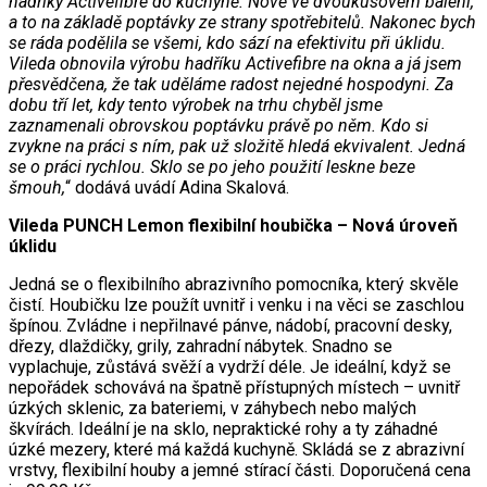
hadříky Activefibre do kuchyně. Nově ve dvoukusovém balení,
a to na základě poptávky ze strany spotřebitelů. Nakonec bych
se ráda podělila se všemi, kdo sází na efektivitu při úklidu.
Vileda obnovila výrobu hadříku Activefibre na okna a já jsem
přesvědčena, že tak uděláme radost nejedné hospodyni. Za
dobu tří let, kdy tento výrobek na trhu chyběl jsme
zaznamenali obrovskou poptávku právě po něm. Kdo si
zvykne na práci s ním, pak už složitě hledá ekvivalent. Jedná
se o práci rychlou. Sklo se po jeho použití leskne beze
šmouh,
“ dodává uvádí Adina Skalová.
Vileda PUNCH Lemon flexibilní houbička – Nová úroveň
úklidu
Jedná se o flexibilního abrazivního pomocníka, který skvěle
čistí. Houbičku lze použít uvnitř i venku i na věci se zaschlou
špínou. Zvládne i nepřilnavé pánve, nádobí, pracovní desky,
dřezy, dlaždičky, grily, zahradní nábytek. Snadno se
vyplachuje, zůstává svěží a vydrží déle. Je ideální, když se
nepořádek schovává na špatně přístupných místech – uvnitř
úzkých sklenic, za bateriemi, v záhybech nebo malých
škvírách. Ideální je na sklo, nepraktické rohy a ty záhadné
úzké mezery, které má každá kuchyně. Skládá se z abrazivní
vrstvy, flexibilní houby a jemné stírací části. Doporučená cena