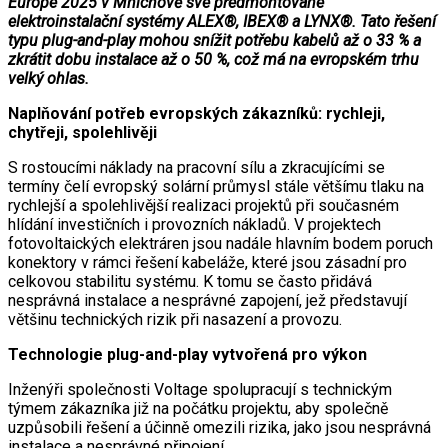
Europe 2025 v Mnichově své předmontované
elektroinstalační systémy ALEX®, IBEX® a LYNX®. Tato řešení
typu plug-and-play mohou snížit potřebu kabelů až o 33 % a
zkrátit dobu instalace až o 50 %, což má na evropském trhu
velký ohlas.
Naplňování potřeb evropských zákazníků: rychleji,
chytřeji, spolehlivěji
S rostoucími náklady na pracovní sílu a zkracujícími se
termíny čelí evropský solární průmysl stále většímu tlaku na
rychlejší a spolehlivější realizaci projektů při současném
hlídání investičních i provozních nákladů. V projektech
fotovoltaických elektráren jsou nadále hlavním bodem poruch
konektory v rámci řešení kabeláže, které jsou zásadní pro
celkovou stabilitu systému. K tomu se často přidává
nesprávná instalace a nesprávné zapojení, jež představují
většinu technických rizik při nasazení a provozu.
Technologie plug-and-play vytvořená pro výkon
Inženýři společnosti Voltage spolupracují s technickým
týmem zákazníka již na počátku projektu, aby společně
uzpůsobili řešení a účinně omezili rizika, jako jsou nesprávná
instalace a nesprávné připojení.