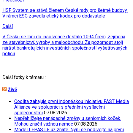
HSF System se stává členem České rady pro šetrné budovy.
V rámci ESG zavedla etický kodex pro dodavatele
Další
V Česku se loni do insolvence dostalo 1094 firem, zejména
ze stavebnictví, výroby a maloobchodu. Za pozornost stojí
nárůst bankrotujících investičních společností vyšetřovaných
policií
Další fotky k tématu :
Živě
Coolita zahajuje první indonéskou iniciativu FAST Media
Alliance ve spolupráci s předními vysílacími
společnostmi
07.08.2026
Nepřehlížejte nenápadné změny u seniorních koček.
Mohou značit vážnou nemoc
07.08.2026
Model LEPAS L8 už znáte. Nyní se podívejte na první