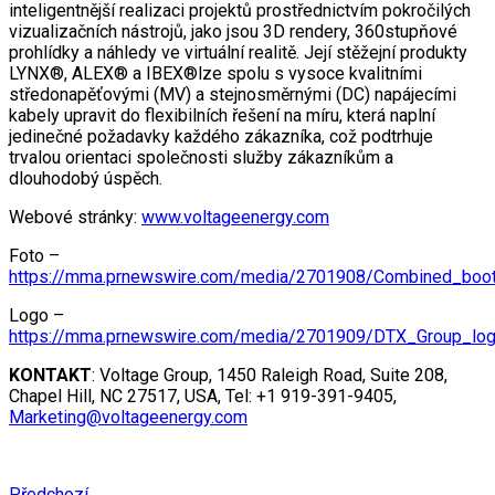
inteligentnější realizaci projektů prostřednictvím pokročilých
vizualizačních nástrojů, jako jsou 3D rendery, 360stupňové
prohlídky a náhledy ve virtuální realitě. Její stěžejní produkty
LYNX®, ALEX® a IBEX®lze spolu s vysoce kvalitními
středonapěťovými (MV) a stejnosměrnými (DC) napájecími
kabely upravit do flexibilních řešení na míru, která naplní
jedinečné požadavky každého zákazníka, což podtrhuje
trvalou orientaci společnosti služby zákazníkům a
dlouhodobý úspěch.
Webové stránky:
www.voltageenergy.com
Foto –
https://mma.prnewswire.com/media/2701908/Combined_boot
Logo –
https://mma.prnewswire.com/media/2701909/DTX_Group_log
KONTAKT
: Voltage Group, 1450 Raleigh Road, Suite 208,
Chapel Hill, NC 27517, USA, Tel: +1 919-391-9405,
Marketing@voltageenergy.com
Předchozí