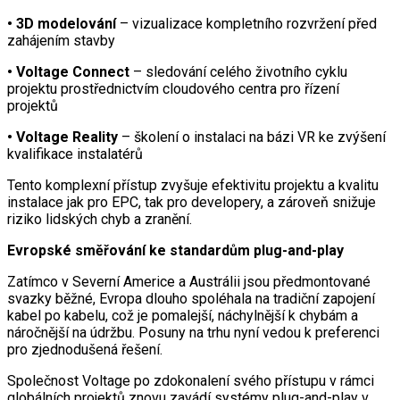
• 3D modelování
– vizualizace kompletního rozvržení před
zahájením stavby
• Voltage Connect
– sledování celého životního cyklu
projektu prostřednictvím cloudového centra pro řízení
projektů
• Voltage Reality
– školení o instalaci na bázi VR ke zvýšení
kvalifikace instalatérů
Tento komplexní přístup zvyšuje efektivitu projektu a kvalitu
instalace jak pro EPC, tak pro developery, a zároveň snižuje
riziko lidských chyb a zranění.
Evropské směřování ke standardům plug-and-play
Zatímco v Severní Americe a Austrálii jsou předmontované
svazky běžné, Evropa dlouho spoléhala na tradiční zapojení
kabel po kabelu, což je pomalejší, náchylnější k chybám a
náročnější na údržbu. Posuny na trhu nyní vedou k preferenci
pro zjednodušená řešení.
Společnost Voltage po zdokonalení svého přístupu v rámci
globálních projektů znovu zavádí systémy plug-and-play v