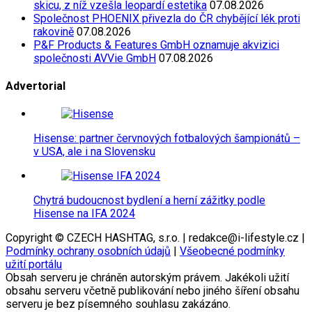
skicu, z níž vzešla leopardí estetika
07.08.2026
Společnost PHOENIX přivezla do ČR chybějící lék proti
rakovině
07.08.2026
P&F Products & Features GmbH oznamuje akvizici
společnosti AVVie GmbH
07.08.2026
Advertorial
Hisense: partner červnových fotbalových šampionátů –
v USA, ale i na Slovensku
Chytrá budoucnost bydlení a herní zážitky podle
Hisense na IFA 2024
Copyright © CZECH HASHTAG, s.r.o. | redakce@i-lifestyle.cz |
Podmínky ochrany osobních údajů
|
Všeobecné podmínky
užití portálu
Obsah serveru je chráněn autorským právem. Jakékoli užití
obsahu serveru včetně publikování nebo jiného šíření obsahu
serveru je bez písemného souhlasu zakázáno.