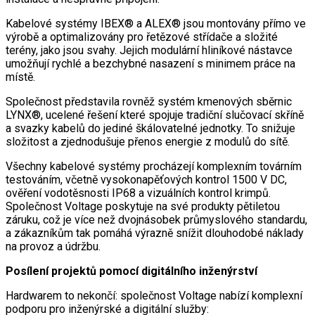
Kabelové systémy IBEX® a ALEX® jsou montovány přímo ve
výrobě a optimalizovány pro řetězové střídače a složité
terény, jako jsou svahy. Jejich modulární hliníkové nástavce
umožňují rychlé a bezchybné nasazení s minimem práce na
místě.
Společnost představila rovněž systém kmenových sběrnic
LYNX®, ucelené řešení které spojuje tradiční slučovací skříně
a svazky kabelů do jediné škálovatelné jednotky. To snižuje
složitost a zjednodušuje přenos energie z modulů do sítě.
Všechny kabelové systémy procházejí komplexním továrním
testováním, včetně vysokonapěťových kontrol 1500 V DC,
ověření vodotěsnosti IP68 a vizuálních kontrol krimpů.
Společnost Voltage poskytuje na své produkty pětiletou
záruku, což je více než dvojnásobek průmyslového standardu,
a zákazníkům tak pomáhá výrazně snížit dlouhodobé náklady
na provoz a údržbu.
Posílení projektů pomocí digitálního inženýrství
Hardwarem to nekončí: společnost Voltage nabízí komplexní
podporu pro inženýrské a digitální služby: