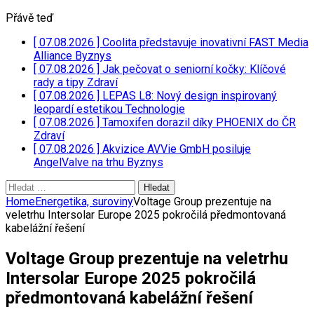
Přávě teď
[ 07.08.2026 ]
Coolita představuje inovativní FAST Media
Alliance
Byznys
[ 07.08.2026 ]
Jak pečovat o seniorní kočky: Klíčové
rady a tipy
Zdraví
[ 07.08.2026 ]
LEPAS L8: Nový design inspirovaný
leopardí estetikou
Technologie
[ 07.08.2026 ]
Tamoxifen dorazil díky PHOENIX do ČR
Zdraví
[ 07.08.2026 ]
Akvizice AVVie GmbH posiluje
AngelValve na trhu
Byznys
Vyhledávání
Home
Energetika, suroviny
Voltage Group prezentuje na
veletrhu Intersolar Europe 2025 pokročilá předmontovaná
kabelážní řešení
Voltage Group prezentuje na veletrhu
Intersolar Europe 2025 pokročilá
předmontovaná kabelážní řešení