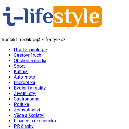
kontakt : redakce@i-lifestyle.cz
IT a Technologie
Cestovní ruch
Obchod a média
Sport
Kultura
Auto-moto
Energetika
Bydlení a reality
Životní styl
Gastronomie
Politika
Zdravotnictví
Věda a školství
Finance a ekonomika
PR články