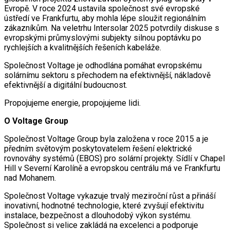
Evropě. V roce 2024 ustavila společnost své evropské
ústředí ve Frankfurtu, aby mohla lépe sloužit regionálním
zákazníkům. Na veletrhu Intersolar 2025 potvrdily diskuse s
evropskými průmyslovými subjekty silnou poptávku po
rychlejších a kvalitnějších řešeních kabeláže.
Společnost Voltage je odhodlána pomáhat evropskému
solárnímu sektoru s přechodem na efektivnější, nákladově
efektivnější a digitální budoucnost.
Propojujeme energie, propojujeme lidi.
O Voltage Group
Společnost Voltage Group byla založena v roce 2015 a je
předním světovým poskytovatelem řešení elektrické
rovnováhy systémů (EBOS) pro solární projekty. Sídlí v Chapel
Hill v Severní Karolíně a evropskou centrálu má ve Frankfurtu
nad Mohanem.
Společnost Voltage vykazuje trvalý meziroční růst a přináší
inovativní, hodnotné technologie, které zvyšují efektivitu
instalace, bezpečnost a dlouhodobý výkon systému.
Společnost si velice zakládá na excelenci a podporuje