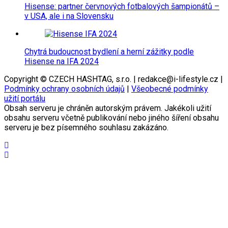
Hisense: partner červnových fotbalových šampionátů –
v USA, ale i na Slovensku
Chytrá budoucnost bydlení a herní zážitky podle
Hisense na IFA 2024
Copyright © CZECH HASHTAG, s.r.o. | redakce@i-lifestyle.cz |
Podmínky ochrany osobních údajů
|
Všeobecné podmínky
užití portálu
Obsah serveru je chráněn autorským právem. Jakékoli užití
obsahu serveru včetně publikování nebo jiného šíření obsahu
serveru je bez písemného souhlasu zakázáno.