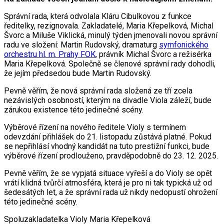
Správní rada, která odvolala Kláru Cibulkovou z funkce
ředitelky, rezignovala. Zakladatelé, Maria Křepelková, Michal
Švorc a Miluše Viklická, minulý týden jmenovali novou správní
radu ve složení: Martin Rudovský, dramaturg
symfonického
orchestru hl. m. Prahy FOK
, právník Michal Švorc a režisérka
Maria Křepelková. Společně se členové správní rady dohodli,
že jejím předsedou bude Martin Rudovský.
Pevně věřím, že nová správní rada složená ze tří zcela
nezávislých osobností, kterým na divadle Viola záleží, bude
zárukou existence této jedinečné scény.
Výběrové řízení na nového ředitele Violy s termínem
odevzdání přihlášek do 21. listopadu zůstává platné. Pokud
se nepřihlásí vhodný kandidát na tuto prestižní funkci, bude
výběrové řízení prodlouženo, pravděpodobně do 23. 12. 2025.
Pevně věřím, že se vypjatá situace vyřeší a do Violy se opět
vrátí klidná tvůrčí atmosféra, která je pro ni tak typická už od
šedesátých let, a že správní rada už nikdy nedopustí ohrožení
této jedinečné scény.
Spoluzakladatelka Violy Maria Křepelková