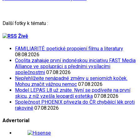
Další fotky k tématu :
Živě
FAMILIARITÉ: poetické propojení filmu a literatury
08.08.2026
Coolita zahajuje první indonéskou iniciativu FAST Media
Alliance ve spolupráci s předními vysílacími
společnostmi
07.08.2026
Nepřehlížejte nenápadné změny u seniorních koček.
Mohou značit vážnou nemoc
07.08.2026
Model LEPAS L8 už znáte. Nyní se podívejte na první
skicu, z níž vzešla leopardí estetika
07.08.2026
Společnost PHOENIX přivezla do ČR chybějící lék proti
rakovině
07.08.2026
Advertorial