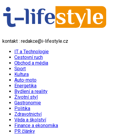
kontakt : redakce@i-lifestyle.cz
IT a Technologie
Cestovní ruch
Obchod a média
Sport
Kultura
Auto-moto
Energetika
Bydlení a reality
Životní styl
Gastronomie
Politika
Zdravotnictví
Věda a školství
Finance a ekonomika
PR články