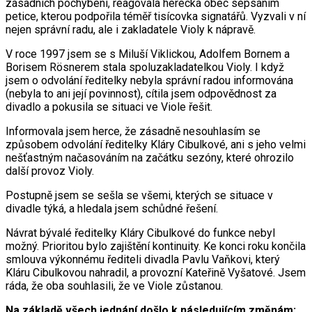
zásadních pochybení, reagovala herecká obec sepsáním
petice, kterou podpořila téměř tisícovka signatářů. Vyzvali v ní
nejen správní radu, ale i zakladatele Violy k nápravě.
V roce 1997 jsem se s Miluší Viklickou, Adolfem Bornem a
Borisem Rösnerem stala spoluzakladatelkou Violy. I když
jsem o odvolání ředitelky nebyla správní radou informována
(nebyla to ani její povinnost), cítila jsem odpovědnost za
divadlo a pokusila se situaci ve Viole řešit.
Informovala jsem herce, že zásadně nesouhlasím se
způsobem odvolání ředitelky Kláry Cibulkové, ani s jeho velmi
nešťastným načasováním na začátku sezóny, které ohrozilo
další provoz Violy.
Postupně jsem se sešla se všemi, kterých se situace v
divadle týká, a hledala jsem schůdné řešení.
Návrat bývalé ředitelky Kláry Cibulkové do funkce nebyl
možný. Prioritou bylo zajištění kontinuity. Ke konci roku končila
smlouva výkonnému řediteli divadla Pavlu Vaňkovi, který
Kláru Cibulkovou nahradil, a provozní Kateřině Vyšatové. Jsem
ráda, že oba souhlasili, že ve Viole zůstanou.
Na základě všech jednání došlo k následujícím změnám: