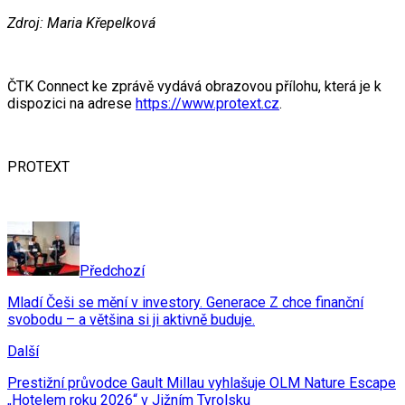
Zdroj: Maria Křepelková
ČTK Connect ke zprávě vydává obrazovou přílohu, která je k
dispozici na adrese
https://www.protext.cz
.
PROTEXT
Předchozí
Mladí Češi se mění v investory. Generace Z chce finanční
svobodu – a většina si ji aktivně buduje.
Další
Prestižní průvodce Gault Millau vyhlašuje OLM Nature Escape
„Hotelem roku 2026“ v Jižním Tyrolsku