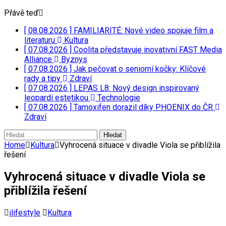
Přávě teď
[ 08.08.2026 ]
FAMILIARITÉ: Nové video spojuje film a
literaturu
Kultura
[ 07.08.2026 ]
Coolita představuje inovativní FAST Media
Alliance
Byznys
[ 07.08.2026 ]
Jak pečovat o seniorní kočky: Klíčové
rady a tipy
Zdraví
[ 07.08.2026 ]
LEPAS L8: Nový design inspirovaný
leopardí estetikou
Technologie
[ 07.08.2026 ]
Tamoxifen dorazil díky PHOENIX do ČR
Zdraví
Vyhledávání
Home
Kultura
Vyhrocená situace v divadle Viola se přiblížila
řešení
Vyhrocená situace v divadle Viola se
přiblížila řešení
ilifestyle
Kultura