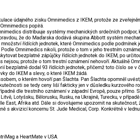
kulace údajného zisku Omnimedics z IKEM, protože ze zveřejněný
ré Omnimedics popírá.
mnimedics distribuuje systémy mechanických srdečních podpor, kt
dy pravdou, že do Maďarska dodává skupina Abbott systém mecha
l množství řídících jednotek, které Omnimedics podle podmínek 
 Podle Omnimedics nikoli, protože o tom v jeho trestním oznáme
ovat bezplatné zápůjčky řídících jednotek do IKEM, po určitou d
 nejsou, protože o tom trestní oznámení nehovoří. Aktuálně Omn
rií bezplatně dodal 93 řídících jednotek, přičemž toto číslo se 
ávky do IKEM a slevy, o které IKEM žádá.
sobem, o kterém hovoří pan Šlachta. Pan Šlachta opomněl uvést,
utečnosti se tedy ceny liší fakticky jen v důsledku kurzového ro
řípadně dle trestního oznámení v západní Evropě, pouze přímo. Sk
u, Litvě, Lotyšsku, Bělorusku, Rusku, na Ukrajině, Turecku, v pří
ddle East, Afrika atd. Dále si dovolujeme upozornit na skutečnos
ě s akvizicí koncernu St. Jude Medical, Corp. Konkrétně v lednu 
ntriMag a HeartMate v USA.