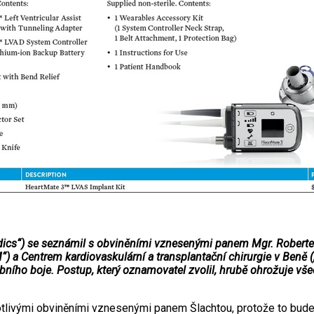
cs“) se seznámil s obviněními vznesenými panem Mgr. Robertem 
M“) a Centrem kardiovaskulární a transplantační chirurgie v Ben
ního boje. Postup, který oznamovatel zvolil, hrubě ohrožuje všech
livými obviněními vznesenými panem Šlachtou, protože to bude