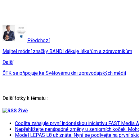
Předchozí
Majitel módní značky BANDI děkuje lékařům a zdravotníkům
Další
ČTK se připojuje ke Světovému dni zpravodajských médií
Další fotky k tématu :
Živě
Coolita zahajuje první indonéskou iniciativu FAST Media 
Nepřehlížejte nenápadné změny u seniorních koček. Moh
Model LEPAS L8 už znáte. Nyní se podívejte na první skicu