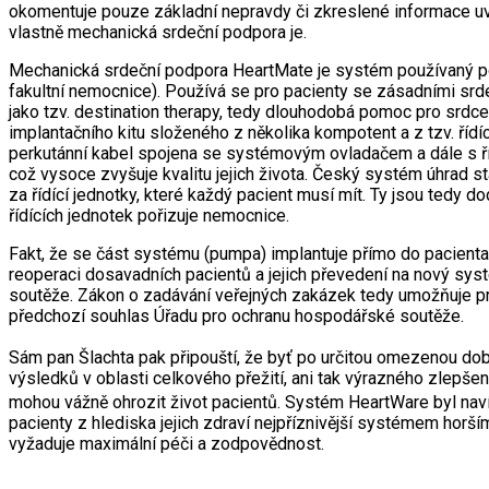
okomentuje pouze základní nepravdy či zkreslené informace uve
vlastně mechanická srdeční podpora je.
Mechanická srdeční podpora HeartMate je systém používaný pou
fakultní nemocnice). Používá se pro pacienty se zásadními srde
jako tzv. destination therapy, tedy dlouhodobá pomoc pro srdc
implantačního kitu složeného z několika kompotent a z tzv. řídíc
perkutánní kabel spojena se systémovým ovladačem a dále s řídí
což vysoce zvyšuje kvalitu jejich života. Český systém úhrad s
za řídící jednotky, které každý pacient musí mít. Ty jsou te
řídících jednotek pořizuje nemocnice.
Fakt, že se část systému (pumpa) implantuje přímo do pacienta
reoperaci dosavadních pacientů a jejich převedení na nový sys
soutěže. Zákon o zadávání veřejných zakázek tedy umožňuje p
předchozí souhlas Úřadu pro ochranu hospodářské soutěže.
Sám pan Šlachta pak připouští, že byť po určitou omezenou d
výsledků v oblasti celkového přežití, ani tak výrazného zlepš
mohou vážně ohrozit život pacientů. Systém HeartWare byl naví
pacienty z hlediska jejich zdraví nejpříznivější systémem horším
vyžaduje maximální péči a zodpovědnost.