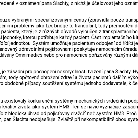
dené v oznámení pana Šlachty, z nichž je účelovost jeho oznáme
ze vybranými specializovanými centry (zpravidla pouze transpl
čními problémy jako tzv. bridge to transplant, tedy přemostění d
e pacienta, který je z různých důvodů vyloučen z transplantační
í jednotky, kterou potřebuje každý pacient. Část implantačního ki
cí jednotkou. Systém umožňuje pacientům odpojení od řídící jedno
tanovený zdravotními pojišťovnami poskytuje nemocnicím úhradu po
dy dodávány Omnimedics nebo pro nemocnice pořizovány různými d
, je zásadní pro pochopení nesmyslnosti tvrzení pana Šlachty. 
tém, tedy opětovné ohrožení zdraví a života pacientů dalším vý
ro obdobné případy soutěžení systému jednoho dodavatele, k č
obu existovaly konkurenční systémy mechanických srdečních pod
ení kvality života jako systém HM3. Ten se navíc vyznačuje zása
2
c z hlediska úhrad od pojišťovny dražší
než systém HM3. Proč b
, pan Šlachta neobjasňuje. Zvláště při nekompatibilitě obou systé