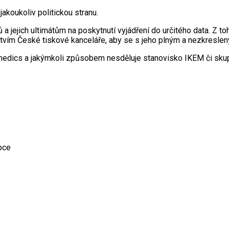
akoukoliv politickou stranu.
 a jejich ultimátům na poskytnutí vyjádření do určitého data. Z
ctvím České tiskové kanceláře, aby se s jeho plným a nezkresle
imedics a jakýmkoli způsobem nesděluje stanovisko IKEM či skup
bce