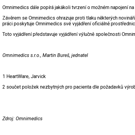
Omnimedics dále popírá jakákoli tvrzení o možném napojení na j
Závěrem se Omnimedics ohrazuje proti tlaku některých novinářů
práci poskytuje Omnimedics své vyjádření oficiálně prostředni
Toto vyjádření představuje vyjádření výlučně společnosti Omn
Omnimedics s.r.o., Martin Bureš, jednatel
1 HeartWare, Jarvick
2 součet položek nezbytných pro pacienta dle požadavků výro
Zdroj: Omnimedics