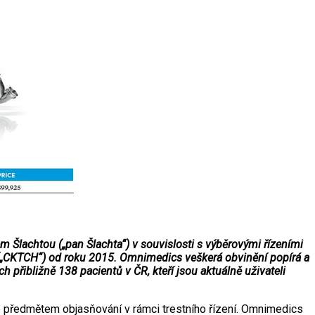
Šlachtou („pan Šlachta“) v souvislosti s výběrovými řízeními
ě („CKTCH“) od roku 2015. Omnimedics veškerá obvinění popírá a
 přibližně 138 pacientů v ČR, kteří jsou aktuálně uživateli
 předmětem objasňování v rámci trestního řízení. Omnimedics