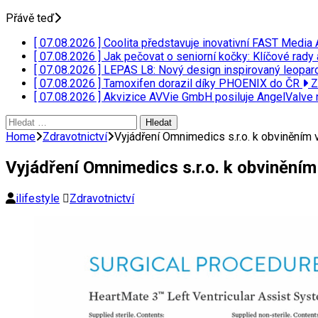
Přávě teď
[ 07.08.2026 ]
Coolita představuje inovativní FAST Media 
[ 07.08.2026 ]
Jak pečovat o seniorní kočky: Klíčové rady 
[ 07.08.2026 ]
LEPAS L8: Nový design inspirovaný leopar
[ 07.08.2026 ]
Tamoxifen dorazil díky PHOENIX do ČR
Z
[ 07.08.2026 ]
Akvizice AVVie GmbH posiluje AngelValve 
Vyhledávání
Home
Zdravotnictví
Vyjádření Omnimedics s.r.o. k obvinění
Vyjádření Omnimedics s.r.o. k obviněn
ilifestyle
Zdravotnictví