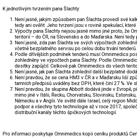
K jednotlivým tvrzením pana Šlachty:
Není jasné, jakým způsobem pan Šlachta provedl své kal
tedy ani ověřit. Jeho tvrzení jsou v rovině spekulací, kte
Výpočty pana Šlachty nejsou jasné mimo jiné proto, že O
teritorií – do ČR, na Slovensko a do Maďarska. Není te
Není jasné, zda pan Šlachta ve svých výpočtech zohledni
včetně bezplatného servisu po celou dobu trvání tenderů.
Podle dřívějších podmínek tenderů musí Omnimedics poskyt
zohledněny ve výpočtech pana Šlachty. Podle Omnimedics
desítky zapůjčil. Celkově pak Omnimedics do všech terito
Není jasné, jak pan Šlachta zohlednil další bezplatné dod
Není pravdou, že se cena HM3 v ČR a v Maďarsku liší způ
tamních předpisů uváděny bez DPH, které činí 27 %. Ve sk
Není pravdou, že skupina Abbott dodává jinde v Evropě, p
mimo jiné v Itálii, Řecku, Chorvatsku, Slovinsku, Estonsk
Německu a v Anglii. Ve světě dále Israel, celý region Mi
podpor a všechny tyto technologie až v roce 2017, společn
distribuční kanály těchto špičkových technologií.
Pro informaci poskytuje Omnimedics kopii ceníku produktů Ce