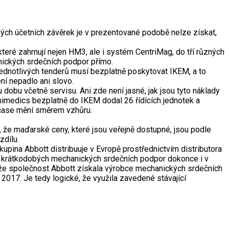
ch účetních závěrek je v prezentované podobě nelze získat,
eré zahrnují nejen HM3, ale i systém CentriMag, do tří různých
nických srdečních podpor přímo.
jednotlivých tenderů musí bezplatně poskytovat IKEM, a to
ní nepadlo ani slovo.
obu včetně servisu. Ani zde není jasné, jak jsou tyto náklady
imedics bezplatně do IKEM dodal 26 řídících jednotek a
v čase mění směrem vzhůru.
 že maďarské ceny, které jsou veřejně dostupné, jsou podle
zdílu.
upina Abbott distribuuje v Evropě prostřednictvím distributora
padě krátkodobých mechanických srdečních podpor dokonce i v
t, že společnost Abbott získala výrobce mechanických srdečních
2017. Je tedy logické, že využila zavedené stávající