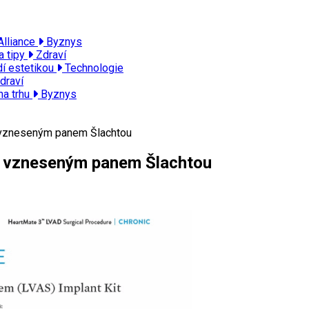
Alliance
Byznys
a tipy
Zdraví
dí estetikou
Technologie
draví
na trhu
Byznys
m vzneseným panem Šlachtou
ím vzneseným panem Šlachtou