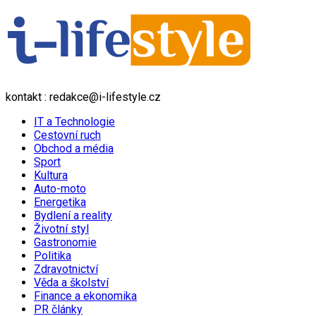
kontakt : redakce@i-lifestyle.cz
IT a Technologie
Cestovní ruch
Obchod a média
Sport
Kultura
Auto-moto
Energetika
Bydlení a reality
Životní styl
Gastronomie
Politika
Zdravotnictví
Věda a školství
Finance a ekonomika
PR články