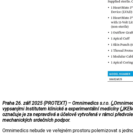
Praha 26. září 2025 (PROTEXT) – Omnimedics s.r.o. („Omnimedi
vypsanými Institutem klinické a experimentální medicíny („IKE
označuje je za nepravdivá a účelově vytvořená v rámci předvoleb
mechanických srdečních podpor.
Omnimedics nebude ve veřejném prostoru polemizovat s jednot