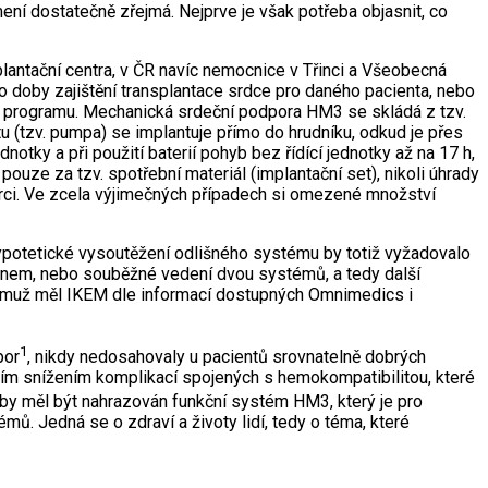
ní dostatečně zřejmá. Nejprve je však potřeba objasnit, co
antační centra, v ČR navíc nemocnice v Třinci a Všeobecná
o doby zajištění transplantace srdce pro daného pacienta, nebo
ho programu. Mechanická srdeční podpora HM3 se skládá z tzv.
tu (tzv. pumpa) se implantuje přímo do hrudníku, odkud je přes
tky a při použití baterií pohyb bez řídící jednotky až na 17 h,
uze za tzv. spotřební materiál (implantační set), nikoli úhrady
árci. Ve zcela výjimečných případech si omezené množství
Hypotetické vysoutěžení odlišného systému by totiž vyžadovalo
konem, nebo souběžné vedení dvou systémů, a tedy další
emuž měl IKEM dle informací dostupných Omnimedics i
1
por
, nikdy nedosahovaly u pacientů srovnatelně dobrých
dním snížením komplikací spojených s hemokompatibilitou, které
y měl být nahrazován funkční systém HM3, který je pro
mů. Jedná se o zdraví a životy lidí, tedy o téma, které