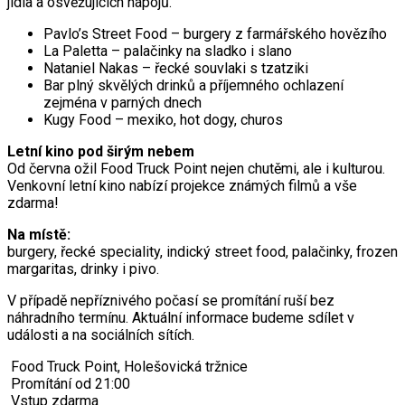
jídla a osvěžujících nápojů.
Pavlo’s Street Food – burgery z farmářského hovězího
La Paletta – palačinky na sladko i slano
Nataniel Nakas – řecké souvlaki s tzatziki
Bar plný skvělých drinků a příjemného ochlazení
zejména v parných dnech
Kugy Food – mexiko, hot dogy, churos
Letní kino pod širým nebem
Od června ožil Food Truck Point nejen chutěmi, ale i kulturou.
Venkovní letní kino nabízí projekce známých filmů a vše
zdarma!
Na místě:
burgery, řecké speciality, indický street food, palačinky, frozen
margaritas, drinky i pivo.
V případě nepříznivého počasí se promítání ruší bez
náhradního termínu. Aktuální informace budeme sdílet v
události a na sociálních sítích.
Food Truck Point, Holešovická tržnice
Promítání od 21:00
Vstup zdarma