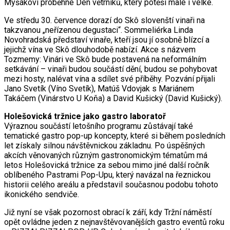
Myšákovi proběhne Den větrníků, který potěší malé i velké.
Ve středu 30. července dorazí do Skô slovenští vinaři na
takzvanou „neřízenou degustaci“. Sommeliérka Linda
Novohradská představí vinaře, kteří jsou jí osobně blízcí a
jejichž vína ve Skô dlouhodobě nabízí. Akce s názvem
Tozmemy: Vinári ve Skô bude postavená na neformálním
setkávání – vinaři budou součástí dění, budou se pohybovat
mezi hosty, nalévat vína a sdílet své příběhy. Pozvání přijali
Jano Svetík (Víno Svetík), Matúš Vdovjak s Mariánem
Takáčem (Vinárstvo U Koňa) a David Kušický (David Kušický).
Holešovická tržnice jako gastro laboratoř
Výraznou součástí letošního programu zůstávají také
tematické gastro pop-up koncepty, které si během posledních
let získaly silnou návštěvnickou základnu. Po úspěšných
akcích věnovaných různým gastronomickým tématům má
letos Holešovická tržnice za sebou mimo jiné další ročník
oblíbeného Pastrami Pop-Upu, který navázal na řeznickou
historii celého areálu a představil současnou podobu tohoto
ikonického sendviče.
Již nyní se však pozornost obrací k září, kdy Tržní náměstí
opět ovládne jeden z nejnavštěvovanějších gastro eventů roku