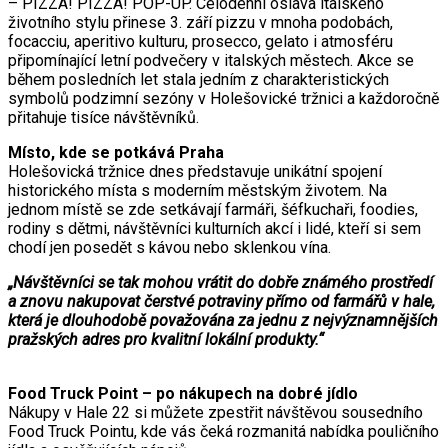
– PIZZA! PIZZA! POP-UP. Celodenní oslava italského
životního stylu přinese 3. září pizzu v mnoha podobách,
focacciu, aperitivo kulturu, prosecco, gelato i atmosféru
připomínající letní podvečery v italských městech. Akce se
během posledních let stala jedním z charakteristických
symbolů podzimní sezóny v Holešovické tržnici a každoročně
přitahuje tisíce návštěvníků.
Místo, kde se potkává Praha
Holešovická tržnice dnes představuje unikátní spojení
historického místa s moderním městským životem. Na
jednom místě se zde setkávají farmáři, šéfkuchaři, foodies,
rodiny s dětmi, návštěvníci kulturních akcí i lidé, kteří si sem
chodí jen posedět s kávou nebo sklenkou vína.
„Návštěvníci se tak mohou vrátit do dobře známého prostředí
a znovu nakupovat čerstvé potraviny přímo od farmářů v hale,
která je dlouhodobě považována za jednu z nejvýznamnějších
pražských adres pro kvalitní lokální produkty.“
Food Truck Point – po nákupech na dobré jídlo
Nákupy v Hale 22 si můžete zpestřit návštěvou sousedního
Food Truck Pointu, kde vás čeká rozmanitá nabídka pouličního