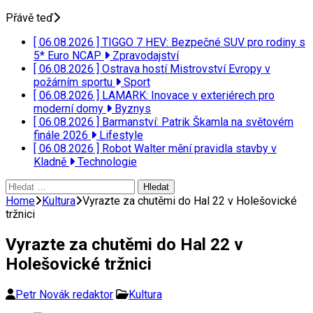
Přávě teď
[ 06.08.2026 ]
TIGGO 7 HEV: Bezpečné SUV pro rodiny s
5* Euro NCAP
Zpravodajství
[ 06.08.2026 ]
Ostrava hostí Mistrovství Evropy v
požárním sportu
Sport
[ 06.08.2026 ]
LAMARK: Inovace v exteriérech pro
moderní domy
Byznys
[ 06.08.2026 ]
Barmanství: Patrik Škamla na světovém
finále 2026
Lifestyle
[ 06.08.2026 ]
Robot Walter mění pravidla stavby v
Kladně
Technologie
Vyhledávání
Home
Kultura
Vyrazte za chutěmi do Hal 22 v Holešovické
tržnici
Vyrazte za chutěmi do Hal 22 v
Holešovické tržnici
Petr Novák redaktor
Kultura