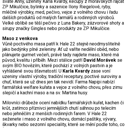
svaté Anny, uzeniny Karla Kvardy, kečupy z moravských rajčat
ZP Mikulčice, bylinky a sazenice Ilony Riegelové, ryby,
mléčné výrobky, med, pečivo, vejce z volného chovu i řadu
dalších produktů od malých farmářů a rodinných výrobců.
Velké oblibě se těší pečivo z Luna Bakery, zázvorové shoty a
sirupy značky Gingles nebo produkty ze ZP Mikulčice.
Maso z venkova
Vůně poctivého masa patří k Hale 22 stejně neodmyslitelně
jako bedýnky plné zeleniny. Ať už vaříte nedělní oběd, nebo
plánujete gurmet večeři, právě tady najdete maso, které má
původ, kvalitu i příběh. Mezi stálice patří
David Morávek
se
svým BIO hovězím, které pochází z volných pastvin a je
vyhlášené svou šťavnatostí. U
Karla Kvardy
zase voní
uzeniny vlastní výroby, tradiční receptury, poctivé suroviny a
chuť, která se už dnes jen tak nevidí. Farma Napipi nabízí
farmářská welfare kuřata a vejce z volného chovu, přes zimu
slepičí a kachní maso a na sv. Martina husy.
Milovníci drůbeže ocení nabídku farmářských kuřat, kachen či
krůt, zatímco příznivci jemnějších chutí sáhnou po telecím
nebo jehněčím z menších rodinných farem. V Hale 22
seženete i maso z volného chovu, domácí paštiky, vývary,
škvarky nebo sezonní speciality, které se mění podle toho, co