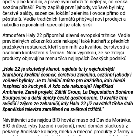
opět v plné kondici, a právě nyní nabízí to nejlepší, co česká
sezóna přináší. Pulty zaplňují první jahody, voňavé bylinky,
čerstvé saláty, sazenice, lokální zelenina i ovoce přímo od
pěstitelů. Vedle tradičních farmářů přibývají noví prodejci a
nabídka regionálních specialit je stále širší.
Atmosféra Haly 22 připomíná slavná evropská tržnice. Vedle
pravidelných zákazníků zde nakupují také kuchaři z předních
pražských restaurací, kteří sem míří za kvalitou, čerstvostí a
osobním kontaktem s farmáří. Není výjimkou, že se zdejší
produkty objevují na menu těch nejlepších českých podniků.
„Hala 22 je skutečný klenot: najdete tu ty nejchutnější
brambory, kvalitní česnek, čerstvou zeleninu, sezónní jahody i
voňavé bylinky. Je to ideální místo pro každého, kdo hledá
inspiraci do kuchyně. A kdo zde nakupuje? Například
Ambiente, Země projekt, Zátiší Group, La Degustation Bohême
Bourgeoise a další špičky české gastronomie. O kvalitě trhu
svědčí i zájem ze zahraničí, kdy Halu 22 již navštívil třeba štáb
španělské televize zaměřené na světová tržiště.“
Návštěvníci zde najdou BIO hovězí maso od Davida Morávka,
BIO drůbež, ryby (uzené i sušené), med, domácí sladkosti z
pekárny Andělské koláčky, mléko a mléčné produkty z farmy u