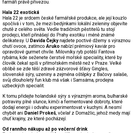
farmáři právě přivezou.
Hala 22 exotická
Hala 22 je srdcem české farmářské produkce, ale její kouzlo
spočívá i v tom, že mezi bedýnkami lokální zeleniny objevíte
chutě z celého světa. Vedle tradičních pěstitelů tu stojí
prodejci, kteří přinášejí do Prahy exotiku i méně známé
delikatesy. U
Davida Čejky
najdete poctivé džemy s výraznou
chutí ovoce, zatímco
Aruko
nabízí prémiový kaviár pro
opravdové gurmet chvíle. Milovníky ryb potěší Fantova
rybárna, kde seženete čerstvé mořské speciality, které by
člověk čekal spíš v přímořském městě než v Praze. Velké
oblibě se zde těší zdravé zázvorové šťávy Gingles,
slovenské sýry, uzeniny a zejména oštěpky z Bačovy salaše,
svůj dlouholetý fun klub má však i Samsárna, prodejna
uzbeckých specialit.
K tomu přidejte holandské sýry s výrazným aroma, bulharské
potraviny plné slunce, kimči a fermentované dobroty, které
dodají energii i odvahu experimentovat v kuchyni. A nesmí
chybět ani
Daniel Prokeš
,
včelař z Domažlic, jehož medy mají
chuť krajiny, ze které pocházejí.
Od ranního nákupu až po večerní drink