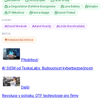
Ambiente
Země projekt
Zátiší Group
La Degustation Bohême Bourgeoise
Luna Bakery
Gingles
ZP Mikulčice
Farma Napipi
Daniel Prokeš
OSOBY
David Morávek
Karel Kvardy
Linda Novohradská
MÍSTA
Holešovická tržnice
Předchozí
AI SIEM od TeskaLabs: Budoucnost kyberbezpečnosti
Další
Revoluce v potisku: DTF technologie pro firmy