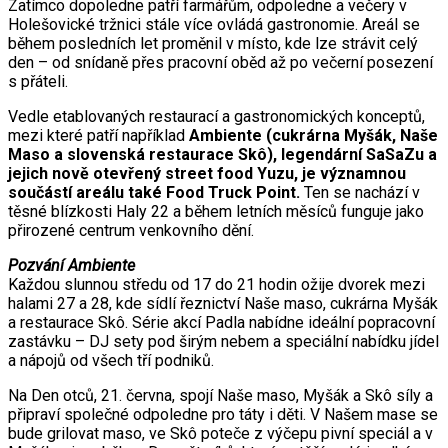
Zatímco dopoledne patří farmářům, odpoledne a večery v
Holešovické tržnici stále více ovládá gastronomie. Areál se
během posledních let proměnil v místo, kde lze strávit celý
den – od snídaně přes pracovní oběd až po večerní posezení
s přáteli.
Vedle etablovaných restaurací a gastronomických konceptů,
mezi které patří například
Ambiente (cukrárna Myšák, Naše
Maso a slovenská restaurace Skô), legendární SaSaZu a
jejich nově otevřený street food Yuzu, je významnou
součástí areálu také Food Truck Point.
Ten se nachází v
těsné blízkosti Haly 22 a během letních měsíců funguje jako
přirozené centrum venkovního dění.
Pozvání Ambiente
Každou slunnou středu od 17 do 21 hodin ožije dvorek mezi
halami 27 a 28, kde sídlí řeznictví Naše maso, cukrárna Myšák
a restaurace Skô. Série akcí Padla nabídne ideální popracovní
zastávku – DJ sety pod širým nebem a speciální nabídku jídel
a nápojů od všech tří podniků.
Na Den otců, 21. června, spojí Naše maso, Myšák a Skô síly a
připraví společné odpoledne pro táty i děti. V Našem mase se
bude grilovat maso, ve Skô poteče z výčepu pivní speciál a v