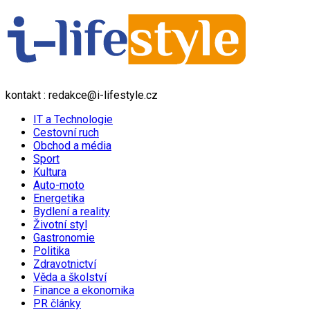
kontakt : redakce@i-lifestyle.cz
IT a Technologie
Cestovní ruch
Obchod a média
Sport
Kultura
Auto-moto
Energetika
Bydlení a reality
Životní styl
Gastronomie
Politika
Zdravotnictví
Věda a školství
Finance a ekonomika
PR články