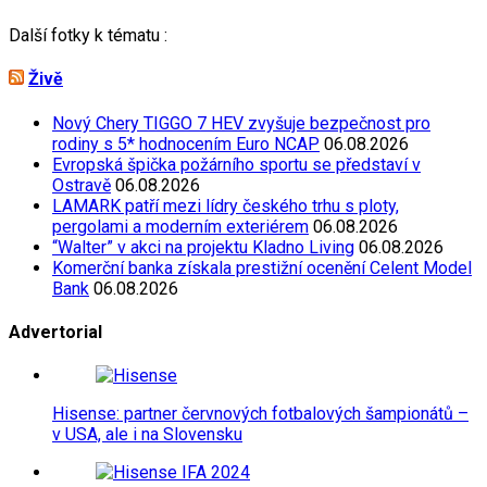
Další fotky k tématu :
Živě
Nový Chery TIGGO 7 HEV zvyšuje bezpečnost pro
rodiny s 5* hodnocením Euro NCAP
06.08.2026
Evropská špička požárního sportu se představí v
Ostravě
06.08.2026
LAMARK patří mezi lídry českého trhu s ploty,
pergolami a moderním exteriérem
06.08.2026
“Walter” v akci na projektu Kladno Living
06.08.2026
Komerční banka získala prestižní ocenění Celent Model
Bank
06.08.2026
Advertorial
Hisense: partner červnových fotbalových šampionátů –
v USA, ale i na Slovensku