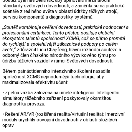
Soutěž byla navržena tak, aby splňovala mezinárodní
standardy světových dovedností, a zaměřila se na praktické
scénáře z reálného světa v oblasti údržby těžkých strojů,
servisu komponentů a diagnostiky systémů.
„Soutěž kombinuje ověření dovedností, praktické hodnocení a
profesionální certifikaci. Tento přístup posiluje globální
ekosystém talentů společnosti XCMG, což se přímo promítá
do rychlejší a spolehlivější zákaznické podpory po celém
světě,“
zdůraznil Liou Chaj-feng, hlavní rozhodčí soutěže a
odborný člen čínského národního výcvikového týmu pro
údržbu těžkých vozidel v rámci Světových dovedností.
Během patnáctidenního intenzivního školení nasadila
společnost XCMG nejmodernější technologie, aby
maximalizovala efektivitu učení:
• Zpětná vazba založená na umělé inteligenci: Inteligentní
simulátory těžebního zařízení poskytovaly okamžitou
diagnostiku provozu.
• Řešení AR/VR (rozšířená realita/virtuální realita): Imerzivní
moduly urychlily osvojení dovedností v oblasti složitých
oprav.