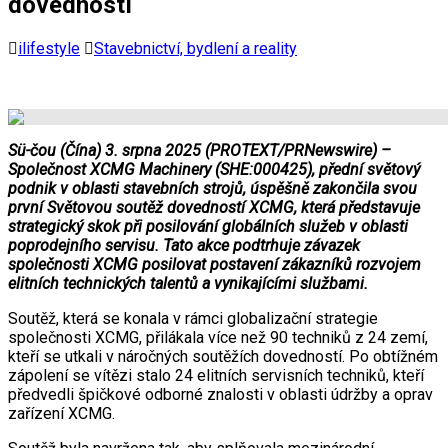
dovedností
ilifestyle
Stavebnictví, bydlení a reality
Sü-čou (Čína) 3. srpna 2025 (PROTEXT/PRNewswire) –
Společnost XCMG Machinery (SHE:000425), přední světový
podnik v oblasti stavebních strojů, úspěšně zakončila svou
první Světovou soutěž dovedností XCMG, která představuje
strategický skok při posilování globálních služeb v oblasti
poprodejního servisu. Tato akce podtrhuje závazek
společnosti XCMG posilovat postavení zákazníků rozvojem
elitních technických talentů a vynikajícími službami.
Soutěž, která se konala v rámci globalizační strategie
společnosti XCMG, přilákala více než 90 techniků z 24 zemí,
kteří se utkali v náročných soutěžích dovedností. Po obtížném
zápolení se vítězi stalo 24 elitních servisních techniků, kteří
předvedli špičkové odborné znalosti v oblasti údržby a oprav
zařízení XCMG.