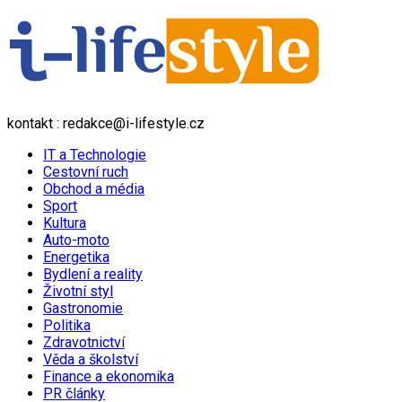
kontakt : redakce@i-lifestyle.cz
IT a Technologie
Cestovní ruch
Obchod a média
Sport
Kultura
Auto-moto
Energetika
Bydlení a reality
Životní styl
Gastronomie
Politika
Zdravotnictví
Věda a školství
Finance a ekonomika
PR články