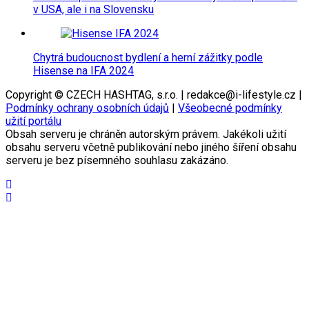
v USA, ale i na Slovensku
Chytrá budoucnost bydlení a herní zážitky podle
Hisense na IFA 2024
Copyright © CZECH HASHTAG, s.r.o. | redakce@i-lifestyle.cz |
Podmínky ochrany osobních údajů
|
Všeobecné podmínky
užití portálu
Obsah serveru je chráněn autorským právem. Jakékoli užití
obsahu serveru včetně publikování nebo jiného šíření obsahu
serveru je bez písemného souhlasu zakázáno.