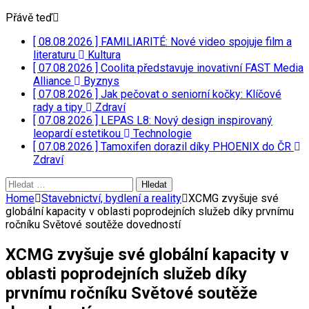
Přávě teď
[ 08.08.2026 ]
FAMILIARITÉ: Nové video spojuje film a
literaturu
Kultura
[ 07.08.2026 ]
Coolita představuje inovativní FAST Media
Alliance
Byznys
[ 07.08.2026 ]
Jak pečovat o seniorní kočky: Klíčové
rady a tipy
Zdraví
[ 07.08.2026 ]
LEPAS L8: Nový design inspirovaný
leopardí estetikou
Technologie
[ 07.08.2026 ]
Tamoxifen dorazil díky PHOENIX do ČR
Zdraví
Vyhledávání
Home
Stavebnictví, bydlení a reality
XCMG zvyšuje své
globální kapacity v oblasti poprodejních služeb díky prvnímu
ročníku Světové soutěže dovedností
XCMG zvyšuje své globální kapacity v
oblasti poprodejních služeb díky
prvnímu ročníku Světové soutěže