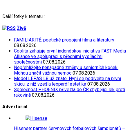
Další fotky k tématu :
Živě
FAMILIARITÉ: poetické propojení filmu a literatury
08.08.2026
Coolita zahajuje první indonéskou iniciativu FAST Media
Alliance ve spolupráci s předními vysílacími
společnostmi
07.08.2026
Nepřehlížejte nenápadné změny u seniorních koček.
Mohou značit vážnou nemoc
07.08.2026
Model LEPAS L8 už znáte. Nyní se podívejte na první
skicu, z níž vzešla leopardí estetika
07.08.2026
Společnost PHOENIX přivezla do ČR chybějící lék proti
rakovině
07.08.2026
Advertorial
Hisense: partner červnových fotbalových šampionátů –