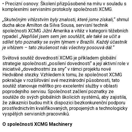
• Precizní osnovy: Školení přizpůsobené na míru v souladu s
komplexními servisními protokoly společnosti XCMG.
„Skutečným vítězstvím byly znalosti, které jsme získali,“
shrnul
ducha akce Amilton da Silva Sousa, servisní technik
společnosti XCMG Jižní Amerika a vítěz v kategorii těžebních
rypadel.
„Nepřišel jsem sem jen soutěžit, ale také se učit a
sdílet tyto poznatky se svým týmem v Brazílii. Každý účastník
je vítězem – tato zkušenost nás všechny posouvá dál.“
Světová soutěž dovedností XCMG je příkladem globální
strategie společnosti „posílení dovedností“ a její aktivní role v
iniciativě „dovednostmi za sny“ v rámci projektu nové
Hedvábné stezky. Vzhledem k tomu, že společnost XCMG
pokračuje v rozšiřování své mezinárodní působnosti, tato
soutěž stanovuje měřítko pro excelentní služby v oblasti
poprodejního servisu. Společnost začlení poznatky ze
soutěže do svých globálních školicích systémů, aby zajistila,
že zákazníci budou mít k dispozici bezkonkurenční podporu
prostřednictvím kvalifikovaných, propojených a technologicky
vyspělých servisních pracovníků.
O společnosti XCMG Machinery