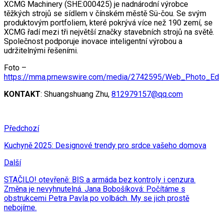
XCMG Machinery (SHE:000425) je nadnárodní výrobce
těžkých strojů se sídlem v čínském městě Sü-čou. Se svým
produktovým portfoliem, které pokrývá více než 190 zemí, se
XCMG řadí mezi tři největší značky stavebních strojů na světě.
Společnost podporuje inovace inteligentní výrobou a
udržitelnými řešeními.
Foto –
https://mma.prnewswire.com/media/2742595/Web_Photo_Edi
KONTAKT
: Shuangshuang Zhu,
812979157@qq.com
Předchozí
Kuchyně 2025: Designové trendy pro srdce vašeho domova
Další
STAČILO! otevřeně: BIS a armáda bez kontroly i cenzura.
Změna je nevyhnutelná. Jana Bobošíková: Počítáme s
obstrukcemi Petra Pavla po volbách. My se jich prostě
nebojíme.