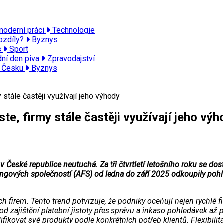
moderní práci
Technologie
ozdíly?
Byznys
is
Sport
dní den piva
Zpravodajství
v Česku
Byznys
stále častěji využívají jeho výhody
e, firmy stále častěji využívají jeho výh
 České republice neutuchá. Za tři čtvrtletí letošního roku se dos
oringových společností (AFS) od ledna do září 2025 odkoupily po
ch firem. Tento trend potvrzuje, že podniky oceňují nejen rychl
 od zajištění platební jistoty přes správu a inkaso pohledávek a
ikovat své produkty podle konkrétních potřeb klientů. Flexibilit