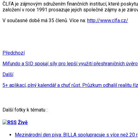
ČLFA je zájmovým sdružením finančních institucí, které poskytuj
založení v roce 1991 prosazuje jejich společné zájmy a je záro
V současné době má 35 členů. Více na:
http://www.clfa.cz/
Předchozí
Mifundo a SID spojují síly pro lepší využití přeshraničních úvěr
Další
5+ aplikací, plný kalendář a chuť růst. Průzkum odhalil realitu 
Další fotky k tématu :
Živě
Mezinárodní den piva: BILLA spolupracuje s více než 20 r