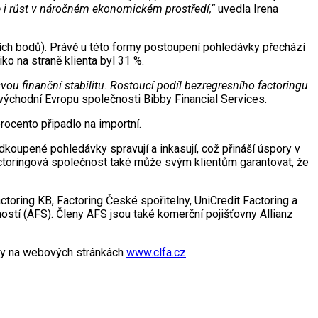
le i růst v náročném ekonomickém prostředí,“
uvedla Irena
tních bodů). Právě u této formy postoupení pohledávky přechází
ko na straně klienta byl 31 %.
 svou finanční stabilitu. Rostoucí podíl bezregresního factoringu
a východní Evropu společnosti Bibby Financial Services.
rocento připadlo na importní.
odkoupené pohledávky spravují a inkasují, což přináší úspory v
Factoringová společnost také může svým klientům garantovat, že
toring KB, Factoring České spořitelny, UniCredit Factoring a
ostí (AFS). Členy AFS jsou také komerční pojišťovny Allianz
iky na webových stránkách
www.clfa.cz
.