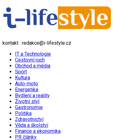
kontakt : redakce@i-lifestyle.cz
IT a Technologie
Cestovní ruch
Obchod a média
Sport
Kultura
Auto-moto
Energetika
Bydlení a reality
Životní styl
Gastronomie
Politika
Zdravotnictví
Věda a školství
Finance a ekonomika
PR články