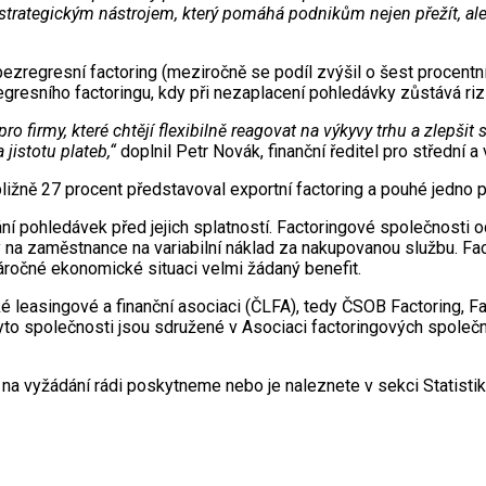
vá strategickým nástrojem, který pomáhá podnikům nejen přežít, a
a bezregresní factoring (meziročně se podíl zvýšil o šest procen
egresního factoringu, kdy při nezaplacení pohledávky zůstává rizi
o firmy, které chtějí flexibilně reagovat na výkyvy trhu a zlepšit
 jistotu plateb,“
doplnil Petr Novák, finanční ředitel pro střední 
bližně 27 procent představoval exportní factoring a pouhé jedno p
vání pohledávek před jejich splatností. Factoringové společnosti 
lady na zaměstnance na variabilní náklad za nakupovanou službu. 
áročné ekonomické situaci velmi žádaný benefit.
 leasingové a finanční asociaci (ČLFA), tedy ČSOB Factoring, Fac
yto společnosti jsou sdružené v Asociaci factoringových společn
 na vyžádání rádi poskytneme nebo je naleznete v sekci Statist