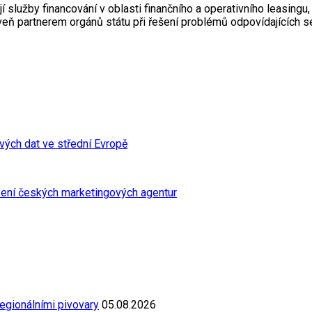
í služby financování v oblasti finančního a operativního leasingu
veň partnerem orgánů státu při řešení problémů odpovídajících se
ových dat ve střední Evropě
řízení českých marketingových agentur
egionálními pivovary
05.08.2026