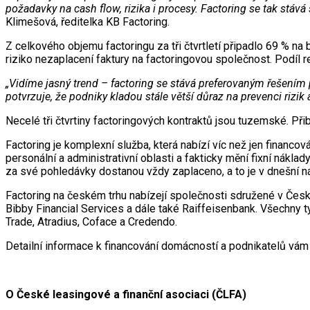
požadavky na cash flow, rizika i procesy. Factoring se tak stá
Klimešová, ředitelka KB Factoring.
Z celkového objemu factoringu za tři čtvrtletí připadlo 69 % n
riziko nezaplacení faktury na factoringovou společnost. Podíl r
„Vidíme jasný trend – factoring se stává preferovaným řešením pr
potvrzuje, že podniky kladou stále větší důraz na prevenci rizik a
Necelé tři čtvrtiny factoringových kontraktů jsou tuzemské. Při
Factoring je komplexní služba, která nabízí víc než jen financo
personální a administrativní oblasti a fakticky mění fixní nák
za své pohledávky dostanou vždy zaplaceno, a to je v dnešní n
Factoring na českém trhu nabízejí společnosti sdružené v České
Bibby Financial Services a dále také Raiffeisenbank. Všechny t
Trade, Atradius, Coface a Credendo.
Detailní informace k financování domácností a podnikatelů vám
O České leasingové a finanční asociaci (ČLFA)