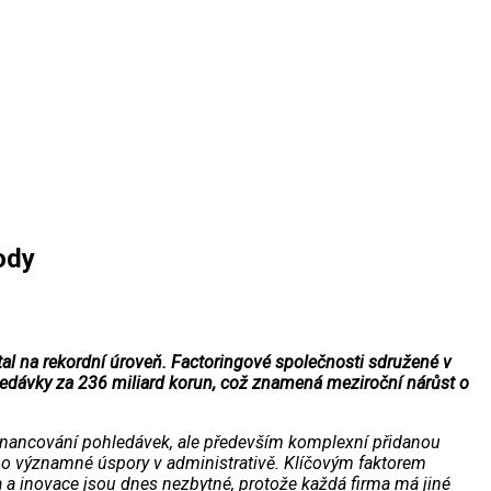
ody
tal na rekordní úroveň. Factoringové společnosti sdružené v
hledávky za 236 miliard korun, což znamená meziroční nárůst o
é financování pohledávek, ale především komplexní přidanou
ž po významné úspory v administrativě. Klíčovým faktorem
a a inovace jsou dnes nezbytné, protože každá firma má jiné