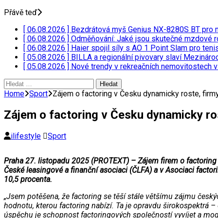
Přávě teď
[ 06.08.2026 ]
Bezdrátová myš Genius NX-8280S BT pro 
[ 06.08.2026 ]
Odměňování: Jaké jsou skutečné mzdové r
[ 06.08.2026 ]
Haier spojil síly s AO 1 Point Slam pro ten
[ 05.08.2026 ]
BILLA a regionální pivovary slaví Mezináro
[ 05.08.2026 ]
Nové trendy v rekreačních nemovitostech 
Vyhledávání
Home
Sport
Zájem o factoring v Česku dynamicky roste, firmy 
Zájem o factoring v Česku dynamicky rost
ilifestyle
Sport
Praha 27. listopadu 2025 (PROTEXT) – Zájem firem o factoring v
České leasingové a finanční asociaci (ČLFA) a v Asociaci fact
10,5 procenta.
„Jsem potěšena, že factoring se těší stále většímu zájmu český
hodnotu, kterou factoring nabízí. Ta je opravdu širokospektrá –
úspěchu je schopnost factoringových společností vyvíjet a modif