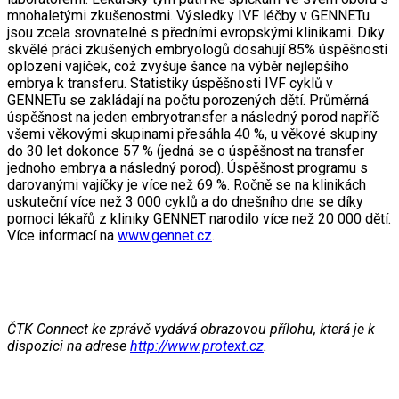
mnohaletými zkušenostmi. Výsledky IVF léčby v GENNETu
jsou zcela srovnatelné s předními evropskými klinikami. Díky
skvělé práci zkušených embryologů dosahují 85% úspěšnosti
oplození vajíček, což zvyšuje šance na výběr nejlepšího
embrya k transferu. Statistiky úspěšnosti IVF cyklů v
GENNETu se zakládají na počtu porozených dětí. Průměrná
úspěšnost na jeden embryotransfer a následný porod napříč
všemi věkovými skupinami přesáhla 40 %, u věkové skupiny
do 30 let dokonce 57 % (jedná se o úspěšnost na transfer
jednoho embrya a následný porod). Úspěšnost programu s
darovanými vajíčky je více než 69 %. Ročně se na klinikách
uskuteční více než 3 000 cyklů a do dnešního dne se díky
pomoci lékařů z kliniky GENNET narodilo více než 20 000 dětí.
Více informací na
www.gennet.cz
.
ČTK Connect ke zprávě vydává obrazovou přílohu, která je k
dispozici na adrese
http://www.protext.cz
.