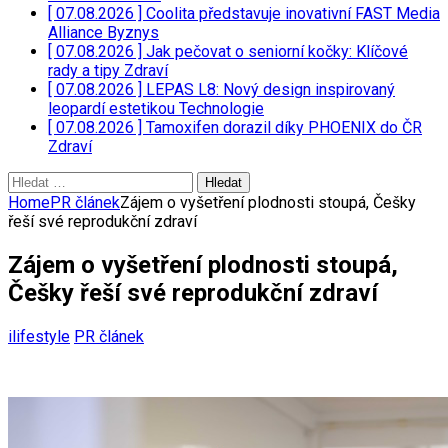
[ 07.08.2026 ]
Coolita představuje inovativní FAST Media
Alliance
Byznys
[ 07.08.2026 ]
Jak pečovat o seniorní kočky: Klíčové
rady a tipy
Zdraví
[ 07.08.2026 ]
LEPAS L8: Nový design inspirovaný
leopardí estetikou
Technologie
[ 07.08.2026 ]
Tamoxifen dorazil díky PHOENIX do ČR
Zdraví
Vyhledávání
Home
PR článek
Zájem o vyšetření plodnosti stoupá, Češky
řeší své reprodukční zdraví
Zájem o vyšetření plodnosti stoupá,
Češky řeší své reprodukční zdraví
ilifestyle
PR článek