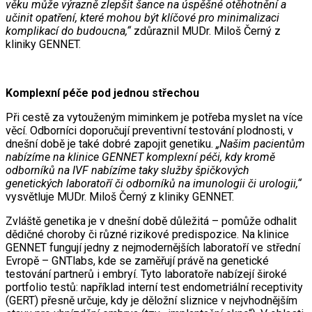
věku může výrazně zlepšit šance na úspěšné otěhotnění a
učinit opatření, které mohou být klíčové pro minimalizaci
komplikací do budoucna,“
zdůraznil MUDr. Miloš Černý z
kliniky GENNET.
Komplexní péče pod jednou střechou
Při cestě za vytouženým miminkem je potřeba myslet na více
věcí. Odborníci doporučují preventivní testování plodnosti, v
dnešní době je také dobré zapojit genetiku.
„Našim pacientům
nabízíme na klinice GENNET komplexní péči, kdy kromě
odborníků na IVF nabízíme taky služby špičkových
genetických laboratoří či odborníků na imunologii či urologii,“
vysvětluje MUDr. Miloš Černý z kliniky GENNET.
Zvláště genetika je v dnešní době důležitá – pomůže odhalit
dědičné choroby či různé rizikové predispozice. Na klinice
GENNET fungují jedny z nejmodernějších laboratoří ve střední
Evropě – GNTlabs, kde se zaměřují právě na genetické
testování partnerů i embryí. Tyto laboratoře nabízejí široké
portfolio testů: například interní test endometriální receptivity
(GERT) přesně určuje, kdy je děložní sliznice v nejvhodnějším