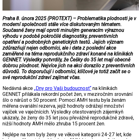
Praha 8. února 2025 (PROTEXT) – Problematika plodnosti je v
moderní společnosti stále více diskutovaným tématem.
Současné ženy mají oproti minulým generacím výraznou
výhodu v podobě pokročilé diagnostiky, preventivních
opatření a podrobných genetických testů. Jejich význam
zdůrazňují nejen odborníci, ale i data z poslední akce
zaměřené na téma reprodukčního zdraví konané na klinikách
GENNET. Výsledky potvrdily, že Češky do 35 let mají obecně
dobrou plodnost. Nejvíce jich na akci dorazilo z preventivních
důvodů. To doporučují i odborníci, klíčové je totiž začít se o
své reprodukční zdraví zajímat včas.
Nedávná akce
„Dny pro Vaši budoucnost“
na klinikách
GENNET přilákala rekordní počet žen, v meziročním srovnání
šlo o nárůst o 50 procent. Pomocí AMH testu byla ženám
měřena ovariální rezerva, jejíž hodnoty odrážejí množství
vajíček ve vaječnících. Výsledky otestovaných zájemkyň
ukázaly, že ženy do 35 let jsou převážně reprodukčně zdravé,
nižší hodnoty AMH mělo zhruba 15 procent žen.
Nejlépe na tom byly ženy ve věkové kategorii 24-27 let, kde