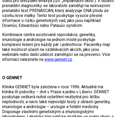
stavu pro uhnízdění embrya (tzv. „implantační okno“). V oblasti
prenatální diagnostiky se laboratoře zaměřují na neinvazivní
prenatální test PRENASCAN, který analyzuje DNA plodu ze
vzorku krve matky. Tento test poskytuje vysoce přesné
informace o riziku genetických vad, jako jsou například
Downův, Edwardsův nebo Patauův syndrom.
Kombinace centra asistované reprodukce, genetiky,
imunologie a andrologie na jednom místě poskytuje
komplexní řešení pro každý pár i jednotlivce. Pacientky mají
také možnost účasti na vzdělávacích akcích, jako jsou
webináře nebo další událost zaměřující se na prevenci. Více
informací naleznete na
www.gennet.cz
.
O GENNET
Klinika GENNET byla založena v roce 1996. Aktuálně má
klinika tři pobočky – dvě v Praze a jednu v Liberci. GENNET
poskytuje veškerá nutná vyšetření nezbytná pro léčbu
neplodnosti, a navíc také nejnovější testy z oblasti genetiky,
imunologie a andrologie – urologie a fetální medicíny.
Disponuje vlastními genetickými a imunologickými
laboratořemi. Lékařský tým patří ke špičkám ve svém oboru s