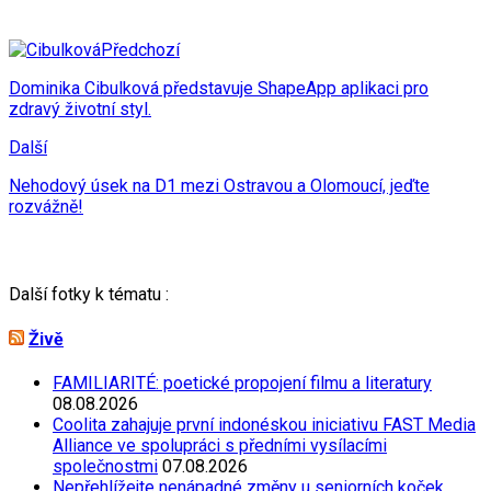
Předchozí
Dominika Cibulková představuje ShapeApp aplikaci pro
zdravý životní styl.
Další
Nehodový úsek na D1 mezi Ostravou a Olomoucí, jeďte
rozvážně!
Další fotky k tématu :
Živě
FAMILIARITÉ: poetické propojení filmu a literatury
08.08.2026
Coolita zahajuje první indonéskou iniciativu FAST Media
Alliance ve spolupráci s předními vysílacími
společnostmi
07.08.2026
Nepřehlížejte nenápadné změny u seniorních koček.