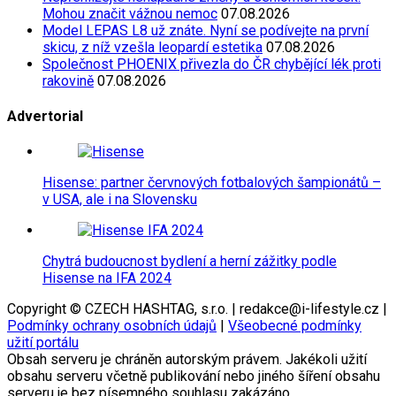
Mohou značit vážnou nemoc
07.08.2026
Model LEPAS L8 už znáte. Nyní se podívejte na první
skicu, z níž vzešla leopardí estetika
07.08.2026
Společnost PHOENIX přivezla do ČR chybějící lék proti
rakovině
07.08.2026
Advertorial
Hisense: partner červnových fotbalových šampionátů –
v USA, ale i na Slovensku
Chytrá budoucnost bydlení a herní zážitky podle
Hisense na IFA 2024
Copyright © CZECH HASHTAG, s.r.o. | redakce@i-lifestyle.cz |
Podmínky ochrany osobních údajů
|
Všeobecné podmínky
užití portálu
Obsah serveru je chráněn autorským právem. Jakékoli užití
obsahu serveru včetně publikování nebo jiného šíření obsahu
serveru je bez písemného souhlasu zakázáno.