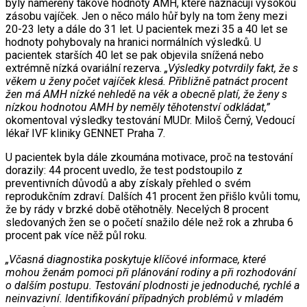
byly naměřeny takové hodnoty AMH, které naznačují vysokou
zásobu vajíček. Jen o něco málo hůř byly na tom ženy mezi
20-23 lety a dále do 31 let. U pacientek mezi 35 a 40 let se
hodnoty pohybovaly na hranici normálních výsledků. U
pacientek starších 40 let se pak objevila snížená nebo
extrémně nízká ovariální rezerva.
„Výsledky potvrdily fakt, že s
věkem u ženy počet vajíček klesá. Přibližně patnáct procent
žen má AMH nízké nehledě na věk a obecně platí, že ženy s
nízkou hodnotou AMH by neměly těhotenství odkládat,”
okomentoval výsledky testování MUDr. Miloš Černý, Vedoucí
lékař IVF kliniky GENNET Praha 7.
U pacientek byla dále zkoumána motivace, proč na testování
dorazily: 44 procent uvedlo, že test podstoupilo z
preventivních důvodů a aby získaly přehled o svém
reprodukčním zdraví. Dalších 41 procent žen přišlo kvůli tomu,
že by rády v brzké době otěhotněly. Necelých 8 procent
sledovaných žen se o početí snažilo déle než rok a zhruba 6
procent pak více něž půl roku.
„Včasná diagnostika poskytuje klíčové informace, které
mohou ženám pomoci při plánování rodiny a při rozhodování
o dalším postupu. Testování plodnosti je jednoduché, rychlé a
neinvazivní. Identifikování případných problémů v mladém