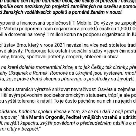
ásilím čelí nejen odmítání okolí, ale někdy si přitěžují i navz
 podpořila osm neziskových projektů zaměřených na osvětu a pomo
dici ženských vzdělávacích spolků a pomáhá ženám v nouzi.
vypsaná a financovaná společností T-Mobile. Do výzvy se zapojily
-Mobilu podpořeno osm organizací a projektů částkou 1,500.000
bil a dorovnal na rovný 1 milion korun na podporu organizace In
ústav Brno, který v roce 2021 navázal na více než stoletou trad
é aktivity. Podporuje tak ostatní sociální služby v jejich činnost
ny, hračky, sportovní potřeby, drogerii, oblečení a obuv.
na které dolehla momentální krize, a to jak Češky, tak cizinky, př
ztahy Ukrajinek a Romek. Romové na Ukrajině jsou vystaveni mn
 že je právě druhá skupina připravuje o prostředky na živobytí,
a obou stranách výrazně snižovat nevraživost. Osvěta a zejména 
sto liší svým původním socioekonomickým statusem, trápí je ale 
 vyšší toleranci k násilí. To je často pácháno na nich i na jejich
řidanou hodnotu spolku Vesna v tom, že se mu daří v boji proti
stupovat,“
říká
Martin Orgoník, ředitel vnějších vztahů a udrži
, navýšit kapacitu, zvýšit povědomí o předsudečném násilí a o m
 cítily v bezpečí.“