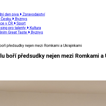
dní den piva
Zpravodajství
v Česku
Byznys
kce v ČR
Sport
sing pro talenty
Kultura
něním Great Taste
Byznys
boří předsudky nejen mezi Romkami a Ukrajinkami
lu boří předsudky nejen mezi Romkami a 