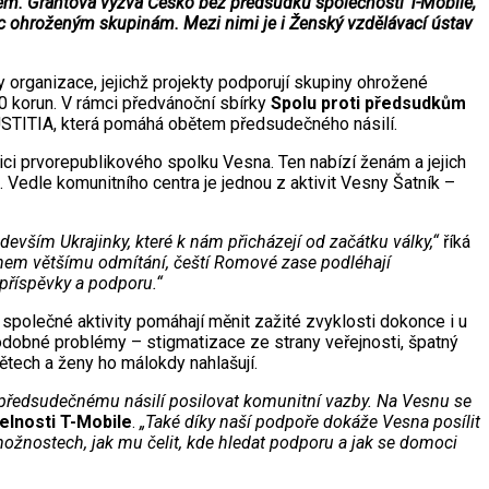
ájem. Grantová výzva Česko bez předsudků společnosti T-Mobile,
c ohroženým skupinám. Mezi nimi je i Ženský vzdělávací ústav
 organizace, jejichž projekty podporují skupiny ohrožené
 korun. V rámci předvánoční sbírky
Spolu proti předsudkům
 IUSTITIA, která pomáhá obětem předsudečného násilí.
ici prvorepublikového spolku Vesna. Ten nabízí ženám a jejich
i. Vedle komunitního centra je jednou z aktivit Vesny Šatník –
edevším Ukrajinky, které k nám přicházejí od začátku války,“
říká
ohem většímu odmítání, čeští Romové zase podléhají
 příspěvky a podporu.“
společné aktivity pomáhají měnit zažité zvyklosti dokonce i u
podobné problémy – stigmatizace ze strany veřejnosti, špatný
 dětech a ženy ho málokdy nahlašují.
 předsudečnému násilí posilovat komunitní vazby. Na Vesnu se
telnosti T-Mobile
.
„Také díky naší podpoře dokáže Vesna posílit
ožnostech, jak mu čelit, kde hledat podporu a jak se domoci