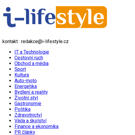
kontakt : redakce@i-lifestyle.cz
IT a Technologie
Cestovní ruch
Obchod a média
Sport
Kultura
Auto-moto
Energetika
Bydlení a reality
Životní styl
Gastronomie
Politika
Zdravotnictví
Věda a školství
Finance a ekonomika
PR články