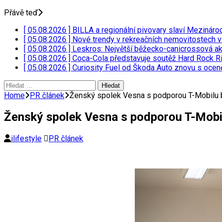
Přávě teď
[ 05.08.2026 ]
BILLA a regionální pivovary slaví Mezináro
[ 05.08.2026 ]
Nové trendy v rekreačních nemovitostech 
[ 05.08.2026 ]
Leskros: Největší běžecko-canicrossová a
[ 05.08.2026 ]
Coca-Cola představuje soutěž Hard Rock Ri
[ 05.08.2026 ]
Curiosity Fuel od Škoda Auto znovu s oce
Vyhledávání
Home
PR článek
Ženský spolek Vesna s podporou T-Mobilu 
Ženský spolek Vesna s podporou T-Mobi
ilifestyle
PR článek