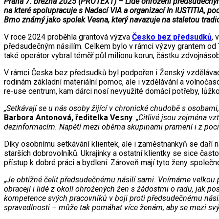
Praha 7. března 2025 (PROTEXT) – Lidé ohrožení předsudečným n
na které spolupracuje s Nadací VIA a organizací In IUSTITIA,
Brno známý jako spolek Vesna, který navazuje na staletou tra
V roce 2024 proběhla grantová výzva
Česko bez předsudků
, 
předsudečným násilím. Celkem bylo v rámci výzvy grantem od T
také operátor vybral téměř půl milionu korun, částku zdvojnáso
V rámci Česka bez předsudků byl podpořen i Ženský vzdělávací 
rodinám základní materiální pomoc, ale i vzdělávání a volnočasov
re-use centrum, kam dárci nosí nevyužité domácí potřeby, lůžkovi
„Setkávají se u nás osoby žijící v chronické chudobě s osobami, 
Barbora Antonová, ředitelka Vesny
.
„Citlivé jsou zejména v
dezinformacím. Napětí mezi oběma skupinami pramení i z pocitu,
Díky osobnímu setkávání klientek, ale i zaměstnankyň se daří n
starších dobrovolníků. Ukrajinky a ostatní klientky se sice ča
přístup k dobré práci a bydlení. Zároveň mají tyto ženy společnou
„Je obtížné čelit předsudečnému násilí sami. Vnímáme velkou p
obracejí i lidé z okolí ohrožených žen s žádostmi o radu, jak po
kompetence svých pracovníků v boji proti předsudečnému násilí
spravedlnosti – může tak pomáhat více ženám, aby se mezi svými