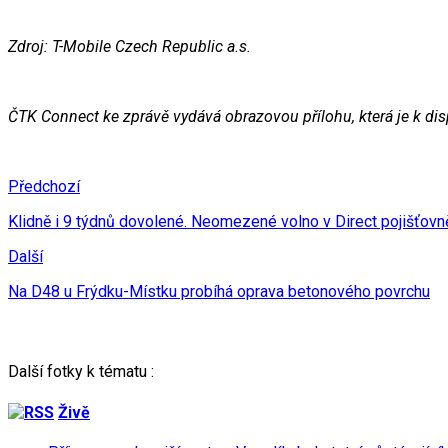
Zdroj: T-Mobile Czech Republic a.s.
ČTK Connect ke zprávě vydává obrazovou přílohu, která je k di
Předchozí
Klidně i 9 týdnů dovolené. Neomezené volno v Direct pojišťovně v
Další
Na D48 u Frýdku-Místku probíhá oprava betonového povrchu
Další fotky k tématu :
Živě