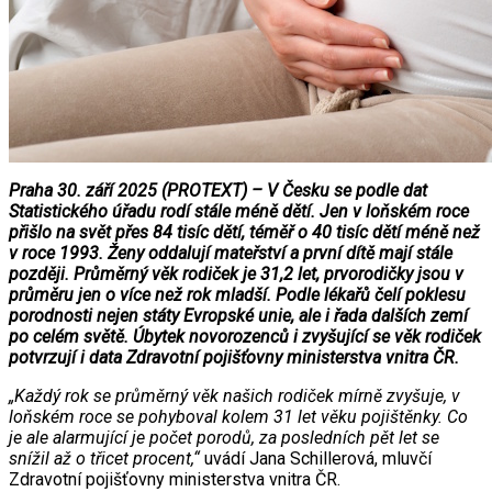
Praha 30. září 2025 (PROTEXT) – V Česku se podle dat
Statistického úřadu rodí stále méně dětí. Jen v loňském roce
přišlo na svět přes 84 tisíc dětí, téměř o 40 tisíc dětí méně než
v roce 1993. Ženy oddalují mateřství a první dítě mají stále
později. Průměrný věk rodiček je 31,2 let, prvorodičky jsou v
průměru jen o více než rok mladší. Podle lékařů čelí poklesu
porodnosti nejen státy Evropské unie, ale i řada dalších zemí
po celém světě. Úbytek novorozenců i zvyšující se věk rodiček
potvrzují i data Zdravotní pojišťovny ministerstva vnitra ČR.
„Každý rok se průměrný věk našich rodiček mírně zvyšuje, v
loňském roce se pohyboval kolem 31 let věku pojištěnky. Co
je ale alarmující je počet porodů, za posledních pět let se
snížil až o třicet procent,“
uvádí Jana Schillerová, mluvčí
Zdravotní pojišťovny ministerstva vnitra ČR.