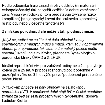
Podle odborníků hraje zásadní roli v oddalování mateřství
celospolečenský tlak na vyšší vzdělání a dobré zaměstnání
ženy. Vyšší věk rodičky přitom představuje zvýšené riziko
komplikací, jako je vysoký krevní tlak, cukrovka, zpomalený
růst plodu nebo vícečetné těhotenství.
Za nízkou porodností ale může stát i plodnost mužů.
„Když se podíváme na literární data ohledně kvality
spermiogramu mladých mužů a mužů, kteří jsou v optimálním
období pro reprodukci, tak vidíme dramatický pokles počtu
spermií,“
uvádí Ladislav Krofta, přednosta Gynekologicko-
porodnické kliniky ÚPMD a 3. LF UK.
Ideální reprodukční věk pro založení rodiny se u žen pohybuje
kolem 20 a 25 let. V případě rozhodnutí počít potomka v
pozdějším věku od 35 let výše pravděpodobnost přirozeného
početí klesá.
„V takovém případě se páry obracejí na asistovanou
reprodukci (IVF). V současné době stojí IVF v České republice
zhruba za pěti až šesti procenty všech těhotenství,“
dodává
Ladislav Krofta.