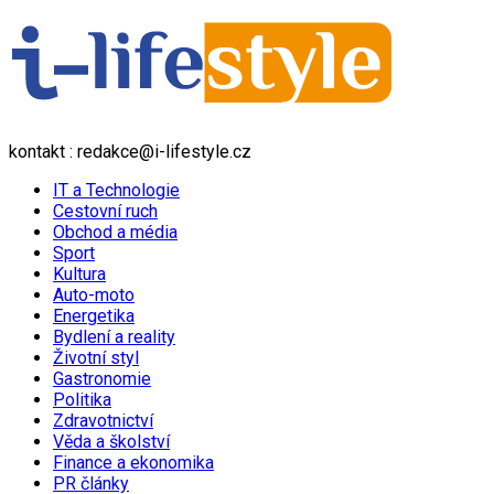
kontakt : redakce@i-lifestyle.cz
IT a Technologie
Cestovní ruch
Obchod a média
Sport
Kultura
Auto-moto
Energetika
Bydlení a reality
Životní styl
Gastronomie
Politika
Zdravotnictví
Věda a školství
Finance a ekonomika
PR články