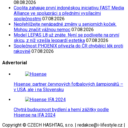
08.08.2026
Coolita zahajuje první indonéskou iniciativu FAST Media
Alliance ve spolupráci s předními vysílacími
společnostmi
07.08.2026
Nepřehlížejte nenápadné změny u seniorních koček.
Mohou značit vážnou nemoc
07.08.2026
Model LEPAS L8 už znáte. Nyní se podívejte na první
skicu, z níž vzešla leopardí estetika
07.08.2026
Společnost PHOENIX přivezla do ČR chybějící lék proti
rakovině
07.08.2026
Advertorial
Hisense: partner červnových fotbalových šampionátů –
v USA, ale i na Slovensku
Chytrá budoucnost bydlení a herní zážitky podle
Hisense na IFA 2024
Copyright © CZECH HASHTAG, s.r.o. | redakce@i-lifestyle.cz |