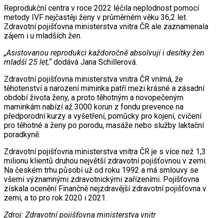
Reprodukční centra v roce 2022 léčila neplodnost pomocí
metody IVF nejčastěji ženy v průměrném věku 36,2 let.
Zdravotní pojišťovna ministerstva vnitra ČR ale zaznamenala
zájem i u mladších žen.
„Asistovanou reprodukci každoročně absolvují i desítky žen
mladší 25 let,“
dodává Jana Schillerová.
Zdravotní pojišťovna ministerstva vnitra ČR vnímá, že
těhotenství a narození miminka patří mezi krásné a zásadní
období života ženy, a proto těhotným a novopečeným
maminkám nabízí až 3000 korun z fondu prevence na
předporodní kurzy a vyšetření, pomůcky pro kojení, cvičení
pro těhotné a ženy po porodu, masáže nebo služby laktační
poradkyně.
Zdravotní pojišťovna ministerstva vnitra ČR je s více než 1,3
milionu klientů druhou největší zdravotní pojišťovnou v zemi.
Na českém trhu působí už od roku 1992 a má smlouvy se
všemi významnými zdravotnickými zařízeními. Pojišťovna
získala ocenění Finančně nejzdravější zdravotní pojišťovna v
zemi, a to pro rok 2020 i 2021.
Zdroj: Zdravotní pojišťovna ministerstva vnitr