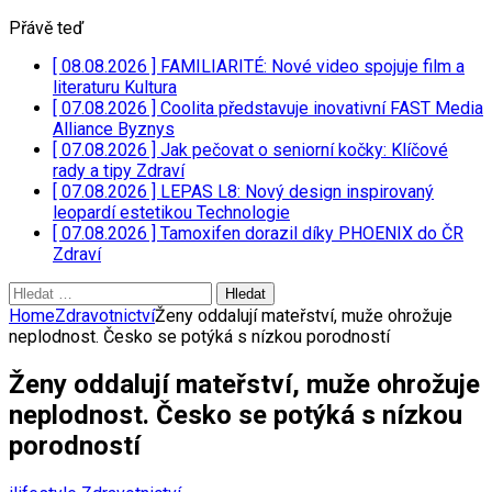
Přávě teď
[ 08.08.2026 ]
FAMILIARITÉ: Nové video spojuje film a
literaturu
Kultura
[ 07.08.2026 ]
Coolita představuje inovativní FAST Media
Alliance
Byznys
[ 07.08.2026 ]
Jak pečovat o seniorní kočky: Klíčové
rady a tipy
Zdraví
[ 07.08.2026 ]
LEPAS L8: Nový design inspirovaný
leopardí estetikou
Technologie
[ 07.08.2026 ]
Tamoxifen dorazil díky PHOENIX do ČR
Zdraví
Vyhledávání
Home
Zdravotnictví
Ženy oddalují mateřství, muže ohrožuje
neplodnost. Česko se potýká s nízkou porodností
Ženy oddalují mateřství, muže ohrožuje
neplodnost. Česko se potýká s nízkou
porodností