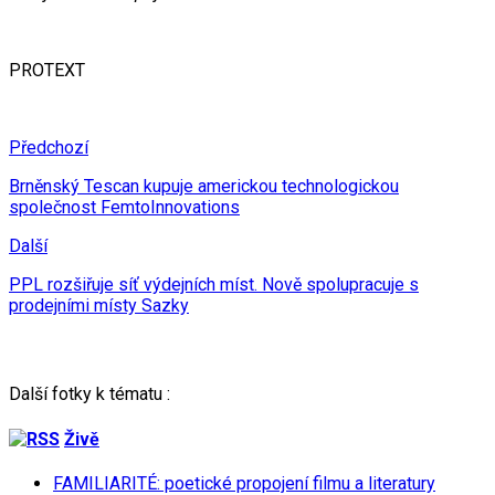
PROTEXT
Předchozí
Brněnský Tescan kupuje americkou technologickou
společnost FemtoInnovations
Další
PPL rozšiřuje síť výdejních míst. Nově spolupracuje s
prodejními místy Sazky
Další fotky k tématu :
Živě
FAMILIARITÉ: poetické propojení filmu a literatury