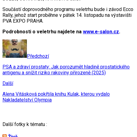
Součástí doprovodného programu veletrhu bude i závod Ecco
Rally, jehož start proběhne v pátek 14. listopadu na výstavišti
PVA EXPO PRAHA.
Podrobnosti o veletrhu najdete na
www.e-salon.cz
.
Předchozí
PSA a zdraví prostaty: Jak porozumět hladině prostatického
antigenu a snížit riziko rakoviny přirozeně (2025)
Další
Alena Vitásková pokřtila knihu Kulak, kterou vydalo
Nakladatelství Olympia
Další fotky k tématu :
Živě