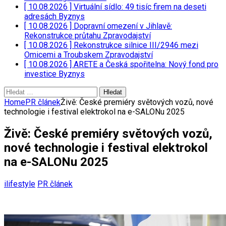
[ 10.08.2026 ]
Virtuální sídlo: 49 tisíc firem na deseti
adresách
Byznys
[ 10.08.2026 ]
Dopravní omezení v Jihlavě:
Rekonstrukce průtahu
Zpravodajství
[ 10.08.2026 ]
Rekonstrukce silnice III/2946 mezi
Omicemi a Troubskem
Zpravodajství
[ 10.08.2026 ]
ARETE a Česká spořitelna: Nový fond pro
investice
Byznys
Vyhledávání
Home
PR článek
Živě: České premiéry světových vozů, nové
technologie i festival elektrokol na e-SALONu 2025
Živě: České premiéry světových vozů,
nové technologie i festival elektrokol
na e-SALONu 2025
ilifestyle
PR článek