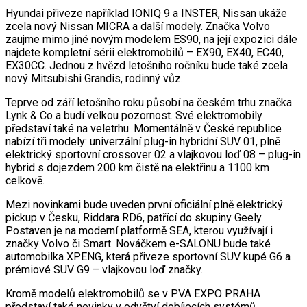
Hyundai přiveze například IONIQ 9 a INSTER, Nissan ukáže
zcela nový Nissan MICRA a další modely. Značka Volvo
zaujme mimo jiné novým modelem ES90, na její expozici dále
najdete kompletní sérii elektromobilů – EX90, EX40, EC40,
EX30CC. Jednou z hvězd letošního ročníku bude také zcela
nový Mitsubishi Grandis, rodinný vůz.
Teprve od září letošního roku působí na českém trhu značka
Lynk & Co a budí velkou pozornost. Své elektromobily
představí také na veletrhu. Momentálně v České republice
nabízí tři modely: univerzální plug-in hybridní SUV 01, plně
elektrický sportovní crossover 02 a vlajkovou loď 08 – plug-in
hybrid s dojezdem 200 km čistě na elektřinu a 1100 km
celkově.
Mezi novinkami bude uveden první oficiální plně elektrický
pickup v Česku, Riddara RD6, patřící do skupiny Geely.
Postaven je na moderní platformě SEA, kterou využívají i
značky Volvo či Smart. Nováčkem e-SALONU bude také
automobilka XPENG, která přiveze sportovní SUV kupé G6 a
prémiové SUV G9 – vlajkovou loď značky.
Kromě modelů elektromobilů se v PVA EXPO PRAHA
představí také novinky v odvětví dobíjecích systémů,