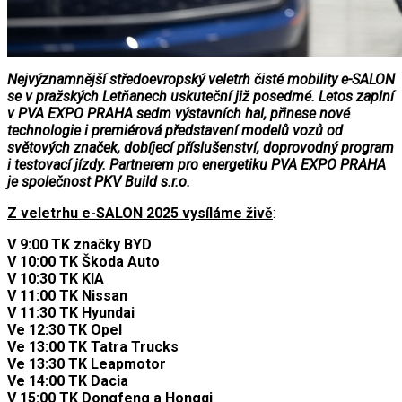
Nejvýznamnější středoevropský veletrh čisté mobility e-SALON
se v pražských Letňanech uskuteční již posedmé. Letos zaplní
v PVA EXPO PRAHA sedm výstavních hal, přinese nové
technologie i premiérová představení modelů vozů od
světových značek, dobíjecí příslušenství, doprovodný program
i testovací jízdy. Partnerem pro energetiku PVA EXPO PRAHA
je společnost PKV Build s.r.o.
Z veletrhu e-SALON 2025 vysíláme živě
:
V 9:00 TK značky BYD
V 10:00 TK Škoda Auto
V 10:30 TK KIA
V 11:00 TK Nissan
V 11:30 TK Hyundai
Ve 12:30 TK Opel
Ve 13:00 TK Tatra Trucks
Ve 13:30 TK Leapmotor
Ve 14:00 TK Dacia
V 15:00 TK Dongfeng a Hongqi