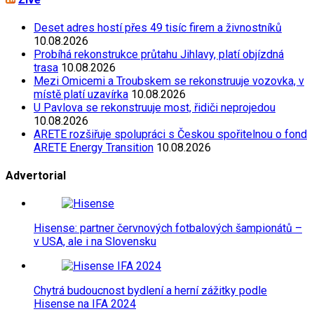
Deset adres hostí přes 49 tisíc firem a živnostníků
10.08.2026
Probíhá rekonstrukce průtahu Jihlavy, platí objízdná
trasa
10.08.2026
Mezi Omicemi a Troubskem se rekonstruuje vozovka, v
místě platí uzavírka
10.08.2026
U Pavlova se rekonstruuje most, řidiči neprojedou
10.08.2026
ARETE rozšiřuje spolupráci s Českou spořitelnou o fond
ARETE Energy Transition
10.08.2026
Advertorial
Hisense: partner červnových fotbalových šampionátů –
v USA, ale i na Slovensku
Chytrá budoucnost bydlení a herní zážitky podle
Hisense na IFA 2024