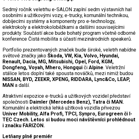
Sedmý ročník veletrhu e-SALON zaplní sedm výstavních hal
osobními a užitkovými vozy, e-trucky, komunální technikou,
dobíjecími systémy a komponenty pro e-technology,
elektrokoly a elektrokoloběžkami a dalšími souvisejícími
produkty. Součástí akce bude bohatý program včetně odborné
konference Čistá mobilita s účastí mezinárodních speakerů.
Portfolio prezentovaných značek bude široké, veletrh nabídne
světové značky jako
Škoda, VW, Kia, Volvo, Hyundai,
Renault, Dacia, MG, Mitsubishi, Opel, Ford, KGM,
Dongfeng, Voyah, Mhero, Hongqui
či
Alpine
. Veletržní
stálice letos doplní také spousta nováčků, mezi nimiž budou
NISSAN, BYD, ZEEKR, XPENG, RIDDARA, Lync&Co, LEAP,
MAN
a další.
Atraktivní expozice e-trucků a užitkových vozidel představí
společnosti
Daimler (Mercedes Benz), Tatra či MAN.
Komunální a elektrická lehká užitková vozidla přivezou
Univer Mobility, Alfa Profi, TPCI, Synpro, Eurogreen či I-
TEC Czech. Letos si budou moci návštěvníci prohlédnout
i značku FARIZON.
Letňany plné premiér