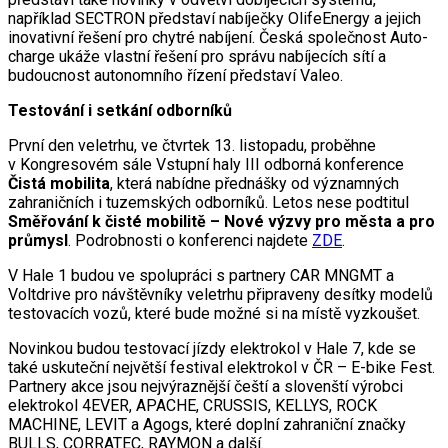
například SECTRON představí nabíječky OlifeEnergy a jejich
inovativní řešení pro chytré nabíjení. Česká společnost Auto-
charge ukáže vlastní řešení pro správu nabíjecích sítí a
budoucnost autonomního řízení představí Valeo.
Testování i setkání odborníků
První den veletrhu, ve čtvrtek 13. listopadu, proběhne
v Kongresovém sále Vstupní haly III odborná konference
Čistá mobilita
, která nabídne přednášky od významných
zahraničních i tuzemských odborníků. Letos nese podtitul
Směřování k čisté mobilitě – Nové výzvy pro města a pro
průmysl
. Podrobnosti o konferenci najdete
ZDE
.
V Hale 1 budou ve spolupráci s partnery CAR MNGMT a
Voltdrive pro návštěvníky veletrhu připraveny desítky modelů
testovacích vozů, které bude možné si na místě vyzkoušet.
Novinkou budou testovací jízdy elektrokol v Hale 7, kde se
také uskuteční největší festival elektrokol v ČR – E-bike Fest.
Partnery akce jsou nejvýraznější čeští a slovenští výrobci
elektrokol 4EVER, APACHE, CRUSSIS, KELLYS, ROCK
MACHINE, LEVIT a Agogs, které doplní zahraniční značky
BULLS, CORRATEC, RAYMON a další.