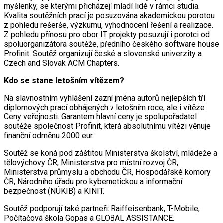
myšlenky, se kterými přicházejí mladí lidé v rámci studia.
Kvalita soutěžních prací je posuzována akademickou porotou
z pohledu rešerše, výzkumu, vyhodnocení řešení a realizace.
Z pohledu přínosu pro obor IT projekty posuzují i porotci od
spoluorganizátora soutěže, předního českého software house
Profinit. Soutěž organizují české a slovenské univerzity a
Czech and Slovak ACM Chapters.
Kdo se stane letošním vítězem?
Na slavnostním vyhlášení zazní jména autorů nejlepších tří
diplomových prací obhájených v letošním roce, ale i vítěze
Ceny veřejnosti. Garantem hlavní ceny je spolupořadatel
soutěže společnost Profinit, která absolutnímu vítězi věnuje
finanční odměnu 2000 eur.
Soutěž se koná pod záštitou Ministerstva školství, mládeže a
tělovýchovy ČR, Ministerstva pro místní rozvoj ČR,
Ministerstva průmyslu a obchodu ČR, Hospodářské komory
ČR, Národního úřadu pro kybernetickou a informační
bezpečnost (NÚKIB) a KINIT.
Soutěž podporují také partneři: Raiffeisenbank, T-Mobile,
Počítačová škola Gopas a GLOBAL ASSISTANCE.