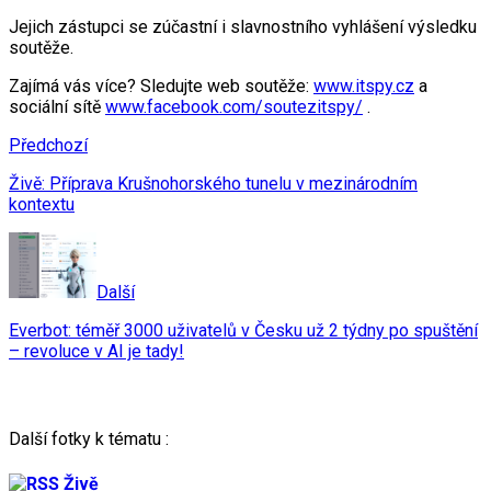
Jejich zástupci se zúčastní i slavnostního vyhlášení výsledku
soutěže.
Zajímá vás více? Sledujte web soutěže:
www.itspy.cz
a
sociální sítě
www.facebook.com/soutezitspy/
.
Předchozí
Živě: Příprava Krušnohorského tunelu v mezinárodním
kontextu
Další
Everbot: téměř 3000 uživatelů v Česku už 2 týdny po spuštění
– revoluce v AI je tady!
Další fotky k tématu :
Živě