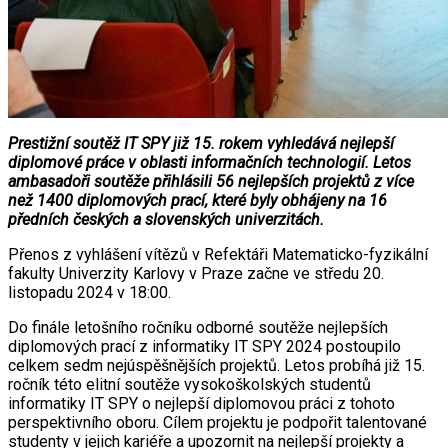
Prestižní soutěž IT SPY již 15. rokem vyhledává nejlepší
diplomové práce v oblasti informačních technologií. Letos
ambasadoři soutěže přihlásili 56 nejlepších projektů z více
než 1400 diplomových prací, které byly obhájeny na 16
předních českých a slovenských univerzitách.
Přenos z vyhlášení vítězů v Refektáři Matematicko-fyzikální
fakulty Univerzity Karlovy v Praze začne ve středu 20.
listopadu 2024 v 18:00.
Do finále letošního ročníku odborné soutěže nejlepších
diplomových prací z informatiky IT SPY 2024 postoupilo
celkem sedm nejúspěšnějších projektů. Letos probíhá již 15.
ročník této elitní soutěže vysokoškolských studentů
informatiky IT SPY o nejlepší diplomovou práci z tohoto
perspektivního oboru. Cílem projektu je podpořit talentované
studenty v jejich kariéře a upozornit na nejlepší projekty a