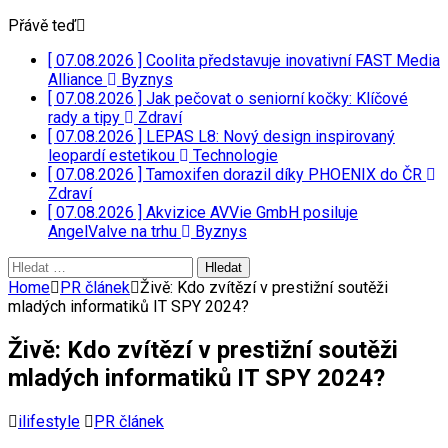
Přávě teď
[ 07.08.2026 ]
Coolita představuje inovativní FAST Media
Alliance
Byznys
[ 07.08.2026 ]
Jak pečovat o seniorní kočky: Klíčové
rady a tipy
Zdraví
[ 07.08.2026 ]
LEPAS L8: Nový design inspirovaný
leopardí estetikou
Technologie
[ 07.08.2026 ]
Tamoxifen dorazil díky PHOENIX do ČR
Zdraví
[ 07.08.2026 ]
Akvizice AVVie GmbH posiluje
AngelValve na trhu
Byznys
Vyhledávání
Home
PR článek
Živě: Kdo zvítězí v prestižní soutěži
mladých informatiků IT SPY 2024?
Živě: Kdo zvítězí v prestižní soutěži
mladých informatiků IT SPY 2024?
ilifestyle
PR článek