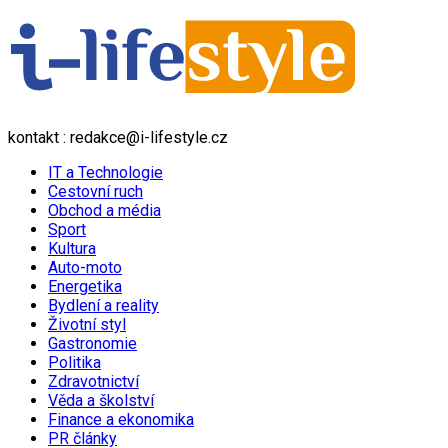
kontakt : redakce@i-lifestyle.cz
IT a Technologie
Cestovní ruch
Obchod a média
Sport
Kultura
Auto-moto
Energetika
Bydlení a reality
Životní styl
Gastronomie
Politika
Zdravotnictví
Věda a školství
Finance a ekonomika
PR články