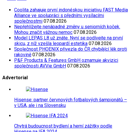
Coolita zahajuje první indonéskou iniciativu FAST Media
Alliance ve spolupráci s předními vysílacími
společnostmi
07.08.2026
Nepřehlížejte nenápadné změny u seniorních koček.
Mohou značit vážnou nemoc
07.08.2026
Model LEPAS L8 už znáte. Nyní se podívejte na první
skicu, z níž vzešla leopardí estetika
07.08.2026
Společnost PHOENIX přivezla do ČR chybějící lék proti
rakovině
07.08.2026
P&F Products & Features GmbH oznamuje akvizici
společnosti AVVie GmbH
07.08.2026
Advertorial
Hisense: partner červnových fotbalových šampionátů –
v USA, ale i na Slovensku
Chytrá budoucnost bydlení a herní zážitky podle
Hisense na IFA 2024