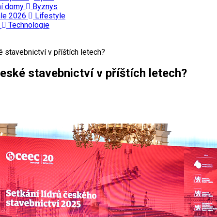
ní domy
Byznys
ále 2026
Lifestyle
ě
Technologie
 stavebnictví v příštích letech?
eské stavebnictví v příštích letech?