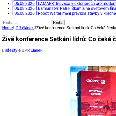
[ 06.08.2026 ]
LAMARK: Inovace v exteriérech pro moder
[ 06.08.2026 ]
Barmanství: Patrik Škamla na světovém fin
[ 06.08.2026 ]
Robot Walter mění pravidla stavby v Kladn
Vyhledávání
Home
PR článek
Živě konference Setkání lídrů: Co čeká české
Živě konference Setkání lídrů: Co čeká č
ilifestyle
PR článek