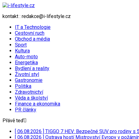
kontakt : redakce@i-lifestyle.cz
IT a Technologie
Cestovní ruch
Obchod a média
Sport
Kultura
Auto-moto
Energetika
Bydlení a reality
Životní styl
Gastronomie
Politika
Zdravotnictví
Věda a školství
Finance a ekonomika
PR články
Přávě teď
[ 06.08.2026 ]
TIGGO 7 HEV: Bezpečné SUV pro rodiny s
[ 06.08.2026 ]
Ostrava hostí Mistrovství Evropy v požárn