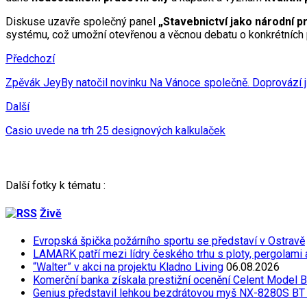
Diskuse uzavře společný panel
„Stavebnictví jako národní pr
systému, což umožní otevřenou a věcnou debatu o konkrétních 
Předchozí
Zpěvák JeyBy natočil novinku Na Vánoce společně. Doprovází ji
Další
Casio uvede na trh 25 designových kalkulaček
Další fotky k tématu :
Živě
Evropská špička požárního sportu se představí v Ostravě
LAMARK patří mezi lídry českého trhu s ploty, pergolami
“Walter” v akci na projektu Kladno Living
06.08.2026
Komerční banka získala prestižní ocenění Celent Model 
Genius představil lehkou bezdrátovou myš NX-8280S BT 