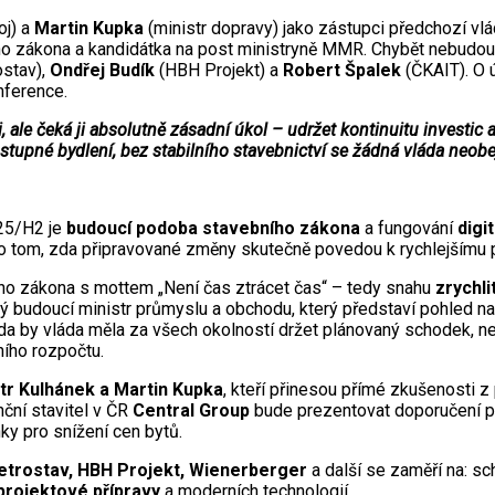
oj) a
Martin Kupka
(ministr dopravy) jako zástupci předchozí vl
ho zákona a kandidátka na post ministryně MMR. Chybět nebudou 
stav),
Ondřej Budík
(HBH Projekt) a
Robert Špalek
(ČKAIT). O 
nference.
 ale čeká ji absolutně zásadní úkol – udržet kontinuitu investic a
dostupné bydlení, bez stabilního stavebnictví se žádná vláda neob
025/H2 je
budoucí podoba stavebního zákona
a fungování
digi
i o tom, zda připravované změny skutečně povedou k rychlejšímu 
ho zákona s mottem „Není čas ztrácet čas“ – tedy snahu
zrychli
budoucí ministr průmyslu a obchodu, který představí pohled nastu
ky: zda by vláda měla za všech okolností držet plánovaný schodek,
ního rozpočtu.
tr Kulhánek a Martin Kupka
, kteří přinesou přímé zkušenosti 
nční stavitel v ČR
Central Group
bude prezentovat doporučení pro
ky pro snížení cen bytů.
trostav, HBH Projekt, Wienerberger
a další se zaměří na: sc
 projektové přípravy
a moderních technologií.