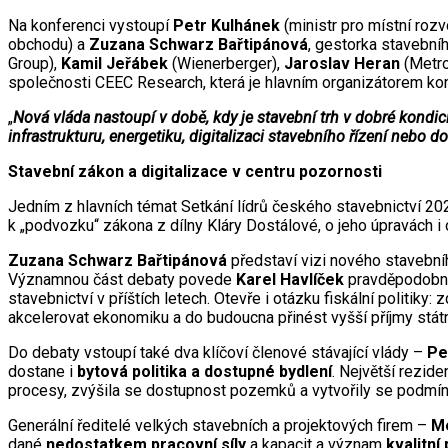
Na konferenci vystoupí
Petr Kulhánek
(ministr pro místní rozv
obchodu) a
Zuzana Schwarz Bařtipánová
, gestorka stavební
Group),
Kamil Jeřábek
(Wienerberger),
Jaroslav Heran
(Metro
společnosti CEEC Research, která je hlavním organizátorem ko
„
Nová vláda nastoupí v době, kdy je stavební trh v dobré kondici,
infrastrukturu, energetiku, digitalizaci stavebního řízení nebo 
Stavební zákon a digitalizace v centru pozornosti
Jedním z hlavních témat Setkání lídrů českého stavebnictví 2
k „podvozku“ zákona z dílny Kláry Dostálové, o jeho úpravách 
Zuzana Schwarz Bařtipánová
představí vizi nového stavební
Významnou část debaty povede
Karel Havlíček
pravděpodobný 
stavebnictví v příštích letech. Otevře i otázku fiskální politi
akcelerovat ekonomiku a do budoucna přinést vyšší příjmy stát
Do debaty vstoupí také dva klíčoví členové stávající vlády –
Pe
dostane i
bytová politika a dostupné bydlení
. Největší rezide
procesy, zvýšila se dostupnost pozemků a vytvořily se podmín
Generální ředitelé velkých stavebních a projektových firem –
Me
dané
nedostatkem pracovní síly
a kapacit a význam
kvalitní