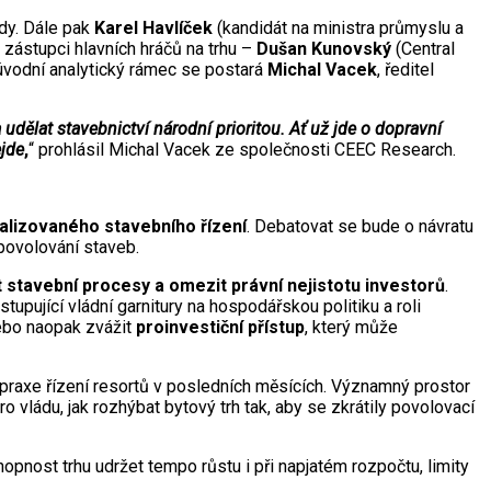
ády. Dále pak
Karel Havlíček
(kandidát na ministra průmyslu a
zástupci hlavních hráčů na trhu –
Dušan Kunovský
(Central
úvodní analytický rámec se postará
Michal Vacek
, ředitel
 udělat stavebnictví národní prioritou. Ať už jde o dopravní
ejde
,
“ prohlásil Michal Vacek ze společnosti CEEC Research.
talizovaného stavebního řízení
. Debatovat se bude o návratu
povolování staveb.
t stavební procesy a omezit právní nejistotu investorů
.
pující vládní garnitury na hospodářskou politiku a roli
 nebo naopak zvážit
proinvestiční přístup
, který může
z praxe řízení resortů v posledních měsících. Významný prostor
 vládu, jak rozhýbat bytový trh tak, aby se zkrátily povolovací
hopnost trhu udržet tempo růstu i při napjatém rozpočtu, limity