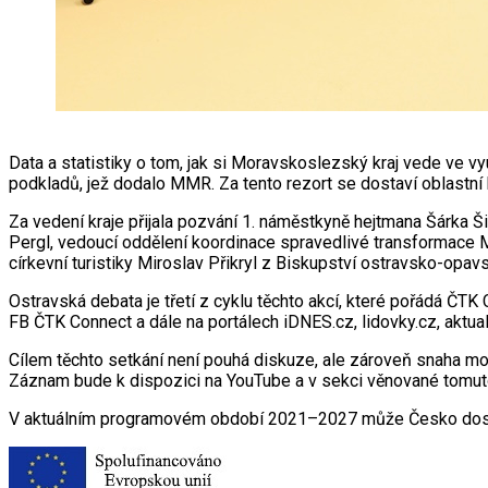
Data a statistiky o tom, jak si Moravskoslezský kraj vede ve vy
podkladů, jež dodalo MMR. Za tento rezort se dostaví oblastní
Za vedení kraje přijala pozvání 1. náměstkyně hejtmana Šárka Š
Pergl, vedoucí oddělení koordinace spravedlivé transformace M
církevní turistiky Miroslav Přikryl z Biskupství ostravsko-opa
Ostravská debata je třetí z cyklu těchto akcí, které pořádá ČT
FB ČTK Connect a dále na portálech iDNES.cz, lidovky.cz, 
Cílem těchto setkání není pouhá diskuze, ale zároveň snaha mot
Záznam bude k dispozici na YouTube a v sekci věnované tomuto 
V aktuálním programovém období 2021–2027 může Česko dosáhno