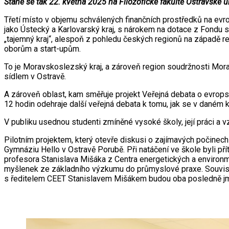
Stane se tak 22. května 2025 na Filozofické fakultě Ostravské un
Třetí místo v objemu schválených finančních prostředků na evro
jako Ústecký a Karlovarský kraj, s nárokem na dotace z Fondu 
„tajemný kraj“, alespoň z pohledu českých regionů na západě rep
oborům a start-upům.
To je Moravskoslezský kraj, a zároveň region soudržnosti Mora
sídlem v Ostravě.
A zároveň oblast, kam směřuje projekt Veřejná debata o evrops
12 hodin odehraje další veřejná debata k tomu, jak se v daném 
V publiku usednou studenti zmíněné vysoké školy, její práci a v
Pilotním projektem, který otevře diskusi o zajímavých počinech 
Gymnáziu Hello v Ostravě Porubě. Při natáčení ve škole byli př
profesora Stanislava Mišáka z Centra energetických a environm
myšlenek ze základního výzkumu do průmyslové praxe. Souvislo
s ředitelem CEET Stanislavem Mišákem budou oba posledně jme