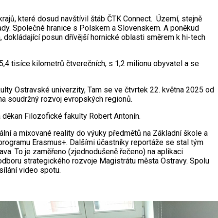
krajů, které dosud navštívil štáb ČTK Connect. Území, stejně
dopady. Společné hranice s Polskem a Slovenskem. A poněkud
 dokládající posun dřívější hornické oblasti směrem k hi-tech
 tisíce kilometrů čtverečních, s 1,2 milionu obyvatel a se
lty Ostravské univerzity, Tam se ve čtvrtek 22. května 2025 od
 na soudržný rozvoj evropských regionů.
 děkan Filozofické fakulty Robert Antonín.
uální a mixované reality do výuky předmětů na Základní škole a
i programu Erasmus+. Dalšími účastníky reportáže se stal tým
ava. To je zaměřeno (zjednodušeně řečeno) na aplikaci
odboru strategického rozvoje Magistrátu města Ostravy. Spolu
ílání video spotu.