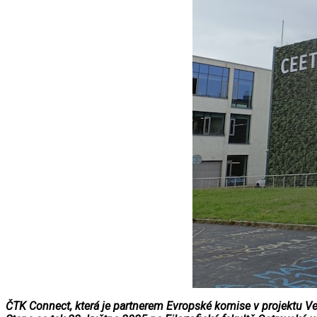
ČTK Connect, která je partnerem Evropské komise v projektu Veře