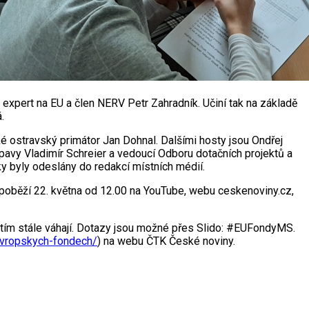
, expert na EU a člen NERV Petr Zahradník. Učiní tak na základě
.
é ostravský primátor Jan Dohnal. Dalšími hosty jsou Ondřej
pavy Vladimír Schreier a vedoucí Odboru dotačních projektů a
ky byly odeslány do redakcí místních médií.
s poběží 22. května od 12.00 na YouTube, webu ceskenoviny.cz,
užitím stále váhají. Dotazy jsou možné přes Slido: #EUFondyMS.
evropskych-fondech/
) na webu ČTK České noviny.