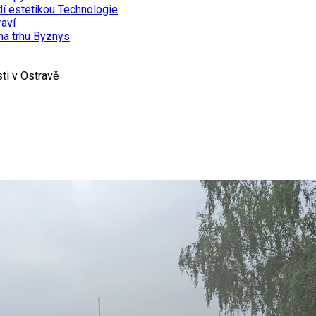
dí estetikou
Technologie
aví
na trhu
Byznys
sti v Ostravě