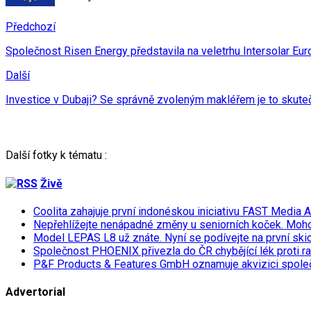
Předchozí
Společnost Risen Energy představila na veletrhu Intersolar Eu
Další
Investice v Dubaji? Se správně zvoleným makléřem je to skuteč
Další fotky k tématu :
Živě
Coolita zahajuje první indonéskou iniciativu FAST Media 
Nepřehlížejte nenápadné změny u seniorních koček. Moh
Model LEPAS L8 už znáte. Nyní se podívejte na první skicu
Společnost PHOENIX přivezla do ČR chybějící lék proti r
P&F Products & Features GmbH oznamuje akvizici spol
Advertorial