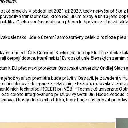
iverzity.
pské projekty v období let 2021 až 2027, tedy nejvyšší příčka z 
spravedlivé transformace, které řeší útlum těžby a uhlí a jeho 
ubliky. O jeho současnosti jsou přitom k dipozici zajímavá fakta,
vskoslezsko. Jde o územní samosprávný celek o rozloze přes 5,4
kých fondech ČTK Connect. Konkrétně do objektu Filozofické faku
kraji čerpají dotace, které nabízí Evropská unie členských zemím
ztah k EU představí prorektor Ostravské univerzity Ondřej Slach a
a jehož vysílací premiéra bude právě v Ostravě, je zavedení virt
ítomni i členové delegace ze Sardinie, která přicestovala v rámc
entálních technologií (CEET) při VŠB – Technické univerzitě Ostr
sti celého integrovaného přístupu vysvětlí Jiří Hudec vedoucí 
novaní hosty diskuzního bloku, který bude následovat po odvys