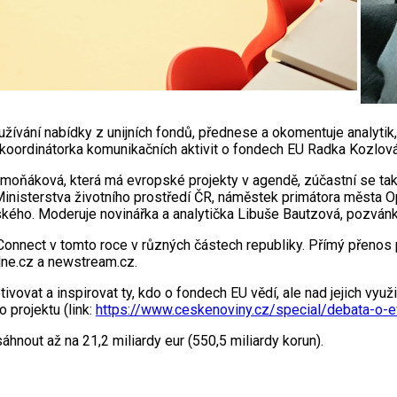
užívání nabídky z unijních fondů, přednese a okomentuje analytik
 koordinátorka komunikačních aktivit o fondech EU Radka Kozlová
imoňáková, která má evropské projekty v agendě, zúčastní se tak
inisterstva životního prostředí ČR, náměstek primátora města O
vského. Moderuje novinářka a analytička Libuše Bautzová, pozván
K Connect v tomto roce v různých částech republiky. Přímý přeno
aktualne.cz a newstream.cz.
ivovat a inspirovat ty, kdo o fondech EU vědí, ale nad jejich vy
projektu (link:
https://www.ceskenoviny.cz/special/debata-o-
ut až na 21,2 miliardy eur (550,5 miliardy korun).