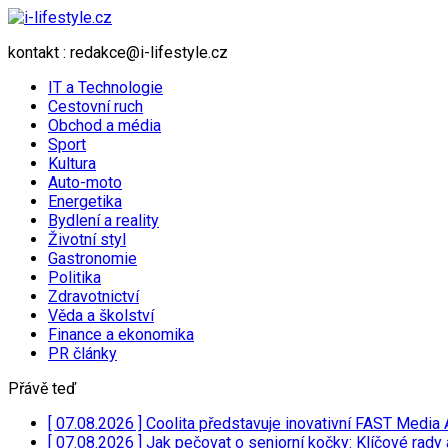
kontakt : redakce@i-lifestyle.cz
IT a Technologie
Cestovní ruch
Obchod a média
Sport
Kultura
Auto-moto
Energetika
Bydlení a reality
Životní styl
Gastronomie
Politika
Zdravotnictví
Věda a školství
Finance a ekonomika
PR články
Přávě teď
[ 07.08.2026 ]
Coolita představuje inovativní FAST Media 
[ 07.08.2026 ]
Jak pečovat o seniorní kočky: Klíčové rady 