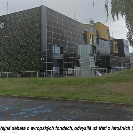
jná debata o evropských fondech, odvysílá už třetí z letošních č