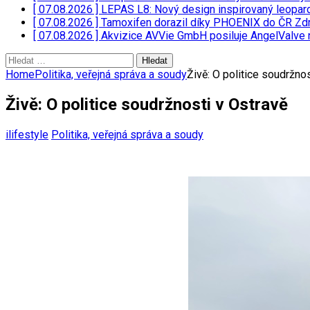
[ 07.08.2026 ]
LEPAS L8: Nový design inspirovaný leopar
[ 07.08.2026 ]
Tamoxifen dorazil díky PHOENIX do ČR
Zdr
[ 07.08.2026 ]
Akvizice AVVie GmbH posiluje AngelValve 
Vyhledávání
Home
Politika, veřejná správa a soudy
Živě: O politice soudržno
Živě: O politice soudržnosti v Ostravě
ilifestyle
Politika, veřejná správa a soudy