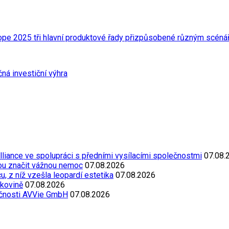
rope 2025 tři hlavní produktové řady přizpůsobené různým scéná
ná investiční výhra
Alliance ve spolupráci s předními vysílacími společnostmi
07.08.
ou značit vážnou nemoc
07.08.2026
, z níž vzešla leopardí estetika
07.08.2026
akovině
07.08.2026
ečnosti AVVie GmbH
07.08.2026