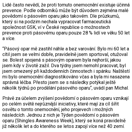
Lidé často nevědí, že proti tomuto onemocnění existuje účinná
prevence. Podle odborníků může být důvodem zejména malé
povědomí o pásovém oparu jako takovém. Dle průzkumů,
který si na podzim nechala vypracovat farmaceutická
společnost GSK, ví v České republice o možnostech
prevence proti pásovému oparu pouze 28 % lidí ve věku 50 let
a více.
“Pásový opar mě zastihl náhle a bez varování. Bylo mi 60 let a
cítil jsem se velmi dobře, pravidelně jsem sportoval, otužoval
se. Bolest spojená s pásovým oparem byla nejhorší, jakou
jsem kdy v životě zažil. Dva týdny jsem nemohl pracovat, byl
jsem omezený při každodenních činnostech i spánku. Naštěstí
mi bylo onemocnění diagnostikováno včas a byla mi nasazena
správná léčba. Přesto jsem se s následky potýkal ještě
několik týdnů po prodělání pásového oparu“, uvádí pan Michal.
Právě za účelem zvýšení povědomí o pásovém oparu vznikají
po celém světě nejrůznější iniciativy, které mají za cíl šířit
osvětu o tomto onemocnění, jeho projevech i možných
následcích. Jednou z nich je Týden povědomí o pásovém
oparu (Shingles Awareness Week), který se koná pravidelně
již několik let a do kterého se letos zapojí více než 40 zemí.