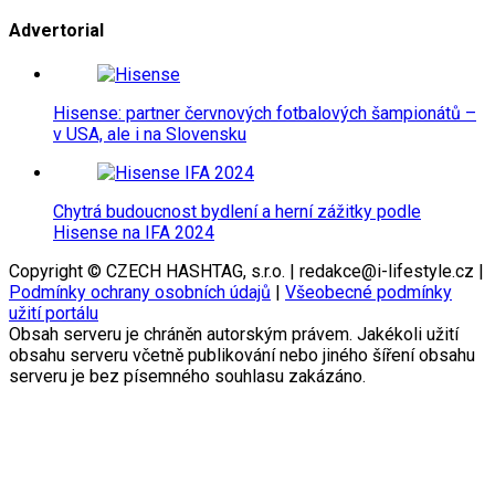
Advertorial
Hisense: partner červnových fotbalových šampionátů –
v USA, ale i na Slovensku
Chytrá budoucnost bydlení a herní zážitky podle
Hisense na IFA 2024
Copyright © CZECH HASHTAG, s.r.o. | redakce@i-lifestyle.cz |
Podmínky ochrany osobních údajů
|
Všeobecné podmínky
užití portálu
Obsah serveru je chráněn autorským právem. Jakékoli užití
obsahu serveru včetně publikování nebo jiného šíření obsahu
serveru je bez písemného souhlasu zakázáno.