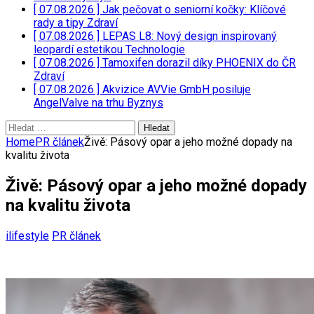
[ 07.08.2026 ]
Jak pečovat o seniorní kočky: Klíčové
rady a tipy
Zdraví
[ 07.08.2026 ]
LEPAS L8: Nový design inspirovaný
leopardí estetikou
Technologie
[ 07.08.2026 ]
Tamoxifen dorazil díky PHOENIX do ČR
Zdraví
[ 07.08.2026 ]
Akvizice AVVie GmbH posiluje
AngelValve na trhu
Byznys
Vyhledávání
Home
PR článek
Živě: Pásový opar a jeho možné dopady na
kvalitu života
Živě: Pásový opar a jeho možné dopady
na kvalitu života
ilifestyle
PR článek