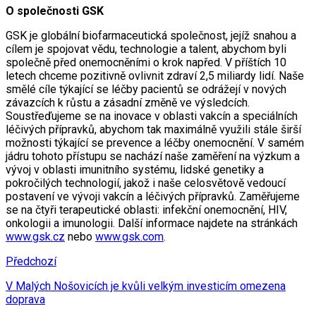
O společnosti GSK
GSK je globální biofarmaceutická společnost, jejíž snahou a
cílem je spojovat vědu, technologie a talent, abychom byli
společně před onemocněními o krok napřed. V příštích 10
letech chceme pozitivně ovlivnit zdraví 2,5 miliardy lidí. Naše
smělé cíle týkající se léčby pacientů se odrážejí v nových
závazcích k růstu a zásadní změně ve výsledcích.
Soustřeďujeme se na inovace v oblasti vakcín a speciálních
léčivých přípravků, abychom tak maximálně využili stále širší
možnosti týkající se prevence a léčby onemocnění. V samém
jádru tohoto přístupu se nachází naše zaměření na výzkum a
vývoj v oblasti imunitního systému, lidské genetiky a
pokročilých technologií, jakož i naše celosvětově vedoucí
postavení ve vývoji vakcín a léčivých přípravků. Zaměřujeme
se na čtyři terapeutické oblasti: infekční onemocnění, HIV,
onkologii a imunologii. Další informace najdete na stránkách
www.gsk.cz
nebo
www.gsk.com
.
Předchozí
V Malých Nošovicích je kvůli velkým investicím omezena
doprava