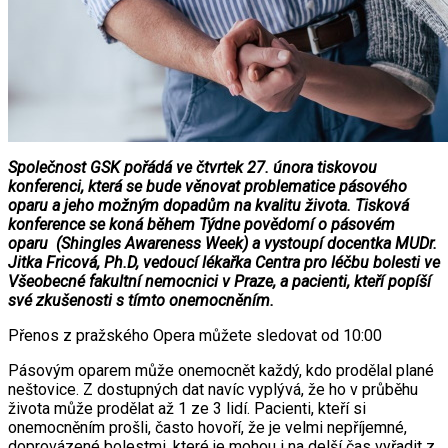
Společnost GSK pořádá ve čtvrtek 27. února tiskovou
konferenci, která se bude věnovat problematice pásového
oparu a jeho možným dopadům na kvalitu života. Tisková
konference se koná během Týdne povědomí o pásovém
oparu (Shingles Awareness Week) a vystoupí docentka MUDr.
Jitka Fricová, Ph.D, vedoucí lékařka Centra pro léčbu bolesti ve
Všeobecné fakultní nemocnici v Praze, a pacienti, kteří popíší
své zkušenosti s tímto onemocněním.
Přenos z pražského Opera můžete sledovat od 10:00
Pásovým oparem může onemocnět každý, kdo prodělal plané
neštovice. Z dostupných dat navíc vyplývá, že ho v průběhu
života může prodělat až 1 ze 3 lidí. Pacienti, kteří si
onemocněním prošli, často hovoří, že je velmi nepříjemné,
doprovázené bolestmi, které je mohou i na delší čas vyřadit z