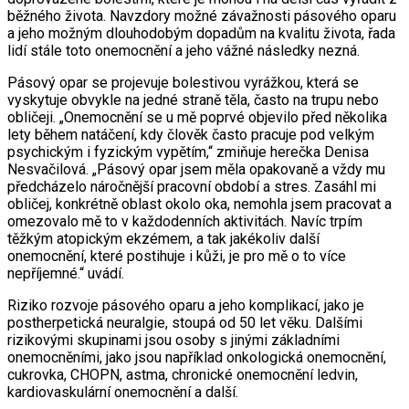
běžného života. Navzdory možné závažnosti pásového oparu
a jeho možným dlouhodobým dopadům na kvalitu života, řada
lidí stále toto onemocnění a jeho vážné následky nezná.
Pásový opar se projevuje bolestivou vyrážkou, která se
vyskytuje obvykle na jedné straně těla, často na trupu nebo
obličeji. „Onemocnění se u mě poprvé objevilo před několika
lety během natáčení, kdy člověk často pracuje pod velkým
psychickým i fyzickým vypětím,“ zmiňuje herečka Denisa
Nesvačilová. „Pásový opar jsem měla opakovaně a vždy mu
předcházelo náročnější pracovní období a stres. Zasáhl mi
obličej, konkrétně oblast okolo oka, nemohla jsem pracovat a
omezovalo mě to v každodenních aktivitách. Navíc trpím
těžkým atopickým ekzémem, a tak jakékoliv další
onemocnění, které postihuje i kůži, je pro mě o to více
nepříjemné.“ uvádí.
Riziko rozvoje pásového oparu a jeho komplikací, jako je
postherpetická neuralgie, stoupá od 50 let věku. Dalšími
rizikovými skupinami jsou osoby s jinými základními
onemocněními, jako jsou například onkologická onemocnění,
cukrovka, CHOPN, astma, chronické onemocnění ledvin,
kardiovaskulární onemocnění a další.