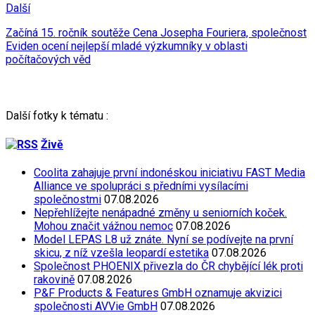
Další
Začíná 15. ročník soutěže Cena Josepha Fouriera, společnost
Eviden ocení nejlepší mladé výzkumníky v oblasti
počítačových věd
Další fotky k tématu :
Živě
Coolita zahajuje první indonéskou iniciativu FAST Media
Alliance ve spolupráci s předními vysílacími
společnostmi
07.08.2026
Nepřehlížejte nenápadné změny u seniorních koček.
Mohou značit vážnou nemoc
07.08.2026
Model LEPAS L8 už znáte. Nyní se podívejte na první
skicu, z níž vzešla leopardí estetika
07.08.2026
Společnost PHOENIX přivezla do ČR chybějící lék proti
rakovině
07.08.2026
P&F Products & Features GmbH oznamuje akvizici
společnosti AVVie GmbH
07.08.2026