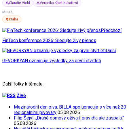
Claudie Viohl
Veronika Khek Kubařová
MÍSTA
Praha
Předchozí
FinTech konference 2026: Sledujte živý přenos
Další
GEVORKYAN oznamuje výsledky za první čtvrtletí
Další fotky k tématu :
Živě
Mezinárodní den piva: BILLA spolupracuje s více než 20
regionálními pivovary
05.08.2026
Filip Šejvl: „Druhé domovy ožívají, pravidla ale zaspala.“
05.08.2026
Největší běžecko-canicrossová událost podzimu míří k