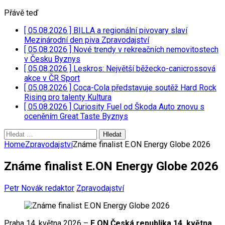
Přávě teď
[ 05.08.2026 ]
BILLA a regionální pivovary slaví
Mezinárodní den piva
Zpravodajství
[ 05.08.2026 ]
Nové trendy v rekreačních nemovitostech
v Česku
Byznys
[ 05.08.2026 ]
Leskros: Největší běžecko-canicrossová
akce v ČR
Sport
[ 05.08.2026 ]
Coca-Cola představuje soutěž Hard Rock
Rising pro talenty
Kultura
[ 05.08.2026 ]
Curiosity Fuel od Škoda Auto znovu s
oceněním Great Taste
Byznys
Vyhledávání
Home
Zpravodajství
Známe finalist E.ON Energy Globe 2026
Známe finalist E.ON Energy Globe 2026
Petr Novák redaktor
Zpravodajství
Praha 14. května 2026 –
E.ON Česká republika 14. května