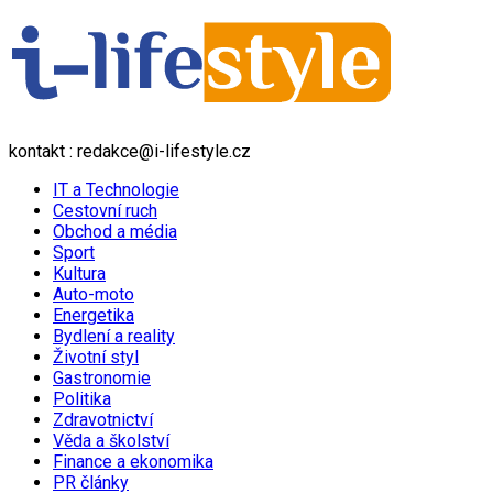
kontakt : redakce@i-lifestyle.cz
IT a Technologie
Cestovní ruch
Obchod a média
Sport
Kultura
Auto-moto
Energetika
Bydlení a reality
Životní styl
Gastronomie
Politika
Zdravotnictví
Věda a školství
Finance a ekonomika
PR články