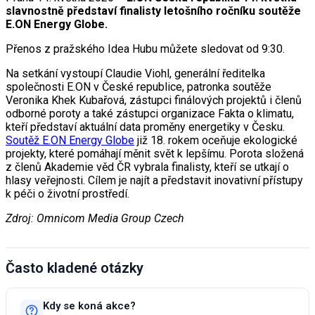
slavnostně představí finalisty letošního ročníku soutěže
E.ON Energy Globe.
Přenos z pražského Idea Hubu můžete sledovat od 9:30.
Na setkání vystoupí Claudie Viohl, generální ředitelka
společnosti E.ON v České republice, patronka soutěže
Veronika Khek Kubařová, zástupci finálových projektů i členů
odborné poroty a také zástupci organizace Fakta o klimatu,
kteří představí aktuální data proměny energetiky v Česku.
Soutěž E.ON Energy Globe
již 18. rokem oceňuje ekologické
projekty, které pomáhají měnit svět k lepšímu. Porota složená
z členů Akademie věd ČR vybrala finalisty, kteří se utkají o
hlasy veřejnosti. Cílem je najít a představit inovativní přístupy
k péči o životní prostředí.
Zdroj: Omnicom Media Group Czech
Často kladené otázky
Kdy se koná akce?