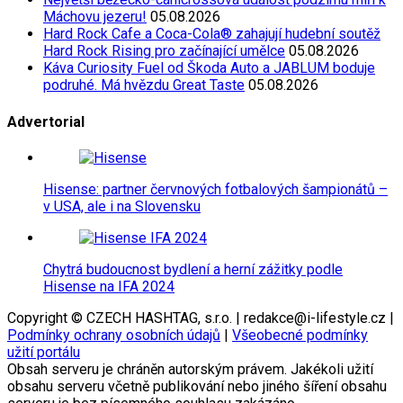
Máchovu jezeru!
05.08.2026
Hard Rock Cafe a Coca-Cola® zahajují hudební soutěž
Hard Rock Rising pro začínající umělce
05.08.2026
Káva Curiosity Fuel od Škoda Auto a JABLUM boduje
podruhé. Má hvězdu Great Taste
05.08.2026
Advertorial
Hisense: partner červnových fotbalových šampionátů –
v USA, ale i na Slovensku
Chytrá budoucnost bydlení a herní zážitky podle
Hisense na IFA 2024
Copyright © CZECH HASHTAG, s.r.o. | redakce@i-lifestyle.cz |
Podmínky ochrany osobních údajů
|
Všeobecné podmínky
užití portálu
Obsah serveru je chráněn autorským právem. Jakékoli užití
obsahu serveru včetně publikování nebo jiného šíření obsahu