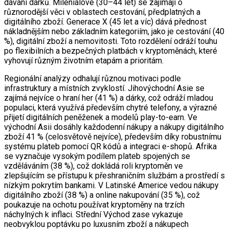
dávání dárků. Mileniálové (30–44 let) se zajímají o
různorodější věci v oblastech cestování, předplatných a
digitálního zboží. Generace X (45 let a víc) dává přednost
nákladnějším nebo základním kategoriím, jako je cestování (40
%), digitální zboží a nemovitosti. Toto rozdělení odráží touhu
po flexibilních a bezpečných platbách v kryptoměnách, které
vyhovují různým životním etapám a prioritám.
Regionální analýzy odhalují různou motivaci podle
infrastruktury a místních zvyklostí. Jihovýchodní Asie se
zajímá nejvíce o hraní her (41 %) a dárky, což odráží mladou
populaci, která využívá především chytré telefony, a výrazné
přijetí digitálních peněženek a modelů play-to-earn. Ve
východní Asii dosáhly každodenní nákupy a nákupy digitálního
zboží 41 % (celosvětově nejvíce), především díky robustnímu
systému plateb pomocí QR kódů a integraci e-shopů. Afrika
se vyznačuje vysokým podílem plateb spojených se
vzděláváním (38 %), což dokládá roli kryptoměn ve
zlepšujícím se přístupu k přeshraničním službám a prostředí s
nízkým pokrytím bankami. V Latinské Americe vedou nákupy
digitálního zboží (38 %) a online nakupování (35 %), což
poukazuje na ochotu používat kryptoměny na trzích
náchylných k inflaci. Střední Východ zase vykazuje
neobvyklou poptávku po luxusním zboží a nákupech