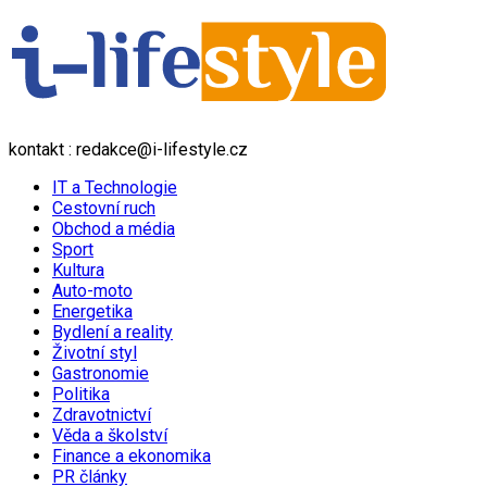
kontakt : redakce@i-lifestyle.cz
IT a Technologie
Cestovní ruch
Obchod a média
Sport
Kultura
Auto-moto
Energetika
Bydlení a reality
Životní styl
Gastronomie
Politika
Zdravotnictví
Věda a školství
Finance a ekonomika
PR články