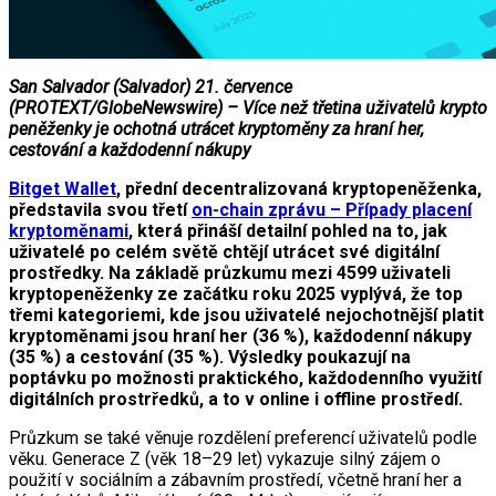
San Salvador (Salvador) 21. července
(PROTEXT/GlobeNewswire) – Více než třetina uživatelů krypto
peněženky je ochotná utrácet kryptoměny za hraní her,
cestování a každodenní nákupy
Bitget Wallet
, přední decentralizovaná kryptopeněženka,
představila svou třetí
on-chain zprávu – Případy placení
kryptoměnami
, která přináší detailní pohled na to, jak
uživatelé po celém světě chtějí utrácet své digitální
prostředky. Na základě průzkumu mezi 4599 uživateli
kryptopeněženky ze začátku roku 2025 vyplývá, že top
třemi kategoriemi, kde jsou uživatelé nejochotnější platit
kryptoměnami jsou hraní her (36 %), každodenní nákupy
(35 %) a cestování (35 %). Výsledky poukazují na
poptávku po možnosti praktického, každodenního využití
digitálních prostrředků, a to v online i offline prostředí.
Průzkum se také věnuje rozdělení preferencí uživatelů podle
věku. Generace Z (věk 18–29 let) vykazuje silný zájem o
použití v sociálním a zábavním prostředí, včetně hraní her a