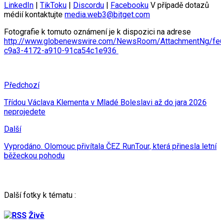
LinkedIn
|
TikToku
|
Discordu
|
Facebooku
V případě dotazů
médií kontaktujte
media.web3@bitget.com
Fotografie k tomuto oznámení je k dispozici na adrese
http://www.globenewswire.com/NewsRoom/AttachmentNg/fe
c9a3-4172-a910-91ca54c1e936
Předchozí
Třídou Václava Klementa v Mladé Boleslavi až do jara 2026
neprojedete
Další
Vyprodáno. Olomouc přivítala ČEZ RunTour, která přinesla letní
běžeckou pohodu
Další fotky k tématu :
Živě