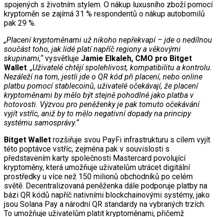
spojených s životním stylem. O nákup luxusního zboží pomocí
kryptoměn se zajímá 31 % respondentů o nákup autobomilů
pak 29 %.
„Placení kryptoměnami už nikoho nepřekvapí – jde o nedílnou
součást toho, jak lidé platí napříč regiony a věkovými
skupinami,“
vysvětluje
Jamie Elkaleh, CMO pro Bitget
Wallet
.
„Uživatelé chtějí spolehlivost, kompatibilitu a kontrolu.
Nezáleží na tom, jestli jde o QR kód při placení, nebo online
platbu pomocí stablecoinů, uživatelé očekávají, že placení
kryptoměnami by mělo být stejně pohodlné jako platba v
hotovosti. Výzvou pro peněženky je pak tomuto očekávání
vyjít vstříc, aniž by to mělo negativní dopady na principy
systému samosprávy.“
Bitget Wallet
rozšiřuje svou PayFi infrastrukturu s cílem vyjít
této poptávce vstříc, zejména pak v souvislosti s
představením karty společnosti Mastercard povolující
kryptoměny, která umožňuje uživatelům utrácet digitální
prostředky u více než 150 milionů obchodníků po celém
světě. Decentralizovaná peněženka dále podporuje platby na
bázi QR kódů napříč nativními blockchainovými systémy, jako
jsou Solana Pay a národní QR standardy na vybraných trzích.
To umožňuje uživatelům platit kryptoměnami, přičemž