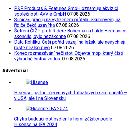
P&F Products & Features GmbH oznamuje akvizici
společnosti AVVie GmbH
07.08.2026
Silničáři pracují na vytíženém průtahu Skuhrovem, na
řidiče čeká uzavírka
07.08.2026
Šetření ČIŽP proti Rideře Bohemia na haldě Heřmanice
skončilo, bylo nezákonné
07.08.2026
Data Rohlíku: Češi pořád sázejí na ležák, ale nejrychleji
roste nealko pivo
07.08.2026
Konec rozmazávání nečistot: Objevte mop, který čistí
výhradně čistou vodou.
07.08.2026
Advertorial
Hisense: partner červnových fotbalových šampionátů –
v USA, ale i na Slovensku
Chytrá budoucnost bydlení a herní zážitky podle
Hisense na IFA 2024