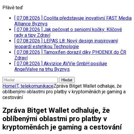
Přávě teď
[ 07.08.2026 ]
Coolita představuje inovativní FAST Media
Alliance
Byznys
[ 07.08.2026 ]
Jak pečovat o seniorní kočky: Klíčové
rady a tipy
Zdraví
[ 07.08.2026 ]
LEPAS L8: Nový design inspirovaný
leopardí estetikou
Technologie
[ 07.08.2026 ]
Tamoxifen dorazil díky PHOENIX do ČR
Zdraví
[ 07.08.2026 ]
Akvizice AVVie GmbH posiluje
AngelValve na trhu
Byznys
Vyhledávání
Home
IT, telekomunikace
Zpráva Bitget Wallet odhaluje, že
oblíbenými oblastmi pro platby v kryptoměnách je gaming a
cestování
Zpráva Bitget Wallet odhaluje, že
oblíbenými oblastmi pro platby v
kryptoměnách je gaming a cestování