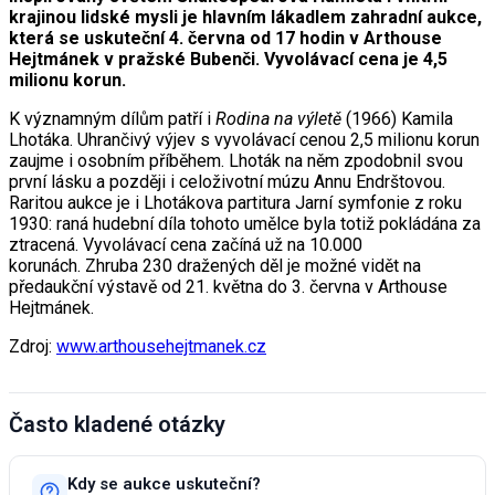
krajinou lidské mysli je hlavním lákadlem zahradní aukce,
která se uskuteční 4. června od 17 hodin v Arthouse
Hejtmánek v pražské Bubenči. Vyvolávací cena je 4,5
milionu korun.
K významným dílům patří i
Rodina na výletě
(1966) Kamila
Lhotáka. Uhrančivý výjev s vyvolávací cenou 2,5 milionu korun
zaujme i osobním příběhem. Lhoták na něm zpodobnil svou
první lásku a později i celoživotní múzu Annu Endrštovou.
Raritou aukce je i Lhotákova partitura Jarní symfonie z roku
1930: raná hudební díla tohoto umělce byla totiž pokládána za
ztracená. Vyvolávací cena začíná už na 10.000
korunách. Zhruba 230 dražených děl je možné vidět na
předaukční výstavě od 21. května do 3. června v Arthouse
Hejtmánek.
Zdroj:
www.arthousehejtmanek.cz
Často kladené otázky
Kdy se aukce uskuteční?