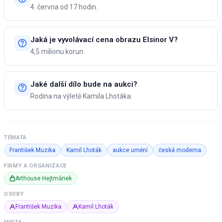
4. června od 17 hodin.
Jaká je vyvolávací cena obrazu Elsinor V?
4,5 milionu korun.
Jaké další dílo bude na aukci?
Rodina na výletě Kamila Lhotáka.
TÉMATA
František Muzika
Kamil Lhoták
aukce umění
česká moderna
FIRMY A ORGANIZACE
Arthouse Hejtmánek
OSOBY
František Muzika
Kamil Lhoták