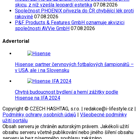
skicu, z níž vzešla leopardí estetika
07.08.2026
Společnost PHOENIX přivezla do ČR chybějící lék proti
rakovině
07.08.2026
P&F Products & Features GmbH oznamuje akvizici
společnosti AVVie GmbH
07.08.2026
Advertorial
Hisense: partner červnových fotbalových šampionátů –
v USA, ale i na Slovensku
Chytrá budoucnost bydlení a herní zážitky podle
Hisense na IFA 2024
Copyright © CZECH HASHTAG, s.r.o. | redakce@i-lifestyle.cz |
Podmínky ochrany osobních údajů
|
Všeobecné podmínky
užití portálu
Obsah serveru je chráněn autorským právem. Jakékoli užití
obsahu serveru včetně publikování nebo jiného šíření obsahu
serveru je bez písemného souhlasu zakázáno.