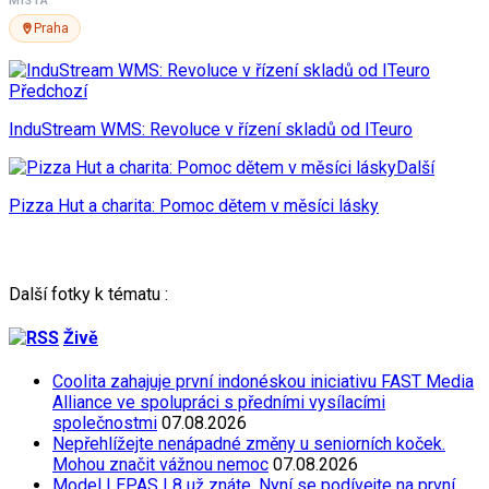
MÍSTA
Praha
Předchozí
InduStream WMS: Revoluce v řízení skladů od ITeuro
Další
Pizza Hut a charita: Pomoc dětem v měsíci lásky
Další fotky k tématu :
Živě
Coolita zahajuje první indonéskou iniciativu FAST Media
Alliance ve spolupráci s předními vysílacími
společnostmi
07.08.2026
Nepřehlížejte nenápadné změny u seniorních koček.
Mohou značit vážnou nemoc
07.08.2026
Model LEPAS L8 už znáte. Nyní se podívejte na první