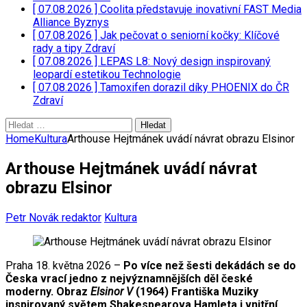
[ 07.08.2026 ]
Coolita představuje inovativní FAST Media
Alliance
Byznys
[ 07.08.2026 ]
Jak pečovat o seniorní kočky: Klíčové
rady a tipy
Zdraví
[ 07.08.2026 ]
LEPAS L8: Nový design inspirovaný
leopardí estetikou
Technologie
[ 07.08.2026 ]
Tamoxifen dorazil díky PHOENIX do ČR
Zdraví
Vyhledávání
Home
Kultura
Arthouse Hejtmánek uvádí návrat obrazu Elsinor
Arthouse Hejtmánek uvádí návrat
obrazu Elsinor
Petr Novák redaktor
Kultura
Praha 18. května 2026 –
Po více než šesti dekádách se do
Česka vrací jedno z nejvýznamnějších děl české
moderny. Obraz
Elsinor V
(1964) Františka Muziky
inspirovaný světem Shakespearova Hamleta i vnitřní