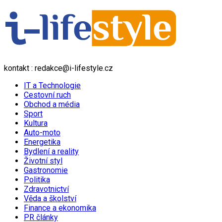
kontakt : redakce@i-lifestyle.cz
IT a Technologie
Cestovní ruch
Obchod a média
Sport
Kultura
Auto-moto
Energetika
Bydlení a reality
Životní styl
Gastronomie
Politika
Zdravotnictví
Věda a školství
Finance a ekonomika
PR články