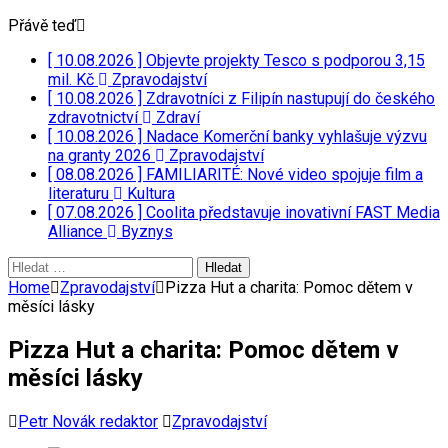
Přávě teď
[ 10.08.2026 ]
Objevte projekty Tesco s podporou 3,15
mil. Kč
Zpravodajství
[ 10.08.2026 ]
Zdravotníci z Filipín nastupují do českého
zdravotnictví
Zdraví
[ 10.08.2026 ]
Nadace Komerční banky vyhlašuje výzvu
na granty 2026
Zpravodajství
[ 08.08.2026 ]
FAMILIARITÉ: Nové video spojuje film a
literaturu
Kultura
[ 07.08.2026 ]
Coolita představuje inovativní FAST Media
Alliance
Byznys
Vyhledávání
Home
Zpravodajství
Pizza Hut a charita: Pomoc dětem v
měsíci lásky
Pizza Hut a charita: Pomoc dětem v
měsíci lásky
Petr Novák redaktor
Zpravodajství