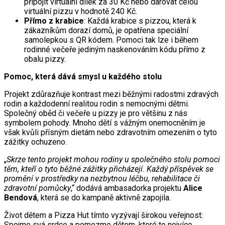
připojit virtuální dílek za 30 Kč nebo darovat celou
virtuální pizzu v hodnotě 240 Kč.
Přímo z krabice
: Každá krabice s pizzou, která k
zákazníkům dorazí domů, je opatřena speciální
samolepkou s QR kódem. Pomoci tak lze i během
rodinné večeře jediným naskenováním kódu přímo z
obalu pizzy.
Pomoc, která dává smysl u každého stolu
Projekt zdůrazňuje kontrast mezi běžnými radostmi zdravých
rodin a každodenní realitou rodin s nemocnými dětmi.
Společný oběd či večeře u pizzy je pro většinu z nás
symbolem pohody. Mnoho dětí s vážným onemocněním je
však kvůli přísným dietám nebo zdravotním omezením o tyto
zážitky ochuzeno.
„
Skrze tento projekt mohou rodiny u společného stolu pomoci
těm, kteří o tyto běžné zážitky přicházejí. Každý příspěvek se
promění v prostředky na nezbytnou léčbu, rehabilitace či
zdravotní pomůcky
,“ dodává ambasadorka projektu
Alice
Bendová
, která se do kampaně aktivně zapojila.
Život dětem a Pizza Hut tímto vyzývají širokou veřejnost:
Spojme svá srdce a pomozme dětem, které to nejvíce