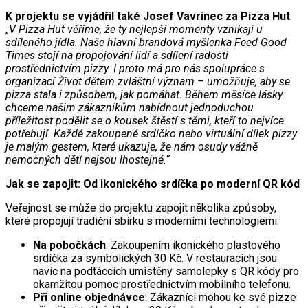
K projektu se vyjádřil také Josef Vavrinec za Pizza Hut
:
„
V Pizza Hut věříme, že ty nejlepší momenty vznikají u
sdíleného jídla. Naše hlavní brandová myšlenka Feed Good
Times stojí na propojování lidí a sdílení radosti
prostřednictvím pizzy. I proto má pro nás spolupráce s
organizací Život dětem zvláštní význam – umožňuje, aby se
pizza stala i způsobem, jak pomáhat. Během měsíce lásky
chceme našim zákazníkům nabídnout jednoduchou
příležitost podělit se o kousek štěstí s těmi, kteří to nejvíce
potřebují. Každé zakoupené srdíčko nebo virtuální dílek pizzy
je malým gestem, které ukazuje, že nám osudy vážně
nemocných dětí nejsou lhostejné.“
Jak se zapojit: Od ikonického srdíčka po moderní QR kód
Veřejnost se může do projektu zapojit několika způsoby,
které propojují tradiční sbírku s moderními technologiemi:
Na pobočkách
: Zakoupením ikonického plastového
srdíčka za symbolických 30 Kč. V restauracích jsou
navíc na podtáccích umístěny samolepky s QR kódy pro
okamžitou pomoc prostřednictvím mobilního telefonu.
Při online objednávce
: Zákazníci mohou ke své pizze