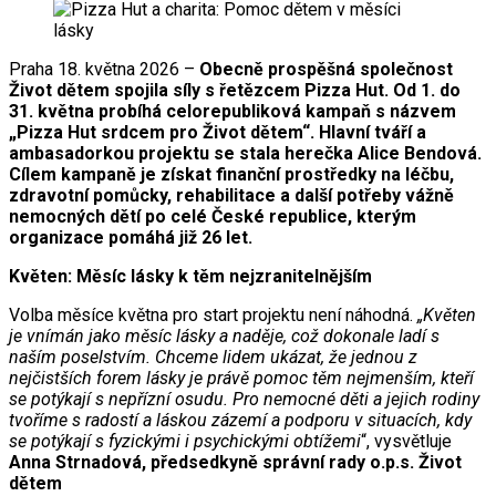
Praha 18. května 2026 –
Obecně prospěšná společnost
Život dětem spojila síly s řetězcem Pizza Hut. Od 1. do
31. května probíhá celorepubliková kampaň s názvem
„Pizza Hut srdcem pro Život dětem“. Hlavní tváří a
ambasadorkou projektu se stala herečka Alice Bendová.
Cílem kampaně je získat finanční prostředky na léčbu,
zdravotní pomůcky, rehabilitace a další potřeby vážně
nemocných dětí po celé České republice, kterým
organizace pomáhá již 26 let.
Květen: Měsíc lásky k těm nejzranitelnějším
Volba měsíce května pro start projektu není náhodná.
„Květen
je vnímán jako měsíc lásky a naděje, což dokonale ladí s
naším poselstvím. Chceme lidem ukázat, že jednou z
nejčistších forem lásky je právě pomoc těm nejmenším, kteří
se potýkají s nepřízní osudu. Pro nemocné děti a jejich rodiny
tvoříme s radostí a láskou zázemí a podporu v situacích, kdy
se potýkají s fyzickými i psychickými obtížemi
“, vysvětluje
Anna Strnadová, předsedkyně správní rady o.p.s. Život
dětem