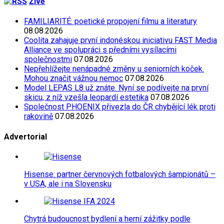
Živě
FAMILIARITÉ: poetické propojení filmu a literatury
08.08.2026
Coolita zahajuje první indonéskou iniciativu FAST Media
Alliance ve spolupráci s předními vysílacími
společnostmi
07.08.2026
Nepřehlížejte nenápadné změny u seniorních koček.
Mohou značit vážnou nemoc
07.08.2026
Model LEPAS L8 už znáte. Nyní se podívejte na první
skicu, z níž vzešla leopardí estetika
07.08.2026
Společnost PHOENIX přivezla do ČR chybějící lék proti
rakovině
07.08.2026
Advertorial
Hisense: partner červnových fotbalových šampionátů –
v USA, ale i na Slovensku
Chytrá budoucnost bydlení a herní zážitky podle