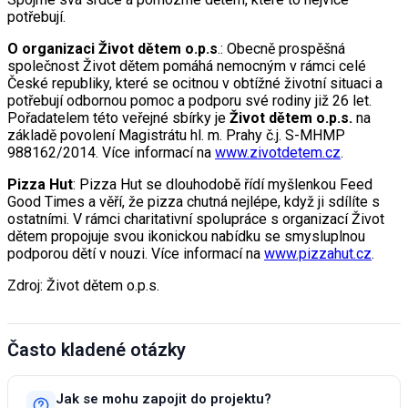
potřebují.
O organizaci Život dětem o.p.s
.: Obecně prospěšná
společnost Život dětem pomáhá nemocným v rámci celé
České republiky, které se ocitnou v obtížné životní situaci a
potřebují odbornou pomoc a podporu své rodiny již 26 let.
Pořadatelem této veřejné sbírky je
Život dětem o.p.s.
na
základě povolení Magistrátu hl. m. Prahy č.j. S-MHMP
988162/2014. Více informací na
www.zivotdetem.cz
.
Pizza Hut
: Pizza Hut se dlouhodobě řídí myšlenkou Feed
Good Times a věří, že pizza chutná nejlépe, když ji sdílíte s
ostatními. V rámci charitativní spolupráce s organizací Život
dětem propojuje svou ikonickou nabídku se smysluplnou
podporou dětí v nouzi. Více informací na
www.pizzahut.cz
.
Zdroj: Život dětem o.p.s.
Často kladené otázky
Jak se mohu zapojit do projektu?