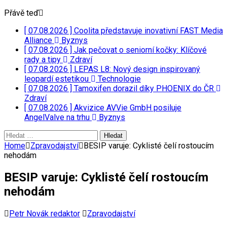
Přávě teď
[ 07.08.2026 ]
Coolita představuje inovativní FAST Media
Alliance
Byznys
[ 07.08.2026 ]
Jak pečovat o seniorní kočky: Klíčové
rady a tipy
Zdraví
[ 07.08.2026 ]
LEPAS L8: Nový design inspirovaný
leopardí estetikou
Technologie
[ 07.08.2026 ]
Tamoxifen dorazil díky PHOENIX do ČR
Zdraví
[ 07.08.2026 ]
Akvizice AVVie GmbH posiluje
AngelValve na trhu
Byznys
Vyhledávání
Home
Zpravodajství
BESIP varuje: Cyklisté čelí rostoucím
nehodám
BESIP varuje: Cyklisté čelí rostoucím
nehodám
Petr Novák redaktor
Zpravodajství