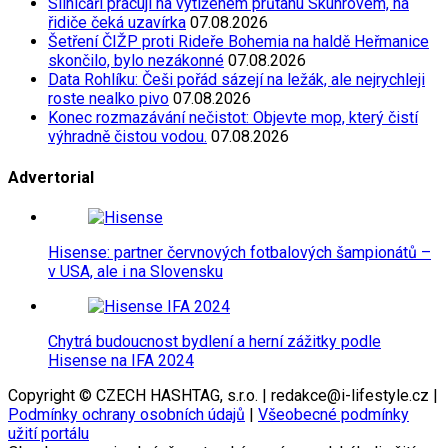
Silničáři pracují na vytíženém průtahu Skuhrovem, na
řidiče čeká uzavírka
07.08.2026
Šetření ČIŽP proti Rideře Bohemia na haldě Heřmanice
skončilo, bylo nezákonné
07.08.2026
Data Rohlíku: Češi pořád sázejí na ležák, ale nejrychleji
roste nealko pivo
07.08.2026
Konec rozmazávání nečistot: Objevte mop, který čistí
výhradně čistou vodou.
07.08.2026
Advertorial
Hisense: partner červnových fotbalových šampionátů –
v USA, ale i na Slovensku
Chytrá budoucnost bydlení a herní zážitky podle
Hisense na IFA 2024
Copyright © CZECH HASHTAG, s.r.o. | redakce@i-lifestyle.cz |
Podmínky ochrany osobních údajů
|
Všeobecné podmínky
užití portálu