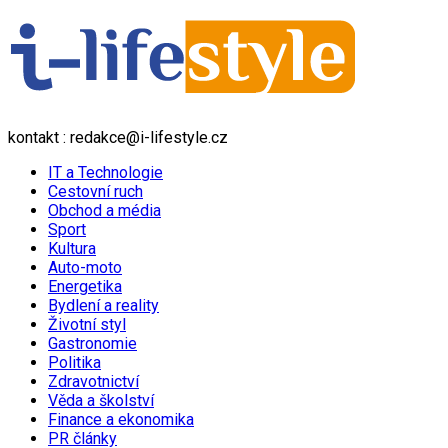
kontakt : redakce@i-lifestyle.cz
IT a Technologie
Cestovní ruch
Obchod a média
Sport
Kultura
Auto-moto
Energetika
Bydlení a reality
Životní styl
Gastronomie
Politika
Zdravotnictví
Věda a školství
Finance a ekonomika
PR články