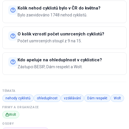
Kolik nehod cyklistů bylo v ČR do května?
Bylo zaevidováno 1748 nehod cyklistů.
O kolik vzrostl počet usmrcených cyklistů?
Počet usmrcených stoupl z 9 na 15.
Kdo apeluje na ohleduplnost v cyklistice?
Zástupci BESIP, Dám respekt a Wolt.
TÉMATA
nehody cyklistů
ohleduplnost
vzdělávání
Dám respekt
Wolt
FIRMY A ORGANIZACE
Wolt
OSOBY