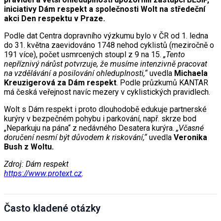
iniciativy Dám respekt a společnosti Wolt na středeční
akci Den respektu v Praze.
Podle dat Centra dopravního výzkumu bylo v ČR od 1. ledna
do 31. května zaevidováno 1748 nehod cyklistů (meziročně o
191 více), počet usmrcených stoupl z 9 na 15.
„Tento
nepříznivý nárůst potvrzuje, že musíme intenzivně pracovat
na vzdělávání a posilování ohleduplnosti,“
uvedla
Michaela
Kreuzigerová za Dám respekt
. Podle průzkumů KANTAR
má česká veřejnost navíc mezery v cyklistických pravidlech.
Wolt s Dám respekt i proto dlouhodobě edukuje partnerské
kurýry v bezpečném pohybu i parkování, např. skrze bod
„Neparkuju na pána“ z nedávného Desatera kurýra.
„Včasné
doručení nesmí být důvodem k riskování,“
uvedla
Veronika
Bush z Woltu.
Zdroj: Dám respekt
https://www.protext.cz
.
Často kladené otázky