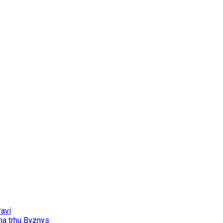
aví
na trhu
Byznys