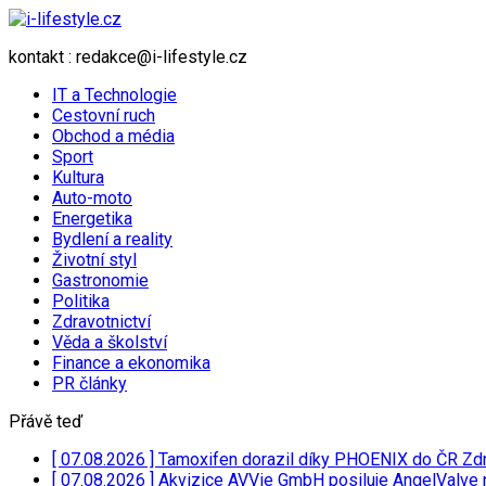
kontakt : redakce@i-lifestyle.cz
IT a Technologie
Cestovní ruch
Obchod a média
Sport
Kultura
Auto-moto
Energetika
Bydlení a reality
Životní styl
Gastronomie
Politika
Zdravotnictví
Věda a školství
Finance a ekonomika
PR články
Přávě teď
[ 07.08.2026 ]
Tamoxifen dorazil díky PHOENIX do ČR
Zdr
[ 07.08.2026 ]
Akvizice AVVie GmbH posiluje AngelValve 