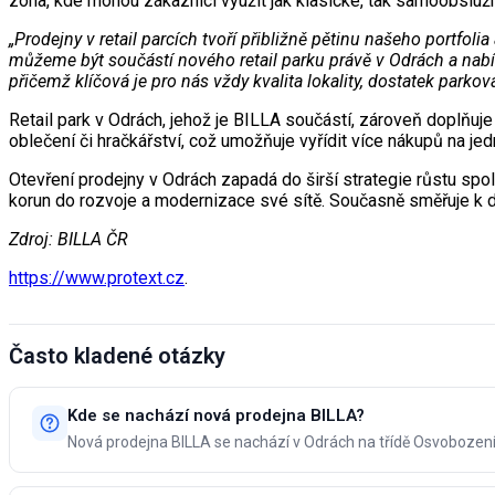
zóna, kde mohou zákazníci využít jak klasické, tak samoobsluž
„Prodejny v retail parcích tvoří přibližně pětinu našeho portfo
můžeme být součástí nového retail parku právě v Odrách a nab
přičemž klíčová je pro nás vždy kvalita lokality, dostatek parko
Retail park v Odrách, jehož je BILLA součástí, zároveň doplňuj
oblečení či hračkářství, což umožňuje vyřídit více nákupů na 
Otevření prodejny v Odrách zapadá do širší strategie růstu spol
korun do rozvoje a modernizace své sítě. Současně směřuje k d
Zdroj: BILLA ČR
https://www.protext.cz
.
Často kladené otázky
Kde se nachází nová prodejna BILLA?
Nová prodejna BILLA se nachází v Odrách na třídě Osvobození