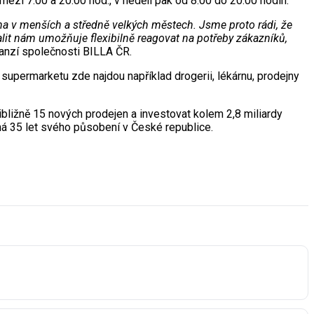
zi 7:00 a 20:00 hod., v neděli pak od 8:00 do 20:00 hodin.
éna v menších a středně velkých městech. Jsme proto rádi, že
it nám umožňuje flexibilně reagovat na potřeby zákazníků,
panzí společnosti BILLA ČR.
 supermarketu zde najdou například drogerii, lékárnu, prodejny
řibližně 15 nových prodejen a investovat kolem 2,8 miliardy
ná 35 let svého působení v České republice.