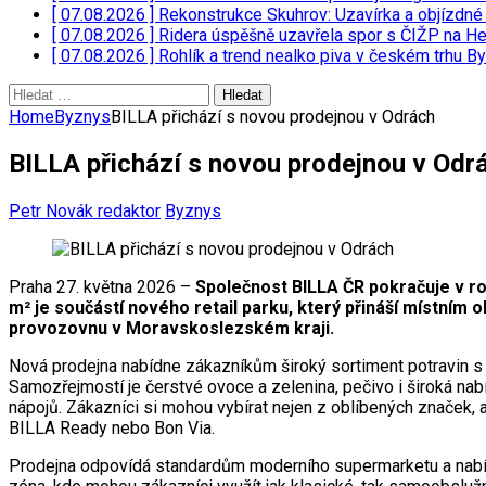
[ 07.08.2026 ]
Rekonstrukce Skuhrov: Uzavírka a objízdné 
[ 07.08.2026 ]
Ridera úspěšně uzavřela spor s ČIŽP na H
[ 07.08.2026 ]
Rohlík a trend nealko piva v českém trhu
By
Vyhledávání
Home
Byznys
BILLA přichází s novou prodejnou v Odrách
BILLA přichází s novou prodejnou v Odr
Petr Novák redaktor
Byznys
Praha 27. května 2026 –
Společnost BILLA ČR pokračuje v ro
m² je součástí nového retail parku, který přináší místním
provozovnu v Moravskoslezském kraji.
Nová prodejna nabídne zákazníkům široký sortiment potravin s 
Samozřejmostí je čerstvé ovoce a zelenina, pečivo i široká nabí
nápojů. Zákazníci si mohou vybírat nejen z oblíbených značek, 
BILLA Ready nebo Bon Via.
Prodejna odpovídá standardům moderního supermarketu a nabízí 