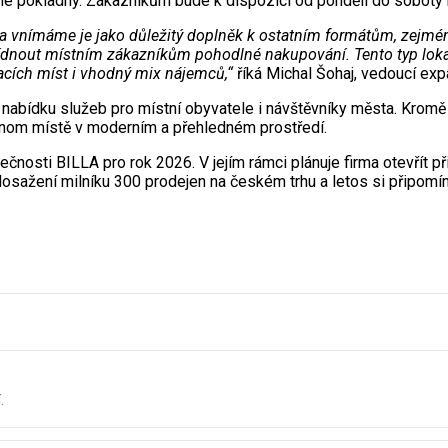
né pokladny. Zákazníkům bude k dispozici od pondělí do soboty me
lia a vnímáme je jako důležitý doplněk k ostatním formátům, zejm
ídnout místním zákazníkům pohodlné nakupování. Tento typ lokal
vacích míst i vhodný mix nájemců,“
říká Michal Šohaj, vedoucí ex
e nabídku služeb pro místní obyvatele i návštěvníky města. Kromě
jednom místě v moderním a přehledném prostředí.
ečnosti BILLA pro rok 2026. V jejím rámci plánuje firma otevřít p
osažení milníku 300 prodejen na českém trhu a letos si připomí
.