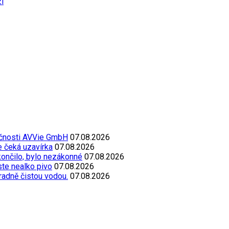
í
ečnosti AVVie GmbH
07.08.2026
e čeká uzavírka
07.08.2026
končilo, bylo nezákonné
07.08.2026
oste nealko pivo
07.08.2026
radně čistou vodou.
07.08.2026