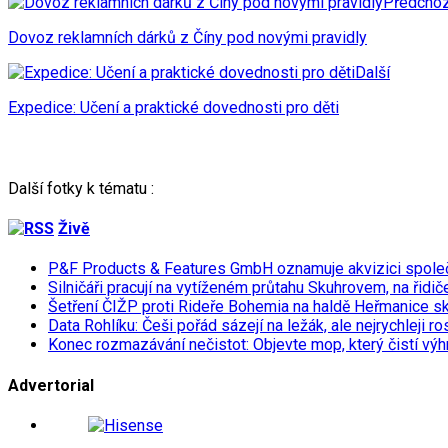
Předchoz
Dovoz reklamních dárků z Číny pod novými pravidly
Další
Expedice: Učení a praktické dovednosti pro děti
Další fotky k tématu :
Živě
P&F Products & Features GmbH oznamuje akvizici spol
Silničáři pracují na vytíženém průtahu Skuhrovem, na řidič
Šetření ČIŽP proti Rideře Bohemia na haldě Heřmanice s
Data Rohlíku: Češi pořád sázejí na ležák, ale nejrychleji r
Konec rozmazávání nečistot: Objevte mop, který čistí výh
Advertorial