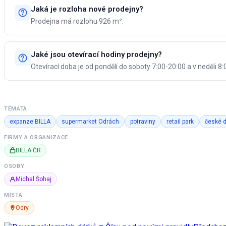
Jaká je rozloha nové prodejny?
Prodejna má rozlohu 926 m².
Jaké jsou otevírací hodiny prodejny?
Otevírací doba je od pondělí do soboty 7:00-20:00 a v neděli 8:
TÉMATA
expanze BILLA
supermarket Odrách
potraviny
retail park
české 
FIRMY A ORGANIZACE
BILLA ČR
OSOBY
Michal Šohaj
MÍSTA
Odry