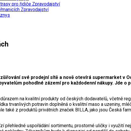
trasy pro řidiče
Zpravodajství
eřmanicích
Zpravodajství
znys
ách
zšiřování své prodejní sítě a nově otevírá supermarket v O
 obyvatelům pohodlné zázemí pro každodenní nákupy. Jde o p
důrazem na kvalitní produkty od českých dodavatelů, včetně reg
dka trvanlivých potravin doplněná o kvalitní maso a uzeniny, mléčn
ale také z produktů privátních značek BILLA, jako jsou Česká far
přehledné uspořádání sortimentu, prostorné uličky i využití nejm