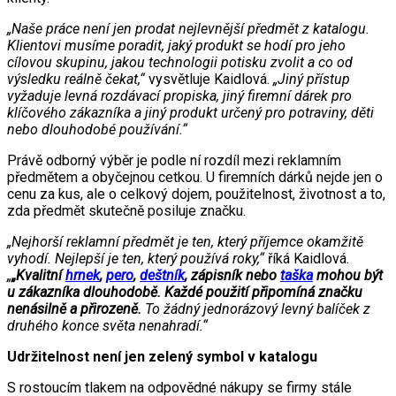
„Naše práce není jen prodat nejlevnější předmět z katalogu.
Klientovi musíme poradit, jaký produkt se hodí pro jeho
cílovou skupinu, jakou technologii potisku zvolit a co od
výsledku reálně čekat,“
vysvětluje Kaidlová.
„Jiný přístup
vyžaduje levná rozdávací propiska, jiný firemní dárek pro
klíčového zákazníka a jiný produkt určený pro potraviny, děti
nebo dlouhodobé používání.“
Právě odborný výběr je podle ní rozdíl mezi reklamním
předmětem a obyčejnou cetkou. U firemních dárků nejde jen o
cenu za kus, ale o celkový dojem, použitelnost, životnost a to,
zda předmět skutečně posiluje značku.
„Nejhorší reklamní předmět je ten, který příjemce okamžitě
vyhodí. Nejlepší je ten, který používá roky,“
říká Kaidlová.
„
„Kvalitní
hrnek
,
pero
,
deštník
, zápisník nebo
taška
mohou být
u zákazníka dlouhodobě. Každé použití připomíná značku
nenásilně a přirozeně.
To žádný jednorázový levný balíček z
druhého konce světa nenahradí.“
Udržitelnost není jen zelený symbol v katalogu
S rostoucím tlakem na odpovědné nákupy se firmy stále