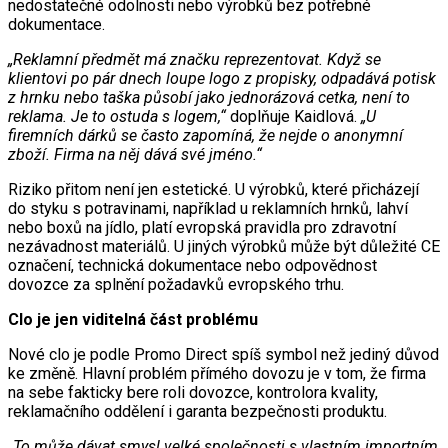
nedostatečné odolnosti nebo výrobků bez potřebné
dokumentace.
„Reklamní předmět má značku reprezentovat. Když se
klientovi po pár dnech loupe logo z propisky, odpadává potisk
z hrnku nebo taška působí jako jednorázová cetka, není to
reklama. Je to ostuda s logem,“
doplňuje Kaidlová.
„U
firemních dárků se často zapomíná, že nejde o anonymní
zboží. Firma na něj dává své jméno.“
Riziko přitom není jen estetické. U výrobků, které přicházejí
do styku s potravinami, například u reklamních hrnků, lahví
nebo boxů na jídlo, platí evropská pravidla pro zdravotní
nezávadnost materiálů. U jiných výrobků může být důležité CE
označení, technická dokumentace nebo odpovědnost
dovozce za splnění požadavků evropského trhu.
Clo je jen viditelná část problému
Nové clo je podle Promo Direct spíš symbol než jediný důvod
ke změně. Hlavní problém přímého dovozu je v tom, že firma
na sebe fakticky bere roli dovozce, kontrolora kvality,
reklamačního oddělení i garanta bezpečnosti produktu.
„To může dávat smysl velké společnosti s vlastním importním