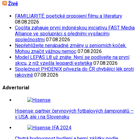
Živě
FAMILIARITÉ: poetické propojení filmu a literatury
08.08.2026
Coolita zahajuje první indonéskou iniciativu FAST Media
Alliance ve spolupráci s předními vysílacími
společnostmi
07.08.2026
Nepřehlížejte nenápadné změny u seniorních koček.
Mohou značit vážnou nemoc
07.08.2026
Model LEPAS L8 už znáte. Nyní se podívejte na první
skicu, z níž vzešla leopardí estetika
07.08.2026
Společnost PHOENIX přivezla do ČR chybějící lék proti
rakovině
07.08.2026
Advertorial
Hisense: partner červnových fotbalových šampionátů –
v USA, ale i na Slovensku
Chytrá budoucnost bydlení a herní zážitky podle