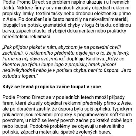
Podle Promo Direct se problém naplno ukazuje i u firemních
dárků. Některé firmy si v minulosti zkusily objednat reklamní
propisky, hrnky, textilní tašky nebo drobnou elektroniku přímo
z Asie. Po doručení ale často narazily na nekvalitní materiál,
loupající se potisk, gramatické chyby v logu či textu, odlišnou
barvu, zápach plastu, chybějící dokumentaci nebo prakticky
neřešitelnou reklamaci.
„Pak přijdou plakat k nám, abychom je na poslední chvíli
zachránili. U reklamního předmětu nejde jen o to, že je levný.
Firma na něj dává své jméno,“
doplňuje Kaidlová.
„Když se
klientovi po týdnu loupe logo z propisky, hrnek působí
nedůvěryhodně nebo je v potisku chyba, není to úspora. Je to
ostuda s logem.“
Když se levná propiska začne loupat v ruce
Podle Promo Direct se v posledních letech množí případy
firem, které zkusily objednat reklamní předměty přímo z Asie,
ale po doručení zjistily, že úspora byla spíš optická. Typickým
příkladem jsou reklamní propisky s pogumovaným soft-touch
povrchem, u nichž se levný povrch začne po krátké době lepit
nebo loupat. Podobné problémy se objevují u nekvalitního
potisku, zápachu materiálu, špatně zvolených barev,