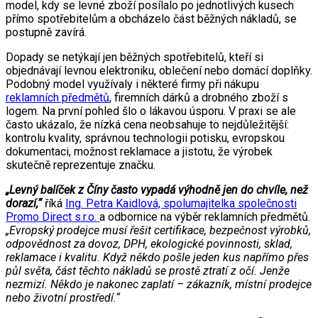
model, kdy se levné zboží posílalo po jednotlivých kusech
přímo spotřebitelům a obcházelo část běžných nákladů, se
postupně zavírá.
Dopady se netýkají jen běžných spotřebitelů, kteří si
objednávají levnou elektroniku, oblečení nebo domácí doplňky.
Podobný model využívaly i některé firmy při nákupu
reklamních předmětů
, firemních dárků a drobného zboží s
logem. Na první pohled šlo o lákavou úsporu. V praxi se ale
často ukázalo, že nízká cena neobsahuje to nejdůležitější:
kontrolu kvality, správnou technologii potisku, evropskou
dokumentaci, možnost reklamace a jistotu, že výrobek
skutečně reprezentuje značku.
„Levný balíček z Číny často vypadá výhodně jen do chvíle, než
dorazí,“
říká
Ing. Petra Kaidlová, spolumajitelka společnosti
Promo Direct s.r.o.
a odbornice na výběr reklamních předmětů.
„Evropský prodejce musí řešit certifikace, bezpečnost výrobků,
odpovědnost za dovoz, DPH, ekologické povinnosti, sklad,
reklamace i kvalitu. Když někdo pošle jeden kus napřímo přes
půl světa, část těchto nákladů se prostě ztratí z očí. Jenže
nezmizí. Někdo je nakonec zaplatí – zákazník, místní prodejce
nebo životní prostředí.“