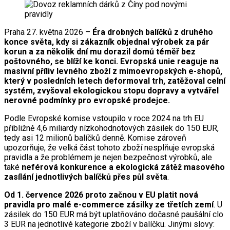
Praha 27. května 2026 –
Éra drobných balíčků z druhého
konce světa, kdy si zákazník objednal výrobek za pár
korun a za několik dní mu dorazil domů téměř bez
poštovného, se blíží ke konci. Evropská unie reaguje na
masivní příliv levného zboží z mimoevropských e-shopů,
který v posledních letech deformoval trh, zatěžoval celní
systém, zvyšoval ekologickou stopu dopravy a vytvářel
nerovné podmínky pro evropské prodejce.
Podle Evropské komise vstoupilo v roce 2024 na trh EU
přibližně 4,6 miliardy nízkohodnotových zásilek do 150 EUR,
tedy asi 12 milionů balíčků denně. Komise zároveň
upozorňuje, že velká část tohoto zboží nesplňuje evropská
pravidla a že problémem je nejen bezpečnost výrobků, ale
také
neférová konkurence a ekologická zátěž masového
zasílání jednotlivých balíčků přes půl světa
.
Od 1. července 2026 proto začnou v EU platit nová
pravidla pro malé e-commerce zásilky ze třetích zemí
. U
zásilek do 150 EUR má být uplatňováno dočasné paušální clo
3 EUR na jednotlivé kategorie zboží v balíčku. Jinými slovy: