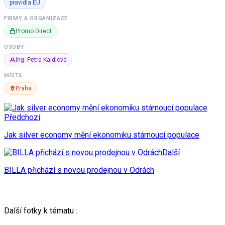
pravidla EU
FIRMY A ORGANIZACE
Promo Direct
OSOBY
Ing. Petra Kaidlová
MÍSTA
Praha
Předchozí
Jak silver economy mění ekonomiku stárnoucí populace
Další
BILLA přichází s novou prodejnou v Odrách
Další fotky k tématu :