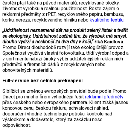
častěji ptají také na původ materiálů, recyklované složky,
životnost výrobku a reálnou použitelnost. Roste zájem o
reklamní předměty z rPET, recyklovaného papíru, bambusu,
korku, nerezu, recyklovaného hliníku nebo
kvalitního textilu
.
„Udržitelnost neznamená dát na produkt zelený lístek a tvářit
se ekologicky. Udržitelnost začíná tím, že výrobek má smysl,
dlouho vydrží a neskončí za dva dny v koši,“
říká Kaidlová.
Promo Direct dlouhodobě rozvíjí také ekologičtější provoz.
Společnost využívá vlastní fotovoltaiku, třídí výrobní odpad a
v sortimentu nabízí široký výběr udržitelnějších reklamních
předmětů a firemních dárků z recyklovaných nebo
obnovitelných materiálů.
Full-service bez celních překvapení
S blížící se změnou evropských pravidel bude podle Promo
Direct pro mnoho firem výhodnější řešit
reklamní předměty
přes českého nebo evropského partnera. Klient získá jasnou
koncovou cenu, českou fakturu, schvalovací náhled,
doporučení vhodné technologie potisku, kontrolu nad
výsledkem a dodavatele, který za zakázku nese
odpovědnost.