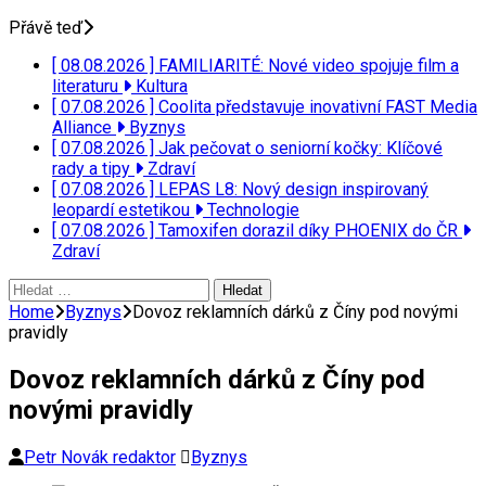
Přávě teď
[ 08.08.2026 ]
FAMILIARITÉ: Nové video spojuje film a
literaturu
Kultura
[ 07.08.2026 ]
Coolita představuje inovativní FAST Media
Alliance
Byznys
[ 07.08.2026 ]
Jak pečovat o seniorní kočky: Klíčové
rady a tipy
Zdraví
[ 07.08.2026 ]
LEPAS L8: Nový design inspirovaný
leopardí estetikou
Technologie
[ 07.08.2026 ]
Tamoxifen dorazil díky PHOENIX do ČR
Zdraví
Vyhledávání
Home
Byznys
Dovoz reklamních dárků z Číny pod novými
pravidly
Dovoz reklamních dárků z Číny pod
novými pravidly
Petr Novák redaktor
Byznys