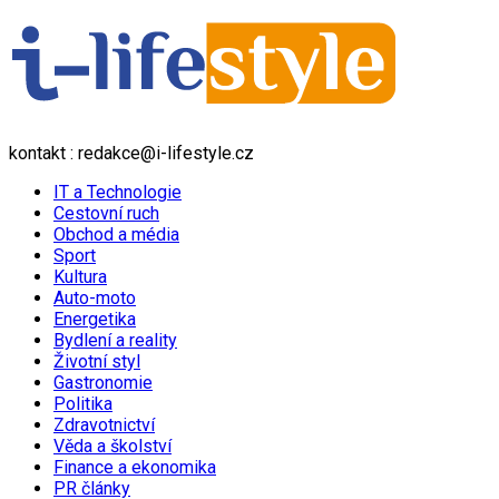
kontakt : redakce@i-lifestyle.cz
IT a Technologie
Cestovní ruch
Obchod a média
Sport
Kultura
Auto-moto
Energetika
Bydlení a reality
Životní styl
Gastronomie
Politika
Zdravotnictví
Věda a školství
Finance a ekonomika
PR články