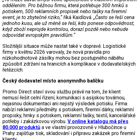
oddělením. Pro běžnou firmu, která potřebuje 300 hrnků s
potiskem, 500 reklamních propisek nebo tašky na firemní
event, je to zbytečné riziko,“
říká Kaidlová.
„Často se řeší cena
jednoho kusu, ale už méně se řeší, kdo ponese odpovědnost,
když zboží neprojde kontrolou, dorazí pozdě nebo nebude
odpovídat evropským pravidlům.“
Složitější situace může nastat také v dopravě. Logistické
firmy v květnu 2026 varovaly, že nová pravidla pro
nízkohodnotové zásilky mohou bez postupného náběhu
způsobit zdržení na hranicích a komplikace v dodavatelských
řetězcích.
Český dodavatel místo anonymního balíčku
Promo Direct staví svou službu právě na tom, že klient
nemusí řešit celní řízení, komunikaci s asijskou továrnou,
nejasnou dokumentaci ani nejistý výsledek potisku. Firma
nabízí reklamní předměty s potiskem, firemní dárky, reklamní
propisky, hrnky s potiskem, reklamní tašky, textil, kancelářské
potřeby i zakázkovou výrobu.
V online katalogu má přes
80.000 produktů
a ve vlastní provozovně v Hlubočince u
Prahy zajišťuje tisk, skladování i přípravu zakázek pro firemní
klienty.