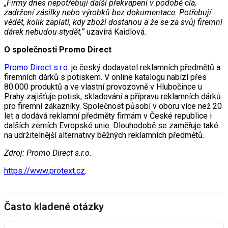
„Firmy dnes nepotřebují další překvapení v podobě cla,
zadržení zásilky nebo výrobků bez dokumentace. Potřebují
vědět, kolik zaplatí, kdy zboží dostanou a že se za svůj firemní
dárek nebudou stydět,“
uzavírá Kaidlová.
O společnosti Promo Direct
Promo Direct s.r.o.
je český dodavatel reklamních předmětů a
firemních dárků s potiskem. V online katalogu nabízí přes
80.000 produktů a ve vlastní provozovně v Hlubočince u
Prahy zajišťuje potisk, skladování a přípravu reklamních dárků
pro firemní zákazníky. Společnost působí v oboru více než 20
let a dodává reklamní předměty firmám v České republice i
dalších zemích Evropské unie. Dlouhodobě se zaměřuje také
na udržitelnější alternativy běžných reklamních předmětů.
Zdroj: Promo Direct s.r.o.
https://www.protext.cz
.
Často kladené otázky