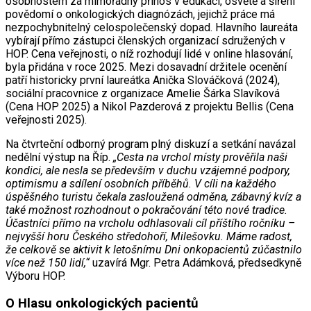
osobnostem za mimořádný přínos v edukaci, osvětě a šíření
povědomí o onkologických diagnózách, jejichž práce má
nezpochybnitelný celospolečenský dopad. Hlavního laureáta
vybírají přímo zástupci členských organizací sdružených v
HOP. Cena veřejnosti, o níž rozhodují lidé v online hlasování,
byla přidána v roce 2025. Mezi dosavadní držitele ocenění
patří historicky první laureátka Anička Slováčková (2024),
sociální pracovnice z organizace Amelie Šárka Slavíková
(Cena HOP 2025) a Nikol Pazderová z projektu Bellis (Cena
veřejnosti 2025).
Na čtvrteční odborný program plný diskuzí a setkání navázal
nedělní výstup na Říp.
„Cesta na vrchol místy prověřila naši
kondici, ale nesla se především v duchu vzájemné podpory,
optimismu a sdílení osobních příběhů. V cíli na každého
úspěšného turistu čekala zasloužená odměna, zábavný kvíz a
také možnost rozhodnout o pokračování této nové tradice.
Účastníci přímo na vrcholu odhlasovali cíl příštího ročníku –
nejvyšší horu Českého středohoří, Milešovku. Máme radost,
že celkově se aktivit k letošnímu Dni onkopacientů zúčastnilo
více než 150 lidí,“
uzavírá Mgr. Petra Adámková, předsedkyně
Výboru HOP.
O Hlasu onkologických pacientů