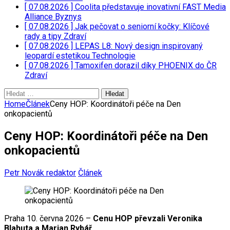
[ 07.08.2026 ]
Coolita představuje inovativní FAST Media
Alliance
Byznys
[ 07.08.2026 ]
Jak pečovat o seniorní kočky: Klíčové
rady a tipy
Zdraví
[ 07.08.2026 ]
LEPAS L8: Nový design inspirovaný
leopardí estetikou
Technologie
[ 07.08.2026 ]
Tamoxifen dorazil díky PHOENIX do ČR
Zdraví
Vyhledávání
Home
Článek
Ceny HOP: Koordinátoři péče na Den
onkopacientů
Ceny HOP: Koordinátoři péče na Den
onkopacientů
Petr Novák redaktor
Článek
Praha 10. června 2026 –
Cenu HOP převzali Veronika
Blahuta a Marian Rybář