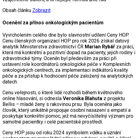
Obsah článku
Zobrazit
Ocenění za přínos onkologickým pacientům
Vyvrcholením celého dne bylo slavnostní udílení Ceny HOP.
Cenu členských organizací HOP pro rok 2026 získal datový
analytik Ministerstva zdravotnictví ČR
Marian Rybář
za práci,
která má konkrétní a pozitivní dopad na pacienty, jejich rodiny i
zdravotnické týmy. Oceněn byl především za práci při
ustavení role koordinátorů onkologické péče v Komplexních
onkologických centrech, za implementaci indikátorů kvality
péče a za přístup k hodnocení péče založený na analytických
datech.
Cenu veřejnosti, o které lidé rozhodli během květnového
online hlasování, si odnesla
Veronika Blahuta
z projektu
Bellis – mladé ženy s rakovinou prsu. Byla oceněna jako
člověk, který unikátně propojuje osobní nasazení s empatií a
poskytuje konkrétní pomoc, jež má nevyčíslitelný význam pro
samotné pacientky i celé pacientské prostředí.
Ceny HOP jsou od roku 2024 symbolem vděku a uznání