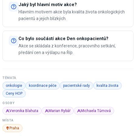
Jaký byl hlavní motiv akce?
Hlavním motivem akce byla kvalita života onkologických
pacientů a jejich blízkých.
Co bylo součástí akce Den onkopacientů?
Akce se skládala z konference, pracovního setkání,
předání cen a výšlapu na Říp.
TÉMATA
onkologie
koordinace péče
pacientské rady
kvalita života
Ceny HOP
OSOBY
Veronika Blahuta
Marian Rybář
Michaela Tůmová
MÍSTA
Praha