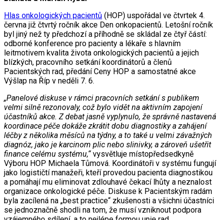
Hlas onkologických pacientů
(HOP) uspořádal ve čtvrtek 4.
června již čtvrtý ročník akce Den onkopacientů. Letošní ročník
byl jiný než ty předchozí a příhodně se skládal ze čtyř částí:
odborné konference pro pacienty a lékaře s hlavním
leitmotivem kvalita života onkologických pacientů a jejich
blízkých, pracovního setkání koordinátorů a členů
Pacientských rad, předání Ceny HOP a samostatné akce
Výšlap na Říp v neděli 7. 6.
„Panelové diskuse v rámci pracovních setkání s publikem
velmi silně rezonovaly, což bylo vidět na aktivním zapojení
účastníků akce. Z debat jasně vyplynulo, že správně nastavená
koordinace péče dokáže zkrátit dobu diagnostiky a zahájení
léčby z několika měsíců na týdny, a to také u velmi závažných
diagnóz, jako je karcinom plic nebo slinivky, a zároveň ušetřit
finance celému systému,“
vysvětluje místopředsedkyně
Výboru HOP Michaela Tůmová. Koordinátoři v systému fungují
jako logističtí manažeři, kteří provedou pacienta diagnostikou
a pomáhají mu eliminovat zdlouhavé čekací lhůty a neznalost
organizace onkologické péče. Diskuse k Pacientským radám
byla zacílená na „best practice“ zkušenosti a všichni účastníci
se jednoznačně shodli na tom, že musí vzniknout podpora
vzájemného sdílení, a to nejlépe formou unie rad.