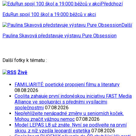
Předchozí
EduRun spojí 100 škol a 19.000 běžců v akci
Další
Paulina Skavová představuje výstavu Pure Obsession
Další fotky k tématu :
Živě
FAMILIARITÉ: poetické propojení filmu a literatury
08.08.2026
Coolita zahajuje první indonéskou iniciativu FAST Media
Alliance ve spolupráci s předními vysílacími
společnostmi
07.08.2026
Nepřehlížejte nenápadné změny u seniorních koček.
Mohou značit vážnou nemoc
07.08.2026
Model LEPAS L8 už znáte. Nyní se podívejte na první
skicu, z níž vzešla leopardí estetika
07.08.2026