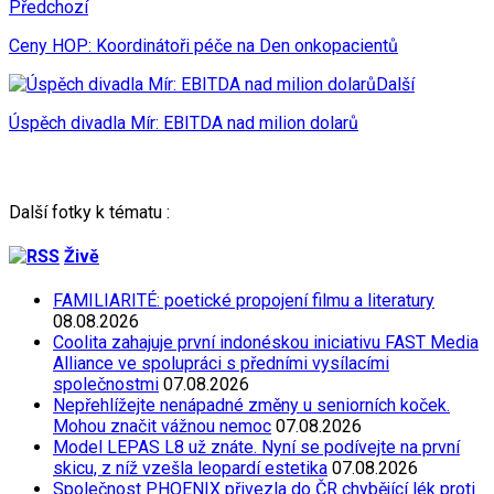
Předchozí
Ceny HOP: Koordinátoři péče na Den onkopacientů
Další
Úspěch divadla Mír: EBITDA nad milion dolarů
Další fotky k tématu :
Živě
FAMILIARITÉ: poetické propojení filmu a literatury
08.08.2026
Coolita zahajuje první indonéskou iniciativu FAST Media
Alliance ve spolupráci s předními vysílacími
společnostmi
07.08.2026
Nepřehlížejte nenápadné změny u seniorních koček.
Mohou značit vážnou nemoc
07.08.2026
Model LEPAS L8 už znáte. Nyní se podívejte na první
skicu, z níž vzešla leopardí estetika
07.08.2026
Společnost PHOENIX přivezla do ČR chybějící lék proti