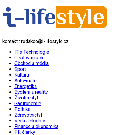
kontakt : redakce@i-lifestyle.cz
IT a Technologie
Cestovní ruch
Obchod a média
Sport
Kultura
Auto-moto
Energetika
Bydlení a reality
Životní styl
Gastronomie
Politika
Zdravotnictví
Věda a školství
Finance a ekonomika
PR články