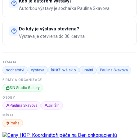
Kdo je autorem výstavy?
Autorkou výstavy je sochařka Paulina Skavova.
Do kdy je výstava otevřena?
Výstava je otevřena do 30. června.
TÉMATA
sochařství
výstava
křišťálové sklo
umění
Paulina Skavova
FIRMY A ORGANIZACE
SIN Studio Gallery
OSOBY
Paulina Skavova
Jiří Šín
MÍSTA
Praha