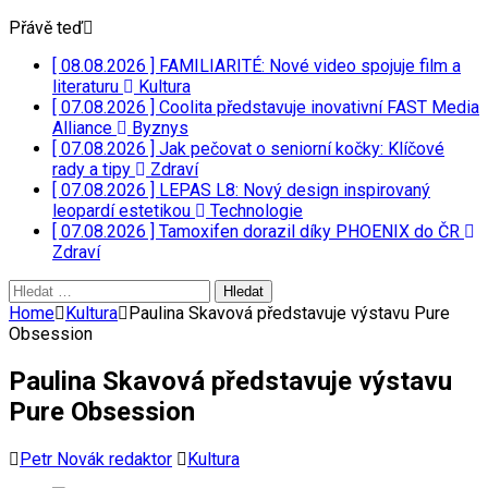
Přávě teď
[ 08.08.2026 ]
FAMILIARITÉ: Nové video spojuje film a
literaturu
Kultura
[ 07.08.2026 ]
Coolita představuje inovativní FAST Media
Alliance
Byznys
[ 07.08.2026 ]
Jak pečovat o seniorní kočky: Klíčové
rady a tipy
Zdraví
[ 07.08.2026 ]
LEPAS L8: Nový design inspirovaný
leopardí estetikou
Technologie
[ 07.08.2026 ]
Tamoxifen dorazil díky PHOENIX do ČR
Zdraví
Vyhledávání
Home
Kultura
Paulina Skavová představuje výstavu Pure
Obsession
Paulina Skavová představuje výstavu
Pure Obsession
Petr Novák redaktor
Kultura