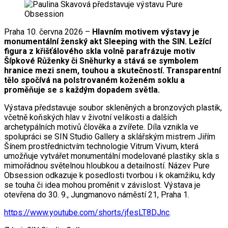
Praha 10. června 2026 –
Hlavním motivem výstavy je
monumentální ženský akt Sleeping with the SIN. Ležící
figura z křišťálového skla volně parafrázuje motiv
Šípkové Růženky či Sněhurky a stává se symbolem
hranice mezi snem, touhou a skutečností. Transparentní
tělo spočívá na polstrovaném koženém soklu a
proměňuje se s každým dopadem světla.
Výstava představuje soubor skleněných a bronzových plastik,
včetně koňských hlav v životní velikosti a dalších
archetypálních motivů člověka a zvířete. Díla vznikla ve
spolupráci se SIN Studio Gallery a sklářským mistrem Jiřím
Šínem prostřednictvím technologie Vitrum Vivum, která
umožňuje vytvářet monumentální modelované plastiky skla s
mimořádnou světelnou hloubkou a detailností. Název Pure
Obsession odkazuje k posedlosti tvorbou i k okamžiku, kdy
se touha či idea mohou proměnit v závislost. Výstava je
otevřena do 30. 9., Jungmanovo náměstí 21, Praha 1.
https://www.youtube.com/shorts/jfesLT8DJnc
.