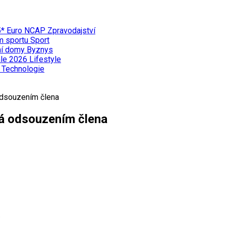
 5* Euro NCAP
Zpravodajství
ím sportu
Sport
ní domy
Byznys
ále 2026
Lifestyle
ě
Technologie
odsouzením člena
á odsouzením člena