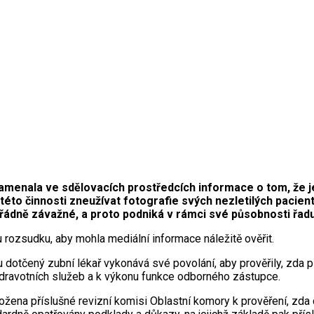
nala ve sdělovacích prostředcích informace o tom, že jede
této činnosti zneužívat fotografie svých nezletilých pacien
dně závažné, a proto podniká v rámci své působnosti řadu
 rozsudku, aby mohla mediální informace náležitě ověřit.
du dotčený zubní lékař vykonává své povolání, aby prověřily, z
zdravotních služeb a k výkonu funkce odborného zástupce.
ložena příslušné revizní komisi Oblastní komory k prověření, zd