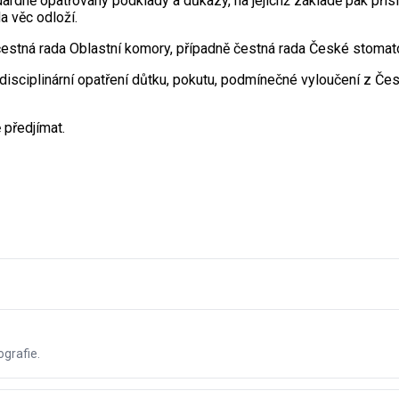
andardně opatřovány podklady a důkazy, na jejichž základě pak p
a věc odloží.
a čestná rada Oblastní komory, případně čestná rada České stoma
ko disciplinární opatření důtku, pokutu, podmínečné vyloučení z
předjímat.
grafie.