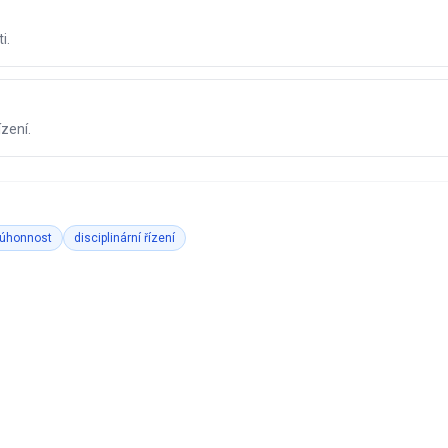
i.
?
ízení.
úhonnost
disciplinární řízení