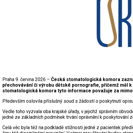
Praha 9. června 2026 –
Česká stomatologická komora zazname
přechovávání či výrobu dětské pornografie, přičemž měl k 
stomatologická komora tyto informace považuje za mimořá
Především oslovila příslušný soud s žádostí o poskytnutí opisu
Vedle toho vyzvala oba krajské úřady, v jejichž správním obvo
jedné ze základních podmínek trvání oprávnění k poskytování 
Celá věc byla též na podkladě stížnosti jedné z pacientek před