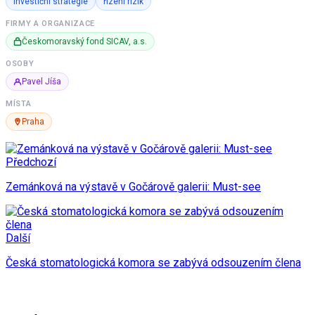
investiční strategie
řízení rizik
FIRMY A ORGANIZACE
Českomoravský fond SICAV, a.s.
OSOBY
Pavel Jíša
MÍSTA
Praha
Předchozí
Zemánková na výstavě v Gočárově galerii: Must-see
Další
Česká stomatologická komora se zabývá odsouzením člena