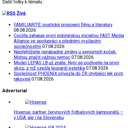
Další fotky k tématu :
Živě
FAMILIARITÉ: poetické propojení filmu a literatury
08.08.2026
Coolita zahajuje první indonéskou iniciativu FAST Media
Alliance ve spolupráci s předními vysílacími
společnostmi
07.08.2026
Nepřehlížejte nenápadné změny u seniorních koček.
Mohou značit vážnou nemoc
07.08.2026
Model LEPAS L8 už znáte. Nyní se podívejte na první
skicu, z níž vzešla leopardí estetika
07.08.2026
Společnost PHOENIX přivezla do ČR chybějící lék proti
rakovině
07.08.2026
Advertorial
Hisense: partner červnových fotbalových šampionátů –
v USA, ale i na Slovensku