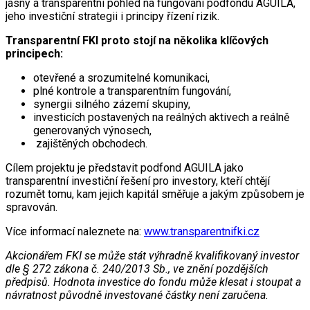
jasný a transparentní pohled na fungování podfondu AGUILA,
jeho investiční strategii i principy řízení rizik.
Transparentní FKI proto stojí na několika klíčových
principech:
otevřené a srozumitelné komunikaci,
plné kontrole a transparentním fungování,
synergii silného zázemí skupiny,
investicích postavených na reálných aktivech a reálně
generovaných výnosech,
zajištěných obchodech.
Cílem projektu je představit podfond AGUILA jako
transparentní investiční řešení pro investory, kteří chtějí
rozumět tomu, kam jejich kapitál směřuje a jakým způsobem je
spravován.
Více informací naleznete na:
www.transparentnifki.cz
Akcionářem FKI se může stát výhradně kvalifikovaný investor
dle § 272 zákona č. 240/2013 Sb., ve znění pozdějších
předpisů. Hodnota investice do fondu může klesat i stoupat a
návratnost původně investované částky není zaručena.