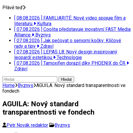
Přávě teď
[ 08.08.2026 ]
FAMILIARITÉ: Nové video spojuje film a
literaturu
Kultura
[ 07.08.2026 ]
Coolita představuje inovativní FAST Media
Alliance
Byznys
[ 07.08.2026 ]
Jak pečovat o seniorní kočky: Klíčové
rady a tipy
Zdraví
[ 07.08.2026 ]
LEPAS L8: Nový design inspirovaný
leopardí estetikou
Technologie
[ 07.08.2026 ]
Tamoxifen dorazil díky PHOENIX do ČR
Zdraví
Vyhledávání
Home
Byznys
AGUILA: Nový standard transparentnosti ve
fondech
AGUILA: Nový standard
transparentnosti ve fondech
Petr Novák redaktor
Byznys