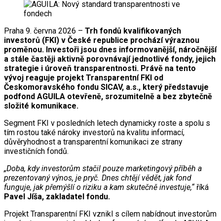
Praha 9. června 2026 –
Trh fondů kvalifikovaných
investorů (FKI) v České republice prochází výraznou
proměnou. Investoři jsou dnes informovanější, náročnější
a stále častěji aktivně porovnávají jednotlivé fondy, jejich
strategie i úroveň transparentnosti. Právě na tento
vývoj reaguje projekt Transparentní FKI od
Českomoravského fondu SICAV, a.s., který představuje
podfond AGUILA otevřeně, srozumitelně a bez zbytečně
složité komunikace.
Segment FKI v posledních letech dynamicky roste a spolu s
tím rostou také nároky investorů na kvalitu informací,
důvěryhodnost a transparentní komunikaci ze strany
investičních fondů.
„Doba, kdy investorům stačil pouze marketingový příběh a
prezentovaný výnos, je pryč. Dnes chtějí vědět, jak fond
funguje, jak přemýšlí o riziku a kam skutečně investuje,“
říká
Pavel Jíša, zakladatel fondu.
Projekt Transparentní FKI vznikl s cílem nabídnout investorům