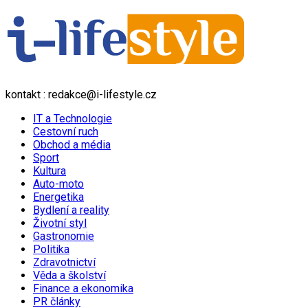
kontakt : redakce@i-lifestyle.cz
IT a Technologie
Cestovní ruch
Obchod a média
Sport
Kultura
Auto-moto
Energetika
Bydlení a reality
Životní styl
Gastronomie
Politika
Zdravotnictví
Věda a školství
Finance a ekonomika
PR články