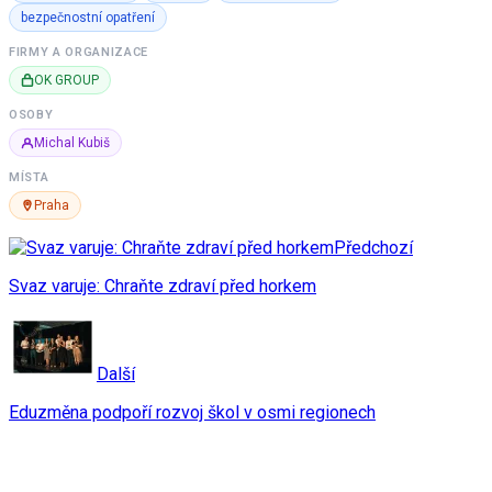
bezpečnostní opatření
FIRMY A ORGANIZACE
OK GROUP
OSOBY
Michal Kubiš
MÍSTA
Praha
Předchozí
Svaz varuje: Chraňte zdraví před horkem
Další
Eduzměna podpoří rozvoj škol v osmi regionech