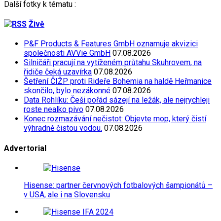
Další fotky k tématu :
Živě
P&F Products & Features GmbH oznamuje akvizici
společnosti AVVie GmbH
07.08.2026
Silničáři pracují na vytíženém průtahu Skuhrovem, na
řidiče čeká uzavírka
07.08.2026
Šetření ČIŽP proti Rideře Bohemia na haldě Heřmanice
skončilo, bylo nezákonné
07.08.2026
Data Rohlíku: Češi pořád sázejí na ležák, ale nejrychleji
roste nealko pivo
07.08.2026
Konec rozmazávání nečistot: Objevte mop, který čistí
výhradně čistou vodou.
07.08.2026
Advertorial
Hisense: partner červnových fotbalových šampionátů –
v USA, ale i na Slovensku