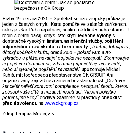
Praha 19. června 2026 – Spoléhat se na evropský průkaz je
jeden z častých omylů. Karta pomůže ve státních zařízeních,
nekryje však třeba repatriaci, soukromé kliniky nebo storno. U
rodin s dětmi dávají smysl tato krytí:
léčebné výlohy
s
dostatečně vysokým limitem,
asistenční služby, pojištění
odpovědnosti za škodu a storno cesty
. „
Telefon, fotoaparát,
dětský kočárek v kufru, drahé kolo – pokud vám auto
vykradou u pláže, havarijní pojistka nic nezaplatí. Zkontrolujte
si pojištění domácnosti, zda máte připojištěny věci v autě,
nebo si sjednejte pojištění zavazadel,
“ upozorňuje Michal
Kubiš, místopředseda představenstva OK GROUP. Ani
organizovaný zájezd neznamená bezstarostnost. „
Cestovní
kancelář neřeší zdravotní komplikace, nezaplatí škodu, kterou
způsobí vaše dítě, a nezajistí repatriaci. Vlastní pojistku
potřebujete vždy
,“ dodává. Stáhněte si praktický
checklist
před dovolenou
na
www.okgroup.cz
.
Zdroj: Tempus Media, a.s.