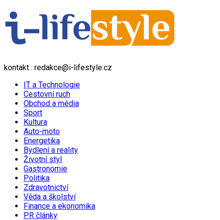
kontakt : redakce@i-lifestyle.cz
IT a Technologie
Cestovní ruch
Obchod a média
Sport
Kultura
Auto-moto
Energetika
Bydlení a reality
Životní styl
Gastronomie
Politika
Zdravotnictví
Věda a školství
Finance a ekonomika
PR články