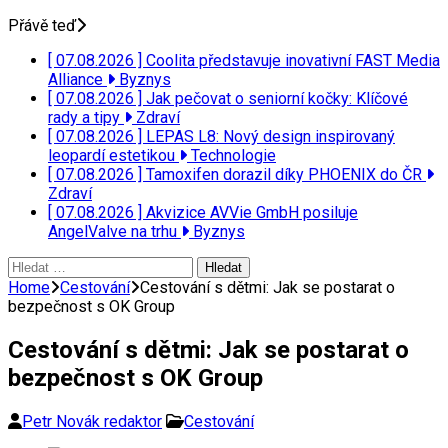
Přávě teď
[ 07.08.2026 ]
Coolita představuje inovativní FAST Media
Alliance
Byznys
[ 07.08.2026 ]
Jak pečovat o seniorní kočky: Klíčové
rady a tipy
Zdraví
[ 07.08.2026 ]
LEPAS L8: Nový design inspirovaný
leopardí estetikou
Technologie
[ 07.08.2026 ]
Tamoxifen dorazil díky PHOENIX do ČR
Zdraví
[ 07.08.2026 ]
Akvizice AVVie GmbH posiluje
AngelValve na trhu
Byznys
Vyhledávání
Home
Cestování
Cestování s dětmi: Jak se postarat o
bezpečnost s OK Group
Cestování s dětmi: Jak se postarat o
bezpečnost s OK Group
Petr Novák redaktor
Cestování