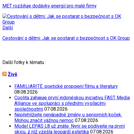
MET rozšiřuje dodávky energií pro malé firmy
Další
Cestování s dětmi: Jak se postarat o bezpečnost s OK Group
Další fotky k tématu :
Živě
FAMILIARITÉ: poetické propojení filmu a literatury
08.08.2026
Coolita zahajuje první indonéskou iniciativu FAST Media
Alliance ve spolupráci s předními vysílacími
společnostmi
07.08.2026
Nepřehlížejte nenápadné změny u seniorních koček.
Mohou značit vážnou nemoc
07.08.2026
Model LEPAS L8 už znáte. Nyní se podívejte na první
skicu, z níž vzešla leopardí estetika
07.08.2026