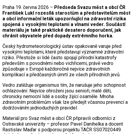
Praha 19. června 2026 –
Předseda Svazu měst a obcí ČR
František Lukl rozesílá starostům a představitelům měst
a obcí informační leták upozorňující na zdravotní rizika
spojená s vysokými teplotami a vlnami veder. Součástí
materiálu je také praktické desatero doporučení, jak
chránit obyvatele před dopady extrémního horka.
Český hydrometeorologický ústav opakovaně varuje před
vysokými teplotami, které představují významné zdravotní
riziko. Přestože si lidé často spojují přírodní katastrofy
především s povodněmi nebo vichřicemi, právě vedro
způsobuje v Evropě každoročně nejvíce zdravotních
komplikací a předčasných úmrtí ze všech přírodních jevů.
Vedro zatěžuje organismus tím, že narušuje jeho schopnost
ochlazování. Nejvíce ohroženi jsou senioři, malé děti,
chronicky nemocní lidé a osoby žijící osaměle. Mnoha
zdravotním problémům však lze předejít včasnou prevencí a
dodržováním jednoduchých pravidel.
Materiál pro Svaz měst a obcí ČR připravili odborníci z
Ostravské univerzity – profesor Pavel Danihelka a docent
Rastislav Maďar s podporou projektu TAČR SS07020449.