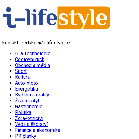
kontakt : redakce@i-lifestyle.cz
IT a Technologie
Cestovní ruch
Obchod a média
Sport
Kultura
Auto-moto
Energetika
Bydlení a reality
Životní styl
Gastronomie
Politika
Zdravotnictví
Věda a školství
Finance a ekonomika
PR články