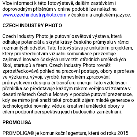
Více informací k této fotovýstavě, dalším zastávkám i
doprovodným příběhům v online podobě lze nalézt na
www.czechindustryphoto.com
v českém a anglickém jazyce.
CZECH INDUSTRY PHOTO
Czech Industry Photo je putovní osvětová výstava, která
odhaluje potenciál a skryté krásy českého průmyslu v rámci
rozmanitých odvětví. Tato fotovýstava je unikátním projektem,
který prostřednictvím vizuální komunikace prezentuje
zajímavé inovace českých univerzit, středních uměleckých
škol, startupů a firem. Czech Industry Photo rovněž
zprostředkovává pohled na pracovní postupy, obory a profese
ve výzkumu, vývoji, výrobě, řemeslném zpracování,
průmyslovém designu či transferu energií. Tato vzdělávací
přehlídka se představuje každým rokem veřejnosti zdarma v
deseti městech Čech a Moravy v podobě putovní prezentace,
kdy se mimo jiné snaží také probudit zájem mladé generace o
technologické novinky, vědu a kreativní umělecké obory s
cílem podpořit perspektivu jejich budoucího zaměstnání.
PROMOLIGA
PROMOLIGA® je komunikační agentura, která od roku 2015