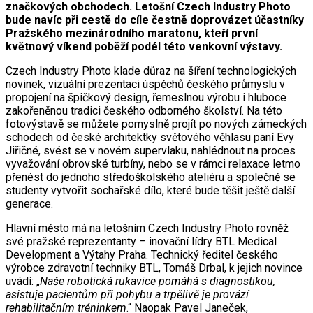
značkových obchodech. Letošní Czech Industry Photo
bude navíc při cestě do cíle čestně doprovázet účastníky
Pražského mezinárodního maratonu, kteří první
květnový víkend poběží podél této venkovní výstavy.
Czech Industry Photo klade důraz na šíření technologických
novinek, vizuální prezentaci úspěchů českého průmyslu v
propojení na špičkový design, řemeslnou výrobu i hluboce
zakořeněnou tradici českého odborného školství. Na této
fotovýstavě se můžete pomyslně projít po nových zámeckých
schodech od české architektky světového věhlasu paní Evy
Jiřičné, svést se v novém supervlaku, nahlédnout na proces
vyvažování obrovské turbíny, nebo se v rámci relaxace letmo
přenést do jednoho středoškolského ateliéru a společně se
studenty vytvořit sochařské dílo, které bude těšit ještě další
generace.
Hlavní město má na letošním Czech Industry Photo rovněž
své pražské reprezentanty – inovační lídry BTL Medical
Development a Výtahy Praha. Technický ředitel českého
výrobce zdravotní techniky BTL, Tomáš Drbal, k jejich novince
uvádí: „
Naše robotická rukavice pomáhá s diagnostikou,
asistuje pacientům při pohybu a trpělivě je provází
rehabilitačním tréninkem
.“ Naopak Pavel Janeček,