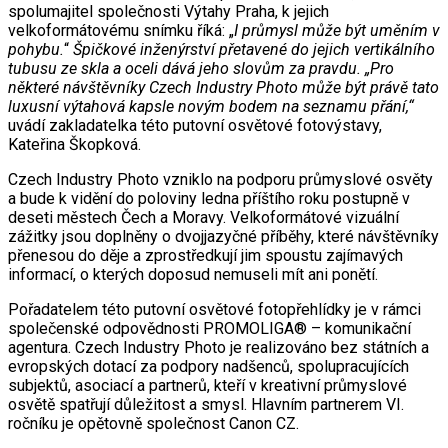
spolumajitel společnosti Výtahy Praha, k jejich
velkoformátovému snímku říká: „
I průmysl může být uměním v
pohybu.
“
Špičkové inženýrství přetavené do jejich vertikálního
tubusu ze skla a oceli dává jeho slovům za pravdu. „Pro
některé návštěvníky Czech Industry Photo může být právě tato
luxusní výtahová kapsle novým bodem na seznamu přání,“
uvádí zakladatelka této putovní osvětové fotovýstavy,
Kateřina Škopková.
Czech Industry Photo vzniklo na podporu průmyslové osvěty
a bude k vidění do poloviny ledna příštího roku postupně v
deseti městech Čech a Moravy. Velkoformátové vizuální
zážitky jsou doplněny o dvojjazyčné příběhy, které návštěvníky
přenesou do děje a zprostředkují jim spoustu zajímavých
informací, o kterých doposud nemuseli mít ani ponětí.
Pořadatelem této putovní osvětové fotopřehlídky je v rámci
společenské odpovědnosti PROMOLIGA® – komunikační
agentura. Czech Industry Photo je realizováno bez státních a
evropských dotací za podpory nadšenců, spolupracujících
subjektů, asociací a partnerů, kteří v kreativní průmyslové
osvětě spatřují důležitost a smysl. Hlavním partnerem VI.
ročníku je opětovně společnost Canon CZ.