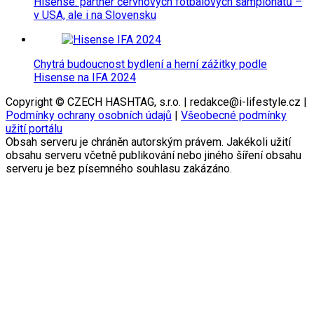
Hisense: partner červnových fotbalových šampionátů –
v USA, ale i na Slovensku
Chytrá budoucnost bydlení a herní zážitky podle
Hisense na IFA 2024
Copyright © CZECH HASHTAG, s.r.o. | redakce@i-lifestyle.cz |
Podmínky ochrany osobních údajů
|
Všeobecné podmínky
užití portálu
Obsah serveru je chráněn autorským právem. Jakékoli užití
obsahu serveru včetně publikování nebo jiného šíření obsahu
serveru je bez písemného souhlasu zakázáno.