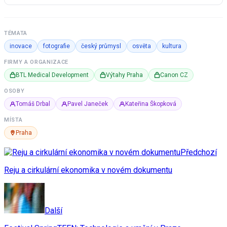
TÉMATA
inovace
fotografie
český průmysl
osvěta
kultura
FIRMY A ORGANIZACE
BTL Medical Development
Výtahy Praha
Canon CZ
OSOBY
Tomáš Drbal
Pavel Janeček
Kateřina Škopková
MÍSTA
Praha
Předchozí
Reju a cirkulární ekonomika v novém dokumentu
Další