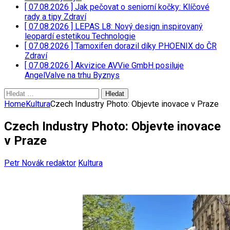
[ 07.08.2026 ]
Jak pečovat o seniorní kočky: Klíčové
rady a tipy
Zdraví
[ 07.08.2026 ]
LEPAS L8: Nový design inspirovaný
leopardí estetikou
Technologie
[ 07.08.2026 ]
Tamoxifen dorazil díky PHOENIX do ČR
Zdraví
[ 07.08.2026 ]
Akvizice AVVie GmbH posiluje
AngelValve na trhu
Byznys
Vyhledávání
Home
Kultura
Czech Industry Photo: Objevte inovace v Praze
Czech Industry Photo: Objevte inovace
v Praze
Petr Novák redaktor
Kultura