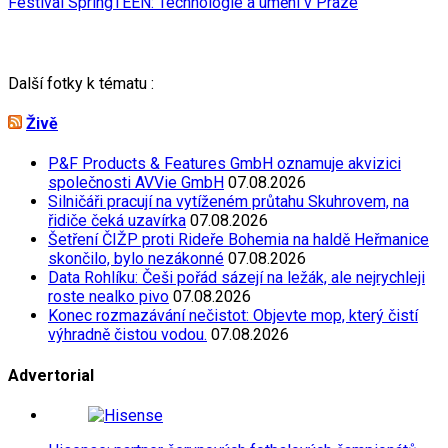
Festival SpringTEEN: Technologie a umění v Praze
Další fotky k tématu :
Živě
P&F Products & Features GmbH oznamuje akvizici
společnosti AVVie GmbH
07.08.2026
Silničáři pracují na vytíženém průtahu Skuhrovem, na
řidiče čeká uzavírka
07.08.2026
Šetření ČIŽP proti Rideře Bohemia na haldě Heřmanice
skončilo, bylo nezákonné
07.08.2026
Data Rohlíku: Češi pořád sázejí na ležák, ale nejrychleji
roste nealko pivo
07.08.2026
Konec rozmazávání nečistot: Objevte mop, který čistí
výhradně čistou vodou.
07.08.2026
Advertorial