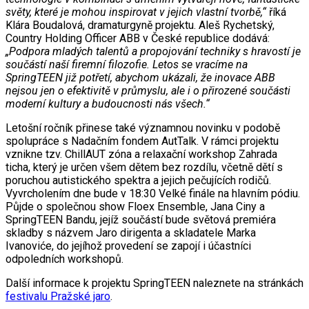
světy, které je mohou inspirovat v jejich vlastní tvorbě,“
říká
Klára Boudalová, dramaturgyně projektu. Aleš Rychetský,
Country Holding Officer ABB v České republice dodává:
„Podpora mladých talentů a propojování techniky s hravostí je
součástí naší firemní filozofie. Letos se vracíme na
SpringTEEN již potřetí, abychom ukázali, že inovace ABB
nejsou jen o efektivitě v průmyslu, ale i o přirozené součásti
moderní kultury a budoucnosti nás všech.“
Letošní ročník přinese také významnou novinku v podobě
spolupráce s Nadačním fondem AutTalk. V rámci projektu
vznikne tzv. ChillAUT zóna a relaxační workshop Zahrada
ticha, který je určen všem dětem bez rozdílu, včetně dětí s
poruchou autistického spektra a jejich pečujících rodičů.
Vyvrcholením dne bude v 18:30 Velké finále na hlavním pódiu.
Půjde o společnou show Floex Ensemble, Jana Ciny a
SpringTEEN Bandu, jejíž součástí bude světová premiéra
skladby s názvem Jaro dirigenta a skladatele Marka
Ivanoviće, do jejíhož provedení se zapojí i účastníci
odpoledních workshopů.
Další informace k projektu SpringTEEN naleznete na stránkách
festivalu Pražské jaro
.