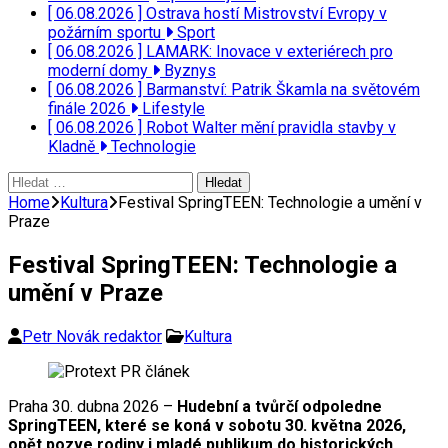
[ 06.08.2026 ]
Ostrava hostí Mistrovství Evropy v
požárním sportu
Sport
[ 06.08.2026 ]
LAMARK: Inovace v exteriérech pro
moderní domy
Byznys
[ 06.08.2026 ]
Barmanství: Patrik Škamla na světovém
finále 2026
Lifestyle
[ 06.08.2026 ]
Robot Walter mění pravidla stavby v
Kladně
Technologie
Vyhledávání
Home
Kultura
Festival SpringTEEN: Technologie a umění v
Praze
Festival SpringTEEN: Technologie a
umění v Praze
Petr Novák redaktor
Kultura
Praha 30. dubna 2026 –
Hudební a tvůrčí odpoledne
SpringTEEN, které se koná v sobotu 30. května 2026,
opět pozve rodiny i mladé publikum do historických