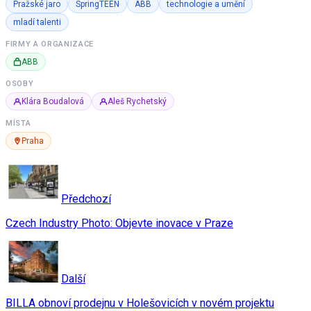
Pražské jaro
SpringTEEN
ABB
technologie a umění
mladí talenti
FIRMY A ORGANIZACE
ABB
OSOBY
Klára Boudalová
Aleš Rychetský
MÍSTA
Praha
Předchozí
Czech Industry Photo: Objevte inovace v Praze
Další
BILLA obnoví prodejnu v Holešovicích v novém projektu