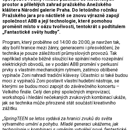
prostor a přilehlých zahrad pražského Anežského
kláštera Národní galerie Praha. Do letošního ročníku
Pražského jara pro náctileté se znovu výrazně zapojí
společnost ABB a její technologie, které pomohou
proměnit místo v oázu tvořivosti, tentokrát s podtitulem
„Fantastické světy hudby“.
Program, který proběhne od 14:00 do 20:00, je navržen tak,
aby bořil hranice mezi žánry, generacemi i přesvědčení, že
technika je pouze záležitostí průmyslových provozů. Tak
například stykače běžně sloužící ke spínání nebo rozepínání
elektrických obvodů, se v podání ABB promění v perkusní
prvky s vlastním mechanickým rytmem, zatímco oblíbené
vypínače Zoni nahradí tradiční klávesy. Účastníci si také budou
moci z vypínačů Zoni postavit vlastní hudební nástroje, se
kterými se budou moci zapojit do závěrečného koncertu –
Velkého finále. Celý den plný společných improvizací,
workshopů i hledání nečekaných zvukových kombinací ukáže,
jak se technika může přirozeně stát součástí kreativního
zážitku.
„SpringTEEN se letos vydává za hranici zvuků do světa
výtvarného umění a pohybu. Mladé generaci ukážeme, jak
technologie v kombinaci s uměním vytvářejí nové, fantastické