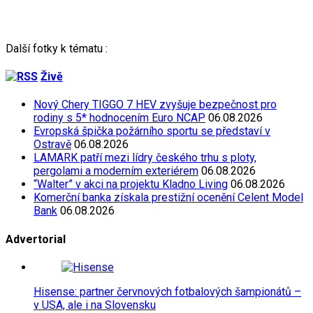
Další fotky k tématu :
Živě
Nový Chery TIGGO 7 HEV zvyšuje bezpečnost pro
rodiny s 5* hodnocením Euro NCAP
06.08.2026
Evropská špička požárního sportu se představí v
Ostravě
06.08.2026
LAMARK patří mezi lídry českého trhu s ploty,
pergolami a moderním exteriérem
06.08.2026
“Walter” v akci na projektu Kladno Living
06.08.2026
Komerční banka získala prestižní ocenění Celent Model
Bank
06.08.2026
Advertorial
Hisense: partner červnových fotbalových šampionátů –
v USA, ale i na Slovensku