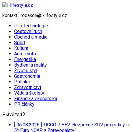
kontakt : redakce@i-lifestyle.cz
IT a Technologie
Cestovní ruch
Obchod a média
Sport
Kultura
Auto-moto
Energetika
Bydlení a reality
Životní styl
Gastronomie
Politika
Zdravotnictví
Věda a školství
Finance a ekonomika
PR články
Přávě teď
[ 06.08.2026 ]
TIGGO 7 HEV: Bezpečné SUV pro rodiny s
5* Euro NCAP
Zpravodajství