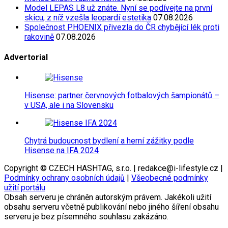
Model LEPAS L8 už znáte. Nyní se podívejte na první
skicu, z níž vzešla leopardí estetika
07.08.2026
Společnost PHOENIX přivezla do ČR chybějící lék proti
rakovině
07.08.2026
Advertorial
Hisense: partner červnových fotbalových šampionátů –
v USA, ale i na Slovensku
Chytrá budoucnost bydlení a herní zážitky podle
Hisense na IFA 2024
Copyright © CZECH HASHTAG, s.r.o. | redakce@i-lifestyle.cz |
Podmínky ochrany osobních údajů
|
Všeobecné podmínky
užití portálu
Obsah serveru je chráněn autorským právem. Jakékoli užití
obsahu serveru včetně publikování nebo jiného šíření obsahu
serveru je bez písemného souhlasu zakázáno.