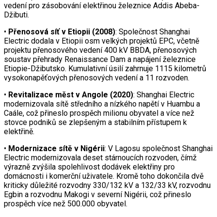
vedení pro zásobování elektřinou železnice Addis Abeba-
Džibuti.
•
Přenosová síť v Etiopii (2008)
: Společnost Shanghai
Electric dodala v Etiopii osm velkých projektů EPC, včetně
projektu přenosového vedení 400 kV BBDA, přenosových
soustav přehrady Renaissance Dam a napájení železnice
Etiopie-Džibutsko. Kumulativní úsilí zahrnuje 1115 kilometrů
vysokonapěťových přenosových vedení a 11 rozvoden.
•
Revitalizace měst v Angole (2020)
: Shanghai Electric
modernizovala sítě středního a nízkého napětí v Huambu a
Caále, což přineslo prospěch milionu obyvatel a více než
stovce podniků se zlepšeným a stabilním přístupem k
elektřině.
•
Modernizace sítě v Nigérii
: V Lagosu společnost Shanghai
Electric modernizovala deset stárnoucích rozvoden, čímž
výrazně zvýšila spolehlivost dodávek elektřiny pro
domácnosti i komerční uživatele. Kromě toho dokončila dvě
kriticky důležité rozvodny 330/132 kV a 132/33 kV, rozvodnu
Egbin a rozvodnu Makogi v severní Nigérii, což přineslo
prospěch více než 500.000 obyvatel.