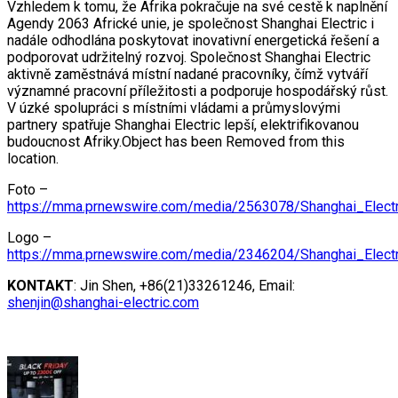
Vzhledem k tomu, že Afrika pokračuje na své cestě k naplnění
Agendy 2063 Africké unie, je společnost Shanghai Electric i
nadále odhodlána poskytovat inovativní energetická řešení a
podporovat udržitelný rozvoj. Společnost Shanghai Electric
aktivně zaměstnává místní nadané pracovníky, čímž vytváří
významné pracovní příležitosti a podporuje hospodářský růst.
V úzké spolupráci s místními vládami a průmyslovými
partnery spatřuje Shanghai Electric lepší, elektrifikovanou
budoucnost Afriky.Object has been Removed from this
location.
Foto –
https://mma.prnewswire.com/media/2563078/Shanghai_Electr
Logo –
https://mma.prnewswire.com/media/2346204/Shanghai_Electr
KONTAKT
: Jin Shen, +86(21)33261246, Email:
shenjin@shanghai-electric.com