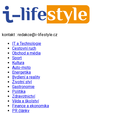
kontakt : redakce@i-lifestyle.cz
IT a Technologie
Cestovní ruch
Obchod a média
Sport
Kultura
Auto-moto
Energetika
Bydlení a reality
Životní styl
Gastronomie
Politika
Zdravotnictví
Věda a školství
Finance a ekonomika
PR články