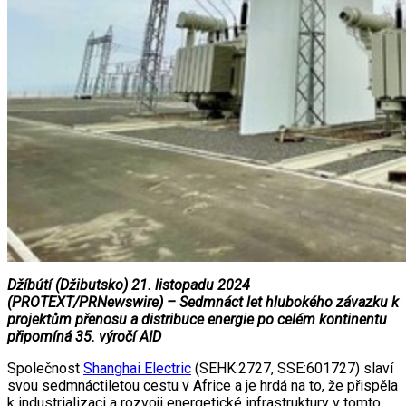
Džíbútí (Džibutsko) 21. listopadu 2024
(PROTEXT/PRNewswire) – Sedmnáct let hlubokého závazku k
projektům přenosu a distribuce energie po celém kontinentu
připomíná 35. výročí AID
Společnost
Shanghai Electric
(SEHK:2727, SSE:601727) slaví
svou sedmnáctiletou cestu v Africe a je hrdá na to, že přispěla
k industrializaci a rozvoji energetické infrastruktury v tomto