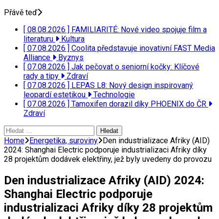
Přávě teď
[ 08.08.2026 ]
FAMILIARITÉ: Nové video spojuje film a
literaturu
Kultura
[ 07.08.2026 ]
Coolita představuje inovativní FAST Media
Alliance
Byznys
[ 07.08.2026 ]
Jak pečovat o seniorní kočky: Klíčové
rady a tipy
Zdraví
[ 07.08.2026 ]
LEPAS L8: Nový design inspirovaný
leopardí estetikou
Technologie
[ 07.08.2026 ]
Tamoxifen dorazil díky PHOENIX do ČR
Zdraví
Vyhledávání
Home
Energetika, suroviny
Den industrializace Afriky (AID)
2024: Shanghai Electric podporuje industrializaci Afriky díky
28 projektům dodávek elektřiny, jež byly uvedeny do provozu
Den industrializace Afriky (AID) 2024:
Shanghai Electric podporuje
industrializaci Afriky díky 28 projektům