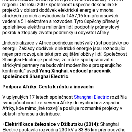
regionu. Od roku 2007 společnost úspěšně dokončila 28
projektů v oblasti dodávek elektrické energie v mnoha
afrických zemích a vybudovala 1457,16 km přenosových
vedení a 51 elektráren a rozvoden. Tyto úspěchy přinesly
spolehlivou elektřinu milionům lidí, podpořily průmyslový
pokrok a zlepšily životní podmínky u obyvatel Afriky.
„Industrializace v Africe podněcuje nebývalý růst poptávky po
energii. Základy dodávek elektrické energie jsou rozhodující
nejen pro rozvoj, ale také pro zajištění obživy lidí. Společnost
Shanghai Electric je poctěna, že může spolupracovat s
africkými partnery na budování moderního a prosperujícího
kontinentu,“ uvedl
Yang Xinghai, vedoucí pracovník
společnosti Shanghai Electric
.
Podpora Afriky: Cesta k růstu a inovacím
V uplynulých 17 letech společnost
Shanghai Electric
rozšířila
svou působnost ze severní Afriky do východní a západní
Afriky, kde mimo jiné rozvíjí a posiluje rozmanité projekty v
oblasti přenosu a distribuce:
•
Elektrifikace železnice v Džibutsku (2014)
: Shanghai
Electric postavila rozvodnu 230 kV a 83,85 km přenosového