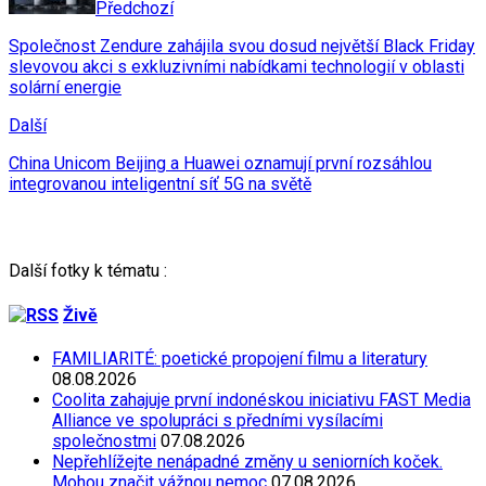
Předchozí
Společnost Zendure zahájila svou dosud největší Black Friday
slevovou akci s exkluzivními nabídkami technologií v oblasti
solární energie
Další
China Unicom Beijing a Huawei oznamují první rozsáhlou
integrovanou inteligentní síť 5G na světě
Další fotky k tématu :
Živě
FAMILIARITÉ: poetické propojení filmu a literatury
08.08.2026
Coolita zahajuje první indonéskou iniciativu FAST Media
Alliance ve spolupráci s předními vysílacími
společnostmi
07.08.2026
Nepřehlížejte nenápadné změny u seniorních koček.
Mohou značit vážnou nemoc
07.08.2026