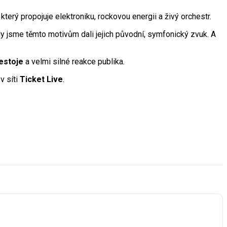
terý propojuje elektroniku, rockovou energii a živý orchestr.
My jsme těmto motivům dali jejich původní, symfonický zvuk. A
estoje
a velmi silné reakce publika.
v síti
Ticket Live
.