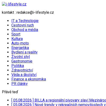
kontakt : redakce@i-lifestyle.cz
IT a Technologie
Cestovní ruch
Obchod a média
Sport
Kultura
Auto-moto
Energetika
Bydlení a reality
Životní styl
Gastronomie
Politika
Zdravotnictví
Věda a školství
Finance a ekonomika
PR články
Přávě teď
[ 05.08.2026 ]
BILLA a regionální pivovary slaví Mezináro
[ 05.08.2026 ]
Nové trendy v rekreačních nemovitostech 