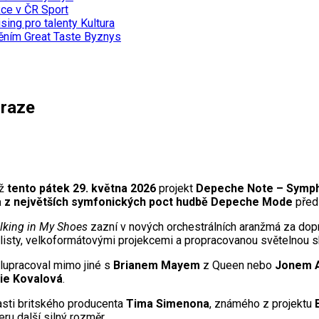
kce v ČR
Sport
sing pro talenty
Kultura
něním Great Taste
Byznys
Praze
už
tento pátek 29. května 2026
projekt
Depeche Note – Symph
a z největších symfonických poct hudbě Depeche Mode
předs
lking in My Shoes
zazní v nových orchestrálních aranžmá za do
listy, velkoformátovými projekcemi a propracovanou světelnou 
olupracoval mimo jiné s
Brianem Mayem
z Queen nebo
Jonem 
ie Kovalová
.
sti britského producenta
Tima Simenona
, známého z projektu
u další silný rozměr.