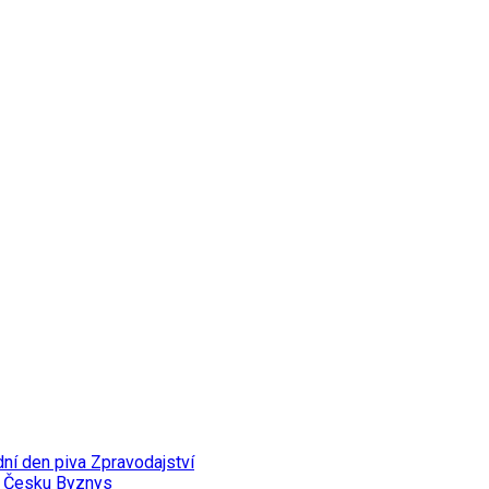
dní den piva
Zpravodajství
v Česku
Byznys