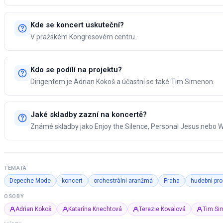
Kde se koncert uskuteční?
V pražském Kongresovém centru.
Kdo se podílí na projektu?
Dirigentem je Adrian Kokoš a účastní se také Tim Simenon.
Jaké skladby zazní na koncertě?
Známé skladby jako Enjoy the Silence, Personal Jesus nebo W
TÉMATA
Depeche Mode
koncert
orchestrální aranžmá
Praha
hudební pro
OSOBY
Adrian Kokoš
Katarína Knechtová
Terezie Kovalová
Tim Si