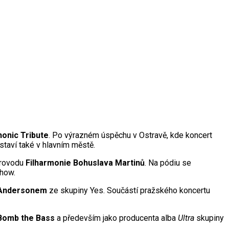
onic Tribute
. Po výrazném úspěchu v Ostravě, kde koncert
taví také v hlavním městě.
provodu
Filharmonie Bohuslava Martinů
. Na pódiu se
show.
Andersonem
ze skupiny Yes. Součástí pražského koncertu
Bomb the Bass
a především jako producenta alba
Ultra
skupiny