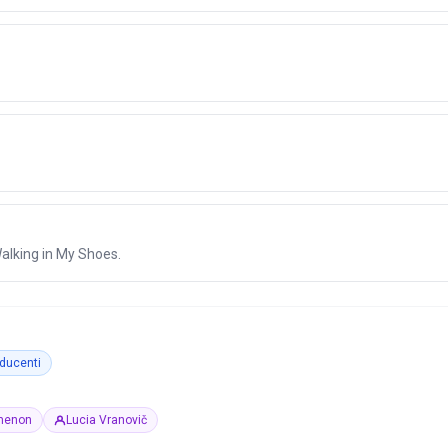
alking in My Shoes.
ducenti
menon
Lucia Vranovič