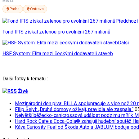
MÍSTA
Praha
Ostrava
Předchozí
Fond IFIS získal zelenou pro uvolnění 267 milionů
Další
HSF System: Elita mezi českými dodavateli staveb
Další fotky k tématu :
Živě
Mezinárodní den piva: BILLA spolupracuje s více než 20 r
Filip Šejvl: „Druhé domovy ožívají, pravidla ale zaspala.“
0
Největší běžecko-canicrossová událost podzimu míří k M
Hard Rock Cafe a Coca-Cola® zahajují hudební soutěž Har
Káva Curiosity Fuel od Škoda Auto a JABLUM boduje pod