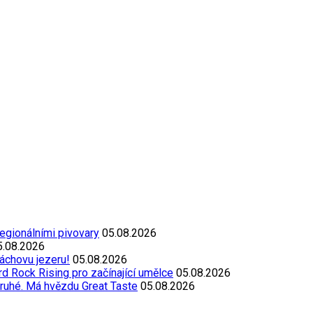
egionálními pivovary
05.08.2026
5.08.2026
áchovu jezeru!
05.08.2026
d Rock Rising pro začínající umělce
05.08.2026
ruhé. Má hvězdu Great Taste
05.08.2026