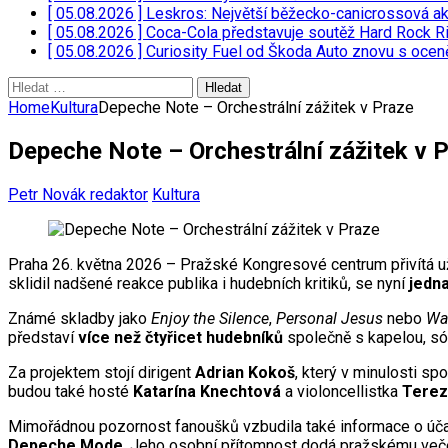
[ 05.08.2026 ]
Leskros: Největší běžecko-canicrossová a
[ 05.08.2026 ]
Coca-Cola představuje soutěž Hard Rock Ri
[ 05.08.2026 ]
Curiosity Fuel od Škoda Auto znovu s oce
Vyhledávání
Home
Kultura
Depeche Note – Orchestrální zážitek v Praze
Depeche Note – Orchestrální zážitek v 
Petr Novák redaktor
Kultura
Praha 26. května 2026 – Pražské Kongresové centrum přivítá 
sklidil nadšené reakce publika i hudebních kritiků, se nyní
jedn
Známé skladby jako
Enjoy the Silence
,
Personal Jesus
nebo
Wa
představí
více než čtyřicet hudebníků
společně s kapelou, só
Za projektem stojí dirigent
Adrian Kokoš
, který v minulosti sp
budou také hosté
Katarína Knechtová
a violoncellistka
Terez
Mimořádnou pozornost fanoušků vzbudila také informace o úča
Depeche Mode
. Jeho osobní přítomnost dodá pražskému večer