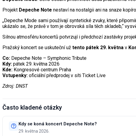
Projekt
Depeche Note
nestaví na nostalgii ani na snaze kopíro
„Depeche Mode sami používají syntetické zvuky, které připomína
ukázalo se, že právě v tom je obrovská síla těch skladeb,“ vysv
Silnou atmosféru koncertů potvrzují i předchozí zastávky proje
Pražský koncert se uskuteční už
tento pátek 29. května
v
Ko
Co:
Depeche Note – Symphonic Tribute
Kdy:
pátek 29. května 2026
Kde:
Kongresové centrum Praha
Vstupenky:
oficiální předprodej v síti Ticket Live
Zdroj: DNST
Často kladené otázky
Kdy se koná koncert Depeche Note?
29. května 2026.