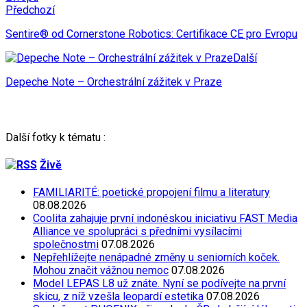
Předchozí
Sentire® od Cornerstone Robotics: Certifikace CE pro Evropu
Další
Depeche Note – Orchestrální zážitek v Praze
Další fotky k tématu :
Živě
FAMILIARITÉ: poetické propojení filmu a literatury
08.08.2026
Coolita zahajuje první indonéskou iniciativu FAST Media
Alliance ve spolupráci s předními vysílacími
společnostmi
07.08.2026
Nepřehlížejte nenápadné změny u seniorních koček.
Mohou značit vážnou nemoc
07.08.2026
Model LEPAS L8 už znáte. Nyní se podívejte na první
skicu, z níž vzešla leopardí estetika
07.08.2026