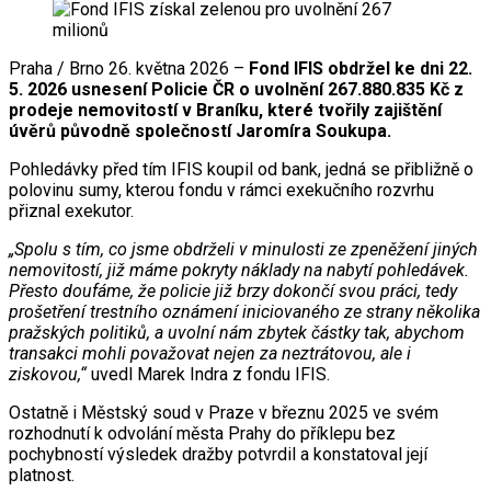
Praha / Brno 26. května 2026 –
Fond IFIS obdržel ke dni 22.
5. 2026 usnesení Policie ČR o uvolnění 267.880.835 Kč z
prodeje nemovitostí v Braníku, které tvořily zajištění
úvěrů původně společností Jaromíra Soukupa.
Pohledávky před tím IFIS koupil od bank, jedná se přibližně o
polovinu sumy, kterou fondu v rámci exekučního rozvrhu
přiznal exekutor.
„Spolu s tím, co jsme obdrželi v minulosti ze zpeněžení jiných
nemovitostí, již máme pokryty náklady na nabytí pohledávek.
Přesto doufáme, že policie již brzy dokončí svou práci, tedy
prošetření trestního oznámení iniciovaného ze strany několika
pražských politiků, a uvolní nám zbytek částky tak, abychom
transakci mohli považovat nejen za neztrátovou, ale i
ziskovou,“
uvedl Marek Indra z fondu IFIS.
Ostatně i Městský soud v Praze v březnu 2025 ve svém
rozhodnutí k odvolání města Prahy do příklepu bez
pochybností výsledek dražby potvrdil a konstatoval její
platnost.