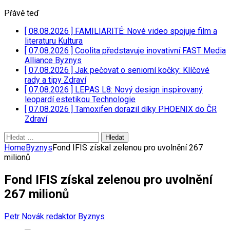
Přávě teď
[ 08.08.2026 ]
FAMILIARITÉ: Nové video spojuje film a
literaturu
Kultura
[ 07.08.2026 ]
Coolita představuje inovativní FAST Media
Alliance
Byznys
[ 07.08.2026 ]
Jak pečovat o seniorní kočky: Klíčové
rady a tipy
Zdraví
[ 07.08.2026 ]
LEPAS L8: Nový design inspirovaný
leopardí estetikou
Technologie
[ 07.08.2026 ]
Tamoxifen dorazil díky PHOENIX do ČR
Zdraví
Vyhledávání
Home
Byznys
Fond IFIS získal zelenou pro uvolnění 267
milionů
Fond IFIS získal zelenou pro uvolnění
267 milionů
Petr Novák redaktor
Byznys