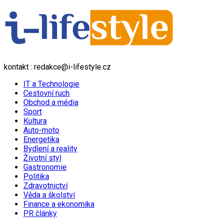
kontakt : redakce@i-lifestyle.cz
IT a Technologie
Cestovní ruch
Obchod a média
Sport
Kultura
Auto-moto
Energetika
Bydlení a reality
Životní styl
Gastronomie
Politika
Zdravotnictví
Věda a školství
Finance a ekonomika
PR články