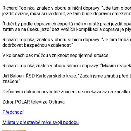
Richard Topinka, znalec v oboru silniční dopravy: “Jde tam o p
jezdit svižně, musí si uvědomit, že tam bude dopravní omezení.
Řidiči by podle dopravních expertů měli v místě prací jezdit opa
zatím se na úseku jezdí bez větších komplikací a doprava je ply
Richard Topinka, znalec v oboru silniční dopravy: “Je tam třeba
dodržovat bezpečnou vzdálenost.“
V kolonách pak můžou vzniknout nepříjemné situace.
Richard Topinka,znalec v oboru silniční dopravy: “Musím respek
Jiří Baloun, ŘSD Karlovarského kraje: “Začali jsme zhruba před
značení.“
Definitivní dokončení včetně značení se očekává až na začátku l
Zdroj: POLAR televize Ostrava
Předchozí
Mileta v přestavbě mění svoji podobu