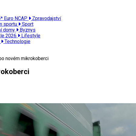
 5* Euro NCAP
Zpravodajství
ím sportu
Sport
ní domy
Byznys
ále 2026
Lifestyle
ě
Technologie
 po novém mikrokoberci
rokoberci