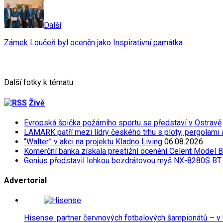
Další
Zámek Loučeň byl oceněn jako Inspirativní památka
Další fotky k tématu :
Živě
Evropská špička požárního sportu se představí v Ostravě
LAMARK patří mezi lídry českého trhu s ploty, pergolami
“Walter” v akci na projektu Kladno Living
06.08.2026
Komerční banka získala prestižní ocenění Celent Model 
Genius představil lehkou bezdrátovou myš NX-8280S BT 
Advertorial
Hisense: partner červnových fotbalových šampionátů – v 