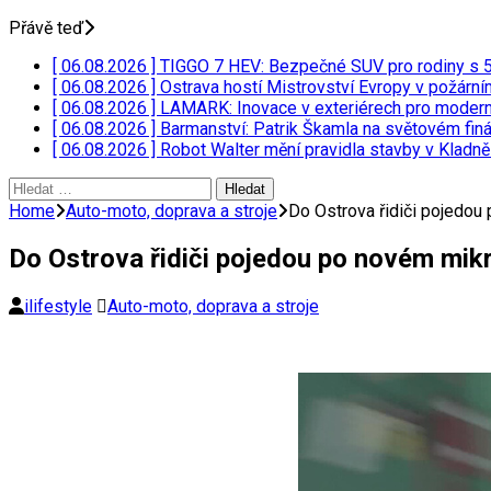
Přávě teď
[ 06.08.2026 ]
TIGGO 7 HEV: Bezpečné SUV pro rodiny s
[ 06.08.2026 ]
Ostrava hostí Mistrovství Evropy v požárn
[ 06.08.2026 ]
LAMARK: Inovace v exteriérech pro moder
[ 06.08.2026 ]
Barmanství: Patrik Škamla na světovém fin
[ 06.08.2026 ]
Robot Walter mění pravidla stavby v Kladn
Vyhledávání
Home
Auto-moto, doprava a stroje
Do Ostrova řidiči pojedou
Do Ostrova řidiči pojedou po novém mik
ilifestyle
Auto-moto, doprava a stroje