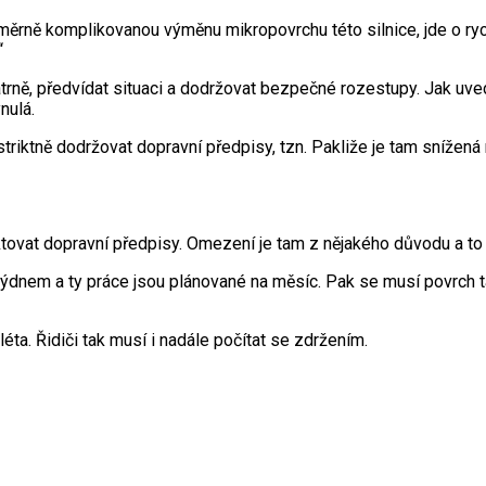
oměrně komplikovanou výměnu mikropovrchu této silnice, jde o ryc
“
trně, předvídat situaci a dodržovat bezpečné rozestupy. Jak uvedl 
nulá.
 striktně dodržovat dopravní předpisy, tzn. Pakliže je tam sníže
tovat dopravní předpisy. Omezení je tam z nějakého důvodu a to 
 týdnem a ty práce jsou plánované na měsíc. Pak se musí povrch 
éta. Řidiči tak musí i nadále počítat se zdržením.