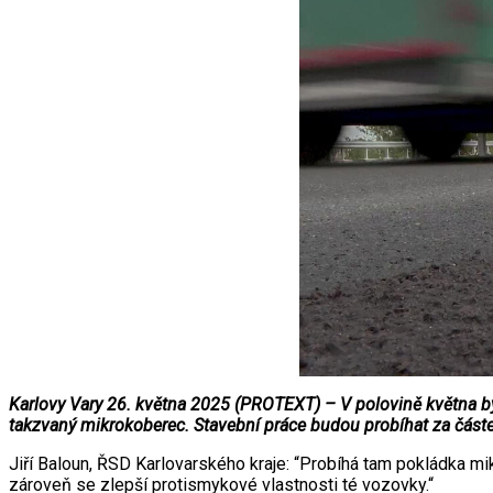
Karlovy Vary 26. května 2025 (PROTEXT) – V polovině května byl
takzvaný mikrokoberec. Stavební práce budou probíhat za částe
Jiří Baloun, ŘSD Karlovarského kraje: “Probíhá tam pokládka mik
zároveň se zlepší protismykové vlastnosti té vozovky.“