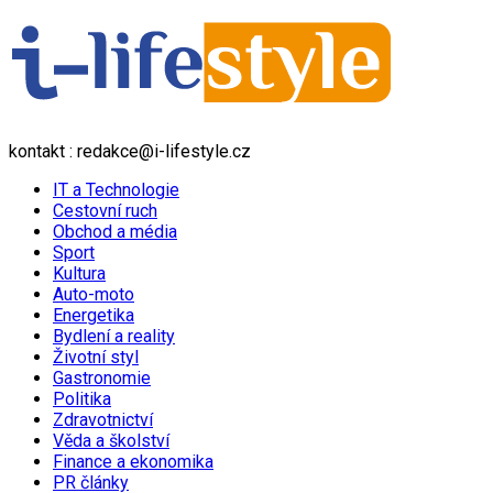
kontakt : redakce@i-lifestyle.cz
IT a Technologie
Cestovní ruch
Obchod a média
Sport
Kultura
Auto-moto
Energetika
Bydlení a reality
Životní styl
Gastronomie
Politika
Zdravotnictví
Věda a školství
Finance a ekonomika
PR články