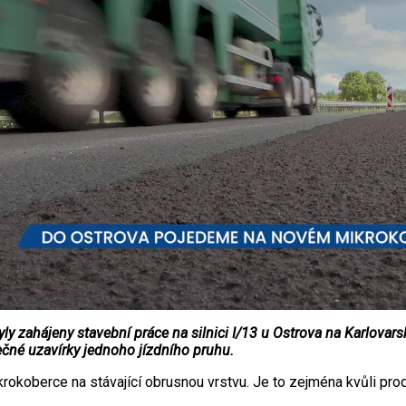
y zahájeny stavební práce na silnici I/13 u Ostrova na Karlovars
čné uzavírky jednoho jízdního pruhu.
rokoberce na stávající obrusnou vrstvu. Je to zejména kvůli prod