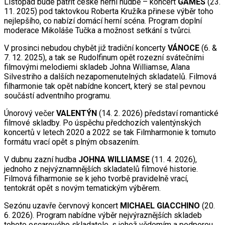
Listopad bude patřit české herní hudbě – koncert
GAMES
(23.
11. 2025) pod taktovkou Roberta Kružíka přinese výběr toho
nejlepšího, co nabízí domácí herní scéna. Program doplní
moderace Mikoláše Tučka a možnost setkání s tvůrci.
V prosinci nebudou chybět již tradiční koncerty
VÁNOCE
(6. &
7. 12. 2025), a tak se Rudolfinum opět rozezní svátečními
filmovými melodiemi skladeb Johna Williamse, Alana
Silvestriho a dalších nezapomenutelných skladatelů. Filmová
filharmonie tak opět nabídne koncert, který se stal pevnou
součástí adventního programu.
Únorový večer
VALENTÝN
(14. 2. 2026) představí romantické
filmové skladby. Po úspěchu předchozích valentýnských
koncertů v letech 2020 a 2022 se tak Filmharmonie k tomuto
formátu vrací opět s plným obsazením.
V dubnu zazní hudba
JOHNA WILLIAMSE
(11. 4. 2026),
jednoho z nejvýznamnějších skladatelů filmové historie.
Filmová filharmonie se k jeho tvorbě pravidelně vrací,
tentokrát opět s novým tematickým výběrem.
Sezónu uzavře červnový koncert
MICHAEL GIACCHINO
(20.
6. 2026). Program nabídne výběr nejvýraznějších skladeb
tohoto oscarového skladatele, s jehož vědomím a podporou