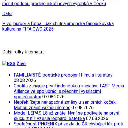
měnit podobu prodeje nikotinových výrobků v Česku
Další
Pivo, burger a fotbal: Jak chutná americká fanouškovská
kultura na FIFA CWC 2025
Další fotky k tématu :
Živě
FAMILIARITÉ: poetické propojení filmu a literatury
08.08.2026
Coolita zahajuje první indonéskou iniciativu FAST Media
Alliance ve spolupráci s předními vysílacími
společnostmi
07.08.2026
Nepřehlížejte nenápadné změny u seniorních koček.
Mohou značit vážnou nemoc
07.08.2026
Model LEPAS L8 už znáte. Nyní se podívejte na první
skicu, z níž vzešla leopardí estetika
07.08.2026
Společnost PHOENIX přivezla do ČR chybějící lék proti