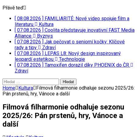
Přávě teď
[ 08.08.2026 ]
FAMILIARITÉ: Nové video spojuje film a
literaturu
Kultura
[ 07.08.2026 ]
Coolita představuje inovativní FAST Media
Alliance
Byznys
[ 07.08.2026 ]
Jak pečovat o seniorní kočky: Klíčové
rady a tipy
Zdraví
[ 07.08.2026 ]
LEPAS L8: Nový design inspirovaný
leopardí estetikou
Technologie
[ 07.08.2026 ]
Tamoxifen dorazil díky PHOENIX do ČR
Zdraví
Vyhledávání
Home
Kultura
Filmová filharmonie odhaluje sezonu 2025/26:
Pán prstenů, hry, Vánoce a další
Filmová filharmonie odhaluje sezonu
2025/26: Pán prstenů, hry, Vánoce a
další