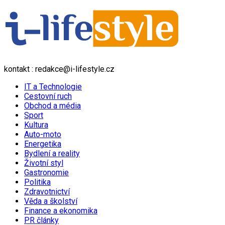
kontakt : redakce@i-lifestyle.cz
IT a Technologie
Cestovní ruch
Obchod a média
Sport
Kultura
Auto-moto
Energetika
Bydlení a reality
Životní styl
Gastronomie
Politika
Zdravotnictví
Věda a školství
Finance a ekonomika
PR články