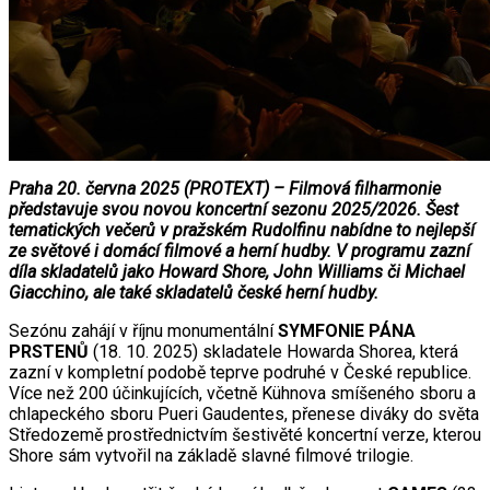
Praha 20. června 2025 (PROTEXT) – Filmová filharmonie
představuje svou novou koncertní sezonu 2025/2026. Šest
tematických večerů v pražském Rudolfinu nabídne to nejlepší
ze světové i domácí filmové a herní hudby. V programu zazní
díla skladatelů jako Howard Shore, John Williams či Michael
Giacchino, ale také skladatelů české herní hudby.
Sezónu zahájí v říjnu monumentální
SYMFONIE PÁNA
PRSTENŮ
(18. 10. 2025) skladatele Howarda Shorea, která
zazní v kompletní podobě teprve podruhé v České republice.
Více než 200 účinkujících, včetně Kühnova smíšeného sboru a
chlapeckého sboru Pueri Gaudentes, přenese diváky do světa
Středozemě prostřednictvím šestivěté koncertní verze, kterou
Shore sám vytvořil na základě slavné filmové trilogie.