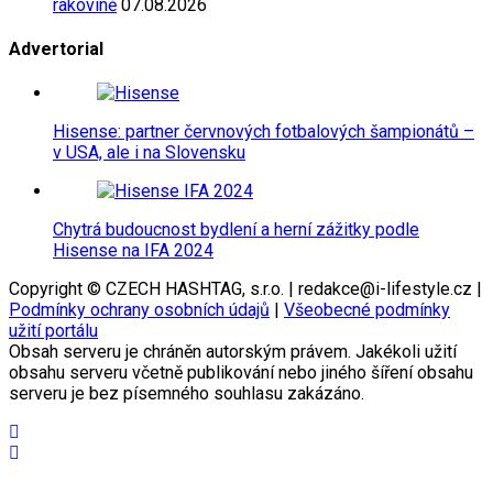
rakovině
07.08.2026
Advertorial
Hisense: partner červnových fotbalových šampionátů –
v USA, ale i na Slovensku
Chytrá budoucnost bydlení a herní zážitky podle
Hisense na IFA 2024
Copyright © CZECH HASHTAG, s.r.o. | redakce@i-lifestyle.cz |
Podmínky ochrany osobních údajů
|
Všeobecné podmínky
užití portálu
Obsah serveru je chráněn autorským právem. Jakékoli užití
obsahu serveru včetně publikování nebo jiného šíření obsahu
serveru je bez písemného souhlasu zakázáno.