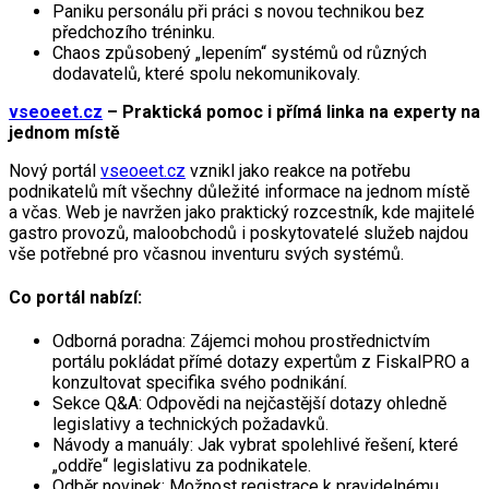
Paniku personálu při práci s novou technikou bez
předchozího tréninku.
Chaos způsobený „lepením“ systémů od různých
dodavatelů, které spolu nekomunikovaly.
vseoeet.cz
– Praktická pomoc i přímá linka na experty na
jednom místě
Nový portál
vseoeet.cz
vznikl jako reakce na potřebu
podnikatelů mít všechny důležité informace na jednom místě
a včas. Web je navržen jako praktický rozcestník, kde majitelé
gastro provozů, maloobchodů i poskytovatelé služeb najdou
vše potřebné pro včasnou inventuru svých systémů.
Co portál nabízí:
Odborná poradna: Zájemci mohou prostřednictvím
portálu pokládat přímé dotazy expertům z FiskalPRO a
konzultovat specifika svého podnikání.
Sekce Q&A: Odpovědi na nejčastější dotazy ohledně
legislativy a technických požadavků.
Návody a manuály: Jak vybrat spolehlivé řešení, které
„oddře“ legislativu za podnikatele.
Odběr novinek: Možnost registrace k pravidelnému