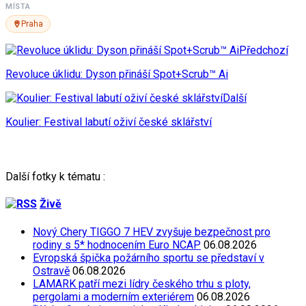
MÍSTA
Praha
Předchozí
Revoluce úklidu: Dyson přináší Spot+Scrub™ Ai
Další
Koulier: Festival labutí oživí české sklářství
Další fotky k tématu :
Živě
Nový Chery TIGGO 7 HEV zvyšuje bezpečnost pro
rodiny s 5* hodnocením Euro NCAP
06.08.2026
Evropská špička požárního sportu se představí v
Ostravě
06.08.2026
LAMARK patří mezi lídry českého trhu s ploty,
pergolami a moderním exteriérem
06.08.2026