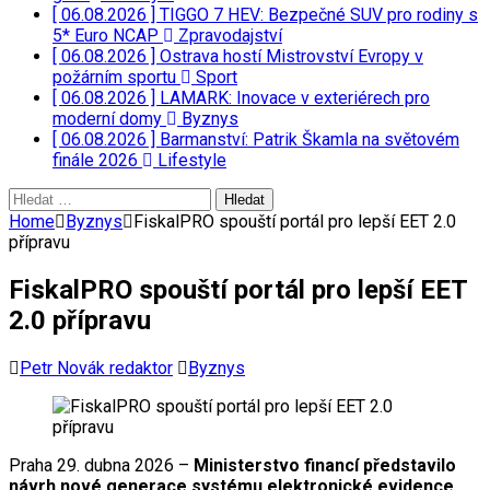
[ 06.08.2026 ]
TIGGO 7 HEV: Bezpečné SUV pro rodiny s
5* Euro NCAP
Zpravodajství
[ 06.08.2026 ]
Ostrava hostí Mistrovství Evropy v
požárním sportu
Sport
[ 06.08.2026 ]
LAMARK: Inovace v exteriérech pro
moderní domy
Byznys
[ 06.08.2026 ]
Barmanství: Patrik Škamla na světovém
finále 2026
Lifestyle
Vyhledávání
Home
Byznys
FiskalPRO spouští portál pro lepší EET 2.0
přípravu
FiskalPRO spouští portál pro lepší EET
2.0 přípravu
Petr Novák redaktor
Byznys
Praha 29. dubna 2026 –
Ministerstvo financí představilo
návrh nové generace systému elektronické evidence