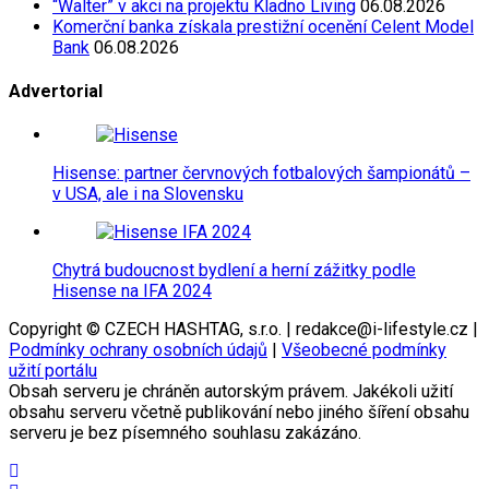
“Walter” v akci na projektu Kladno Living
06.08.2026
Komerční banka získala prestižní ocenění Celent Model
Bank
06.08.2026
Advertorial
Hisense: partner červnových fotbalových šampionátů –
v USA, ale i na Slovensku
Chytrá budoucnost bydlení a herní zážitky podle
Hisense na IFA 2024
Copyright © CZECH HASHTAG, s.r.o. | redakce@i-lifestyle.cz |
Podmínky ochrany osobních údajů
|
Všeobecné podmínky
užití portálu
Obsah serveru je chráněn autorským právem. Jakékoli užití
obsahu serveru včetně publikování nebo jiného šíření obsahu
serveru je bez písemného souhlasu zakázáno.