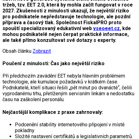
tržeb, tzv. EET 2.0, která by mohla začít fungovat v roce
2027. Zkušenosti z minulosti ukazují, že největší riziko
pro podnikatele nepředstavuje technologie, ale pozdní
příprava a časový tlak. Společnost FiskalPRO proto
spouští specializovaný edukativní web
vseoeet.cz
, kde
mohou podnikatelé nejen čerpat praktické informace,
ale také přímo konzultovat své dotazy s experty.
Obsah článku
Zobrazit
Poučení z minulosti: Čas jako největší riziko
Při předchozím zavádění EET nebyla hlavním problémem
technologie, ale kumulace požadavků v krátkém čase.
Podnikatelé, kteří situaci řešili „pět minut po dvanácté“, čelili
vyprodanému trhu, přetíženým servisním linkám a nedostatku
času na zaškolení personálu.
Nejčastější komplikace z praxe zahrnovaly:
Podcenění stability internetového připojení v místě
pokladny.
Složité nastavení certifikátů a legislativních parametrů.