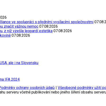
2026
Alliance ve spolupráci s předními vysílacími společnostmi
07.08.
ou značit vážnou nemoc
07.08.2026
, z níž vzešla leopardí estetika
07.08.2026
akovině
07.08.2026
USA, ale i na Slovensku
 na IFA 2024
Podmínky ochrany osobních údajů
|
Všeobecné podmínky užití po
ahu serveru včetně publikování nebo jiného šíření obsahu serve