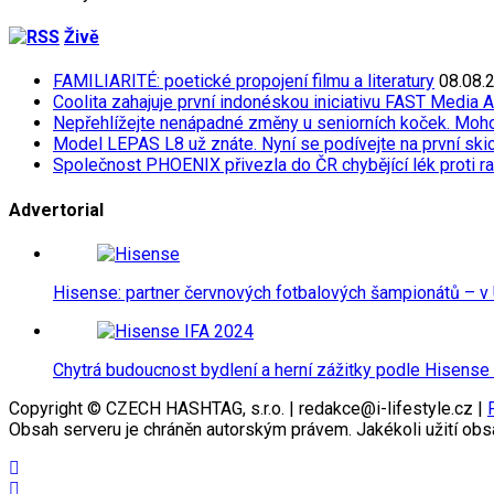
Živě
FAMILIARITÉ: poetické propojení filmu a literatury
08.08.
Coolita zahajuje první indonéskou iniciativu FAST Media 
Nepřehlížejte nenápadné změny u seniorních koček. Moh
Model LEPAS L8 už znáte. Nyní se podívejte na první skicu
Společnost PHOENIX přivezla do ČR chybějící lék proti r
Advertorial
Hisense: partner červnových fotbalových šampionátů – v 
Chytrá budoucnost bydlení a herní zážitky podle Hisense
Copyright © CZECH HASHTAG, s.r.o. | redakce@i-lifestyle.cz |
Obsah serveru je chráněn autorským právem. Jakékoli užití obs