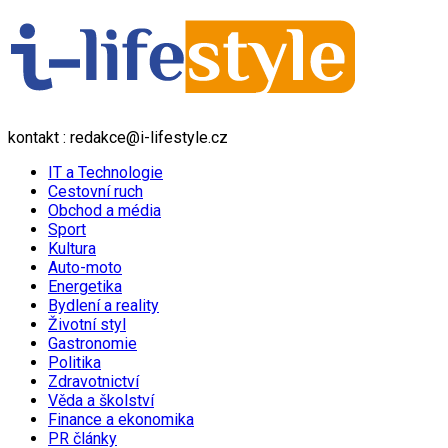
kontakt : redakce@i-lifestyle.cz
IT a Technologie
Cestovní ruch
Obchod a média
Sport
Kultura
Auto-moto
Energetika
Bydlení a reality
Životní styl
Gastronomie
Politika
Zdravotnictví
Věda a školství
Finance a ekonomika
PR články