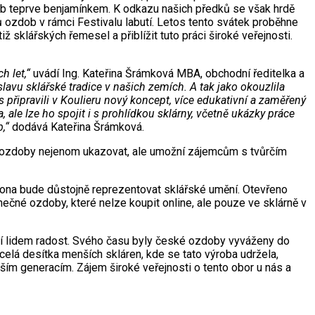
zdob teprve benjamínkem. K odkazu našich předků se však hrdě
ířů ozdob v rámci Festivalu labutí. Letos tento svátek proběhne
 sklářských řemesel a přiblížit tuto práci široké veřejnosti.
h let,“
uvádí Ing. Kateřina Šrámková MBA, obchodní ředitelka a
avu sklářské tradice v našich zemích. A tak jako okouzlila
s připravili v Koulieru nový koncept, více edukativní a zaměřený
 ale lze ho spojit i s prohlídkou sklárny, včetně ukázky práce
,“
dodává Kateřina Šrámková.
de ozdoby nejenom ukazovat, ale umožní zájemcům s tvůrčím
vě ona bude důstojně reprezentovat sklářské umění. Otevřeno
inečné ozdoby, které nelze koupit online, ale pouze ve sklárně v
ejí lidem radost. Svého času byly české ozdoby vyváženy do
elá desítka menších skláren, kde se tato výroba udržela,
lším generacím. Zájem široké veřejnosti o tento obor u nás a