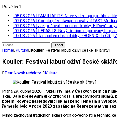
Přávě teď
[ 08.08.2026 ]
FAMILIARITÉ: Nové video spojuje film a lit
[ 07.08.2026 ]
Coolita představuje inovativní FAST Media 
[ 07.08.2026 ]
Jak pečovat o seniorní kočky: Klíčové rady 
[ 07.08.2026 ]
LEPAS L8: Nový design inspirovaný leopar
[ 07.08.2026 ]
Tamoxifen dorazil díky PHOENIX do ČR
Z
Vyhledávání
Home
Kultura
Koulier: Festival labutí oživí české sklářství
Koulier: Festival labutí oživí české sklář
Petr Novák redaktor
Kultura
Praha 29. dubna 2026 –
Sklářství má v Českých zemích hlub
skla. Dále především díky zručnosti a pracovitosti sklářů,
pojem. Rovněž následovníci sklářského řemesla s výrobou o
řemeslo bylo v roce 2023 zapsáno na Reprezentativní sez
Mimo zachování tradičních sklářských dovedností a technik, ke 