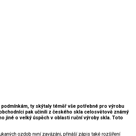
m podmínkám, ty skýtaly téměř vše potřebné pro výrobu
í obchodníci pak učinili z českého skla celosvětově známý
jiné o velký úspěch v oblasti ruční výroby skla. Toto
kaných ozdob nyní zavázáni, přináší zápis také rozšíření