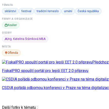
TÉMATA
sklářství
festival
tradiční řemeslo
umění
Česká republika
FIRMY A ORGANIZACE
Koulier
OSOBY
Ing. Kateřina Šrámková MBA
MÍSTA
Oflenda
Předchoz
FiskalPRO spouští portál pro lepší EET 2.0 přípravu
CSDIA pořádá odbornou konferenci v Praze na téma digitaliza
Další fotky k tématu :