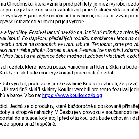
dě na Chrudimsku, která vznikla před pěti lety, je mezi výrobci o
se pro ně již tradičně snaží zatraktivnit práci foukačů skla a mal
ýstavy – jarní, velikonoční nebo vánoční, má za cíl zvýší prestiž
vyšší složitosti a umění při její výrobě.
 a Vysočiny. Festival labutí naváže na úspěšné ročníky z minulýc
val labutí. Po úspěchu předešlých ročníků navážeme i letos na osl
i tvorbu právě na ozdobách ve tvaru labutě. Tentokrát jsme pro vá
ezi nimi třeba příběh Romea a Julie. Festival lze navštívit zdarma,
 o Miss labuť a na zájemce čeká možnost zdobení vlastních ozdob
aných ozdob, které nejsou pouze vánočním artiklem. Sklárna bu
 Každý si tak bude moci vyzkoušet práci malířů ozdob.
ozdob vyrobit, proto se v české sklárně Koulier rozhodli, že prá
iž tradičně skláři sklárny Koulier vyrobili pro tento festival jed
hů a barev. Více na:
https://www.koulier.cz/blog
dici. Jedná se o produkty, které každoročně a opakovaně přináš
oby a strojové náhražky. V Česku je v provozu v současnosti nec
dostal do situace, kdy stojí před otázkou, zda bude uchován i da
beze sporu snaží úspěšně.