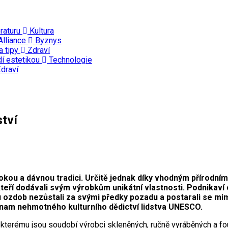
eraturu
Kultura
Alliance
Byznys
a tipy
Zdraví
dí estetikou
Technologie
draví
ství
okou a dávnou tradici. Určitě jednak díky vhodným přírodní
 kteří dodávali svým výrobkům unikátní vlastnosti. Podnikav
zdob nezůstali za svými předky pozadu a postarali se mimo 
nam nehmotného kulturního dědictví lidstva UNESCO.
kterému jsou soudobí výrobci skleněných, ručně vyráběných a fou