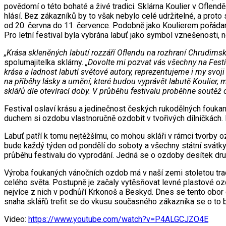
povědomí o této bohaté a živé tradici. Sklárna Koulier v Oflen
hlásí. Bez zákazníků by to však nebylo celé udržitelné, a proto 
od 20. června do 11. července. Podobně jako Koulierem pořádané v
Pro letní festival byla vybrána labuť jako symbol vznešenosti, nej
„Krása skleněných labutí rozzáří Oflendu na rozhraní Chrudimska
spolumajitelka sklárny.
„Dovolte mi pozvat vás všechny na Festi
krása a ladnost labutí světové autory, reprezentujeme i my svoj
na příběhy lásky a umění, které budou vyprávět labutě Koulier, m
sklářů dle otevírací doby. V průběhu festivalu proběhne soutěž
Festival oslaví krásu a jedinečnost českých rukodělných fouk
duchem si ozdobu vlastnoručně ozdobit v tvořivých dílničkách.
Labuť patří k tomu nejtěžšímu, co mohou skláři v rámci tvorby 
bude každý týden od pondělí do soboty a všechny státní svátky. J
průběhu festivalu do vyprodání. Jedná se o ozdoby desítek dru
Výroba foukaných vánočních ozdob má v naší zemi stoletou tra
celého světa. Postupně je začaly vytěsňovat levné plastové ozd
nejvíce z nich v podhůří Krkonoš a Beskyd. Dnes se tento obor 
snaha sklářů trefit se do vkusu současného zákazníka se o to 
Video:
https://www.youtube.com/watch?v=P4ALGCJZO4E