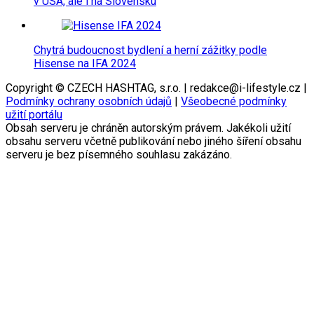
v USA, ale i na Slovensku
Chytrá budoucnost bydlení a herní zážitky podle
Hisense na IFA 2024
Copyright © CZECH HASHTAG, s.r.o. | redakce@i-lifestyle.cz |
Podmínky ochrany osobních údajů
|
Všeobecné podmínky
užití portálu
Obsah serveru je chráněn autorským právem. Jakékoli užití
obsahu serveru včetně publikování nebo jiného šíření obsahu
serveru je bez písemného souhlasu zakázáno.