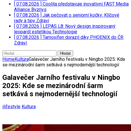
[ 07.08.2026 ]
Coolita představuje inovativní FAST Media
Alliance
Byznys
[ 07.08.2026 ]
Jak pečovat o seniorní kočky: Klíčové
rady a tipy
Zdraví
[ 07.08.2026 ]
LEPAS L8: Nový design inspirovaný
leopardí estetikou
Technologie
[ 07.08.2026 ]
Tamoxifen dorazil díky PHOENIX do ČR
Zdraví
Vyhledávání
Home
Kultura
Galavečer Jarního festivalu v Ningbo 2025: Kde
se mezinárodní šarm setkává s nejmodernější technologií
Galavečer Jarního festivalu v Ningbo
2025: Kde se mezinárodní šarm
setkává s nejmodernější technologií
ilifestyle
Kultura