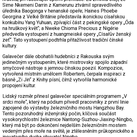
Sime Nkemeni Darrin z Kamerunu ztvárnil spravedlivého
úředníka Baogonga v henanské opeře; Haines Phoebe
Georgina z Velké Británie představila ikonickou císařskou
konkubínu Yang Yuhuan, zpívající část z pekingské opery „Óda
na hruškový květ“; a Nweke Chioma Precious z Nigérie
předvedla vystoupení z huangmeiské opery „Císařův ženský
zeť“. Tato vystoupení podtrhla přitažlivost tradiční čínské
kultury.
Galavečer dále obohatili hudebníci z Rakouska svým
jedinečným vystoupením, které mistrovsky spojilo západní
smyčcové nástroje s jemnou čínskou poezií. Kompozice,
vytvořená místním umělcem Robertem, čerpala inspiraci z
básně „Zi Jin“ z Knihy písní, čímž vytvořila harmonické
propojení kultur.
Lidský rozměr přinesl galavečer speciálním programem „V
srdci moře“, který na pódium přivedl pracovníky z první linie
zapojené do výstavby železničního mostu Hangzhou Bay.
Tento pozoruhodný inženýrský počin, klíčová součást
vysokorychlostní železnice Nantong-Suzhou-Jiaxing-Ningbo,
který má být po dokončení nejdelším železničním mostem
vedeným přes moře na světě, je ztělesněním průkopnického a
inovativního ducha obyvatel Ningbo.