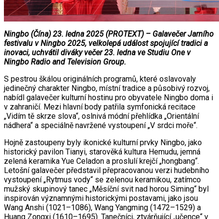
Ningbo (Čína) 23. ledna 2025 (PROTEXT) – Galavečer Jarního
festivalu v Ningbo 2025, velkolepá událost spojující tradici a
inovaci, uchvátil diváky večer 23. ledna ve Studiu One v
Ningbo Radio and Television Group.
S pestrou škálou originálních programů, které oslavovaly
jedinečný charakter Ningbo, místní tradice a působivý rozvoj,
nabídl galavečer kulturní hostinu pro obyvatele Ningbo doma i
v zahraničí. Mezi hlavní body patřila symfonická recitace
„Vidím tě skrze slova“, oslnivá módní přehlídka „Orientální
nádhera“ a speciálně navržené vystoupení „V srdci moře“.
Hojně zastoupeny byly ikonické kulturní prvky Ningbo, jako
historický pavilon Tianyi, starověká kultura Hemudu, jemná
zelená keramika Yue Celadon a proslulí krejčí „hongbang“.
Letošní galavečer představil přepracovanou verzi hudebního
vystoupení „Rytmus vody“ se zelenou keramikou, zatímco
mužský skupinový tanec „Měsíční svit nad horou Siming“ byl
inspirován významnými historickými postavami, jako jsou
Wang Anshi (1021–1086), Wang Yangming (1472–1529) a
Huang Zongxi (1610–1695). Tanečníci, ztvárňující „učence“ v