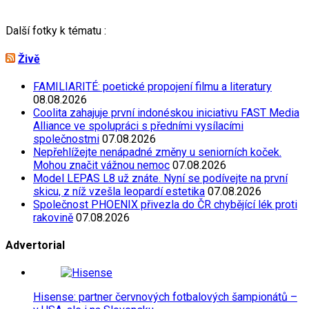
Další fotky k tématu :
Živě
FAMILIARITÉ: poetické propojení filmu a literatury
08.08.2026
Coolita zahajuje první indonéskou iniciativu FAST Media
Alliance ve spolupráci s předními vysílacími
společnostmi
07.08.2026
Nepřehlížejte nenápadné změny u seniorních koček.
Mohou značit vážnou nemoc
07.08.2026
Model LEPAS L8 už znáte. Nyní se podívejte na první
skicu, z níž vzešla leopardí estetika
07.08.2026
Společnost PHOENIX přivezla do ČR chybějící lék proti
rakovině
07.08.2026
Advertorial
Hisense: partner červnových fotbalových šampionátů –