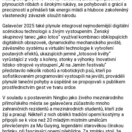
plynoucích róbách s širokými rukávy, se pohybovali s grácií a
precizností a přinášeli tak energii mládí a hluboce zakořeněný
vlastenecký závazek sloužit národu.
Galavečer 2025 také plynule integroval nejmodernější digitální
scénickou technologii s živým vystoupením. Ženský
skupinový tanec „jako lotos“ využíval kombinaci obklopujících
digitálních obrazovek, dynamického mechanického jeviště,
závěsného systému a virtuální technologie k vytvoření
poutavých efektů, ukazujících jemné „lotosové květy“
vyrůstající z vody s kořeny, stonky a výhonky. Inovativní
lidsko-strojové vystoupení „AI na Jarním festivalu“
představilo několik robotů a robotických psů, kteří po
sofistikovaném programování vystoupili na jevišti, prováděli
plynulé taneční pohyby a úspěšně se propojovali s publikem
prostřednictvím gest ve tvaru srdce.
V souladu s postavením Ningbo jako živého mezinárodního
přímořského města se galavečera zúčastnilo mnoho
zahraničních rezidentů a mezinárodních studentů, kteří zde
žijí a pracují. Někteří z nich oblékli tradiční operní kostýmy a
připojili se k více než 20 mladým místním umělcům
převlečeným za Mu Guiying, legendární starověkou čínskou
hrdinku, při fascinující operní přehlídce. Za zmínku stojí, že