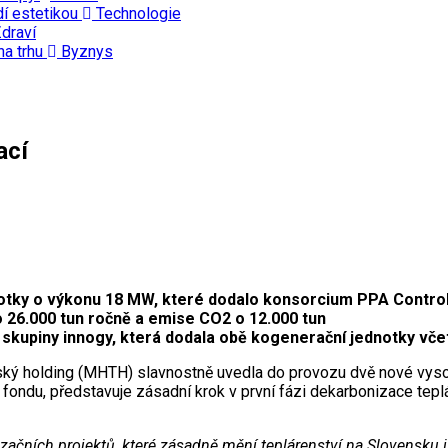
dí estetikou
Technologie
draví
na trhu
Byznys
ací
dnotky o výkonu 18 MW, které dodalo konsorcium PPA Contro
o 26.000 tun ročně a emise CO2 o 12.000 tun
skupiny innogy, která dodala obě kogenerační jednotky vče
enský holding (MHTH) slavnostně uvedla do provozu dvě nové vys
o fondu, představuje zásadní krok v první fázi dekarbonizace te
čních projektů, které zásadně mění teplárenství na Slovensku i