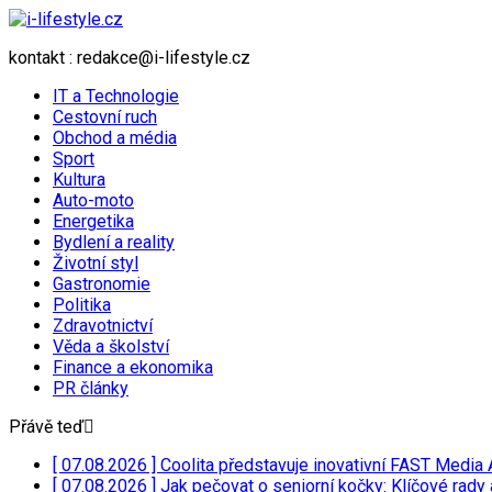
kontakt : redakce@i-lifestyle.cz
IT a Technologie
Cestovní ruch
Obchod a média
Sport
Kultura
Auto-moto
Energetika
Bydlení a reality
Životní styl
Gastronomie
Politika
Zdravotnictví
Věda a školství
Finance a ekonomika
PR články
Přávě teď
[ 07.08.2026 ]
Coolita představuje inovativní FAST Media 
[ 07.08.2026 ]
Jak pečovat o seniorní kočky: Klíčové rady 