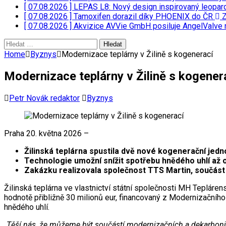
[ 07.08.2026 ]
LEPAS L8: Nový design inspirovaný leopar
[ 07.08.2026 ]
Tamoxifen dorazil díky PHOENIX do ČR
Z
[ 07.08.2026 ]
Akvizice AVVie GmbH posiluje AngelValve 
Vyhledávání
Home
Byznys
Modernizace teplárny v Žilině s kogenerací
Modernizace teplárny v Žilině s kogener
Petr Novák redaktor
Byznys
Praha 20. května 2026 –
Žilinská teplárna spustila dvě nové kogenerační je
Technologie umožní snížit spotřebu hnědého uhlí až 
Zakázku realizovala společnost TTS Martin, součást 
Žilinská teplárna ve vlastnictví státní společnosti MH Teplár
hodnotě přibližně 30 milionů eur, financovaný z Modernizačníh
hnědého uhlí.
„
Těší nás, že můžeme být součástí modernizačních a dekarboniza