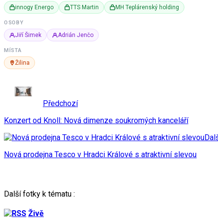
innogy Energo
TTS Martin
MH Teplárenský holding
OSOBY
Jiří Šimek
Adrián Jenčo
MÍSTA
Žilina
Předchozí
Konzert od Knoll: Nová dimenze soukromých kanceláří
Dalš
Nová prodejna Tesco v Hradci Králové s atraktivní slevou
Další fotky k tématu :
Živě