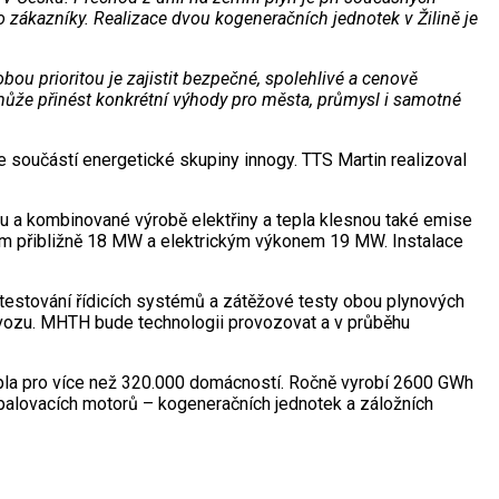
o zákazníky. Realizace dvou kogeneračních jednotek v Žilině je
ou prioritou je zajistit bezpečné, spolehlivé a cenově
 může přinést konkrétní výhody pro města, průmysl i samotné
součástí energetické skupiny innogy. TTS Martin realizoval
nu a kombinované výrobě elektřiny a tepla klesnou také emise
nem přibližně 18 MW a elektrickým výkonem 19 MW. Instalace
 testování řídicích systémů a zátěžové testy obou plynových
ovozu. MHTH bude technologii provozovat a v průběhu
y tepla pro více než 320.000 domácností. Ročně vyrobí 2600 GWh
 spalovacích motorů – kogeneračních jednotek a záložních