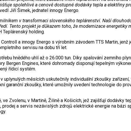
išťuje spolehlivé a cenově dostupné dodávky tepla a elektřiny pr
vedl Jiří Šimek, jednatel innogy Energo.
milníkem v transformaci slovenského teplárenství. Naší dlouhodob
tředí. Tento projekt je důkazem toho, že modernizace energetiky
MH Teplárenský holding.
ntroll a innogy Energo s výrobním závodem TTS Martin, jenž je 
pletního servisu na dobu tří let.
třebu hnědého uhlí až o 26.000 tun. Díky spalování zemního ply
motory Bergen Engines, které dohromady disponují tepelným výko
ený řídicí systém.
 uplynulých měsících uskutečnily individuální zkoušky zařízení,
exní garanční zkoušky, které umožnily uvedení technologie do pr
, ve Zvolenu, v Martině, Žilině a Košicích, jež zajišťují dodávk
u, prodej a servis nezávislých zdrojů elektrické energie na bázi
gy.