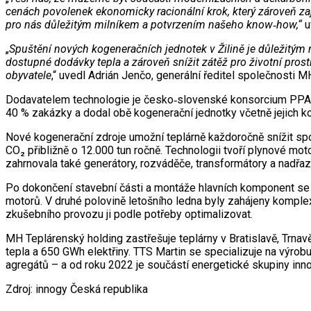
cenách povolenek ekonomicky racionální krok, který zároveň zaj
pro nás důležitým milníkem a potvrzením našeho know‑how,“
u
„
Spuštění nových kogeneračních jednotek v Žilině je důležitým 
dostupné dodávky tepla a zároveň snížit zátěž pro životní pros
obyvatele
,“ uvedl Adrián Jenčo, generální ředitel společnosti 
Dodavatelem technologie je česko‑slovenské konsorcium PPA Co
40 % zakázky a dodal obě kogenerační jednotky včetně jejich kom
Nové kogenerační zdroje umožní teplárně každoročně snížit spo
CO₂ přibližně o 12.000 tun ročně. Technologii tvoří plynové 
zahrnovala také generátory, rozváděče, transformátory a nadřaz
Po dokončení stavební části a montáže hlavních komponent se v
motorů. V druhé polovině letošního ledna byly zahájeny kompl
zkušebního provozu ji podle potřeby optimalizovat.
MH Teplárenský holding zastřešuje teplárny v Bratislavě, Trnavě
tepla a 650 GWh elektřiny. TTS Martin se specializuje na výrob
agregátů – a od roku 2022 je součástí energetické skupiny inno
Zdroj: innogy Česká republika