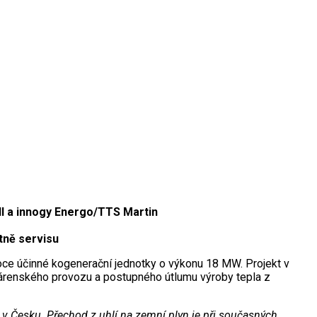
ll a innogy Energo/TTS Martin
tně servisu
oce účinné kogenerační jednotky o výkonu 18 MW. Projekt v
plárenského provozu a postupného útlumu výroby tepla z
 v Česku. Přechod z uhlí na zemní plyn je při současných