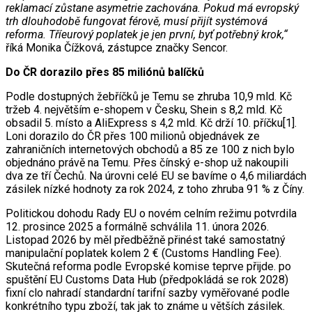
reklamací zůstane asymetrie zachována. Pokud má evropský
trh dlouhodobě fungovat férově, musí přijít systémová
reforma. Tříeurový poplatek je jen první, byť potřebný krok,“
říká Monika Čížková, zástupce značky Sencor.
Do ČR dorazilo přes 85 miliónů balíčků
Podle dostupných žebříčků je Temu se zhruba 10,9 mld. Kč
tržeb 4. největším e-shopem v Česku, Shein s 8,2 mld. Kč
obsadil 5. místo a AliExpress s 4,2 mld. Kč drží 10. příčku[1].
Loni dorazilo do ČR přes 100 milionů objednávek ze
zahraničních internetových obchodů a 85 ze 100 z nich bylo
objednáno právě na Temu. Přes čínský e-shop už nakoupili
dva ze tří Čechů. Na úrovni celé EU se bavíme o 4,6 miliardách
zásilek nízké hodnoty za rok 2024, z toho zhruba 91 % z Číny.
Politickou dohodu Rady EU o novém celním režimu potvrdila
12. prosince 2025 a formálně schválila 11. února 2026.
Listopad 2026 by měl předběžně přinést také samostatný
manipulační poplatek kolem 2 € (Customs Handling Fee).
Skutečná reforma podle Evropské komise teprve přijde. po
spuštění EU Customs Data Hub (předpokládá se rok 2028)
fixní clo nahradí standardní tarifní sazby vyměřované podle
konkrétního typu zboží, tak jak to známe u větších zásilek.