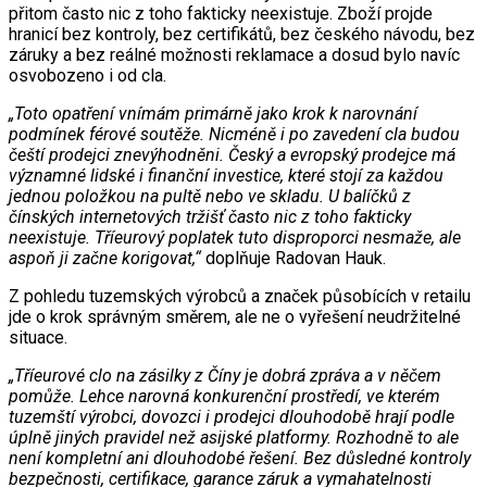
přitom často nic z toho fakticky neexistuje. Zboží projde
hranicí bez kontroly, bez certifikátů, bez českého návodu, bez
záruky a bez reálné možnosti reklamace a dosud bylo navíc
osvobozeno i od cla.
„Toto opatření vnímám primárně jako krok k narovnání
podmínek férové soutěže. Nicméně i po zavedení cla budou
čeští prodejci znevýhodněni. Český a evropský prodejce má
významné lidské i finanční investice, které stojí za každou
jednou položkou na pultě nebo ve skladu. U balíčků z
čínských internetových tržišť často nic z toho fakticky
neexistuje. Tříeurový poplatek tuto disproporci nesmaže, ale
aspoň ji začne korigovat,“
doplňuje Radovan Hauk.
Z pohledu tuzemských výrobců a značek působících v retailu
jde o krok správným směrem, ale ne o vyřešení neudržitelné
situace.
„Tříeurové clo na zásilky z Číny je dobrá zpráva a v něčem
pomůže. Lehce narovná konkurenční prostředí, ve kterém
tuzemští výrobci, dovozci i prodejci dlouhodobě hrají podle
úplně jiných pravidel než asijské platformy. Rozhodně to ale
není kompletní ani dlouhodobé řešení. Bez důsledné kontroly
bezpečnosti, certifikace, garance záruk a vymahatelnosti