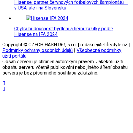
Hisense: partner červnových fotbalových šampionátů –
v USA, ale i na Slovensku
Chytrá budoucnost bydlení a herní zážitky podle
Hisense na IFA 2024
Copyright © CZECH HASHTAG, s.r.o. | redakce@i-lifestyle.cz |
Podmínky ochrany osobních údajů
|
Všeobecné podmínky
užití portálu
Obsah serveru je chráněn autorským právem. Jakékoli užití
obsahu serveru včetně publikování nebo jiného šíření obsahu
serveru je bez písemného souhlasu zakázáno.