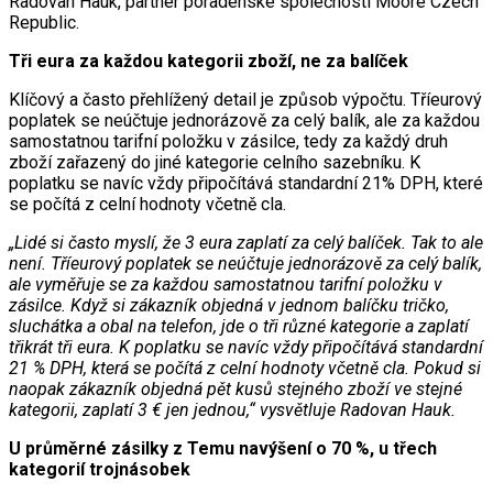
Radovan Hauk, partner poradenské společnosti Moore Czech
Republic.
Tři eura za každou kategorii zboží, ne za balíček
Klíčový a často přehlížený detail je způsob výpočtu. Tříeurový
poplatek se neúčtuje jednorázově za celý balík, ale za každou
samostatnou tarifní položku v zásilce, tedy za každý druh
zboží zařazený do jiné kategorie celního sazebníku. K
poplatku se navíc vždy připočítává standardní 21% DPH, které
se počítá z celní hodnoty včetně cla.
„Lidé si často myslí, že 3 eura zaplatí za celý balíček. Tak to ale
není. Tříeurový poplatek se neúčtuje jednorázově za celý balík,
ale vyměřuje se za každou samostatnou tarifní položku v
zásilce. Když si zákazník objedná v jednom balíčku tričko,
sluchátka a obal na telefon, jde o tři různé kategorie a zaplatí
třikrát tři eura. K poplatku se navíc vždy připočítává standardní
21 % DPH, která se počítá z celní hodnoty včetně cla. Pokud si
naopak zákazník objedná pět kusů stejného zboží ve stejné
kategorii, zaplatí 3 € jen jednou,“ vysvětluje Radovan Hauk.
U průměrné zásilky z Temu navýšení o 70 %, u třech
kategorií trojnásobek