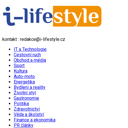
kontakt : redakce@i-lifestyle.cz
IT a Technologie
Cestovní ruch
Obchod a média
Sport
Kultura
Auto-moto
Energetika
Bydlení a reality
Životní styl
Gastronomie
Politika
Zdravotnictví
Věda a školství
Finance a ekonomika
PR články