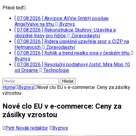
Přávě teď
[ 07.08.2026 ]
Akvizice AVVie GmbH posiluje
AngelValve na trhu
Byznys
[ 07.08.2026 ]
Rekonstrukce Skuhrov: Uzavírka a
objízdné trasy pro řidiče
Zpravodajství
[ 07.08.2026 ]
Ridera úspěšně uzavřela spor s ČIŽP na
Heřmanicích
Zpravodajství
[ 07.08.2026 ]
Rohlík a trend nealko piva v českém trhu
Byznys
[ 07.08.2026 ]
Revoluční podlahový čistič: Mira Mop 10
od Dreame
Technologie
Vyhledávání
Home
Byznys
Nové clo EU v e-commerce: Ceny za zásilky
vzrostou
Nové clo EU v e-commerce: Ceny za
zásilky vzrostou
Petr Novák redaktor
Byznys