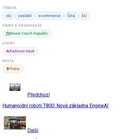
TÉMATA
clo
zasílání
e-commerce
Čína
EU
FIRMY A ORGANIZACE
Moore Czech Republic
OSOBY
Radovan Hauk
MÍSTA
Praha
Předchozí
Humanoidní roboti T800: Nová základna EngineAI
Další