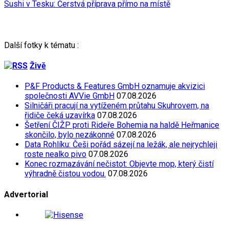
Sushi v Tesku: Čerstvá příprava přímo na místě
Další fotky k tématu :
Živě
P&F Products & Features GmbH oznamuje akvizici
společnosti AVVie GmbH
07.08.2026
Silničáři pracují na vytíženém průtahu Skuhrovem, na
řidiče čeká uzavírka
07.08.2026
Šetření ČIŽP proti Rideře Bohemia na haldě Heřmanice
skončilo, bylo nezákonné
07.08.2026
Data Rohlíku: Češi pořád sázejí na ležák, ale nejrychleji
roste nealko pivo
07.08.2026
Konec rozmazávání nečistot: Objevte mop, který čistí
výhradně čistou vodou.
07.08.2026
Advertorial