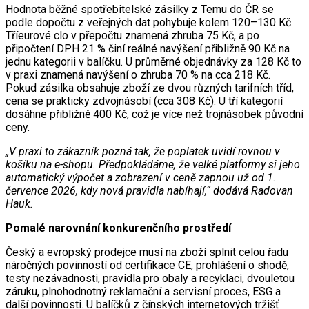
Hodnota běžné spotřebitelské zásilky z Temu do ČR se
podle dopočtu z veřejných dat pohybuje kolem 120–130 Kč.
Tříeurové clo v přepočtu znamená zhruba 75 Kč, a po
připočtení DPH 21 % činí reálné navýšení přibližně 90 Kč na
jednu kategorii v balíčku. U průměrné objednávky za 128 Kč to
v praxi znamená navýšení o zhruba 70 % na cca 218 Kč.
Pokud zásilka obsahuje zboží ze dvou různých tarifních tříd,
cena se prakticky zdvojnásobí (cca 308 Kč). U tří kategorií
dosáhne přibližně 400 Kč, což je více než trojnásobek původní
ceny.
„V praxi to zákazník pozná tak, že poplatek uvidí rovnou v
košíku na e-shopu. Předpokládáme, že velké platformy si jeho
automatický výpočet a zobrazení v ceně zapnou už od 1.
července 2026, kdy nová pravidla nabíhají,“ dodává Radovan
Hauk.
Pomalé narovnání konkurenčního prostředí
Český a evropský prodejce musí na zboží splnit celou řadu
náročných povinností od certifikace CE, prohlášení o shodě,
testy nezávadnosti, pravidla pro obaly a recyklaci, dvouletou
záruku, plnohodnotný reklamační a servisní proces, ESG a
další povinnosti. U balíčků z čínských internetových tržišť