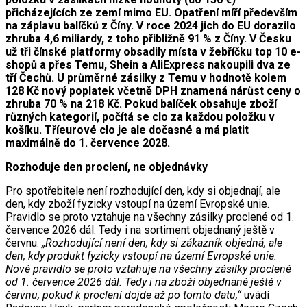
přicházejících ze zemí mimo EU. Opatření míří především
na záplavu balíčků z Číny. V roce 2024 jich do EU dorazilo
zhruba 4,6 miliardy, z toho přibližně 91 % z Číny. V Česku
už tři čínské platformy obsadily místa v žebříčku top 10 e-
shopů a přes Temu, Shein a AliExpress nakoupili dva ze
tří Čechů. U průměrné zásilky z Temu v hodnotě kolem
128 Kč nový poplatek včetně DPH znamená nárůst ceny o
zhruba 70 % na 218 Kč. Pokud balíček obsahuje zboží
různých kategorií, počítá se clo za každou položku v
košíku. Tříeurové clo je ale dočasné a má platit
maximálně do 1. července 2028.
Rozhoduje den proclení, ne objednávky
Pro spotřebitele není rozhodující den, kdy si objednají, ale
den, kdy zboží fyzicky vstoupí na území Evropské unie.
Pravidlo se proto vztahuje na všechny zásilky proclené od 1.
července 2026 dál. Tedy i na sortiment objednaný ještě v
červnu.
„Rozhodující není den, kdy si zákazník objedná, ale
den, kdy produkt fyzicky vstoupí na území Evropské unie.
Nové pravidlo se proto vztahuje na všechny zásilky proclené
od 1. července 2026 dál. Tedy i na zboží objednané ještě v
červnu, pokud k proclení dojde až po tomto datu,“
uvádí